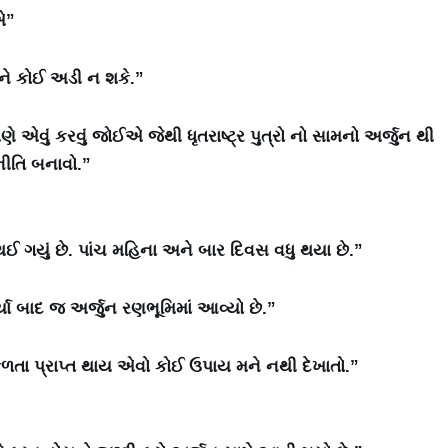
એ”
ન ને કોઈ અડી ન શકે.”
ે એવું કરવું જોઈએ જેથી ધૃતરાષ્ટ્ર પુત્રો નો સામનો અર્જુન થી
ણનીતિ બનાવો.”
ં થઈ ગયું છે. પાંચ મહિના અને બાર દિવસ વધુ થયા છે.”
કર્યા બાદ જ અર્જુન રણભૂમિમાં આવ્યો છે.”
ા પ્રાપ્ત થાય એવો કોઈ ઉપાય મને નથી દેખાતો.”