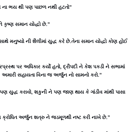
ાક્ષસો ના ભય થી પણ પાછળ નથી હટતો”
 કૃષ્ણ સમાન યોદ્ધો છે.”
 સાથે મનુષ્યો ની શૈલીમાં યુદ્ધ કરે છે.તેના સમાન યોદ્ધો કોણ હોઈ
પ્રસ્થ પર અધિકાર કર્યો હતો, દ્રૌપદી ને કેશ પકડી ને સભામાં
, અમારી સહાયતા વિના જ અર્જુન નો સામનો કરો.”
ે પણ યુદ્ધ કરાવો, શકુની ને પણ જાણ થાય કે ગાંડીવ માંથી પાસા
્રોધિત અર્જુન શત્રુ ને જડમૂળથી નષ્ટ કરી નાખે છે.”