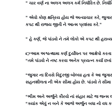
” ચાર વર્ણ ના અલગ અલગ કર્મ નિર્ધારિત છે. નિર્ધા
” એવો કોણ ક્ષત્રિય હોય જે અત્યાચાર કરે, જુગાર
કપટ થી રાજ્ય જીતી ને આત્મ પ્રશંસા કરે.”
” હે કર્ણ, જે પાંડવો ને તમે લોકો એ કપટ થી હરાવ્યા છ
👉આમ અશ્વત્થામા કર્ણ દુર્યોધન પર આક્ષેપો કર
“તમે પાંડવો ને નષ્ટ કરવા અનેક પ્રયત્ન કર્યા છતાં
“જુગાર ના દિવસે વિદુરજી બોલ્યા હતા કે આ જુગ
સહનશીલતા ની એક સીમા હોય છે. પાંડવો તે સીમા 
“ભીમ અને અર્જુને કૌરવો નાં સંહાર માટે જ જન્મ લ
“ક્યાંક એવું ન બને કે આજે અર્જુન બધા નો વધ કર