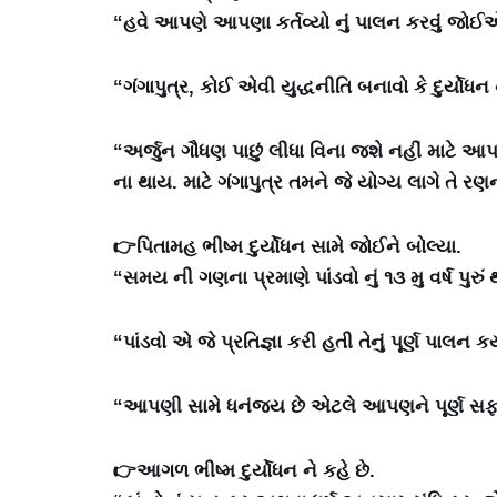
“હવે આપણે આપણા કર્તવ્યો નું પાલન કરવું જોઈ
“ગંગાપુત્ર, કોઈ એવી યુદ્ધનીતિ બનાવો કે દુર્યોધ
“અર્જુન ગૌધણ પાછું લીધા વિના જશે નહીં માટે આપણ
ના થાય. માટે ગંગાપુત્ર તમને જે યોગ્ય લાગે તે ર
👉પિતામહ ભીષ્મ દુર્યોધન સામે જોઈને બોલ્યા.
“સમય ની ગણના પ્રમાણે પાંડવો નું ૧૩ મુ વર્ષ પુરુ
“પાંડવો એ જે પ્રતિજ્ઞા કરી હતી તેનું પૂર્ણ પાલન 
“આપણી સામે ધનંજય છે એટલે આપણને પૂર્ણ સફળત
👉આગળ ભીષ્મ દુર્યોધન ને કહે છે.