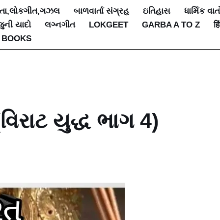
િતા,લોકગીત,ગઝલ
બાળવાર્તા સંગ્રહ
ઇતિહાસ
ધાર્મિક વાત
જુની યાદો
લગ્નગીત
LOKGEET
GARBA A TO Z
हि
 BOOKS
 (વિરાટ યુદ્ધ ભાગ 4)