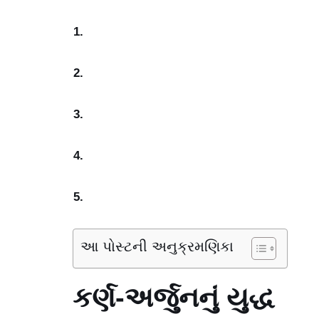
આ પોસ્ટની અનુક્રમણિકા
કર્ણ-અર્જુનનું યુદ્ધ