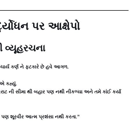
દુર્યોધન પર આક્ષેપો
ની વ્યૂહરચના
ાચાર્ય કર્ણ ને ફટકારે છે હવે આગળ.
 કહ્યું.
િરાટ ની સીમા થી બહાર પણ નથી નીકળ્યા અને તમે કાંઈ કર્યા
ે પણ શૂરવીર આત્મ પ્રશંસા નથી કરતા.”