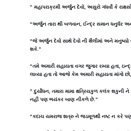
” મહાપરાક્રમી અર્જુન દેવો, અસુરો ગંધર્વો કે ર
“અર્જુન તારા થી બળવાન, ઈન્દ્ર સમાન ધનુર્ધર અને
“જે અર્જુન દેવો સાથે દેવો ની શૈલીમાં અને મનુષ્યો
શકે.”
“તમે અમારી સહાયતા વગર જુગાર રમ્યા હતા, ઇન્દ્ર
લાવ્યા હતા તો આજે કેમ અમારી સહાયતા માંગો છો
” દુર્યોધન, તમારા મામા ક્ષત્રિયકુળ કલંક શકુની ન
નહીં પણ ભયંકર બાણ નીકળે છે.”
“કદાચ યમરાજ શત્રુ ને જડમૂળથી નષ્ટ ન કરે પણ ક