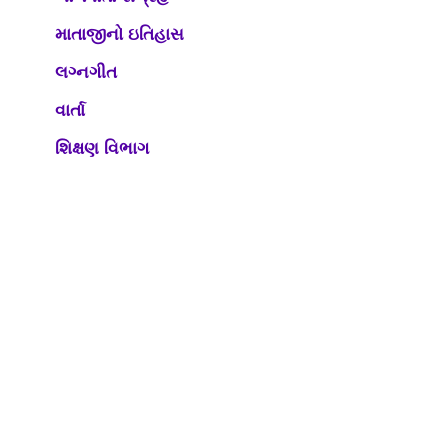
માતાજીનો ઇતિહાસ
લગ્નગીત
વાર્તા
શિક્ષણ વિભાગ