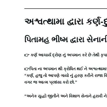
અશ્વત્થામા દ્વારા કર્ણ-
પિતામહ ભીષ્મ દ્વારા સેના
👉 કર્ણ આચાર્ય દ્રોણ નું અપમાન કરે છે તેથી કૃપ
👉પિતા ના અપમાન થી ક્રોધિત થઈ ને અશ્વત્થામાએ
“કર્ણ, હજુ તો આપણે ગાયો નું હરણ કરીને રાજા વ
વગર જ આત્મ પ્રશંસા કરો છો.”
“અનેક યુદ્ધો જીતીને અને વિશાળ સેનાને હરાવી ન