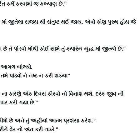
રિત કર્મ કરવામાં જ કલ્યાણ છે.”
 માં જીતેલા રાજ્ય થી સંતુષ્ટ થઈ જાય. એવો કોણ પુરુષ હોય જે
ે તે પાંડવો માંથી કોઈ સામે તું ક્યારેય યુદ્ધ માં જીત્યો છે.”
તા આગળ બોલ્યો.
 તમે પાંડવો ને નષ્ટ ન કરી શક્યા”
ાર ના કારણે એક દિવસ કૌરવો નો વિનાશ થશે. દરેક જીવ ની
પાર કરી ગયા છે.”
ીધો છે અને તું અહીંયાં આત્મ પ્રશંસા કરેશ.”
ીને વેર નો અંત કરી નાખે.”