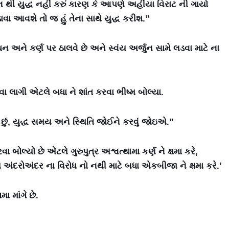
ુન થી યુદ્ધ નહીં કરું કારણ કે આપણે અહીંયા વિરાટ ની ગાયો
ા આવશે તો જ હું તેના સાથે યુદ્ધ કરીશ.”
ન અને કર્ણ પર ઠાલવે છે અને સ્વંય અર્જુન સામે લડવા માટે ના
લાગી એટલે બધા ને શાંત કરવા ભીષ્મ બોલ્યા.
મત છું, યુદ્ધ સમય અને સ્થિતિ જોઈને કરવું જોઇએ.”
ા બોલ્યો છે એટલે ગુરુપુત્ર અશ્વત્થામા કર્ણ ને ક્ષમા કરે,
અંદરોઅંદર ના વિરોધ નો નથી માટે બધા એકબીજા ને ક્ષમા કરે.’
ા માંગે છે.