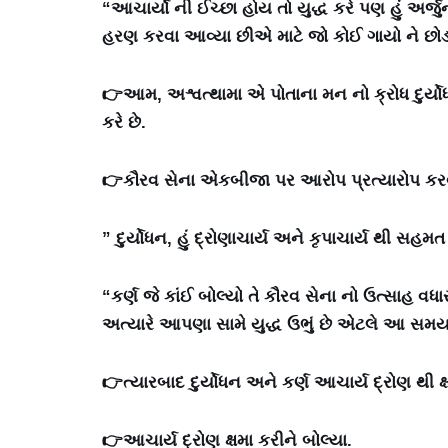
“આચાર્યો ની ઈચ્છા હોય તો યુદ્ધ કરે પણ હું અર્જ
હરણ કરવા આવ્યા છીએ માટે જો કોઈ ગાયો ને છોડાવ
👉આમ, અશ્વત્થામા એ પોતાના મન નો ક્રોધ દુર્યોધ
કરે છે.
👉કૌરવ સેના એકબીજા પર આરોપ પ્રત્યારોપ કરવા 
” દુર્યોધન, હું દ્રોણાચાર્ય અને કૃપાચાર્ય થી સહ
“કર્ણ જે કાંઈ બોલ્યો તે કૌરવ સેના નો ઉત્સાહ વધારવ
અત્યારે આપણા સામે યુદ્ધ ઉભું છે એટલે આ સમય 
👉ત્યારબાદ દુર્યોધન અને કર્ણ આચાર્ય દ્રોણ થી ક્ષમ
👉આચાર્ય દ્રોણ ક્ષમા કરીને બોલ્યા.