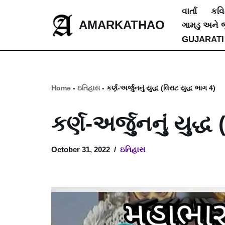
વાર્તા
કવ
AMARKATHAO
ગામડુ અને 
Skip
GUJARATI
to
content
Home
-
ઇતિહાસ
-
કર્ણ-અર્જુનનું યુદ્ધ (વિરાટ યુદ્ધ ભાગ 4)
કર્ણ-અર્જુનનું યુદ્ધ
October 31, 2022
ઇતિહાસ