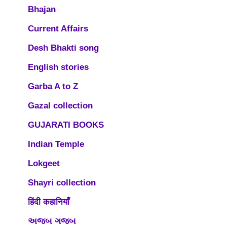
Bhajan
Current Affairs
Desh Bhakti song
English stories
Garba A to Z
Gazal collection
GUJARATI BOOKS
Indian Temple
Lokgeet
Shayri collection
हिंदी कहानियाँ
અજબ ગજબ