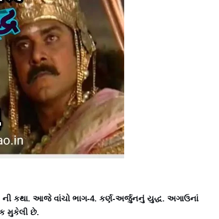
 ની કથા. આજે વાંચો ભાગ-4. કર્ણ-અર્જુનનું યુદ્ધ. અગાઉનાં
ક મુકેલી છે.