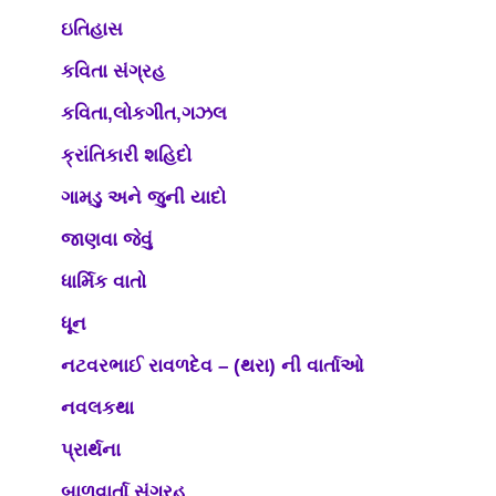
ઇતિહાસ
કવિતા સંગ્રહ
કવિતા,લોકગીત,ગઝલ
ક્રાંતિકારી શહિદો
ગામડુ અને જુની યાદો
જાણવા જેવું
ધાર્મિક વાતો
ધૂન
નટવરભાઈ રાવળદેવ – (થરા) ની વાર્તાઓ
નવલકથા
પ્રાર્થના
બાળવાર્તા સંગ્રહ