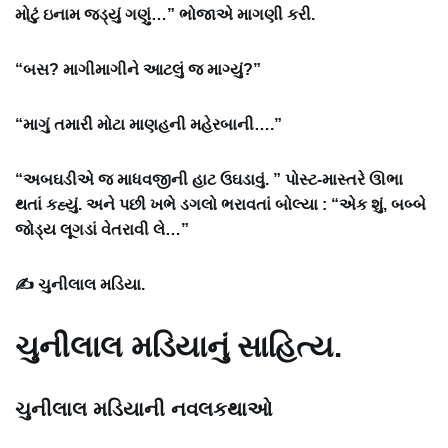
મોટું ઇનામ જડ્યું ગણું…” ભોજાએ માગણી કરી.
“બસ? માગીમાગીને આટલું જ માગ્યું?”
“માગું તમારી મોટા માણહની મહેરબાની….”
“અબઘડીએ જ માધવજીની હાટ ઉઘડાવું. ” પોસ્ટ-માસ્તરે ઊભા
થતાં કહ્યું. અને પછી ખભે ડગલો ભરાવતાં બોલ્યા : “એક શું, બબ્બે
જોડ્ય લૂગડાં વેતરાવી લે…”
✍ ચુનીલાલ મડિયા.
ચુનીલાલ મડિયાનું સાહિત્ય.
ચુનીલાલ મડિયાની નવલકથાઓ