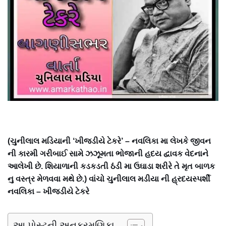
(ચુનીલાલ મડિયાની ‘ખીજડીયે ટેકરે’ – નવલિકા મા લેખકે જીવન
ની કારમી ગરીબાઈ સામે ઝઝૂમતા ભોજાની હદય દ્વાવક વેદનાને
આલેખી છે. શિયાળાની કડકડતી ઠંડી મા ઉઘાડા શરીરે તે મૃત બાળક
નુ વસ્ત્ર મેળવવા મથે છે.) વાંચો ચુનીલાલ મડીયા ની હ્રદયસ્પર્શી
નવલિકા – ખીજડીયે ટેકરે
આ પોસ્ટની અનુક્રમણિકા