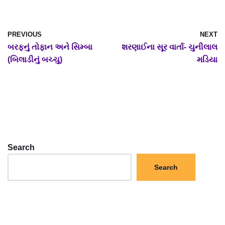
PREVIOUS
NEXT
બરફનું તોફાન અને સિમ્બા
શરણાઈના સૂર વાર્તા- ચુનીલાલ
(બિલાડીનું બચ્ચુ)
મડિયા
Search
Search