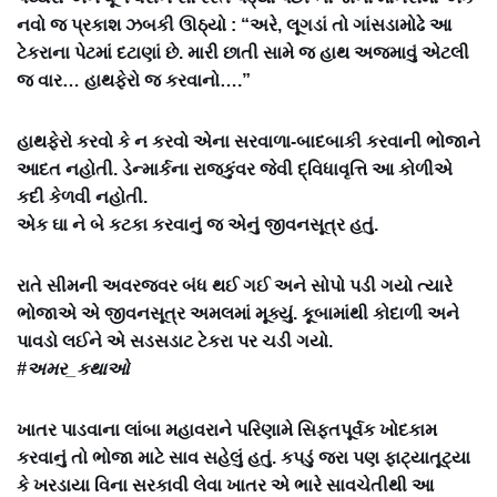
નવો જ પ્રકાશ ઝબકી ઊઠ્યો : “અરે, લૂગડાં તો ગાંસડામોઢે આ
ટેકરાના પેટમાં દટાણાં છે. મારી છાતી સામે જ હાથ અજમાવું એટલી
જ વાર… હાથફેરો જ કરવાનો….”
હાથફેરો કરવો કે ન કરવો એના સરવાળા-બાદબાકી કરવાની ભોજાને
આદત નહોતી. ડેન્માર્કના રાજકુંવર જેવી દ્વિધાવૃત્તિ આ કોળીએ
કદી કેળવી નહોતી.
એક ઘા ને બે કટકા કરવાનું જ એનું જીવનસૂત્ર હતું.
રાતે સીમની અવરજવર બંધ થઈ ગઈ અને સોપો પડી ગયો ત્યારે
ભોજાએ એ જીવનસૂત્ર અમલમાં મૂક્યું. કૂબામાંથી કોદાળી અને
પાવડો લઈને એ સડસડાટ ટેકરા પર ચડી ગયો.
#અમર_કથાઓ
ખાતર પાડવાના લાંબા મહાવરાને પરિણામે સિફતપૂર્વક ખોદકામ
કરવાનું તો ભોજા માટે સાવ સહેલું હતું. કપડું જરા પણ ફાટ્યાતૂટ્યા
કે ખરડાયા વિના સરકાવી લેવા ખાતર એ ભારે સાવચેતીથી આ