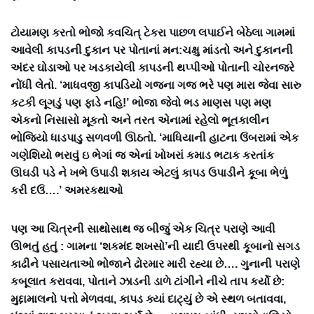
ટોયામણ કરતો ભોજો કવચિત્ ટેકરા પાછળ લપાઈને બેઠેલા ગામમાં
આવેલી કાપડની દુકાન પર પોતાનાં મન:ચક્ષુ માંડતો અને દુકાનની
અંદર ઘોડાઓ પર ખડકાયેલી કાપડની થપ્પીઓ પોતાની ચોરનજરે
નોંધી લેતો. ‘માધવજી કાપડિયો ગજના ગજ ભરે પણ મારા જેવા સારુ
કટકી લૂગડું પણ ફાડે નહિ!’ ભોજા જેવો ભડ માણસ પણ મણ
એકનો નિસાસો મૂકતો અને તરત એનામાં રહેલો ભૂતકાલીન
ભોજિયો ધાડપાડુ સળવળી ઊઠતો. ‘માધિયાની હાટના ઉંબરામાં એક
ગણેશિયો ભરાવું ઇ ભેગાં જ એનાં ખોખરાં કમાડ ભટાક કરતાંક
ઊઘડી પડે ને ખભે ઉપાડી શકાય એટલું કાપડ ઉપાડીને કૂબા ભેળું
કરી દઉં….’ અમરકથાઓ
પણ આ ચિત્રની સાથોસાથ જ બીજું એક ચિત્ર પરાણે આવી
ઊભતું હતું : ગામના ‘શકમંદ શખસો’ની યાદી ઉપરથી કૂબાનો સગડ
કાઢીને પસાયતાઓ ભોજાને ઢોરમાર મારી રહ્યા છે…. ગુનાની પરાણે
કબૂલાત કરાવવા, પોતાને ઝાડની ડાળે ટાંગીને નીચે તાપ કર્યો છે:
મુદ્દામાલનો પત્તો મેળવવા, કાપડ ક્યાં દાટ્યું છે એ સ્થળ બતાવવા,