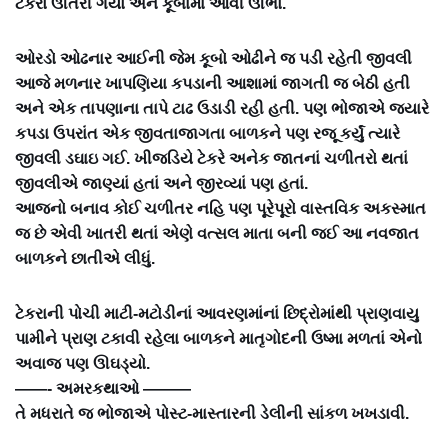
ટેકરો ઊતરી ગયો અને કૂબામાં આવી ઊભો.
ઓરડો ઓઢનાર આઈની જેમ કૂબો ઓઢીને જ પડી રહેતી જીવલી
આજે મળનાર ખાપણિયા કપડાની આશામાં જાગતી જ બેઠી હતી
અને એક તાપણાના તાપે ટાઢ ઉડાડી રહી હતી. પણ ભોજાએ જ્યારે
કપડા ઉપરાંત એક જીવતાજાગતા બાળકને પણ રજૂ કર્યું ત્યારે
જીવલી ડઘાઇ ગઈ. ખીજડિયે ટેકરે અનેક જાતનાં ચળીતરો થતાં
જીવલીએ જાણ્યાં હતાં અને જીરવ્યાં પણ હતાં.
આજનો બનાવ કોઈ ચળીતર નહિ પણ પૂરેપૂરો વાસ્તવિક અકસ્માત
જ છે એવી ખાતરી થતાં એણે વત્સલ માતા બની જઈ આ નવજાત
બાળકને છાતીએ લીધું.
ટેકરાની પોચી માટી-મટોડીનાં આવરણમાંનાં છિદ્રોમાંથી પ્રાણવાયુ
પામીને પ્રાણ ટકાવી રહેલા બાળકને માતૃગોદની ઉષ્મા મળતાં એનો
અવાજ પણ ઊઘડ્યો.
——- અમરકથાઓ ———
તે મધરાતે જ ભોજાએ પોસ્ટ-માસ્તારની ડેલીની સાંકળ ખખડાવી.