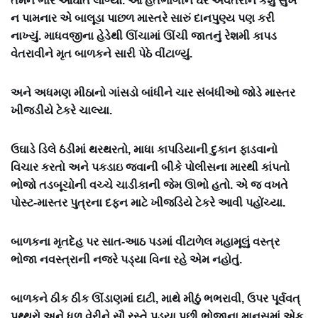
તેમને ભારે આઘાત લાગ્યો. આ હતભાગીને ઘેરે અવતરીને કશું સુખ
ન પામનાર એ બાલૂડા પાછળ માસ્તરે સારું દાનપુણ્ય પણ કરી
નાખ્યું. માધવજીના હેડેથી ઊંચામાં ઊંચી જાતનું રેશમી કાપડ
વેતરાવીને મૃત બાળકને સારી પેઠે વીંટાળ્યું.
અને અધમણ મીઠાનો ગાંસડો બાંધીને ચાર સંબંધીઓ જોડે માસ્તર
ખીજડીયે ટેકરે ચાલ્યા.
ઉઘાડે ડિલે ઠંડીમાં થરથરતો, માધા કાપડિયાની દુકાન ફાડવાનો
વિચાર કરતો અને પકડાઇ જવાની બીકે પોલીસના મારથી કાંપતો
ભોજો તડબૂચોની વચ્ચે ચાડીકાની જેમ ઊભો હતો. એ જ વખતે
પોસ્ટ-માસ્તર પુત્રના દફન માટે ખીજડિયે ટેકરે આવી પહોંચ્યા.
બાળકના મૃતદેહ પર સાત-આઠ પડમાં વીંટાળેલ મહામૂલું વસ્ત્ર
ભોજા નવસ્ત્રાની નજરે પડ્યા વિના રહે એમ નહોતું.
બાળકને ઠીક ઠીક ઊંડાણમાં દાટી, માથે મીઠું ભભરાવી, ઉપર પૂર્વવત્
પથ્થરો અને ધૂળ વેરીને સૌ રસ્તે પડ્યા પછી ભોજાના માનસમાં એક