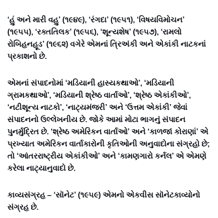
‘હું અને મારી વહુ’ (૧૯૪૯), ‘રંગદા’ (૧૯૫૧), ‘વિષયવિમોચન’
(૧૯૫૫), ‘રક્તતિલક’ (૧૯૫૬), ‘શૂન્યશેષ’ (૧૯૫૭), ‘રામલો
રોબિહનહૂડ’ (૧૯૬૨) વગેરે એમનાં ત્રિઅંકી અને એકાંકી નાટકનાં
પ્રકાશનો છે.
એમનાં સંપાદનોમાં ‘મડિયાની હાસ્યકથાઓ’, ‘મડિયાની
ગ્રામકથાઓ’, ‘મડિયાની શ્રેષ્ઠ વાર્તાઓ’, ‘શ્રેષ્ઠ એકાંકીઓ’,
‘નટીશૂન્ય નાટકો’, ‘નાટ્યમંજરી’ અને ‘ઉત્તમ એકાંકી’ જેવાં
સંપાદનનો ઉલ્લેખનીય છે. જોકે આમાં મોટા ભાગનું સંપાદન
પુનર્મુદ્રિત છે. ‘શ્રેષ્ઠ અમેરિકન વાર્તાઓ’ અને ‘કાળજાં કોરાણાં’ એ
પ્રખ્યાત અમેરિકન વાર્તાકારોની કૃતિઓની અનુવાદોના સંગ્રહો છે;
તો ‘આંતરરાષ્ટ્રીય એકાંકીઓ’ અને ‘કામણગારો કર્નલ’ એ એમણે
કરેલા નાટ્યાનુવાદો છે.
કાવ્યસંગ્રહ – ‘સૉનેટ’ (૧૯૫૯) એમનો એકવીસ સૉનેટકાવ્યોનો
સંગ્રહ છે.