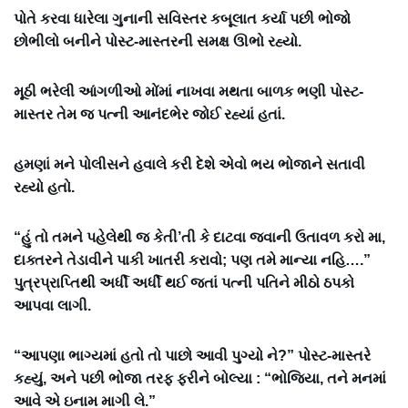
પોતે કરવા ધારેલા ગુનાની સવિસ્તર કબૂલાત કર્યા પછી ભોજો
છોભીલો બનીને પોસ્ટ-માસ્તરની સમક્ષ ઊભો રહ્યો.
મૂઠી ભરેલી આંગળીઓ મોંમાં નાખવા મથતા બાળક ભણી પોસ્ટ-
માસ્તર તેમ જ પત્ની આનંદભેર જોઈ રહ્યાં હતાં.
હમણાં મને પોલીસને હવાલે કરી દેશે એવો ભય ભોજાને સતાવી
રહ્યો હતો.
“હું તો તમને પહેલેથી જ કેતી’તી કે દાટવા જવાની ઉતાવળ કરો મા,
દાક્તરને તેડાવીને પાકી ખાતરી કરાવો; પણ તમે માન્યા નહિ….”
પુત્રપ્રાપ્તિથી અર્ધી અર્ધી થઈ જતાં પત્ની પતિને મીઠો ઠપકો
આપવા લાગી.
“આપણા ભાગ્યમાં હતો તો પાછો આવી પુગ્યો ને?” પોસ્ટ-માસ્તરે
કહ્યું, અને પછી ભોજા તરફ ફરીને બોલ્યા : “ભોજિયા, તને મનમાં
આવે એ ઇનામ માગી લે.”