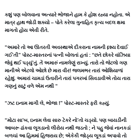
કશું પણ બોલવાના અત્યારે ભોજાને હામ કે હોશ રહ્યા નહોતા. એ
માત્ર હાથ જોડી શક્યો – પોતે કરેલા ગુનાહિત કૃત્ય બદલ ક્ષમા
માગતો હોય એવી રીતે.
“અમારે તો આ ઊતરતી અવસ્થાએ દીકરાના નામની દ્દશ્ય દેવાઈ
ગઈ’તી” પોસ્ટ-માસ્તરનાં પત્ની બોલતાં હતાં : “છતે છોકરે વાંઝિયા
જેવું થઈ પડ્યું’તું. તેં અમારું નામલેણું રાખ્યું. તારો તો જેટલો ગણ
માનીએ એટલો ઓછો છે મારા વીર! જલમભર તારાં ઓશિયાળાં
રહેશું. અમારાં ચામડાં ઉતારીને તારાં પગરખાં સિવડાવીએ તોય તારા
ગણનું સાટું વળે એમ નથી “
“ઝટ ઇનામ માગી લે, ભોજા !” પોસ્ટ-માસ્તરે ફરી કહ્યું.
“મોટા સા’બ, ઇનામ લેવા સારુ ટેકરે નો’તો ચડ્યો. પણ બાયડીની
આબરૂ ઢાંકવા લૂગડાનો લીરોય નથી જડતો ; ને પહુ જેવાં નાનકડાં
બળચાં આ હિમમાં હિજરાય છે; એકેકી જોડ્ય લૂગડાં અપાવો તો