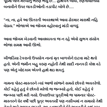
પૂંઠમાં લાલ મરચાનું ભરણ ભર્યું છે… હાથપગ બાંધી, રણગોવાળિયો
બનાવીને ઉપર લાકડીઓની તડાપીટ બોલે છે….
“ના, ના, હવે આ ઊતરતી અવસ્થાએ આવા ઢોરમાર મારાથી નહિ
વેઠાય.” ભોજાએ આ જોખમ વહોરવાનું માંડી વાળ્યું.
આવા જોખમ ખેડવાની આવશ્યકતા જ ન રહે એવો સુભગ સંયોગ
ભોજા સમક્ષ આવી ઊભો.
ખીજડિયા ટેકરાનો ઉપયોગ નાનાં મૃત બાળકોને દાટવા માટે થતો
હતો. એની જમીન બહુ કઠણ નહોતી તેથી સાદી નાનકડી કોશ વડે
પણ એનું ખોદકામ એકલે હાથે થઇ શકતું.
ગામના પોસ્ટ-માસ્તરને ત્યાં આજે સાંજને સમયે છોકરો અવતરેલો.
કોઈ કહેતું હતું કે છોકરો મરેલો જ જન્મ્યો હતો, કોઈ કહેતું કે
જન્મ્યા પછી મરી ગયો. ઉપરાઉપર પુત્રીઓ જ પામનાર પોસ્ટ-
માસ્તરને ઘેર વર્ષો પછી પુત્ર અવતર્યો પણ નસીબમાં ન સમાયો તેથી