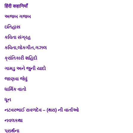
हिंदी कहानियाँ
અજબ ગજબ
ઇતિહાસ
કવિતા સંગ્રહ
કવિતા,લોકગીત,ગઝલ
ક્રાંતિકારી શહિદો
ગામડુ અને જુની યાદો
જાણવા જેવું
ધાર્મિક વાતો
ધૂન
નટવરભાઈ રાવળદેવ – (થરા) ની વાર્તાઓ
નવલકથા
પ્રાર્થના