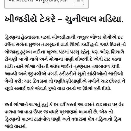
ખીજડીયે ટેકરે – ચુનીલાલ મડિયા.
હિરણના હેઠવાસના પટમાં ખીજડીયાની નજીક ભોજા કોળીએ દર
વર્ષના રાબેતા મુજબ તડબૂચનો વાડો ઊભો કર્યો હતો. આડે દિવસે તો
ભોજાનું કુટુમ્બ નદીના ખુલ્લા પટમાં પડયું રહેતું, પણ ઓણ શિયાળે
રીંગણી બાળી નાખે અને ગોળાનાં પાણી થીજવી દે એવી ટાઢ પડવા
માંડી ત્યારે ભોજો ગીરની અંદર જઈને ત્રણચાર તલબાવળ કાપી
આવ્યો અને જીવલીએ વગડો કરીકરીને સૂકી સાંઠીઓની ભારીઓ
ભેગી કરી; ચાર દિવસમાં તો ધણીધણીયાણીએ મળીને ચાર છોકરાં ને
ચૂલો સમાઈ શકે એવડો કૂબો વાડા વચ્ચે જ ઊભો કરી દીધો.
છતાં ભોજાને લાગતું હતું કે દર વર્ષ કરતાં આ વખતે ટાઢ મારા પર વેર
વાળવા આ વાડા ઉપર જ વધારે પ્રમાણમાં ખાબકી છે. એક તો
હિરણની પાટનાં ટાઢાંબોળ પાણી અને વધારામાં પોષ મહિનાનો હિમ
જેવો વાયરો.