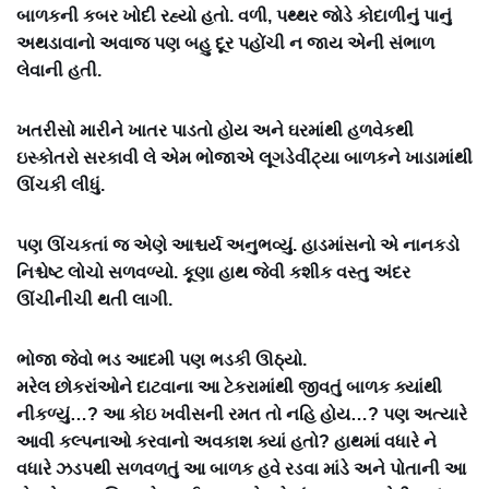
બાળકની કબર ખોદી રહ્યો હતો. વળી, પથ્થર જોડે કોદાળીનું પાનું
અથડાવાનો અવાજ પણ બહુ દૂર પહોંચી ન જાય એની સંભાળ
લેવાની હતી.
ખતરીસો મારીને ખાતર પાડતો હોય અને ઘરમાંથી હળવેકથી
ઇસ્કોતરો સરકાવી લે એમ ભોજાએ લૂગડેવીંટ્યા બાળકને ખાડામાંથી
ઊંચકી લીધું.
પણ ઊંચકતાં જ એણે આશ્ચર્ય અનુભવ્યું. હાડમાંસનો એ નાનકડો
નિશ્ચેષ્ટ લોચો સળવળ્યો. કૂણા હાથ જેવી કશીક વસ્તુ અંદર
ઊંચીનીચી થતી લાગી.
ભોજા જેવો ભડ આદમી પણ ભડકી ઊઠ્યો.
મરેલ છોકરાંઓને દાટવાના આ ટેકરામાંથી જીવતું બાળક ક્યાંથી
નીકળ્યું…? આ કોઇ ખવીસની રમત તો નહિ હોય…? પણ અત્યારે
આવી કલ્પનાઓ કરવાનો અવકાશ ક્યાં હતો? હાથમાં વધારે ને
વધારે ઝડપથી સળવળતું આ બાળક હવે રડવા માંડે અને પોતાની આ