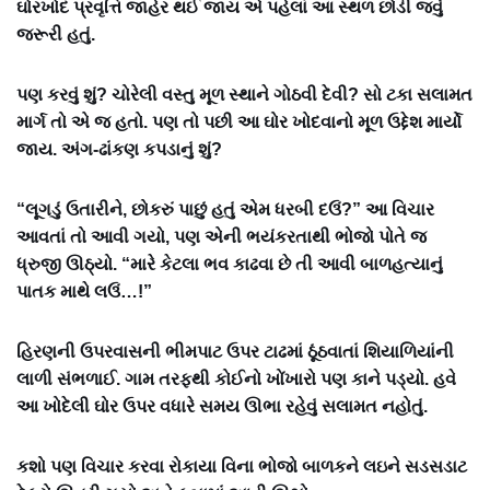
ઘોરખોદ પ્રવૃત્તિ જાહેર થઈ જાય એ પહેલાં આ સ્થળ છોડી જવું
જરૂરી હતું.
પણ કરવું શું? ચોરેલી વસ્તુ મૂળ સ્થાને ગોઠવી દેવી? સો ટકા સલામત
માર્ગ તો એ જ હતો. પણ તો પછી આ ઘોર ખોદવાનો મૂળ ઉદ્દેશ માર્યો
જાય. અંગ-ઢાંકણ કપડાનું શું?
“લૂગડું ઉતારીને, છોકરું પાછું હતું એમ ધરબી દઉં?” આ વિચાર
આવતાં તો આવી ગયો, પણ એની ભયંકરતાથી ભોજો પોતે જ
ધ્રુજી ઊઠ્યો. “મારે કેટલા ભવ કાઢવા છે તી આવી બાળહત્યાનું
પાતક માથે લઉં…!”
હિરણની ઉપરવાસની ભીમપાટ ઉપર ટાઢમાં ઠૂંઠવાતાં શિયાળિયાંની
લાળી સંભળાઈ. ગામ તરફથી કોઈનો ખોંખારો પણ કાને પડ્યો. હવે
આ ખોદેલી ઘોર ઉપર વધારે સમય ઊભા રહેવું સલામત નહોતું.
કશો પણ વિચાર કરવા રોકાયા વિના ભોજો બાળકને લઇને સડસડાટ