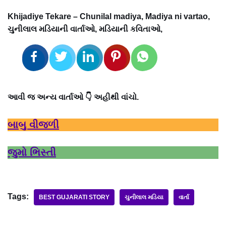
Khijadiye Tekare – Chunilal madiya, Madiya ni vartao,
ચુનીલાલ મડિયાની વાર્તાઓ, મડિયાની કવિતાઓ,
આવી જ અન્ય વાર્તાઓ 👇 અહીથી વાંચો.
બાબુ વીજળી
જુમો ભિસ્તી
Tags:
BEST GUJARATI STORY
ચુનીલાલ મડિયા
વાર્તા