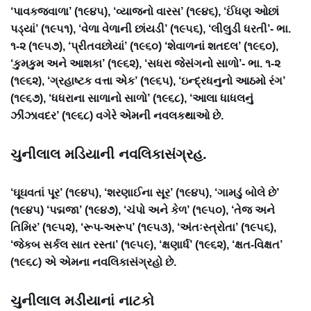
‘પાવકજવાળા’ (૧૯૪૫), ‘વ્યાજનો વારસ’ (૧૯૪૬), ‘ઈંધણ ઓછાં
પડ્યાં’ (૧૯૫૧), ‘વેળા વેળાની છાંયડી’ (૧૯૫૬), ‘લીલુડી ધરતી’- ભા.
૧-૨ (૧૯૫૭), ‘પ્રીતવછોયાં’ (૧૯૬૦) ‘શેવાળનાં શતદલ’ (૧૯૬૦),
‘કુમકુમ અને આશકા’ (૧૯૬૨), ‘સધરા જેસંગનો સાળો’- ભા. ૧-૨
(૧૯૬૨), ‘ગ્રહાષ્ટક વત્તા એક’ (૧૯૬૫), ‘ઇન્દ્રધનુનો આઠમો રંગ’
(૧૯૬૭), ‘ધધરાના સાળાનો સાળો’ (૧૯૬૮), ‘આલા ધાધલનું
ઝીંઝાવદર’ (૧૯૬૮) વગેરે એમની નવલકથાઓ છે.
ચુનીલાલ મડિયાની નવલિકાસંગ્રહ.
‘ઘૂઘવતાં પૂર’ (૧૯૪૫), ‘શરણાઈના સૂર’ (૧૯૪૫), ‘ગામડું બોલે છે’
(૧૯૪૫) ‘પદ્મજા’ (૧૯૪૭), ‘ચંપો અને કેળ’ (૧૯૫૦), ‘તેજ અને
તિમિર’ (૧૯૫૨), ‘રૂપ-અરૂપ’ (૧૯૫૩), ‘અંતઃસ્ત્રોતા’ (૧૯૫૬),
‘જેકબ સર્કલ સાત રસ્તા’ (૧૯૫૯), ‘ક્ષણાર્ધ’ (૧૯૬૨), ‘ક્ષત-વિક્ષત’
(૧૯૬૮) એ એમના નવલિકાસંગ્રહો છે.
ચુનીલાલ મડીયાનાં નાટકો