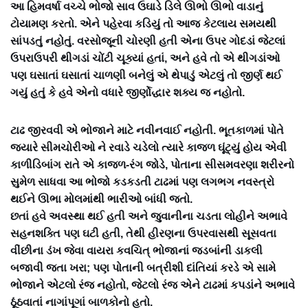
આ હિમવર્ષા વચ્ચે ભોજો સાવ ઉઘાડે ડિલે ઊભો ઊભો વાડાનું
ટોયામણ કરતો. એને પહેરવા કડિયું તો આજ કેટલાય સમયથી
સાંપડતું નહોતું. વરસોજૂની ચોરણી હતી એના ઉપર ગોદડાં જેટલાં
ઉપરાઉપરી થીગડાં ચોંટી ચૂક્યાં હતાં, અને હવે તો એ થીગડાંઓ
પણ ઘસાતાં ઘસાતાં ચાળણી બનેલું એ થેપાડું એટલું તો જીર્ણ થઈ
ગયું હતું કે હવે એનો વધારે જીર્ણોદ્ધાર શક્ય જ નહોતો.
ટાઢ જીરવવી એ ભોજાને માટે નવીનવાઈ નહોતી. ભૂતકાળમાં પોતે
જ્યારે સીમચોરીઓ ને રવાડે ચડેલો ત્યારે કાજળ ઘૂંટ્યું હોય એવી
કાળીડિબાંગ રાતે એ કાજળ-રંગ જોડે, પોતાના સીસમવરણા શરીરનો
સુમેળ સાધવા આ ભોજો કડકડતી ટાઢમાં પણ લગભગ નવસ્ત્રો
થઈને ઊભા મોલમાંથી ભારીઓ બાંધી જતો.
છતાં હવે અવસ્થા થઈ હતી અને જુવાનીના ચડતા લોહીને અભાવે
સહનશક્તિ પણ ઘટી હતી, તેથી હીરણના ઉપરવાસથી સૂસવતા
વીંછીના ડંખ જેવા વાયરા કવચિત્ ભોજાનાં જડબાંની ડાકલી
બજાવી જતા ખરા; પણ પોતાની બત્રીશી દાંતિયાં કરડે એ સામે
ભોજાને એટલો રંજ નહોતો, જેટલો રંજ એને ટાઢમાં કપડાંને અભાવે
ઠૂંઠવાતાં નાગાંપૂગાં બાળકોનો હતો.