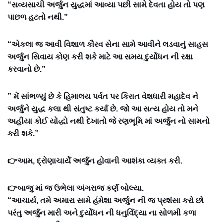
“સવ્યસાચી અર્જુન યુદ્ધમાં આવ્યા પછી સામે દેવતા હોય તો પણ
પાછળ હટતો નથી.”
“એકલા જ આવી વિશાળ કૌરવ સેના સામે આવીને લડવાનું સાહસ
અર્જુન સિવાય કોણ કરી શકે માટે આ સમય દુર્યોધન ની રક્ષા
કરવાનો છે.”
” મેં સાંભળ્યું છે કે હિમાલય પર્વત પર કિરાત વેશધારી મહાદેવ ને
અર્જુને યુદ્ધ કલા થી સંતુષ્ટ કર્યા છે. જો આ સત્ય હોય તો મને
અહીંયા કોઈ યોદ્ધો નથી દેખાતો જે રણભૂમિ માં અર્જુન નો સામનો
કરી શકે.”
👉આમ, દ્રોણાચાર્યે અર્જુન હોવાની આશંકા વ્યક્ત કરી.
👉બાજુ માં જ ઉભેલા અંગરાજ કર્ણ બોલ્યા.
“આચાર્ય, તમે અમારા સામે હંમેશા અર્જુન ની જ પ્રશંસા કરો છો
પરંતુ અર્જુન મારી અને દુર્યોધન ની ધનુર્વિદ્યા ના સોળમી કળા