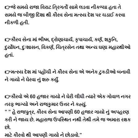
👉જે સમયે રાજા વિરાટ ત્રિગર્તો સામે લડવા નીકળ્યા હતા તે
સમયે જ બીજી દિશા થી કૌરવ સેના મત્સ્ય દેશ પર ચડાઈ કરવા
નીકળી હતી.
👉કૌરવ સેના માં ભીષ્મ, દ્રોણાચાર્ય, કૃપાચાર્ય, કર્ણ, શકુનિ,
દુર્યોધન, દુઃશાસન, વિકર્ણ, ચિત્રસેન તથા અન્ય ઘણા મહારથીઓ
હતાં.
👉મત્સ્ય દેશ માં પહોંચી ને કૌરવ સેના એ અનેક ટુકડીઓ બનાવી
ને ગાયો ને ઘેરવા નું શરુ કર્યું.
👉કૌરવો એ 60 હજાર ગાયો ને ઘેરી લીધી ત્યારે એક ગોવાળ નગર
તરફ ભાગ્યો અને રાજકુમાર ઉત્તર ને કહ્યું.
” ” હે રાજપુત્ર, કૌરવ સેના આપણી 60 હજાર ગાયો નું અપહરણ
કરી ને જાય છે. મહારાજ ઉપસ્થિત નથી તેથી તમે જ અમારા રક્ષક
છો.
માટે કૌરવો થી આપણી ગાયો ને છોડાવો.”