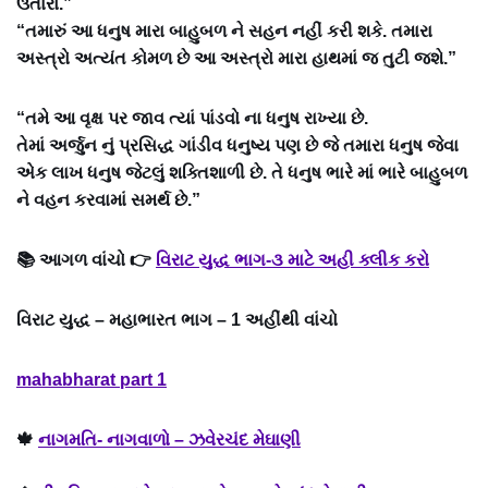
ઉતારો.”
“તમારું આ ધનુષ મારા બાહુબળ ને સહન નહીં કરી શકે. તમારા
અસ્ત્રો અત્યંત કોમળ છે આ અસ્ત્રો મારા હાથમાં જ તુટી જશે.”
“તમે આ વૃક્ષ પર જાવ ત્યાં પાંડવો ના ધનુષ રાખ્યા છે.
તેમાં અર્જુન નું પ્રસિદ્ધ ગાંડીવ ધનુષ્ય પણ છે જે તમારા ધનુષ જેવા
એક લાખ ધનુષ જેટલું શક્તિશાળી છે. તે ધનુષ ભારે માં ભારે બાહુબળ
ને વહન કરવામાં સમર્થ છે.”
📚 આગળ વાંચો 👉
વિરાટ યુદ્ધ ભાગ-૩ માટે અહી ક્લીક કરો
વિરાટ યુદ્ધ – મહાભારત ભાગ – 1 અહીંથી વાંચો
mahabharat part 1
🍁
નાગમતિ- નાગવાળો – ઝવેરચંદ મેઘાણી