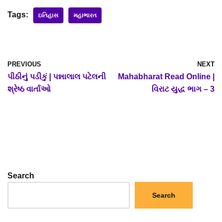
Tags:
ઇતિહાસ
મહાભારત
PREVIOUS
NEXT
પીઠીનું પડીકું | પન્નાલાલ પટેલની
Mahabharat Read Online |
શ્રેષ્ઠ વાર્તાઓ
વિરાટ યુદ્ધ ભાગ – 3
Search
Search