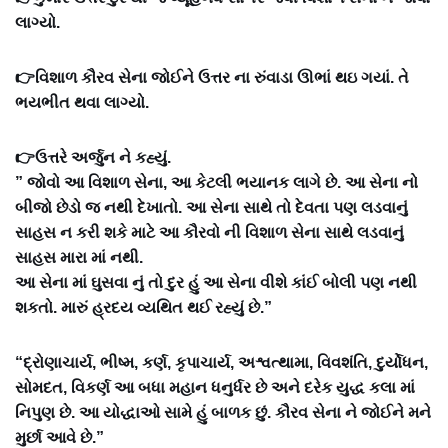
લાગ્યો.
👉વિશાળ કૌરવ સેના જોઈને ઉત્તર ના રુંવાડા ઊભાં થઇ ગયાં. તે
ભયભીત થવા લાગ્યો.
👉ઉત્તરે અર્જુન ને કહ્યું.
” જોવો આ વિશાળ સેના, આ કેટલી ભયાનક લાગે છે. આ સેના નો
બીજો છેડો જ નથી દેખાતો. આ સેના સાથે તો દેવતા પણ લડવાનું
સાહસ ન કરી શકે માટે આ કૌરવો ની વિશાળ સેના સાથે લડવાનું
સાહસ મારા માં નથી.
આ સેના માં ઘુસવા નું તો દુર હું આ સેના વીશે કાંઈ બોલી પણ નથી
શકતો. મારું હ્રદય વ્યથિત થઈ રહ્યું છે.”
“દ્રોણાચાર્ય, ભીષ્મ, કર્ણ, કૃપાચાર્ય, અશ્વત્થામા, વિવશંતિ, દુર્યોધન,
સોમદત, વિકર્ણ આ બધા મહાન ધનુર્ધર છે અને દરેક યુદ્ધ કલા માં
નિપુણ છે. આ યોદ્ધાઓ સામે હું બાળક છું. કૌરવ સેના ને જોઈને મને
મુર્છા આવે છે.”