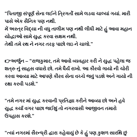
“પિતાજી સંપૂર્ણ સેના લઈને ત્રિગર્તો સામે લડવા ચાલ્યાં ગયાં. મારી
પાસે એક સૈનિક પણ નથી.
મેં અસ્ત્ર વિદ્યા ની વધુ તાલીમ પણ નથી લીધી માટે હું આવા મહાન
યોદ્ધાઓ સામે યુદ્ધ કરવા સક્ષમ નથી.
તેથી તમે રથ ને નગર તરફ પાછો લઇ ને ચાલો‌.”
👉અર્જુન – “રાજકુમાર, તમે આવો વ્યવહાર કરી ને યુદ્ધ પહેલા જ
શત્રુ નું સાહસ વધારો છો. તમે ધૈર્ય રાખો. આ કૌરવો ગાયો ની ચોરી
કરવા આવ્યા માટે આપણે કૌરવ સેના વચ્ચે જવું પડશે અને ગાયો ની
રક્ષા કરવી પડશે.”
“તમે નગર માં યુદ્ધ કરવાની પ્રતિજ્ઞા કરીને આવ્યા છો અને હવે
યુદ્ધ કર્યા વગર પાછા જઈશું તો નગરવાસી આજીવન તમારો
ઉપહાસ કરશે.”
“ત્યાં નગરમાં સૈરન્ધ્રી દ્વારા કહેવાયું છે કે હું પણ કુશળ સારથિ છું