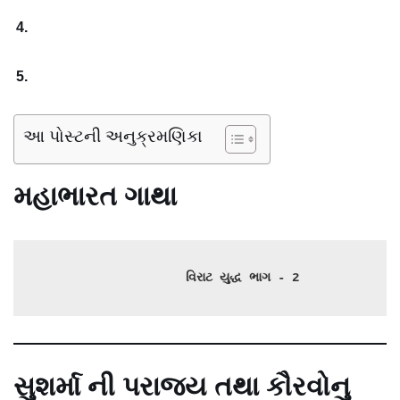
આ પોસ્ટની અનુક્રમણિકા
મહાભારત ગાથા
વિરાટ યુદ્ધ ભાગ - 2
સુશર્મા ની પરાજય તથા કૌરવોનુ