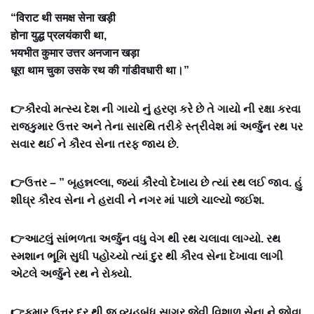
“विराट थी समक्ष सेना खड़ी
होना युद्ध प्रलयंकारी था,
भयभीत कुमार उत्तर अनजान खड़ा
धूरा थाम चुका उसके रथ की गांडीवधारी था।”
👉કૌરવો મત્સ્ય દેશ ની ગાયો નું હરણ કરે છે તે ગાયો ની રક્ષા કરવા
રાજકુમાર ઉત્તર અને તેના સારથિ તરીકે સ્ત્રીવેશ માં અર્જુન રથ પર
સવાર થઈ ને કૌરવ સેના તરફ જાય છે.
👉ઉત્તર – ” બૃહન્નલ્લા, જ્યાં કૌરવો દેખાય છે ત્યાં રથ લઈ જાવ. હું
શીઘ્ર કૌરવ સેના ને હરાવી ને નગર માં પાછો ચાલ્યો જઈશ.
👉આટલું સાંભળતા અર્જુન વધુ વેગ થી રથ ચલાવા લાગ્યો. રથ
સ્મશાન ભૂમિ સુધી પહોચ્યો ત્યાં દુર થી કૌરવ સેના દેખાવા લાગી
એટલે અર્જુને રથ ને રોક્યો.
👉કુમાર ઉત્તર દુર થી જ વ્યૂહબંધ સાગર જેવી વિશાળ સેના ને જોવા