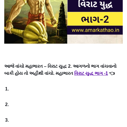
આજે વાંચો મહાભારત – વિરાટ યુદ્ધ 2. આગળનો ભાગ વાંચવાનો
બાકી હોય તો અહીથી વાંચો. મહાભારત
વિરાટ યુદ્ધ ભાગ -1
👈