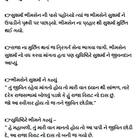
👉સુશર્મા ભીમસેન ની પાસે પહોંચ્યો ત્યાં જ ભીમસેને સુશર્મા ને
ઉપાડીને પૃથ્વી પર પછાડ્યો. ભીમસેન ના પ્રહાર થી સુશર્મા મુર્છિત
થઈ ગયો.
👉રાજા ના મુર્છિત થતાં જ ત્રિગર્ત સેના ભાગવા લાગી. ભીમસેન
સુશર્મા નો વધ કરવા માંગતા હતા પણ યુધિષ્ઠિરે સુશર્મા ને જીવનદાન
આપ્યું.
👉ભીમસેને સુશર્મા ને કહ્યું
” તું જીવિત રહેવા માંગતો હોય તો મારી વાત ધ્યાન થી સાંભળ, તારે
દરેક રાજસભામાં બોલવું પડશે કે હું રાજા વિરાટ નો દાસ છું.
જો આ સ્વીકાર હોય તો જ તને જીવિત છોડીશ.”
👉યુધિષ્ઠિરે ભીમને કહ્યું –
” હે મહાબલી, તું મારી વાત માનતો હોય તો આ પાપી ને જીવિત છોડી
દે, આ રાજા વિરાટ નો દાસ તો બની જ ગયો છે.