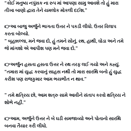
“કોઈ મનુષ્ય નપુંસક ના રુપ માં આપણા સામુ આવશે તો હું મારા
તીખા બાણો દ્વારા તેને યમલોક મોકલી દઈશ.”
👉આ બાજુ અર્જુને ભાગતા ઉત્તર ને પકડી લીધો. ઉત્તર વિલાપ
કરતા બોલ્યો.
” બૃહન્નલ્લા, મને જવા દો, હું તમને સોનું, રથ, હાથી, ઘોડા અને તમે
જે માંગશો એ આપીશ પણ મને જવા દો.”
👉અર્જુન હસતા હસતા ઉત્તર ને રથ તરફ લઈ ગયો અને કહ્યું.
“તમારા માં યુદ્ધ કરવાનું સાહસ નથી તો મારા સારથિ બનો હું યુદ્ધ
કરીશ પણ રાજકુમાર આમ ભયભીત ન થાવ.”
” તમે ક્ષત્રિય છો, આમ શત્રુ સામે આવીને સંતાપ કરવો ક્ષત્રિય ને
શોભે નહીં.”
👉આમ, અર્જુને ઉત્તર ને બે ઘડી સમજાવ્યો અને પોતાનો સારથિ
બનવા તૈયાર કરી લીધો.