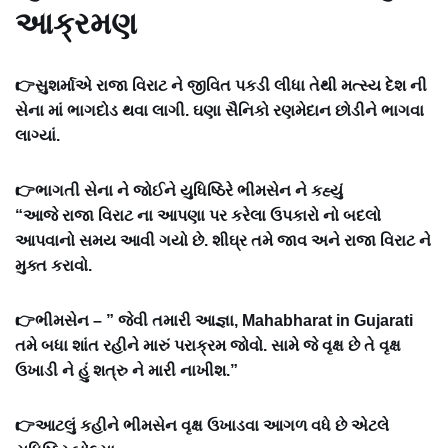
આક્રમણ
👉સુશર્માએ રાજા વિરાટ ને જીવિત પકડી લીધા તેથી મત્સ્ય દેશ ની
સેના માં ભાગદોડ થવા લાગી. ઘણા સૈનિકો રણમેદાન છોડીને ભાગવા
લાગ્યાં.
👉ભાગતી સેના ને જોઈને યુધિષ્ઠિરે ભીમસેન ને કહ્યું
“આજે રાજા વિરાટ ના આપણા પર કરેલા ઉપકારો નો બદલો
આપવાનો સમય આવી ગયો છે. શીઘ્ર તમે જાવ અને રાજા વિરાટ ને
મુક્ત કરાવો.
👉ભીમસેન – ” જેવી તમારી આજ્ઞા, Mahabharat in Gujarati
તમે બધા શાંત રહીને મારું પરાક્રમ જોવો‌. સામે જે વૃક્ષ છે તે વૃક્ષ
ઉખાડી ને હું શત્રુ ને મારી નાખીશ.”
👉આટલું કહીને ભીમસેન વૃક્ષ ઉખાડવા આગળ વધે છે એટલે