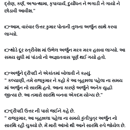
દ્રોણ, કર્ણ, અશ્વત્થામા, કૃપાચાર્ય, દુર્યોધન ને ભગાડી ને ગાયો ને
છોડાવી આવીશ.”
👉આમ, વારંવાર ઉત્તર કુમાર પોતાની તુલના અર્જુન સાથે કરવા
લાગ્યો.
👉થોડે દૂર સ્ત્રીવેશ માં ઉભેલ અર્જુન મરક મરક હસવા લાગ્યો. આ
સમય સુધી માં પાંડવો નો અજ્ઞાતવાસ પૂર્ણ થઈ ગયો હતો.
👉અર્જુને દ્રૌપદી ને એકાંતમાં બોલાવી ને કહ્યું.
” કલ્યાણી, તમે રાજકુમાર ને કહો કે આ બૃહન્નલા પહેલા ના સમય
માં અર્જુન નો સારથિ હતો. આના કારણે અર્જુને અનેક યુદ્ધો
જીત્યા છે. આ તમારો સારથિ બનવા એકદમ યોગ્ય છે.”
👉દ્રૌપદી ઉત્તર ની પાસે જઈને કહે છે.
” રાજકુમાર, આ બૃહન્નલા પહેલા ના સમયે કુંતીપુત્ર અર્જુન નો
સારથિ રહી ચુક્યો છે. મેં મારી આંખો થી આને સારથિ રુપે જોયેલ છે.