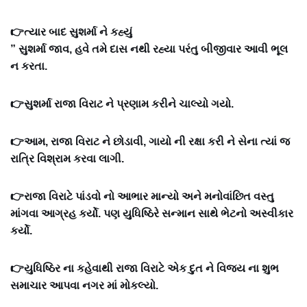
👉ત્યાર બાદ સુશર્મા ને કહ્યું
” સુશર્મા જાવ, હવે તમે દાસ નથી રહ્યા પરંતુ બીજીવાર આવી ભૂલ
ન કરતા.
👉સુશર્મા રાજા વિરાટ ને પ્રણામ કરીને ચાલ્યો ગયો.
👉આમ, રાજા વિરાટ ને છોડાવી, ગાયો ની રક્ષા કરી ને સેના ત્યાં જ
રાત્રિ વિશ્રામ કરવા લાગી.
👉રાજા વિરાટે પાંડવો નો આભાર માન્યો અને મનોવાંછિત વસ્તુ
માંગવા આગ્રહ કર્યો. પણ યુધિષ્ઠિરે સન્માન સાથે ભેટનો અસ્વીકાર
કર્યો.
👉યુધિષ્ઠિર ના કહેવાથી રાજા વિરાટે એક દુત ને વિજય ના શુભ
સમાચાર આપવા નગર માં મોકલ્યો.