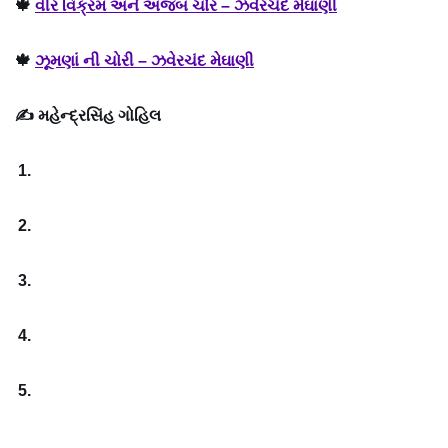
🍁
વીર વિક્રમ અને અજબ ચોર – ઝવેરચંદ મેઘાણી
🍁
ઝૂમણાં ની ચોરી – ઝવેરચંદ મેઘાણી
✍ મહેન્દ્રસિંહ ગોહિલ