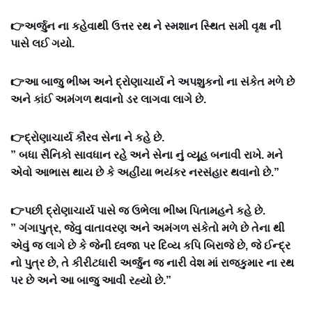
👉અર્જુન ના કહેવાથી ઉત્તર રથ ને સ્મશાન સ્થિત સમી વૃક્ષ ની
પાસે લઈ ગયો.
👉આ બાજુ ભીષ્મ અને દ્રોણાચાર્ય ને અપશુકનો ના સંકેત મળે છે‌
અને કાંઈ અમંગળ થવાનો ડર લાગવા લાગે છે.
👉દ્રોણાચાર્ય કૌરવ સેના ને કહે છે.
” બધા સૈનિકો સાવધાન રહે અને સેના નું વ્યૂહ બનાવી રાખે. મને
એવો આભાસ થાય છે કે અહીંયા ભયંકર નરસંહાર થવાનો છે.”
👉પછી દ્રોણાચાર્ય પાસે જ ઉભેલા ભીષ્મ પિતામહને કહે છે.
” ગંગાપુત્ર, જેવુ વાતાવરણ અને અમંગળ સંકેતો મળે છે તેના થી
એવું જ લાગે છે કે જેની ધ્વજા પર દિવ્ય કપિ બિરાજે છે, જે ઈન્દ્ર
નો પુત્ર છે, તે કીરીટધારી અર્જુન જ નારી વેશ માં રાજકુમાર ના રથ
પર છે અને આ બાજુ આવી રહ્યો છે.”