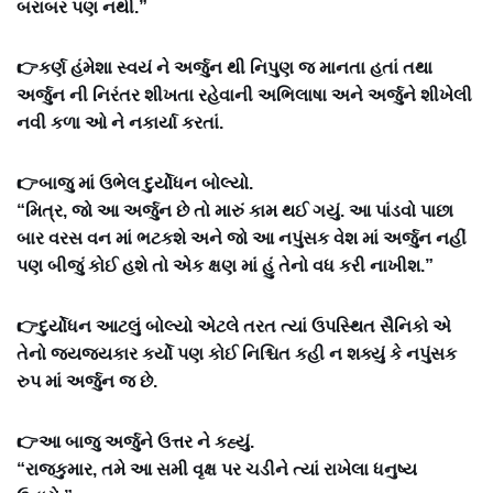
બરાબર પણ નથી.”
👉કર્ણ હંમેશા સ્વયં ને અર્જુન થી નિપુણ જ માનતા હતાં તથા
અર્જુન ની નિરંતર શીખતા રહેવાની અભિલાષા અને અર્જુને શીખેલી
નવી કળા ઓ ને નકાર્યા કરતાં.
👉બાજુ માં ઉભેલ દુર્યોધન બોલ્યો.
“મિત્ર, જો આ અર્જુન છે તો મારું કામ થઈ ગયું. આ પાંડવો પાછા
બાર વરસ વન માં ભટકશે અને જો આ નપુંસક વેશ માં અર્જુન નહીં
પણ બીજું કોઈ હશે તો એક ક્ષણ માં હું તેનો વધ કરી નાખીશ.”
👉દુર્યોધન આટલું બોલ્યો એટલે તરત ત્યાં ઉપસ્થિત સૈનિકો એ
તેનો જયજયકાર કર્યો પણ કોઈ નિશ્ચિત કહી ન શક્યું કે નપુંસક
રુપ માં અર્જુન જ છે.
👉આ બાજુ અર્જુને ઉત્તર ને કહ્યું.
“રાજકુમાર, તમે આ સમી વૃક્ષ પર ચડીને ત્યાં રાખેલા ધનુષ્ય