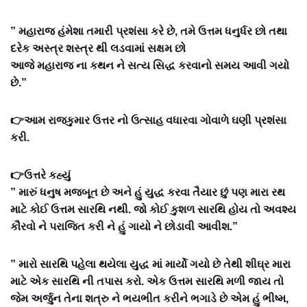
” મહારાજ હંમેશા તમારી પ્રશંસા કરે છે, તમે ઉત્તમ ધનુર્ધર છો તથા
દરેક અસ્ત્ર શસ્ત્ર થી લડવામાં સક્ષમ છો
આજે મહારાજ ના કથન ને સત્ય સિદ્ધ કરવાનો સમય આવી ગયો
છે.”
👉આમ રાજકુમાર ઉત્તર નો ઉત્સાહ વધારવા ગોવાળે ઘણી પ્રશંસા
કરી.
👉ઉત્તરે કહ્યું
” મારું ધનુષ મજબૂત છે અને હું યુદ્ધ કરવા તૈયાર છું પણ મારા રથ
માટે કોઈ ઉત્તમ સારથિ નથી. જો કોઈ કુશળ સારથિ હોય તો અવશ્ય
કૌરવો ને પરાજિત કરી ને હું ગાયો ને છોડાવી આવીશ.”
” મારો સારથિ પહેલા થયેલા યુદ્ધ માં માર્યો ગયો છે તેથી શીઘ્ર મારા
માટે એક સારથિ ની તપાસ કરો. એક ઉત્તમ સારથિ મળી જાય તો
જેમ અર્જુન તેના શત્રુ ને ભયભીત કરીને ભગાડે છે એમ હું ભીષ્મ,