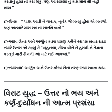
કરવાનું હોય તો કરી શકું. પણ આ સારથિ નું કામ મારા થી નહીં
થાય.”
👉ઉત્તર – ” પાછા આવી ને ગાયક, નૃર્તક જે બનવું હોય એ બનજો
પણ અત્યારે મારા રથ ના સારથિ બનો.”
👉આમ, ઉત્તર અને અર્જુન કવચ ધારણ કરીને રથ પર સવાર થયા
ત્યારે ઉત્તરા એ કહ્યું કે “બૃહન્નલા, કૌરવ વીરો ને હરાવી ને તેમના
વસ્ત્રો મારી ઢીંગલી ઓ માટે લઈ આવજો.”
👉ત્યારબાદ અર્જુન અને ઉત્તર કૌરવ સેના તરફ જવા રવાના થયા.
વિરાટ યુદ્ધ – ઉત્તર નો ભય અને
કર્ણ-દુર્યોધન ની આત્મ પ્રશંસા