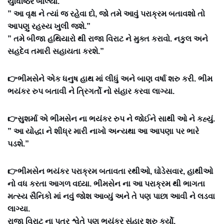
યુધિષ્ઠિર બોલ્યા.
” આ વૃક્ષ ને ત્યાં જ રહેવા દો, જો તમે આવું પરાક્રમ બતાવશો તો
આપણુ રહસ્ય ખુલી જશે.”
” તમે બીજા હથિયારો થી રાજા વિરાટ ને મુક્ત કરાવો. નકુલ અને
સહદેવ તમારી સહાયતા કરશે.”
👉ભીમસેને એક ધનુષ હાથ માં લીધું અને બાણ વર્ષા શરુ કરી‌. ભીમ
ભયંકર રુપ બતાવી ને ત્રિગર્તો નો સંહાર કરવા લાગ્યા.
👉સુશર્મા એ ભીમસેન ના ભયંકર રુપ ને જોઈને સાથી ઓ ને કહ્યું.
” આ યોદ્ધા ને શીધ્ર મારી નાખો અન્યથા આ આપણા પર ભારે
પડશે.”
👉ભીમસેન ભયંકર પરાક્રમ બતાવતા રથીઓ, ઘોડેસવાર, હાથીઓ
નો વધ કરતા આગળ વધ્યા‌. ભીમસેન ના આ પરાક્રમ થી ભાગતા
મત્સ્ય સૈનિકો માં નવું જોશ આવ્યું અને તે પણ પાછા આવી ને લડવા
લાગ્યા.
રાજા વિરાટ ના પુત્ર શ્વેતે પણ ભયંકર સંહાર શરુ કર્યો.