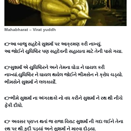
Mahabharat – Virat yuddh
👉આ બાજુ સહદેવે સુશર્મા પર આક્રમણ કરી નાખ્યું.
આ જોઈને યુધિષ્ઠિર પણ સહદેવની સહાયતા માટે તેની પાસે ગયા.
👉સુશર્મા એ યુધિષ્ઠિરને અને તેમના ઘોડા ને ઘાયલ કરી
નાખ્યાં.યુધિષ્ઠિર ને ઘાયલ થયેલ જોઈને ભીમસેન ને ક્રોધ ચડ્યો.
ભીમસેને સુશર્મા ને લલકાર્યો.
👉ભીમે સુશર્મા ના અંગરક્ષકો નો વધ કરીને સુશર્મા ને રથ થી નીચે
ફેંકી દીધો.
👉 અવસર પ્રાપ્ત થતાં જ રાજા વિરાટ સુશર્મા ની ગદા લઈને તેના
રથ પર થી કુદી પડ્યાં અને સુશર્મા ને મારવા દોડ્યા.