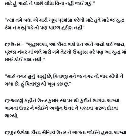
માટે હું ગાયો ને પાછી લીધા વિના નહીં જઈ શકું.”
“ત્યાં તમે બધા એ મારી ખૂબ પ્રશંસા કરેલી માટે હવે મારે જ યુદ્ધ
કેમ ન કરવું પડે તો પણ પાછળ હટીશ નહીં”
👉ઉત્તર – “બૃહન્નલ્લા, આ કૌરવ ભલે ધન અને ગાયો લઈ જાય,
પ્રજા નગર માં ભલે મારો ગમે તેટલો ઉપહાસ કરે પણ આ યુદ્ધ માં
મારું કોઈ કામ નથી.”
“મારું નગર સુનું પડ્યું છે, પિતાજી મને જ નગર નો ભાર સોંપી ને
ગયા છે. હું પિતાજી થી ખૂબ ડરું છું.”
👉આટલું કહીને ઉત્તર કુમાર રથ પર થી કુદીને ભાગવા લાગ્યો.
ભાગતા ઉત્તર ને જોઈને અર્જુન ઉત્તર ને પકડવા પાછળ દોડવા
લાગ્યો.
👉દુર ઉભેલા કૌરવ સૈનિકો ઉત્તર ને ભાગતા જોઈને હસવા લાગ્યા