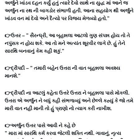
અર્જુને ખાંડવ દહન કર્યું હતું ત્યારે દેવો સાથે ના યુદ્ધ માં આને જ
અર્જુન ના રથ ની બાગડોર સંભાળી હતી. આના સહયોગ થી અર્જુને
ખાંડવ વન માં દેવો અને દૈત્યો પર વિજય મેળવ્યો હતો.”
👉ઉત્તર – ” સૈરન્ધ્રી, આ બૃહન્નલા આટલો ગુણ સંપન્ન હોય તો તે
નપુંસક ન હોય શકે. આ તો મને અત્યંત શૂરવીર લાગે છે. હું તેને
સારથિ બનવાનું કેમ કહી શકું.”
👉દ્રૌપદી – ” તમારી બહેન ઉત્તરા ની વાત બૃહન્નલા અવશ્ય
માનશે.”
👉દ્રૌપદી ના આટલું કહેતા ઉત્તરે ઉત્તરા ને બૃહન્નલા પાસે મોકલી.
ઉત્તરા એ અર્જુન ને બધું કહી સંભળાવ્યું અને છેલ્લે કહ્યું કે જો તમે
મારી વાત નહીં માની તો હું પ્રાણો નો ત્યાગ કરી નાખીશ.
👉અર્જુન ઉત્તર પાસે આવી ને કહે છે
” મારા માં સારથિ કર્મ કરવા જેટલી શક્તિ નથી. ગાવાનું, નૃત્ય