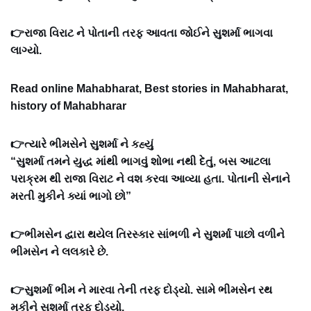
👉રાજા વિરાટ ને પોતાની તરફ આવતા જોઈને સુશર્મા ભાગવા
લાગ્યો.
Read online Mahabharat, Best stories in Mahabharat,
history of Mahabharar
👉ત્યારે ભીમસેને સુશર્મા ને કહ્યું
“સુશર્મા તમને યુદ્ધ માંથી ભાગવું શોભા નથી દેતું, બસ આટલા
પરાક્રમ થી રાજા વિરાટ ને વશ કરવા આવ્યા હતા. પોતાની સેનાને
મરતી મુકીને ક્યાં ભાગો છો”
👉ભીમસેન દ્વારા થયેલ તિરસ્કાર સાંભળી ને સુશર્મા પાછો વળીને
ભીમસેન ને લલકારે છે.
👉સુશર્મા ભીમ ને મારવા તેની તરફ દોડ્યો. સામે ભીમસેન રથ
મુકીને સુશર્મા તરફ દોડ્યો.