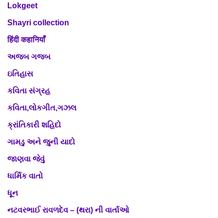
Lokgeet
Shayri collection
हिंदी कहानियाँ
અજબ ગજબ
ઇતિહાસ
કવિતા સંગ્રહ
કવિતા,લોકગીત,ગઝલ
ક્રાંતિકારી શહિદો
ગામડુ અને જુની યાદો
જાણવા જેવું
ધાર્મિક વાતો
ધૂન
નટવરભાઈ રાવળદેવ – (થરા) ની વાર્તાઓ