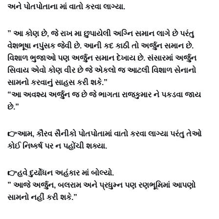
અને પોતપોતાના માં વાતો કરવા લાગ્યા.
” આ કોણ છે, જે રાખ મા છુપાયેલી અગ્નિ સમાન લાગે છે પરંતુ
વેશભૂષા નપુંસક જેવી છે. આની કદ કાઠી તો અર્જુન સમાન છે.
વિશાળ ભુજાઓ પણ અર્જુન સમાન દેખાય છે. સંસારમાં અર્જુન
સિવાય એવો કોણ વીર છે જે એકલો જ આટલી વિશાળ સેનાનો
સામનો કરવાનું સાહસ કરી શકે.”
“આ અવશ્ય અર્જુન જ છે જે ભાગતા રાજકુમાર ને પકડવા જાય
છે.”
👉આમ, કૌરવ સૈનીકો પોતપોતામાં વાતો કરવા લાગ્યા પરંતુ તેઓ
કોઈ નિષ્કર્ષ પર ન પહોંચી શક્યા.
👉હવે દુર્યોધન અહંકાર માં બોલ્યો.
” આજે અર્જુન, બલરામ અને પ્રધુમ્ન પણ રણભૂમિમાં આપણો
સામનો નહીં કરી શકે.”