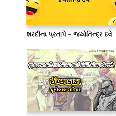
શરદીના પ્રતાપે – જ્યોતિન્દ્ર દવે