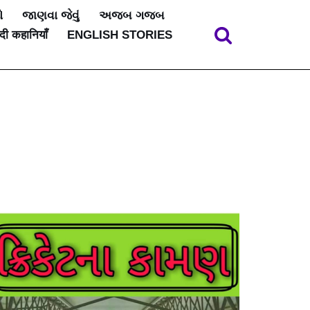
ો
જાણવા જેવું
અજબ ગજબ
ंदी कहानियाँ
ENGLISH STORIES