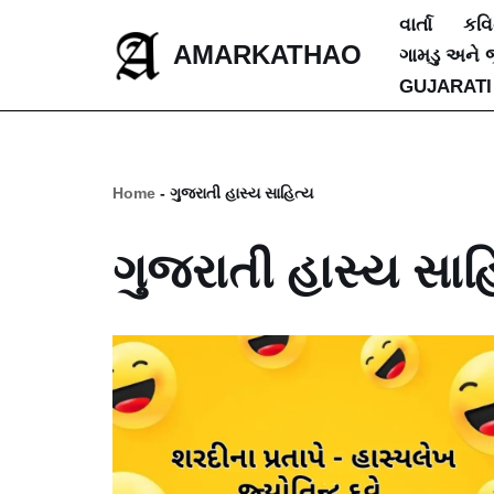
વાર્તા
કવ
AMARKATHAO
ગામડુ અને 
Skip
GUJARATI
to
content
Home
-
ગુજરાતી હાસ્ય સાહિત્ય
ગુજરાતી હાસ્ય સાહ