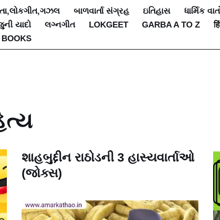
િતા,લોકગીત,ગઝલ
બાળવાર્તા સંગ્રહ
ઇતિહાસ
ધાર્મિક વાત
જુની યાદો
લગ્નગીત
LOKGEET
GARBA A TO Z
हि
 BOOKS
િત્ય
શાહબુદ્દીન રાઠોડની 3 હાસ્યવાર્તાઓ
(જોક્સ)