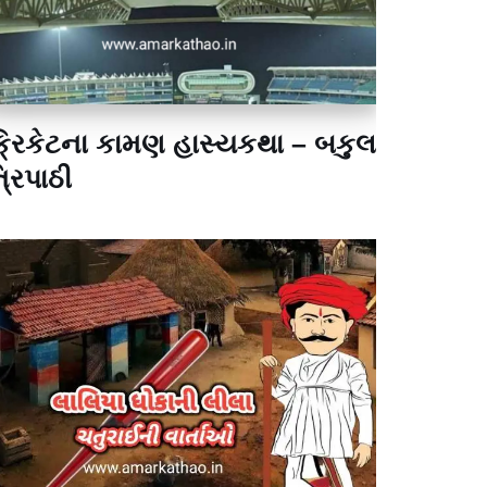
્રિકેટના કામણ હાસ્યકથા – બકુલ
્રિપાઠી