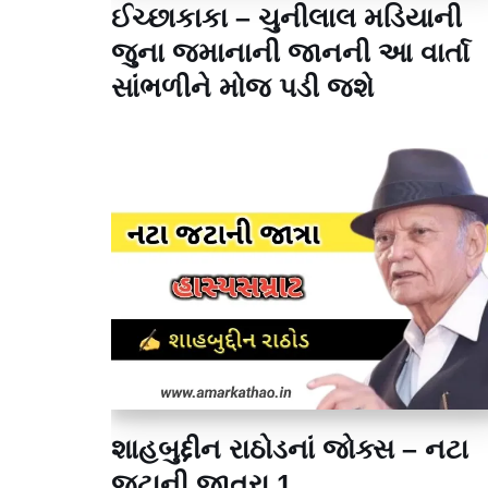
ઈચ્છાકાકા – ચુનીલાલ મડિયાની
જુના જમાનાની જાનની આ વાર્તા
સાંભળીને મોજ પડી જશે
શાહબુદ્દીન રાઠોડનાં જોક્સ – નટા
જટાની જાત્રા 1