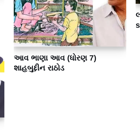
લ
s
આવ ભાણા આવ (ધોરણ 7)
શાહબુદ્દીન રાઠોડ