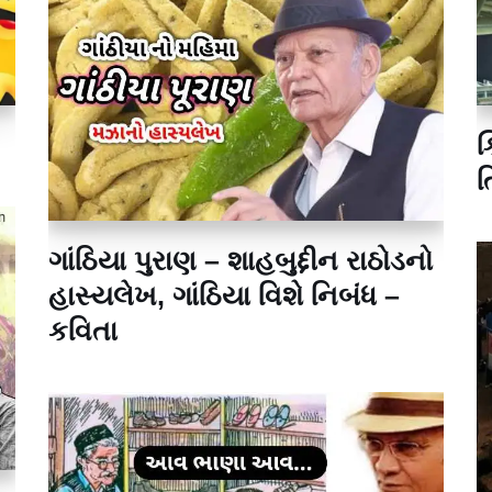
ક
ત
ગાંઠિયા પુરાણ – શાહબુદ્દીન રાઠોડનો
હાસ્યલેખ, ગાંઠિયા વિશે નિબંધ –
કવિતા