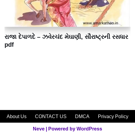
રાજા દેપાળદે – ઝવેરચંદ મેઘાણી, સૌરાષ્ટ્રની રસધાર
pdf
About Us
CONTACT US
DMCA
Privacy Policy
Neve
| Powered by
WordPress