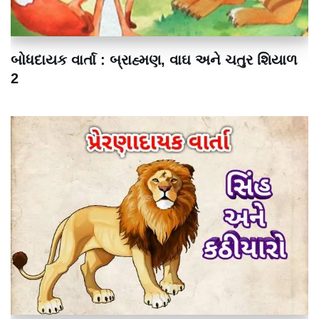
બોધદાયક વાર્તા : બ્રાહ્મણ, વાઘ અને ચતુર શિયાળ
2