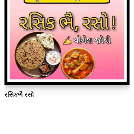
રસિકભૈ રસો