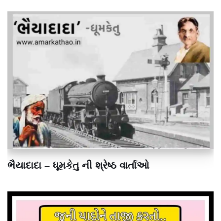
ભૈયાદાદા – ધૂમકેતુ ની શ્રેષ્ઠ વાર્તાઓ