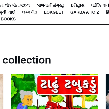
િતા,લોકગીત,ગઝલ
બાળવાર્તા સંગ્રહ
ઇતિહાસ
ધાર્મિક વાત
જુની યાદો
લગ્નગીત
LOKGEET
GARBA A TO Z
हि
 BOOKS
 collection