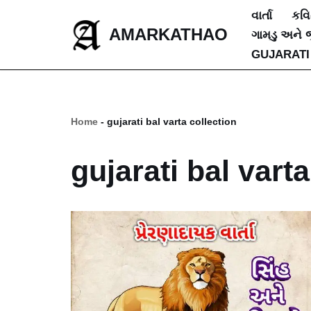
વાર્તા
કવ
AMARKATHAO
ગામડુ અને 
Skip
GUJARATI
to
content
Home
-
gujarati bal varta collection
gujarati bal varta