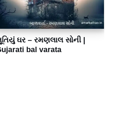
ૂતિયું ઘર – રમણલાલ સોની |
ujarati bal varata