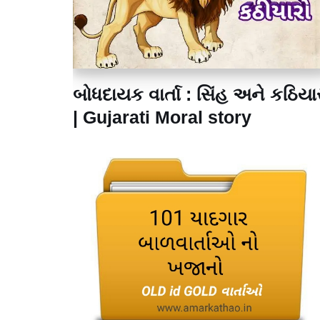
બોધદાયક વાર્તા : સિંહ અને કઠિયા
| Gujarati Moral story