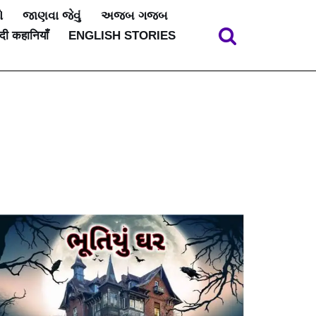
ો
જાણવા જેવું
અજબ ગજબ
ंदी कहानियाँ
ENGLISH STORIES