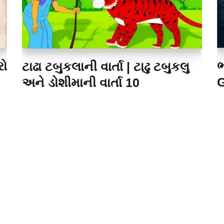
રો
ભ
ટાઢા ટબુકલાની વાર્તા | ટાઢુ ટબુકલુ
G
અને ડોશીમાની વાર્તા 10