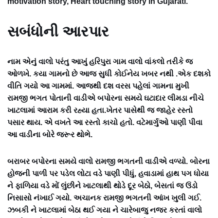
motivation story, Heart touching story in Gujarati.
સબંધોની આરપાર
નામ એનું વાલો પરંતુ આખું હરિપુરા ગામ વાલો વાંકલો તરીકે જ
ઓળખે. કયા ગામનો છે આજ સુધી કોઈનેય ખબર નથી .એક દશકો
વીતિ ગયો આ ગામમાં. આજથી દશ વરસ પહેલાં ગામના મુખી
રામજી ભગત પોતાની વાડીએ બપોરના સમયે ઘટાદાર લીમડા નીચે
ખાટલામાં આરામ કરી રહ્યા હતા.ખેતર પાસેથી જ જાહેર રસ્તો
પસાર થાય. એ વખતે આ રસ્તો કાચો હતો. વટેમાર્ગુઓ પાણી પીવા
આ વાડીના બોરે જરૂર થોભે.
બરાબર બપોરના સમયે વાલો રામજી ભગતની વાડીએ વળ્યો. બોરના
હોજની પાળી
પર પડેલ લોટા વડે પાણી પીધું, હવાડામાં હાથ પગ ધોયા
ને ફાળિયા વડે મોં લુંછીને ખાટલાથી થોડે દૂર બેઠો, બેસતાં જ ઉંડો
નિસાસો નંખાઈ ગયો. અચાનક રામજી ભગતની આંખ ખુલી ગઈ.
ઝબકી ને ખાટલામાં બેઠા થઈ ગયા ને ચારેબાજુ નજર કરતાં વાલો