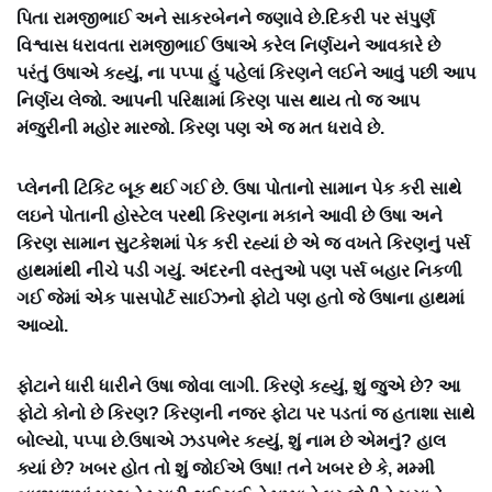
પિતા રામજીભાઈ અને સાકરબેનને જણાવે છે.દિકરી પર સંપુર્ણ
વિશ્વાસ ધરાવતા રામજીભાઈ ઉષાએ કરેલ નિર્ણયને આવકારે છે
પરંતું ઉષાએ કહ્યું, ના પપ્પા હું પહેલાં કિરણને લઈને આવું પછી આપ
નિર્ણય લેજો. આપની પરિક્ષામાં કિરણ પાસ થાય તો જ આપ
મંજુરીની મહોર મારજો. કિરણ પણ એ જ મત ધરાવે છે.
પ્લેનની ટિકિટ બૂક થઈ ગઈ છે. ઉષા પોતાનો સામાન પેક કરી સાથે
લઇને પોતાની હોસ્ટેલ પરથી કિરણના મકાને આવી છે ઉષા અને
કિરણ સામાન સુટકેશમાં પેક કરી રહ્યાં છે એ જ વખતે કિરણનું પર્સ
હાથમાંથી નીચે પડી ગયું. અંદરની વસ્તુઓ પણ પર્સ બહાર નિકળી
ગઈ જેમાં એક પાસપોર્ટ સાઈઝનો ફોટો પણ હતો જે ઉષાના હાથમાં
આવ્યો.
ફોટાને ધારી ધારીને ઉષા જોવા લાગી. કિરણે કહ્યું, શું જુએ છે? આ
ફોટો કોનો છે કિરણ? કિરણની નજર ફોટા પર પડતાં જ હતાશા સાથે
બોલ્યો, પપ્પા છે.ઉષાએ ઝડપભેર કહ્યું, શું નામ છે એમનું? હાલ
ક્યાં છે? ખબર હોત તો શું જોઈએ ઉષા! તને ખબર છે કે, મમ્મી