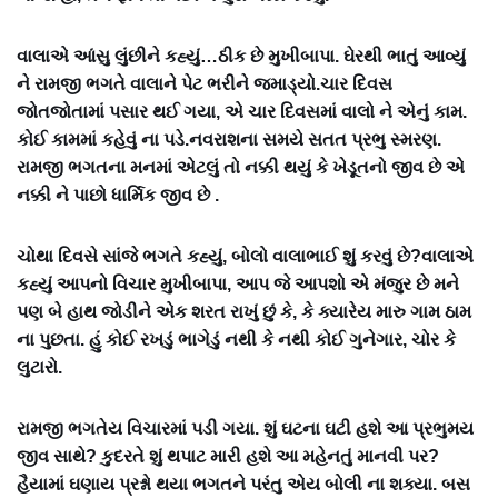
વાલાએ આંસુ લુંછીને કહ્યું…ઠીક છે મુખીબાપા. ઘેરથી ભાતું આવ્યું
ને રામજી ભગતે વાલાને પેટ ભરીને જમાડ્યો.ચાર દિવસ
જોતજોતામાં પસાર થઈ ગયા, એ ચાર દિવસમાં વાલો ને એનું કામ.
કોઈ કામમાં કહેવું ના પડે.નવરાશના સમયે સતત પ્રભુ સ્મરણ.
રામજી ભગતના મનમાં એટલું તો નક્કી થયું કે ખેડૂતનો જીવ છે એ
નક્કી ને પાછો ધાર્મિક જીવ છે .
ચોથા દિવસે સાંજે ભગતે કહ્યું, બોલો વાલાભાઈ શું કરવું છે?વાલાએ
કહ્યું આપનો વિચાર મુખીબાપા, આપ જે આપશો એ મંજુર છે મને
પણ બે હાથ જોડીને એક શરત રાખું છું કે, કે ક્યારેય મારુ ગામ ઠામ
ના પુછતા. હું કોઈ રખડું ભાગેડું નથી કે નથી કોઈ ગુનેગાર, ચોર કે
લુટારો.
રામજી ભગતેય વિચારમાં પડી ગયા. શું ઘટના ઘટી હશે આ પ્રભુમય
જીવ સાથે? કુદરતે શું થપાટ મારી હશે આ મહેનતું માનવી પર?
હૈયામાં ઘણાય પ્રશ્નો થયા ભગતને પરંતુ એય બોલી ના શક્યા. બસ