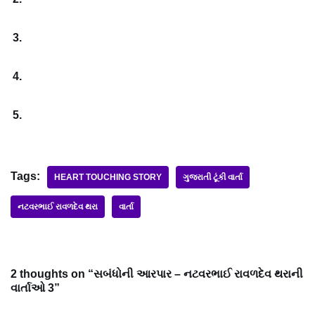
Tags:
HEART TOUCHING STORY
ગુજરાતી ટૂંકી વાર્તા
નટવરભાઈ રાવળદેવ થરા
વાર્તા
2 thoughts on “સબંધોની આરપાર – નટવરભાઈ રાવળદેવ થરાની
વાર્તાઓ 3”