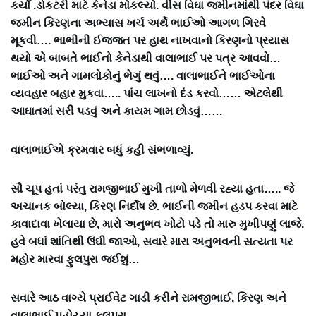
કર્યો .ડોકટરી માટે કેનેડા મોકલ્યો. વીસ વિઘા જમીનમાંથી પંદર વિઘા
જમીન કિરણના અભ્યાસ ખર્ચ અર્થે ભાઈઓ આગળ ગિરવે
મૂકવી…. ભાભીની ઈજ્જત પર હાથ નાખવાનો કિરણનો પ્રયાસ
થયો એ બાબતે ભાઈનો કેનેડાથી વાલાભાઈ પર પત્ર આવવો…
ભાઈઓ અને ગામલોકોનું ભેગું થવું…. વાલાભાઈને ભાઈઓના
વ્યવહાર બહાર મુકવા….. પાંચ લાખનો દંડ કરવો…… એટલેથી
આઘાતમાં સરી પડવું અને કાયમ ગામ છોડવું……
વાલાભાઈએ ક્રમવાર બધું કહી સંભળાવ્યું.
સૌ ચૂપ હતાં પરંતુ રામજીભાઈ મુખી તાળો મેળવી રહ્યા હતા….. જે
અચાનક બોલ્યા, કિરણ નિર્દોષ છે. ભાઈની જમીન હડપ કરવા માટે
કાવાદાવા ખેલાયા છે, મારો અનુભવ ખોટો પડે તો મારુ મુખીપણું લાજે.
હવે બધાં શાંતિથી ઉંઘી જાઓ, સવારે મારા અનુભવની સત્યતા પર
મહોર મારવા ફુલપુરા જઈશું…
સવારે આઠ વાગ્યે પ્રાઈવેટ ગાડી કરીને રામજીભાઈ, કિરણ અને
વાલાભાઈ પહોચ્યા ફુલપુરા.