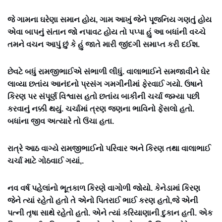
જે ગામના ઘરેણા સમાન હોય, ગામ આખું જેને પૂજનિય ગણતું હોય
એવા બાપનું સંતાન જો નપાવટ હોય તો પપ્પા હું આ બધાંની વચ્ચે
તમને વચન આપું છું કે હું જાતે મારી જીંદગી સમાપ્ત કરી દઈશ.
છેવટે બધું રામજીભાઈએ સંભાળી લીધું. વાલાભાઈને સમજાવીને ઘેર
લાવ્યા છતાંય આનંદનો પ્રસંગ ગમગીનીમાં ફેરવાઈ ગયો. ઉષાને
કિરણ પર સંપૂર્ણ વિશ્વાસ હતો છતાંય બાકીની ચર્ચા જમ્યા પછી
કરવાનું નક્કી થયું. ચર્ચામાં ત્રણ જણના ભાવિનો ફેંસલો હતો.
બધાંના જીવ અત્યારે તો ઉંચા હતા.
રાત્રે આઠ વાગ્યે રામજીભાઈનો પરિવાર અને કિરણ તથા વાલાભાઈ
ચર્ચા માટે ગોઠવાઈ ગયાં,.
નવ વર્ષ પહેલાંનો ભૂતકાળ કિરણે વાગોળી જોયો. કેનેડામાં કિરણ
જેને ત્યાં રહેતો હતો તે એનો પિતરાઈ ભાઈ કરણ હતો,જે એની
પત્ની તૃષા સાથે રહેતો હતો. એને ત્યાં કરિયાણાની દુકાન હતી. એક