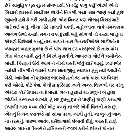
છે? સામુહિક પ્રત્યુતર સંભળાયો, ‘તે મોંઢુ કાળુ કર્યું એટલે એતો
બિચારો શરમનો માર્યો ઘર છોડીને નિકળી ગયો, રામ જાણે ક્યાં હશે!
જીવતો હશે કે મરી ગયો હશે!’ એક મિનટ પણ થોભવું કિરણ માટે
ભારે થઈ ગયું. નીચા મોઢે ચાલતી પકડી. મહોલ્લાના નાકે મગનકાકા
આગળ ઉભો રહ્યો. મગનકાકા દુરથી બધું સાંભળી તો રહ્યા જ હતા
એમણે વિશેષમાં કહ્યું,તારા બાપને તારા પિતરાઈઓએ ભાઈઓના
વ્યવહાર બહાર મુક્યા છે ને પાંચ લાખ દંડ વસ્યુલ્યો છે તારુ પાંચ
વિઘા ખેતર બાકી હતું તે ગિરવે મુકાવીને.આબરુય ખોઈને જમીનેય
ખોયી. કિરણને ઉંચે આભ ને નીચે ધરતી જેવું થઈ પડ્યું. ઝડપભેર
ત્યાંથી નીકળીને ગામને પાદર માતાજીનું સ્થાપન હતું ત્યાં આવીને
બેઠો. આંખોમાં તો શ્રાવણ ભાદરવો હતો જ. બધાં પાસાં પર વિચાર
કરી જોયો. કોર્ટે કેશ, પોલીસ ફરિયાદ અને અન્ય વિકલ્પો પર પરંતુ
એમાંય કંઈ ઉપાય ના દેખાયો. ભગ્ન હ્રદયે માતાજીને બે હાથ
જોડીને કરગરવા લાગ્યો, હે મા! દુધનું દુધ ને પાણીનું પાણી કરાવજે
દયાળી! મારા પપ્પા કોઈ ખોટું પગલું ના ભરે એવી વિનંતી કરુ છું,
એમનું મિલન કરાવજે મા! સાંજ પડવા આવી હતી. ના ભુખનું ભાન
ના તરસનું. પાછળ આવેલ ધર્મશાળામાં લંબાવી દીધું. આરતી ટાણે
આવેલ ગામના મિત્રોને હકિકતની જાણ કરીને દરેકને પોતાનું