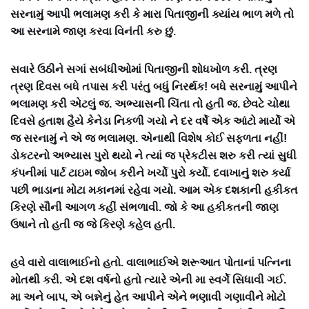
સરનામું આપી ભલામણ કરી કે મારા પિતાજીની ક્યાંય ભાળ મળે તો
આ સરનામે જાણ કરવા વિનંતી કરુ છું.
સવારે ઉઠીને સગાં સબંધીઓમાં પિતાજીની શોધખોળ કરી. ત્રણ
ત્રણ દિવસ બધે તપાસ કરી પરંતુ બધું નિરર્થક! બધે સરનામું આપીને
ભલામણ કરી એટલું જ. અભ્યાસની ચિંતા તો હતી જ. છેવટે ચોથા
દિવસે હતાશ હૈયે કેનેડા નિકળી ગયો ને દર વર્ષે એક આંટો માર્યો એ
જ સરનામું ને એ જ ભલામણ. એનાથી વિશેષ કોઈ સફળતા નહીં!
ડોકટરનો અભ્યાસ પુરો થયો ને ત્યાં જ પ્રેકટીસ શરુ કરી ત્યાં સુધી
કંપનીમાં પાર્ટ ટાઇમ જોબ કરીને ખર્ચો પુરો કર્યો. દવાખાનું શરુ કર્યા
પછી ભાડાના મોટા મકાનમાં રહેવા ગયો. આમ એક દશકાની હકીકત
કિરણે સૌની આગળ કહીં સંભળાવી. જો કે આ હકીકતની જાણ
ઉષાને તો હતી જ જે કિરણે કહેલ હતી.
હવે વારો વાલાભાઈનો હતો. વાલાભાઈએ શરૂઆત પોતાનાં પત્નિના
મોતથી કરી. એ દશ વર્ષનો હતો ત્યારે એની મા સ્વર્ગે સિધાવી ગઈ.
મા અને બાપ, એ બન્નેનું હેત આપીને એને ભણાવી ગણાવીને મોટો