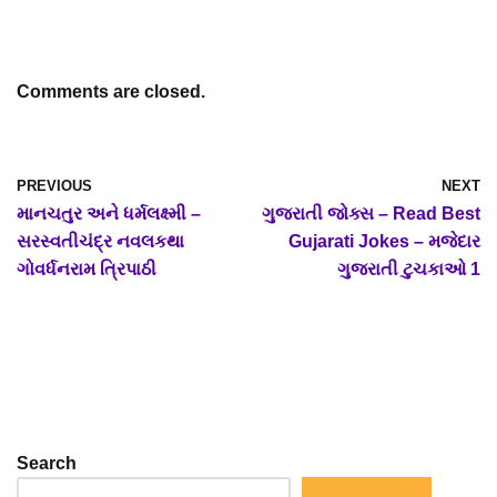
Comments are closed.
PREVIOUS
NEXT
માનચતુર અને ધર્મલક્ષ્મી –
ગુજરાતી જોક્સ – Read Best
સરસ્વતીચંદ્ર નવલકથા
Gujarati Jokes – મજેદાર
ગોવર્ધનરામ ત્રિપાઠી
ગુજરાતી ટુચકાઓ 1
Search