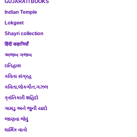
GUJARATI BOOKS
Indian Temple
Lokgeet
Shayri collection
हिंदी कहानियाँ
અજબ ગજબ
ઇતિહાસ
કવિતા સંગ્રહ
કવિતા,લોકગીત,ગઝલ
ક્રાંતિકારી શહિદો
ગામડુ અને જુની યાદો
જાણવા જેવું
ધાર્મિક વાતો