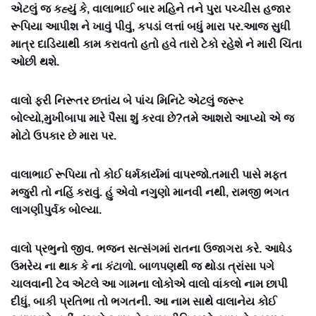
એટલું જ કહ્યું કે, વાલાભાઈ બાર મહિને તને પુરા પચ્ચીસ હજાર
રૂપિયા આપીશ ને ખાવું પીવું, કપડાં લત્તાં બધું મારા પર.આજ સુધી
માત્ર દાડિયાથી કામ કરાવતો હતો હવે તારો ટેકો રહેશે ને મારી ચિંતા
ઓછી થશે.
વાલો ફરી નિરૂતર છતાંય બે પાંચ મિનિટે એટલું જરૂર
બોલ્યો,મુખીબાપા મારે પૈસા શું કરવા છે?તમે આશરો આપ્યો એ જ
મોટો ઉપકાર છે મારા પર.
વાલાભાઈ રૂપિયા તો કોઈ ધર્મકાર્યમાં વાપરજો.તમારી પાસે મફત
મજુરી તો નહિં કરાવું. હું એવો નગુણો માનવી નથી, રામજી ભગત
લાગણીપુર્વક બોલ્યા.
વાલો પ્રભુનો જીવ. ભજન સત્સંગમાં રાતના ઉજાગરા કરે. આધેડ
ઉમરેય ના થાક કે ના કંટાળો. બાળપણથી જ થોડા ત્રાંસા પગે
ચાલવાની ટેવ એટલે આ ગામના લોકોએ વાલો વાંકલો નામ છાપી
દીધું, બાકી પ્રતિભા તો ભગતની. આ નામ સાથે વાલાનેય કોઈ