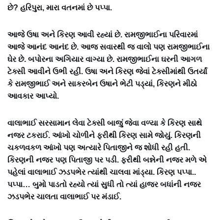
છે? હરિપુરા, મારા વતનમાં છે પપ્પા.
આજે ઉષા અને કિરણ આવી રહ્યાં છે. રામજીભાઈના પરિવારમાં
આજે આનંદ આનંદ છે. આજ સવારથી જ વાલો પણ રામજીભાઈના
ઘેર છે. બપોરના અગિયાર વાગ્યા છે. રામજીભાઈના ઘરની આગળ
ટેક્સી આવીને ઉભી રહીં. ઉષા અને કિરણ જેવાં ટેક્સીમાંથી ઉતર્યાં
કે રામજીભાઈ અને સાકરબેન ઉષાને ભેટી પડ્યાં, કિરણને મીઠો
આવકાર આપ્યો.
વાલાભાઈ સરસામાન લેવા ટેક્સી બાજું જેવા વળ્યા કે કિરણ સાથે
નજર ટકરાઈ. આંખો ચોળીને ફરીથી કિરણ સામે જોયું. કિરણની
ચકળવકળ આંખો પણ અત્યારે પિતાજીને જ શોધી રહી હતી.
કિરણની નજર પણ પિતાજી પર પડી. ફરીથી બન્નેની નજર મળે એ
પહેલાં વાલાભાઈ ઝડપભેર ત્યાંથી ચાલવા માંડ્યા. કિરણ પપ્પા..
પપ્પા… બુમો પાડતો રહ્યો ત્યાં સુધી તો ત્યાં હાજર બધાંની નજર
ઝડપભેર ચાલતા વાલાભાઈ પર મંડાઈ.