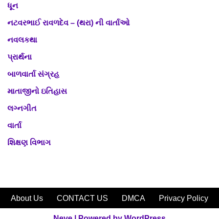
ધૂન
નટવરભાઈ રાવળદેવ – (થરા) ની વાર્તાઓ
નવલકથા
પ્રાર્થના
બાળવાર્તા સંગ્રહ
માતાજીનો ઇતિહાસ
લગ્નગીત
વાર્તા
શિક્ષણ વિભાગ
About Us
CONTACT US
DMCA
Privacy Policy
Neve
| Powered by
WordPress