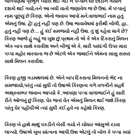
બાળપણમાં પ્રભુને પ્યારી થઈ ગઈ ને પપ્પાને ઘર છોડીને ગયાને
દશકો થઈ ગયો,તને આ બધી વાતો જણાવેલ જ છે ઉષા. મેં પપ્પાનું
નામ પૂછ્યું છે કિરણ. એનો જવાબ આપો મને.વાલાભાઈ નામ હતું
એમનું ઉષા. હેં! હતું નહીં પણ છે. ઉષા ભાવાવેષમાં ફરીથી બોલી, હા..
હતું નહીં પણ છે… હું કંઈ સમજ્યો નહીં ઉષા. તું શું કહેવા માગે છે?
કિરણ આજે હું બહું જ ખુશ છું.પ્રથમ તો એ કે એક દિકરાનું મિલન
એક બાપ સાથે કરાવીશ અને બીજું એ કે, મારી પસંદગી ઉપર મારા
પપ્પા મહોર મારવાના જ છે એટલે એક જમાઈને એમના સાસુ સસરા
સાથે મિલન કરાવીશ.
કિરણ હજી ગડમથલમાં છે. એને બાપ દિકરાના મિલનનો ભેદ ના
સમજાયો,પરંતું ત્યાં સુધી તો ઉષાએ કિરણના ગળે વળગીને સહર્ષ
અશ્રુસભર જવાબ આપ્યો કે ,આપણા પપ્પા વાલાભાઈને હું સારી
રીતે ઓળખું છું કિરણ. ઘેર જતાં વેંત એમનું મિલન થઈ જશે કિરણ
પરંતુ ઘેર પહોંચીએ ત્યાં સુધી કંઈ હવે ના કહેશો કિરણ.
કિરણ બે હાથે માથું પકડીને બેસી ગયો ને ચોધાર આંસુએ રડવા
લાગ્યો. ઉષાએ ખુબ સાંત્વના આપી.ઉષા એટલું તો બોલ કે પપ્પા ક્યાં