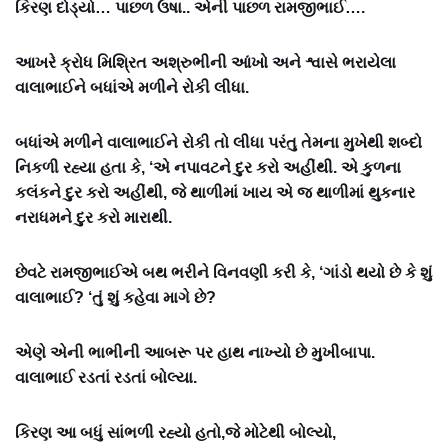
કિરણ દોડ્યો… પાછળ ઉષા.. એની પાછળ રામજીભાઈ….
આખરે ક્રોધ મિશ્રિત અશ્રુભીની આંખો અને શ્વાસે ભરાયેલા
વાલાભાઈને બધાંએ મળીને રોકી લીધા.
બધાંએ મળીને વાલાભાઈને રોકી તો લીધા પરંતુ તેમના મુખેથી શબ્દો
નિકળી રહ્યા હતા કે, ‘એ નપાવટને દુર કરો અહીંથી. એ કુળના
કલંકને દુર કરો અહીંથી, જે થાળીમાં ખાય એ જ થાળીમાં થુકનાર
નરાધમને દુર કરો મારાથી.
છેવટે રામજીભાઈએ બથ ભરીને વિનવણી કરી કે, ‘ગાંડો થયો છે કે શું
વાલાભાઈ? ‘તું શું કહેવા માગે છે?
એણે એની ભાભીની આબરૂ પર હાથ નાખ્યો છે મુખીબાપા.
વાલાભાઈ રડતાં રડતાં બોલ્યા.
કિરણ આ બધું સાંભળી રહ્યો હતો,જે મોટેથી બોલ્યો,