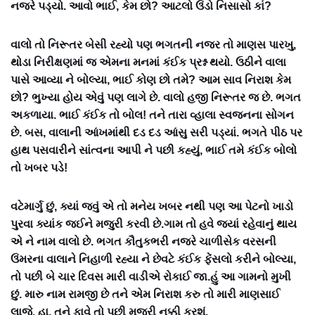
નજરે પડ્યો. આવો ભાઈ, કેમ છો? આટલો ઉંડો નિસાસો કાં?
વાલો તો નિરૂતર બેસી રહ્યો પણ ભગતની નજર તો માણસ પારખુ,
થોડા નિરીક્ષણમાં જ એમના મનમાં કંઈક પ્રશ્ન થયો. ઉઠીને વાલા
પાસે આવ્યા ને બોલ્યા, ભાઈ કોણ છો તમે? આમ સાવ નિરાશ કેમ
છો? ભુખ્યા હોય એવું પણ લાગે છે. વાલો હજી નિરૂતર જ છે. ભગત
અકળાયા. ભાઈ કંઈક તો બોલ! તને તારા વ્હાલા સ્વજનના સોગન
છે. બસ, વાલાની આંખમાંથી દડ દડ આંસુ સરી પડ્યાં. ભગતે પીઠ પર
હાથ પસવારીને સાંત્વના આપી ને પછી કહ્યું, ભાઈ તમે કંઈક બોલો
તો ખબર પડે!
વટેમાર્ગુ છું, ક્યાં જવું એ તો મનેય ખબર નથી પણ આ પેટનો ખાડો
પુરવા ક્યાંક જઈને મજુરી કરવી છે.ગામ તો હવે જ્યાં રહેવાનું થાય
એ ને નામ વાલો છે. ભગત કૌતુકભરી નજરે ચાળીસેક વરસની
ઉંમરના વાલાને નિહાળી રહ્યા ને છેવટે કંઈક ફેંસલો કરીને બોલ્યા,
તો પછી બે ચાર દિવસ મારી વાડીએ રોકાઈ જા.હું આ ગામનો મુખી
છું. મારુ નામ રામજી છે તને એમ નિરાશ કરુ તો મારી માણસાઈ
લાજે. હા, તને ફાવે તો પછી મજુરી નક્કી કરશું.