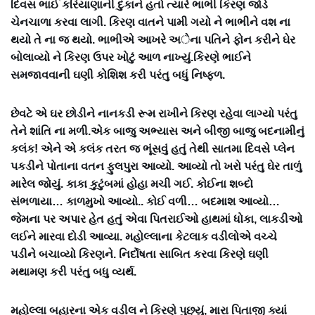
દિવસ ભાઈ કરિયાણાની દુકાને હતો ત્યારે ભાભી કિરણ જોડે
ચેનચાળા કરવા લાગી. કિરણ વાતને પામી ગયો ને ભાભીને વશ ના
થયો તે ના જ થયો. ભાભીએ આખરે અેના પતિને ફોન કરીને ઘેર
બોલાવ્યો ને કિરણ ઉપર ખોટું આળ નાખ્યું.કિરણે ભાઈને
સમજાવવાની ઘણી કોશિશ કરી પરંતુ બધું નિષ્ફળ.
છેવટે એ ઘર છોડીને નાનકડી રૂમ રાખીને કિરણ રહેવા લાગ્યો પરંતુ
તેને શાંતિ ના મળી.એક બાજુ અભ્યાસ અને બીજી બાજુ બદનામીનું
કલંક! એને એ કલંક તરત જ ભૂંસવું હતું તેથી સાતમા દિવસે પ્લેન
પકડીને પોતાના વતન ફુલપુરા આવ્યો. આવ્યો તો ખરો પરંતુ ઘેર તાળું
મારેલ જોયું. કાકા કુટુંબમાં હોહા મચી ગઈ. કોઈના શબ્દો
સંભળાયા… કાળમુખો આવ્યો.. કોઈ વળી… બદમાશ આવ્યો…
જેમના પર અપાર હેત હતું એવા પિતરાઈઓ હાથમાં ધોકા, લાકડીઓ
લઈને મારવા દોડી આવ્યા. મહોલ્લાના કેટલાક વડીલોએ વચ્ચે
પડીને બચાવ્યો કિરણને. નિર્દોષતા સાબિત કરવા કિરણે ઘણી
મથામણ કરી પરંતુ બધુ વ્યર્થ.
મહોલ્લા બહારના એક વડીલ ને કિરણે પુછ્યું, મારા પિતાજી ક્યાં