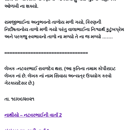
ઓળખી ના શક્યો.
રામજીભાઈના અનુભવનો તાળોય મળી ગયો, કિરણની
નિર્દોષતાનોય તાળો મળી ગયો પરંતુ વાલાભાઈના નિશ્વાર્થ કુટુંબપ્રેમ
અને પરગજુ સ્વભાવનો તાળો ના મળ્યો તે ના જ મળ્યો …….
================================
લેખક -નટવરભાઈ રાવળદેવ થરા. (આ કૃતિના તમામ કોપીરાઇટ
લેખક નાં છે. લેખક નાં નામ સિવાય અન્યત્ર ઉપયોગ કરવો
ગેરકાયદેસર છે.)
તા. ૧૯/૦૯/૨૦૨૧
નાથીયો – નટવરભાઈની વાર્તા 2