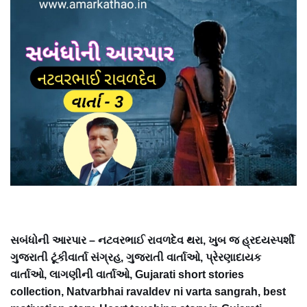
સબંધોની આરપાર – નટવરભાઈ રાવળદેવ થરા, ખુબ જ હ્રદયસ્પર્શી
ગુજરાતી ટૂંકીવાર્તા સંગ્રહ, ગુજરાતી વાર્તાઓ, પ્રેરણાદાયક
વાર્તાઓ, લાગણીની વાર્તાઓ, Gujarati short stories
collection, Natvarbhai ravaldev ni varta sangrah, best