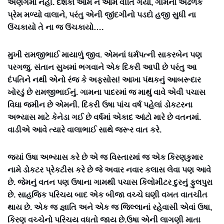
અણગમો નહીં. દશકો આમ ને આમ વીતિ ગયો, ગામનો અઢળક
પ્રેમ મળ્યો વાલાને, પરંતુ એની જીંદગીનો પડદો હજી સુધી ના
ઉંચકાયો તે ના જ ઉંચકાયો….
મુખી રામજીભાઈ માયાળું જીવ. એમનાં ધર્મપત્ની સાકરબેન પણ
પરગજુ. સંતાન સુખમાં ભગવાને એક દિકરી આપી છે પરંતુ આ
દંપતિને નથી એનો રંજ કે અફસોસ! આખા પંથકનું આબરૂદાર
ખોરડું છે રામજીભાઈનું. ગામના પાદરમાં જ માથું વાવે એવી પચાસ
વિઘા જમીન છે એમની. દિકરી ઉષા પાંચ વર્ષ પહેલાં ડોકટરના
અભ્યાસ માટે કેનેડા ગઈ છે વર્ષમાં એકાદ આંટો મારે છે વતનમાં.
વાડીએ આવે ત્યારે વાલાભાઈ સાથે જરૂર વાત કરે.
જ્યાં ઉષા અભ્યાસ કરે છે એ જ વિસ્તારમાં જ એક કિરણકુમાર
નામે ડોકટર પ્રેકટીસ કરે છે જે અવાર નવાર કલાસ લેવા પણ આવે
છે. જેમનું વતન પણ ઉષાના ગામથી પચાસ કિલોમીટર દુરનું ફુલપુરા
છે. સાહજિક પરિચય બાદ એક બીજા વચ્ચે ઘણી વખત વાતચીત
થાય છે. એક જ જ્ઞાતિ અને એક જ જિલ્લાનાં રહેવાસી એવાં ઉષા,
કિરણ વચ્ચેનો પરિચય વધતો જાય છે.ઉષા એની લાગણી માતા