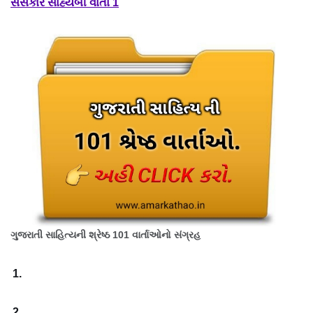
સંસંકાર સાહ્યબી વાર્તા 1
ગુજરાતી સાહિત્યની શ્રેષ્ઠ 101 વાર્તાઓનો સંગ્રહ