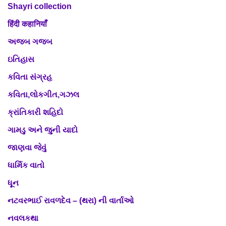
Shayri collection
हिंदी कहानियाँ
અજબ ગજબ
ઇતિહાસ
કવિતા સંગ્રહ
કવિતા,લોકગીત,ગઝલ
ક્રાંતિકારી શહિદો
ગામડુ અને જુની યાદો
જાણવા જેવું
ધાર્મિક વાતો
ધૂન
નટવરભાઈ રાવળદેવ – (થરા) ની વાર્તાઓ
નવલકથા