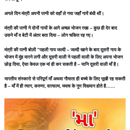
अगले दिन मंत्री अपनी पत्नी को वहाँ ले गया जहाँ गायें बंधी थीं।
मंत्री की पत्नी ने दोनों गायों के आगे अच्छा भोजन रखा – कुछ ही देर बाद
उसने माँ व बेटी में अंतर बता दिया – लोग चकित रह गए।
मंत्री की पत्नी बोली “पहली गाय जल्दी – जल्दी खाने के बाद दूसरी गाय के
भोजन में मुंह मारने लगी और दूसरी वाली ने पहली वाली के लिए अपना भोजन
छोड़ दिया, ऐसा केवल एक मां ही कर सकती है – यानि दूसरी वाली माँ है।
भारतीय संस्कारो से परिपूर्ण माँ अथवा गौमाता ही बच्चे के लिए भूखी रह सकती
है – माँ में ही त्याग, करुणा, वात्सल्य, ममत्व के गुण विद्यमान होते है……