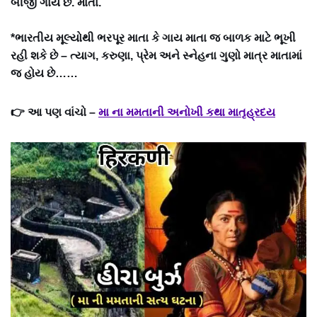
બીજી ગાય છે. માતા.
*ભારતીય મૂલ્યોથી ભરપૂર માતા કે ગાય માતા જ બાળક માટે ભૂખી
રહી શકે છે – ત્યાગ, કરુણા, પ્રેમ અને સ્નેહના ગુણો માત્ર માતામાં
જ હોય ​​છે……
👉 આ પણ વાંચો –
મા ના મમતાની અનોખી કથા માતૃહ્રદય