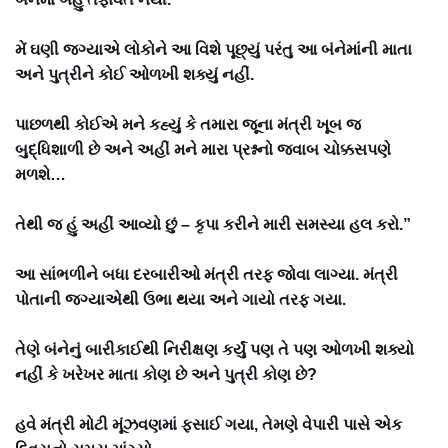
મેં ઘણી જગ્યાએ લોકોને આ વિશે પૂછ્યું પરંતુ આ બંનેમાંની માતા
અને પુત્રીને કોઈ ઓળખી શક્યું નહીં.
પાછળથી કોઈએ મને કહ્યું કે તમારા જૂના મંત્રી ખૂબ જ
બુદ્ધિશાળી છે અને અહીં મને મારા પ્રશ્નનો જવાબ ચોક્કસપણે
મળશે…
તેથી જ હું અહીં આવ્યો છું – કૃપા કરીને મારી સમસ્યા હલ કરો.”
આ સાંભળીને બધા દરબારીઓ મંત્રી તરફ જોવા લાગ્યા. મંત્રી
પોતાની જગ્યાએથી ઉભા થયા અને ગાયો તરફ ગયા.
તેણે બંનેનું બારીકાઈથી નિરીક્ષણ કર્યું પણ તે પણ ઓળખી શક્યો
નહીં કે ખરેખર માતા કોણ છે અને પુત્રી કોણ છે?
હવે મંત્રી મોટી મૂંઝવણમાં ફસાઈ ગયા, તેમણે વેપારી પાસે એક