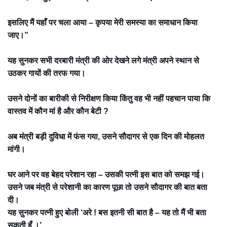
इसलिए मैं यहाँ पर चला आया – कृपया मेरी समस्या का समाधान किया
जाए।”
यह सुनकर सभी दरबारी मंत्री की ओर देखने लगे मंत्री अपने स्थान से
उठकर गायों की तरफ गया।
उसने दोनों का बारीकी से निरीक्षण किया किंतु वह भी नहीं पहचान पाया कि
वास्तव में कौन मां है और कौन बेटी ?
अब मंत्री बड़ी दुविधा में फंस गया, उसने सौदागर से एक दिन की मोहलत
मांगी।
घर आने पर वह बेहद परेशान रहा – उसकी पत्नी इस बात को समझ गई।
उसने जब मंत्री से परेशानी का कारण पूछा तो उसने सौदागर की बात बता
दी।
यह सुनकर पत्नी हुए बोली ‘अरे ! बस इतनी सी बात है – यह तो मैं भी बता
सकती हूँ ।’