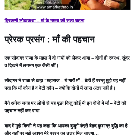
हिरकणी लोककथा – मां के ममता की सत्य घटना
प्रेरक प्रसंग : माँ की पहचान
एक सौदागर राजा के महल में दो गायों को लेकर आया – दोनों ही स्वस्थ, सुंदर
व दिखने में लगभग एक जैसी थीं।
सौदागर ने राजा से कहा “महाराज – ये गायें माँ – बेटी हैं परन्तु मुझे यह नहीं
पता कि माँ कौन है व बेटी कौन – क्योंकि दोनों में खास अंतर नहीं है।
मैंने अनेक जगह पर लोगों से यह पूछा किंतु कोई भी इन दोनों में माँ – बेटी की
पहचान नहीं कर पाया
बाद में मुझे किसी ने यह कहा कि आपका बुजुर्ग मंत्री बेहद कुशाग्र बुद्धि का है
और यहाँ पर मुझे अवश्य मेरे प्रश्न का उत्तर मिल जाएगा…