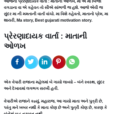
આજની પ્રેરણાદાયક વાર્તા : માતાની ઓળખ, મા એ મા બિજા
વગડાના વા એ કહેવત તો સૌએ સાંભળી જ હશે. આજે એવી જ
સુંદર મા ની મમતાની વાર્તા વાંચો. મા વિશે કહેવતો, માતાનો પ્રેમ, મા
શાયરી, Ma story, Best gujarati motivation story.
પ્રેરણાદાયક વાર્તા : માતાની
ઓળખ
એક વેપારી રાજાના મહેલમાં બે ગાયો લાવ્યો – બંને સ્વસ્થ, સુંદર
અને દેખાવમાં લગભગ સરખી હતી.
વેપારીએ રાજાને કહ્યું, મહારાજ, આ ગાયો માતા અને પુત્રી છે,
પરંતુ મને ખબર નથી કે માતા કોણ છે અને પુત્રી કોણ છે, કારણ કે
બંનેમાં બહુ તફાવત નથી.