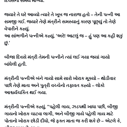
દિવસનો સમય માંગ્યો.
જ્યારે તે ઘરે આવ્યો ત્યારે તે ખૂબ જ નારાજ હતો – તેની પત્ની આ
સમજી ગઈ. જ્યારે તેણે મંત્રીને સમસ્યાનું કારણ પૂછ્યું તો તેણે
વેપારીને કહ્યું.
આ સાંભળીને પત્નીએ કહ્યું, ‘અરે! આટલું જ – હું પણ આ કહી શકું
છું.’
બીજા દિવસે મંત્રી તેમની પત્નીને ત્યાં લઈ ગયા જ્યાં ગાયો
બાંધેલી હતી.
મંત્રીની પત્નીએ બંને ગાયો સામે સારો ખોરાક મૂક્યો – થોડીવાર
પછી તેણે માતા અને પુત્રી વચ્ચેનો તફાવત કહ્યો – લોકો
આશ્ચર્યચકિત થઈ ગયા.
મંત્રીની પત્નીએ કહ્યું, “પહેલી ગાય, ઝડપથી ખાધા પછી, બીજી
ગાયનો ખોરાક ચાટવા લાગી, અને બીજી ગાયે પહેલી ગાય માટે
પોતાનો ખોરાક છોડી દીધો, જે ફક્ત માતા જ કરી શકે છે – એટલે કે,