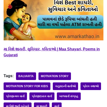
મા વિશે શાયરી, સુવિચાર, કવિતાઓ | Maa Shayari, Poems in
Gujarati
Tags:
BALVARTA
MOTIVATION STORY
MOTIVATION STORY FOR KIDS
ચતુરાઇની વાર્તાઓ
પ્રેરક કથાઓ
પ્રેરણાત્મક વાર્તા
પ્રેરણાદાયક વાર્તા
બાળવાર્તા સંગ્રહ
મા વિશે જુની કહેવતો
મા શાયરી
વાર્તા