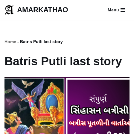
AMARKATHAO
Menu
Skip
to
content
Home
-
Batris Putli last story
Batris Putli last story