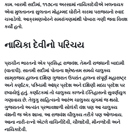
કામ. બારમી સદીમાં, ૧૧૭૮ના અરસામાં નાયિકાદેવીએ ખલનાયક
એવા મુલતાનના સુલતાન મોહમ્મદ ઘોરીને કારમા પરાજયનો સ્વાદ
ચખાડેલો. આક્રમણખોરને સમરાંગણમાંથી પોબારા ગણી જવા વિવશ
કર્યો હતો.
નાયિકા દેવીનો પરિચય
પ્રાચીન ભારતનો એક પ્રસિદ્ધ રાજવંશ. તેમની રાજધાની બાદામી
(વાતાપી). સાતમી સદીમાં પોતાના શ્રેષ્ઠત્તમ સમયે ચાલુક્ય
સામ્રાજ્ય હાલના દક્ષિણ ગુજરાત ઉપરાંત હાલના સંપૂર્ણ મહારાષ્ટ્ર
અને કર્ણાટક, પશ્ર્ચિમી આંધ્ર પ્રદેશ અને દક્ષિણી મધ્ય પ્રદેશ પર
છવાયેલું હતું. કર્ણાટકમાં તો ચાલુક્ય કાળનો ઈતિહાસનો સુવર્ણયુગ
ગણાવાય છે. તેલુગુ સાહિત્યનો આરંભ ચાલુક્ય યુગમાં જ થયો.
ગુજરાતનો અત્યંત પ્રભાવશાળી સોલંકી વંશ પણ આ ચાલુક્ય
વંશની જ એક શાખા. આ રાજવંશ ચૌલુક્ય તરીકે પણ ઓળખાય.
આના નારી-રત્નો એટલે વાચિનીદેવી, ચૌલાદેવી, મીનળદેવી અને
નાયિકાદેવી.