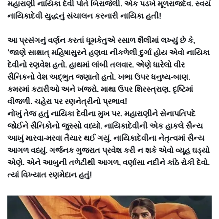
મહારાણી નાયિકા દેવી પોતે બિરાજેલી. એક પડખે મૂળરાજદેવ. સ્વયં
નાયિકાદેવી યુદ્ધનું સંચાલન કરનારી નાયિકા હતી!
આ પ્રસંગનું વર્ણન કરતાં ધૂમકેતુએ રસાળ શૈલીમાં લખ્યું છે કે,
‘જાણે સાક્ષાત્ મહિષાસુરને હણવા નીકળેલી દુર્ગા હોય એવો નાયિકા
દેવીનો રણવેશ હતો. હાથમાં લાંબી તલવાર. એણે ધારેલો વીર
સૈનિકનો વેશ અદ્ભુત જણાતો હતો. ખભા ઉપર ધનુષ્ય-બાણ.
કમરમાં કટારીઓ અને ખંજરો. માથા ઉપર શિરસ્ત્રાણ. દૃષ્ટિમાં
વીજળી. ચહેરા પર રણનેત્રીનો પ્રભાવ!
નોખું તેજ હતું નાયિકા દેવીના મુખ પર. મહારાણીને સેનાપતિપદે
જોઈને સૈનિકોનો જુસ્સો વધ્યો. નાયિકાદેવીની એક હાકલે સૈન્ય
આખું મારવા-મરવા તૈયાર થઈ ગયું. નાયિકાદેવીના નેતૃત્વમાં સૈન્ય
આગળ વધ્યું. ગર્જનક ગુજરાત પ્રવેશ કરી ન શકે એવો વ્યૂહ ઘડ્યો
એણે. એને આબુની તળેટીથી આગળ, વર્ણાસા નદીને કાંઠે રોકી દેવો.
ત્યાં વિખ્યાત રણમેદાન હતું!