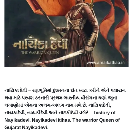
નાયિકા દેવી – રણભૂમિમાં દુશ્મનના દાંત ખાટા કરીને એને પલાયન
થવા માટે પરવશ કરનારી પ્રથમ ભારતીય વીરાંગના ઘણાં જૂના
લખાણોમાં એમના અલગ-અલગ નામ મળે છે. નાયિકાદેવી,
નાયકાદેવી, નાયકીદેવી અને નાઇકીદેવી વગેરે… history of
Nayikadevi, Nayikadevi itihas. The warrior Queen of
Gujarat Nayikadevi.