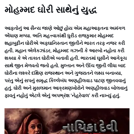
મોહમ્મદ ઘોરી સાથેનું યુદ્ધ
આફ્તોનું આ સૈન્ય જાણે ઓછું હોય એમ મહાઆફ્તના અમંગળ
એંધાણ મળ્યા. અતિ મહત્ત્વાકાંક્ષી ધુરીડ રાજકુમાર મોહમ્મદ
શહાબુદ્દીન ઘોરીએ અફઘાનિસ્તાન જીતીને ભારત તરફ નજર કરી
હતી. મહાન એલેકઝાંડર, મોહમ્મદ ગઝની કે આરબો નહોતા કરી
શક્યા કે એ તાકાત ઘોરીએ બતાવી હતી. ભારતમાં ઘૂસીને આગેકૂચ
સાથે જીત મેળવતો જતો હતો. મુલ્તાન અને ઊંચ જીતી લીધા બાદ
ઘોરીના લશ્કરે દક્ષિણ રાજસ્થાન અને ગુજરાતને લક્ષ્ય બનાવ્યા,
પરંતુ એનું સપનું સમૃદ્ધ કિલ્લેબંધ અણહીલવાડ પાટણ જીતવવાનું
હતું. ઘોરી અને મુસલમાન આક્રમણખોરોને અણહીલવાડ બોલવાનું
ફાવતું નહોતું એટલે એનું અપભ્રંશ ‘નેહરેવાલ’ કરી નાખ્યું હતું.