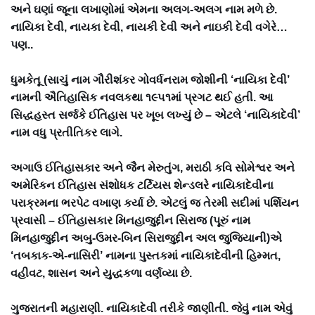
અને ઘણાં જૂના લખાણોમાં એમના અલગ-અલગ નામ મળે છે.
નાયિકા દેવી, નાયકા દેવી, નાયકી દેવી અને નાઇકી દેવી વગેરે…
પણ..
ધુમકેતૂ (સાચું નામ ગૌરીશંકર ગોવર્ધનરામ જોશીની ‘નાયિકા દેવી’
નામની ઐતિહાસિક નવલકથા ૧૯૫૧માં પ્રગટ થઈ હતી. આ
સિદ્ધહસ્ત સર્જકે ઈતિહાસ પર ખૂબ લખ્યું છે – એટલે ‘નાયિકાદેવી’
નામ વધુ પ્રતીતિકર લાગે.
અગાઉ ઈતિહાસકાર અને જૈન મેરુતુંગ, મરાઠી કવિ સોમેશ્વર અને
અમેરિકન ઈતિહાસ સંશોધક ટર્ટિયસ શેન્ડલરે નાયિકાદેવીના
પરાક્રમના ભરપેટ વખાણ કર્યા છે. એટલું જ તેરમી સદીમાં પર્શિયન
પ્રવાસી – ઈતિહાસકાર મિનહાજુદ્દીન સિરાજ (પૂરું નામ
મિનહાજુદ્દીન અબુ-ઉમર-બિન સિરાજુદ્દીન અલ જુજિયાની)એ
‘તબકાક-એ-નાસિરી’ નામના પુસ્તકમાં નાયિકાદેવીની હિમ્મત,
વહીવટ, શાસન અને યુદ્ધકળા વર્ણવ્યા છે.
ગુજરાતની મહારાણી. નાયિકાદેવી તરીકે જાણીતી. જેવું નામ એવું