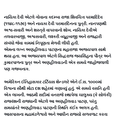
નાયિકા દેવી એટલે ગોવાના કદમ્બા રાજા શિવચિત્ત પરમાદિદેવ
(૧૧૪૮-૧૧૭૯) અને નાયકા દેવી પરમારદિનના પુત્રી. નાનપણથી
અશ્વ-સવારી અને શસ્ત્રો વાપરવાનો શોખ. નાયિકા દેવીએ
તલવારબાજી, અશ્વસવારી, લશ્કરી વ્યૂહબાજી અને રાજદ્વારી
સંબંધો જેવા કામમાં નિપૂણતા મેળવી લીધી હતી.
એમના લગ્ન અણહીલવાડ પાટણના મહારાજા અજયપાલ સાથે
થયા હતા. આ અજયપાલ એટલે સિદ્ધરાજ જયસિંહના પૌત્ર અને
કુમારપાળના પુત્ર અને અણહીલવાડની એક સમયે જાહોજલાલી
પણ ગજબનાક.
અમેરિકન ઈતિહાસકાર ટર્ટિયસ શેન્ડલરે એને ઈ.સ. ૧૦૦૦માં
વિશ્વના સૌથી મોટા દશ શહેરમાં ગણાવ્યું હતું. એ સમયે વસતિ હતી
એક લાખની. આઠમી સદીમાં વનરાજે સ્થાપેલા ચાલુક્ય (કે સોલંકી)
રાજવંશની રાજધાની એટલે આ અણહીલવાડ પાટણ, પરંતુ
સમયાંતરે અણહીલવાડ પાટણની સ્થિતિ કંઈક અલગ હતી.
આસપાસના મહામંડળેશ્વરો અને આધીન રાજ્યો સળવળાટ કરતા