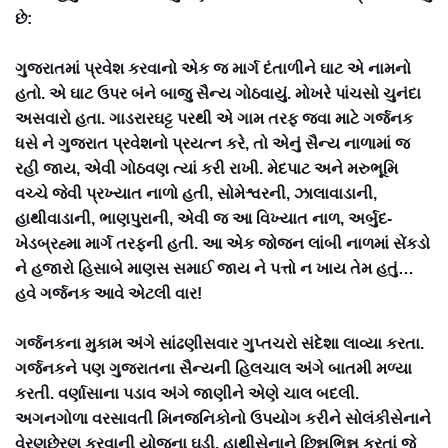
છે:
ગુજરાતમાં પ્રવેશ કરવાનો એક જ માર્ગ દંતાળીને ઘાટ એ નામનો
હતો. એ ઘાટ ઉપર બંને બાજુ સૈન્ય ગોઠવાયું. મોખરે પાંચસો ચુનંદા
અસવારો હતા. ગાડરારઘટ્ટ પરથી એ ગામ તરફ જવા માટે ગર્જનક
ધસે ને ગુજરાત પ્રવેશનો પ્રયત્ન કરે, તો એનું સૈન્ય નાળામાં જ
રહી જાય, એવી ગોઠવણ ત્યાં કરી રાખી. મેદપાટ અને મરુભૂમિ
વચ્ચે જેવી પ્રખ્યાત નાળો હતી, સોમેશ્વરની, ઝાલાવાડાની,
હાથીવાડાની, ભાણપુરાની, એવી જ આ વિખ્યાત નાળ, અર્બુદ-
ખેડબ્રહ્મા માર્ગ તરફની હતી. આ એક જોજન લાંબી નાળમાં સેંકડો
ને હજારો હિસાબે માણસ સમાઈ જાય ને પત્તો ન ખાય તેમ હતું…
હવે ગર્જનક આવે એટલી વાર!
ગર્જનકના મુકામ અંગે સાંઢણીસવાર ગુપ્તચરો સંદેશા લાવ્યા કરતા.
ગર્જનકને પણ ગુજરાતના સૈન્યની હિલચાલ અંગે બાતમી મળ્યા
કરતી. વર્ણાસાના પડાવ અંગે જાણીને એણે ચાલ બદલી.
અગનગોળા વરસાવતી મિનજનિકોનો ઉપયોગ કરીને સોલંકીસેનાને
વેરણછેરણ કરવાની યોજના ઘડી. હાથીસેનાને છિન્નભિન્ન કરતાં જે