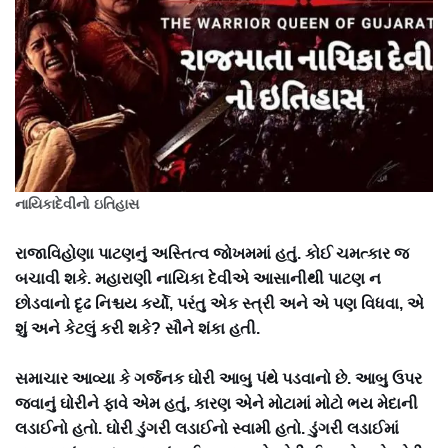
નાયિકાદેવીનો ઇતિહાસ
રાજાવિહોણા પાટણનું અસ્તિત્વ જોખમમાં હતું. કોઈ ચમત્કાર જ
બચાવી શકે. મહારાણી નાયિકા દેવીએ આસાનીથી પાટણ ન
છોડવાનો દૃઢ નિશ્ચય કર્યો, પરંતુ એક સ્ત્રી અને એ પણ વિધવા, એ
શું અને કેટલું કરી શકે? સૌને શંકા હતી.
સમાચાર આવ્યા કે ગર્જનક ઘોરી આબુ પંથે પડવાનો છે. આબુ ઉપર
જવાનું ઘોરીને ફાવે એમ હતું, કારણ એને મોટામાં મોટો ભય મેદાની
લડાઈનો હતો. ઘોરી ડુંગરી લડાઈનો સ્વામી હતો. ડુંગરી લડાઈમાં