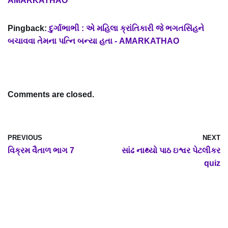
AMARKATHAO
Pingback:
દુર્ગાભાભી : એ મહિલા ક્રાંતિકારી જે ભગતસિંહને
બચાવવા તેમના પત્નિ બન્યા હતા - AMARKATHAO
Comments are closed.
PREVIOUS
NEXT
વિક્રમ વૈતાળ ભાગ 7
સાંઢ નાથ્યો પાઠ ઇશ્વર પેટલીકર
quiz