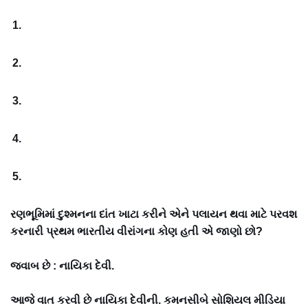
રણભૂમિમાં દુશ્મનના દાંત ખાટા કરીને એને પલાયન થવા માટે પરવશ
કરનારી પ્રથમ ભારતીય વીરાંગના કોણ હતી એ જાણો છો?
જવાબ છે : નાયિકા દેવી.
આજે વાત કરવી છે નાયિકા દેવીની. કમનસીબે સોશિયલ મીડિયા