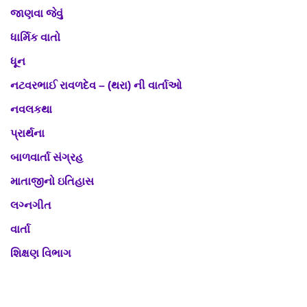
જાણવા જેવું
ધાર્મિક વાતો
ધૂન
નટવરભાઈ રાવળદેવ – (થરા) ની વાર્તાઓ
નવલકથા
પ્રાર્થના
બાળવાર્તા સંગ્રહ
માતાજીનો ઇતિહાસ
લગ્નગીત
વાર્તા
શિક્ષણ વિભાગ