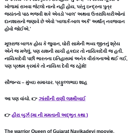
ખોળામાં રાખવા જેટલો નાનો નહીં હોય, પરંતુ ઇન્દ્રના પુત્ર
જયંતનો પાઠ ભજવી શકે એવડો ‘બાલ’ અથવા ઉત્તરાધિકારીઓનાં
દાનશાસનો જણાવે છે એવો ‘બાલાર્ક-બાલ અર્ક’ અર્થાત્ નવજવાન
હોવો જોઈએ.’
મૂલરાજ બાળક હોય કે જુવાન, ઘોરી સામેની ભવ્ય જીતનું શ્રેય
એને જ મળેલું, પણ યશની સાચી હકદાર તો નાયિકાદેવી જ હતી.
નાયિકાદેવી પછી ભારતના ઇતિહાસમાં અનેક વીરાંગનાઓ થઈ ગઈ,
પણ પ્રથમ ક્રમાંકે તો નાયિકા દેવી જ રહેશે!
સૌજન્ય – મુંબઇ સમાચાર. પ્રફુલ્લભાઇ શાહ
આ પણ વાંચો. 👉
ઝાંસીની રાણી લક્ષ્મીબાઈ
👉
હીરા બુર્ઝ (મા ની મમતાની અદ્ભુત કથા )
The warrior Queen of Gujarat Nayikadevi moovie.