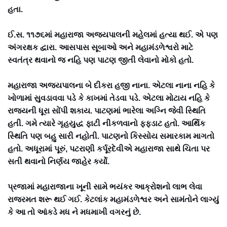
હતા.
ઈ.સ. ૧૧૭૬માં મહારાજા અજયપાલની મહેલમાં હત્યા થઈ. એ પણ
અંગરક્ષક દ્વારા. આસપાસ સૂબાઓ અને મહામંડળેશ્વરો માટે
સ્વતંત્ર થવાનો જ નહિ પણ પાટણ જીતી લેવાનો મોકો હતો.
મહારાજા અજયપાલના બે દીકરા હજી નાના. એટલા નાના નહિ કે
ખોળામાં સુવડાવવા પડે કે કાખમાં તેડવા પડે. એટલા મોટાય નહિ કે
રાજ્યની ધૂરા સોંપી શકાય. પાટણમાં ભારેલા અગ્નિ જેવી સ્થિતિ
હતી. ગમે ત્યારે ગૃહયુદ્ધ ફાટી નીકળવાનો ફફડાટ હતો. આર્થિક
સ્થિતિ પણ બહુ સારી નહોતી. પાટણનો કિસ્સોય સમારકામ માગતો
હતો. અધૂરામાં પૂરું, પટરાણી કર્પૂરદેવીએ મહારાજા સાથે ચિતા પર
સતી થવાનો નિર્ણય જાહેર કર્યો.
પ્રજામાં મહારાજાના ખૂની સામે ભયંકર આક્રોશનો લાભ લેવા
રાજરમત શરૂ થઈ ગઈ. કેટલાંક મહામંડળેશ્વર અને સામંતોને લાગ્યું
કે આ તો આંકડે મધ ને મધમાખી વગરનું છે.