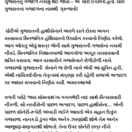
ગુજરાતનું ગજદળ નકામું થઈ જાય – એ ઘોરી ઈચ્છતો હતો. ઘોરી
ગુજરાતના ગજદળના નામથી ધ્રૂજતો!
ઘોરીએ ગુજરાતની હાથીસેનાને અવળે રસ્તે દોરવા અગન
વરસાવતા મિનજનિક હથિયારનો ઉપયોગ કરવાનો નિર્ણય કરેલો.
આગ ઓકતું એવું શસ્ત્ર જેની સામે ગુજરાતની ગજસેના નકામી
નીવડે. મિનજનિક નિશાનબાજો આગગોળા અચૂક વરસાવવાની
શક્તિ ધરાવતા. આગ વરસાવીને ગજસેનાને રોળીટોળી નાખે.
ગજરાજો ગુજરાતની સેનાને જ રોળી નાખે એવી આ યુક્તિ હતી,
એથી નાયિકાદેવીના નેતૃત્વમાં મંત્રણા કરી રહેલી સભાએ અશ્વદળ
પર આધાર રાખવાનો નિર્ણય કર્યો. અમરકથાઓ
વળતી પરોઢે ‘જય સોમનાથ’ના ગગનભેદી નાદ સાથે સૈન્યસવારી
નીકળી. સો નરવીરોની પાછળ અશ્વદળ, પાછળ હાથીસેના… એની
પાછળ સોનેરી-રૂપેરી અંબાડી લઈને આવતો એક મહાન ઉત્તુંગ
ગજરાજ. નાનકડો ડુંગર જેમ અનેક ઝરણાંથી શોભે તેમ અનેક
આભૂષણ-શણગારથી શોભતો. તેના ઉપર સોનેરી છત્ર નીચે