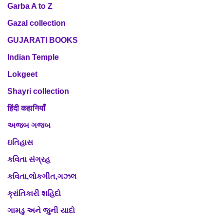
Garba A to Z
Gazal collection
GUJARATI BOOKS
Indian Temple
Lokgeet
Shayri collection
हिंदी कहानियाँ
અજબ ગજબ
ઇતિહાસ
કવિતા સંગ્રહ
કવિતા,લોકગીત,ગઝલ
ક્રાંતિકારી શહિદો
ગામડુ અને જુની યાદો