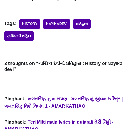
Tags:
HISTORY
NAYIKADEVI
ઇતિહાસ
ક્રાંતિકારી શહિદો
3 thoughts on “નાયિકા દેવીનો ઇતિહાસ : History of Nayika
devi”
Pingback:
ભગતસિંહ નું બાળપણ | ભગતસિંહ નું જીવન ચરિત્ર |
ભગતસિંહ વિશે નિબંધ 1 - AMARKATHAO
Pingback:
Teri Mitti main lyrics in gujarati તેરી મિટ્ટી -