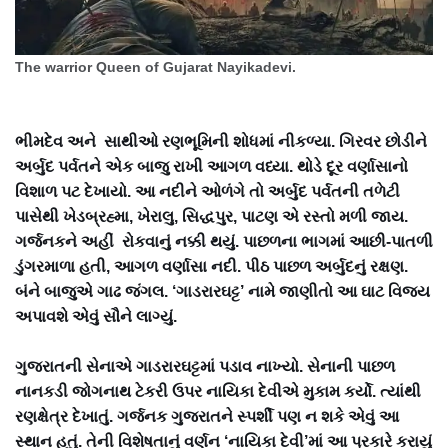
The warrior Queen of Gujarat Nayikadevi.
ભીમદેવ અને સાથીઓ રણભૂમિની શોધમાં નીકળ્યા. ગિરવર છોડીને
અર્બુદ પર્વતને એક બાજુ રાખી આગળ વધ્યા. થોડે દૂર વર્ણાસાનો
વિશાળ પટ દેખાયો. આ નદીને ઓળંગે તો અર્બુદ પર્વતની તળેટી
પાસેથી ખેડબ્રહ્મા, ખેરાલુ, સિદ્ધપુર, પાટણ એ રસ્તો મળી જાય.
ગર્જનકને અહીં રોકવાનું નક્કી થયું. પાછળના ભાગમાં આછી-પાતળી
ડુંગરમાળા હતી, આગળ વર્ણાસા નદી. પીઠ પાછળ અર્બુદનું રક્ષણ.
બંને બાજુએ ગાઢ જંગલ. ‘ગાડરારઘટ્ટ’ નામે જાણીતો આ ઘાટ વિજય
અપાવશે એવું સૌને લાગ્યું.
ગુજરાતની સેનાએ ગાડરારઘટ્ટમાં પડાવ નાખ્યો. સેનાની પાછળ
નાનકડી જોગનાથ ટેકરી ઉપર નાયિકા દેવીએ મુકામ કર્યો. ત્યાંથી
રણક્ષેત્ર દેખાતું. ગર્જનક ગુજરાતને સ્પર્શી પણ ન શકે એવું આ
સ્થાન હતું. તેની વિશેષતાનું વર્ણન ‘નાયિકા દેવી’માં આ પ્રકારે કરાયું