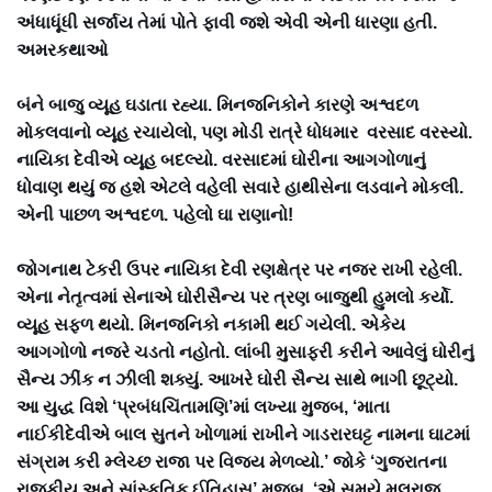
અંધાધૂંધી સર્જાય તેમાં પોતે ફાવી જશે એવી એની ધારણા હતી.
અમરકથાઓ
બંને બાજુ વ્યૂહ ઘડાતા રહ્યા. મિનજનિકોને કારણે અશ્વદળ
મોકલવાનો વ્યૂહ રચાયેલો, પણ મોડી રાત્રે ધોધમાર વરસાદ વરસ્યો.
નાયિકા દેવીએ વ્યૂહ બદલ્યો. વરસાદમાં ઘોરીના આગગોળાનું
ધોવાણ થયું જ હશે એટલે વહેલી સવારે હાથીસેના લડવાને મોકલી.
એની પાછળ અશ્વદળ. પહેલો ઘા રાણાનો!
જોગનાથ ટેકરી ઉપર નાયિકા દેવી રણક્ષેત્ર પર નજર રાખી રહેલી.
એના નેતૃત્વમાં સેનાએ ઘોરીસૈન્ય પર ત્રણ બાજુથી હુમલો કર્યો.
વ્યૂહ સફળ થયો. મિનજનિકો નકામી થઈ ગયેલી. એકેય
આગગોળો નજરે ચડતો નહોતો. લાંબી મુસાફરી કરીને આવેલું ઘોરીનું
સૈન્ય ઝીંક ન ઝીલી શક્યું. આખરે ઘોરી સૈન્ય સાથે ભાગી છૂટ્યો.
આ યુદ્ધ વિશે ‘પ્રબંધચિંતામણિ’માં લખ્યા મુજબ, ‘માતા
નાઈકીદેવીએ બાલ સુતને ખોળામાં રાખીને ગાડરારઘટ્ટ નામના ઘાટમાં
સંગ્રામ કરી મ્લેચ્છ રાજા પર વિજય મેળવ્યો.’ જોકે ‘ગુજરાતના
રાજકીય અને સાંસ્કૃતિક ઈતિહાસ’ મુજબ, ‘એ સમયે મૂલરાજ