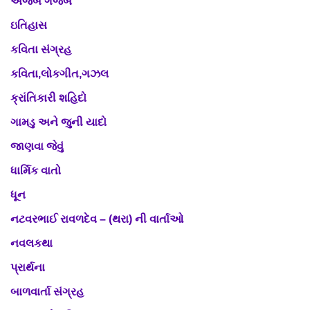
અજબ ગજબ
ઇતિહાસ
કવિતા સંગ્રહ
કવિતા,લોકગીત,ગઝલ
ક્રાંતિકારી શહિદો
ગામડુ અને જુની યાદો
જાણવા જેવું
ધાર્મિક વાતો
ધૂન
નટવરભાઈ રાવળદેવ – (થરા) ની વાર્તાઓ
નવલકથા
પ્રાર્થના
બાળવાર્તા સંગ્રહ