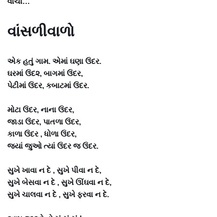
વાંચો…
વાંસળીવાળો
એક હતું ગામ. એમાં ઘણા ઉંદર.
ઘરમાં ઉંદ૨, બાગમાં ઉંદર,
પેટીમાં ઉંદર, કબાટમાં ઉંદર.
મોટા ઉંદર, નાના ઉંદર,
જાડા ઉંદર, પાતળા ઉંદર,
કાળા ઉંદર , ધોળા ઉંદર,
જ્યાં જુઓ ત્યાં ઉંદર જ ઉંદર.
સુખે ખાવા ન દે , સુખે પીવા ન દે,
સુખે બેસવા ન દે , સુખે ઊંઘવા ન દે,
સુખે ચાલવા ન દે , સુખે ફરવા ન દે.