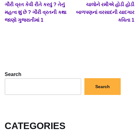
ગૌરી વ્રત કેવી રીતે કરવું ? તેનું
ચાલોને રમીએ હોડી હોડી
મહત્વ શું છે ? ગૌરી વ્રતની કથા
બાળપણનાં વરસાદની યાદગાર
જાણો ગુજરાતીમાં 1
કવિતા 1
Search
Search
CATEGORIES