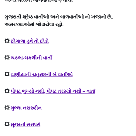
અન્ય મઝાની બાળવાર્તાઓ 👇 વાંચો
ગુજરાતી શ્રેષ્ઠ વાર્તાઓ અને બાળવાર્તાઓ નો ખજાનો છે..
અમરકથાઓમાં જોડાયેલા રહો.
💥
છોગાળા હવે તો છોડો
💥
ચકલા-ચકલીની વાર્તા
💥
વાણીયાની ચતુરાઇની બે વાર્તાઓ
💥
પોપટ ભુખ્યો નથી, પોપટ તરસ્યો નથી – વાર્તા
💥
મુલ્લા નસરુદ્દીન
💥
મૂરખનાં સરદારો