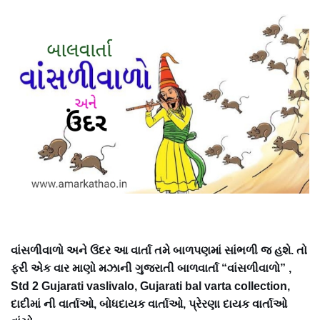
વાંસળીવાળો અને ઉંદર આ વાર્તા તમે બાળપણમાં સાંભળી જ હશે. તો
ફરી એક વાર માણો મઝાની ગુજરાતી બાળવાર્તા “વાંસળીવાળો” ,
Std 2 Gujarati vaslivalo, Gujarati bal varta collection,
દાદીમાં ની વાર્તાઓ, બોધદાયક વાર્તાઓ, પ્રેરણા દાયક વાર્તાઓ