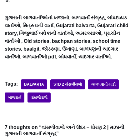
ગુજરાતી બાળવાર્તાઓનો ખજાનો, બાળવાર્તા સંગ્રહ, બોધદાયક
વાર્તાઓ, મિત્રતાની વાર્તા, Gujarati balvarta, Gujarati child
story, ગિજુભાઈ બધેકાની વાર્તાઓ, અમરકથાઓ, પ્રાચીન
વાર્તાઓ , Old stories, bachpan stories, school time
stories, baalgit, જોડકણા, ઉખાણા, બાળપણની યાદગાર
વાર્તાઓ. બાળવાર્તાઓ pdf, બોધવાર્તા, યાદગાર વાર્તાઓ.
Tags:
BALVARTA
STD 2 વાંસળીવાળો
બાળપણની યાદો
બાળવાર્તા
વાંસળીવાળો
7 thoughts on “વાંસળીવાળો અને ઉંદર – ધોરણ 2 | મઝાની
ગુજરાતી બાળવાર્તા સંગ્રહ”