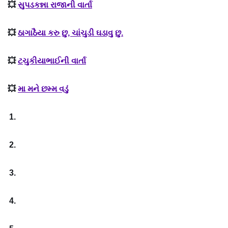
💥
સુપડકન્ના રાજાની વાર્તા
💥
ઠાગાઠૈયા કરુ છુ, ચાંચુડી ઘડાવુ છુ.
💥
ટચુકીયાભાઈની વાર્તા
💥
મા મને છમ્મ વડું