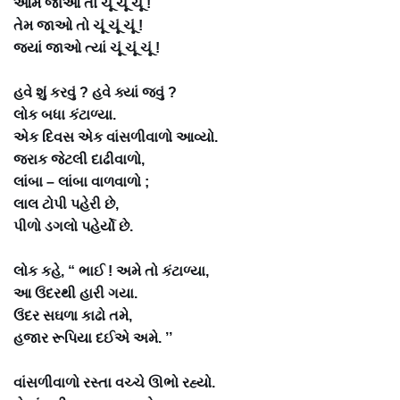
આમ જાઓ તો ચૂં ચૂં ચૂં !
તેમ જાઓ તો ચૂં ચૂં ચૂં !
જ્યાં જાઓ ત્યાં ચૂં ચૂં ચૂં !
હવે શું કરવું ? હવે ક્યાં જવું ?
લોક બધા કંટાળ્યા.
એક દિવસ એક વાંસળીવાળો આવ્યો.
જરાક જેટલી દાઢીવાળો,
લાંબા – લાંબા વાળવાળો ;
લાલ ટોપી પહેરી છે,
પીળો ડગલો પહેર્યો છે.
લોક કહે, “ ભાઈ ! અમે તો કંટાળ્યા,
આ ઉંદરથી હારી ગયા.
ઉંદર સઘળા કાઢો તમે,
હજાર રૂપિયા દઈએ અમે. ’’
વાંસળીવાળો રસ્તા વચ્ચે ઊભો રહ્યો.