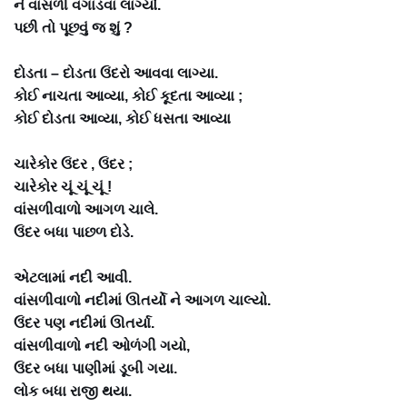
ને વાંસળી વગાડવા લાગ્યો.
પછી તો પૂછવું જ શું ?
દોડતા – દોડતા ઉંદરો આવવા લાગ્યા.
કોઈ નાચતા આવ્યા, કોઈ કૂદતા આવ્યા ;
કોઈ દોડતા આવ્યા, કોઈ ધસતા આવ્યા
ચારેકોર ઉંદર , ઉંદર ;
ચારેકોર ચૂં ચૂં ચૂં !
વાંસળીવાળો આગળ ચાલે.
ઉંદર બધા પાછળ દોડે.
એટલામાં નદી આવી.
વાંસળીવાળો નદીમાં ઊતર્યો ને આગળ ચાલ્યો.
ઉંદર પણ નદીમાં ઊતર્યા.
વાંસળીવાળો નદી ઓળંગી ગયો,
ઉંદર બધા પાણીમાં ડૂબી ગયા.
લોક બધા રાજી થયા.