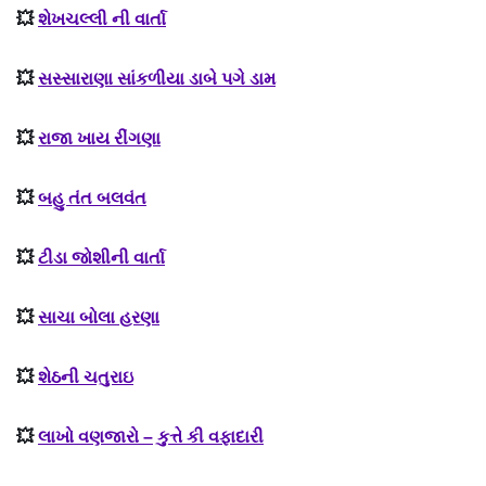
💥
શેખચલ્લી ની વાર્તા
💥
સસ્સારાણા સાંકળીયા ડાબે પગે ડામ
💥
રાજા ખાય રીંગણા
💥
બહુ તંત બલવંત
💥
ટીડા જોશીની વાર્તા
💥
સાચા બોલા હરણા
💥
શેઠની ચતુરાઇ
💥
લાખો વણજારો – કુત્તે કી વફાદારી