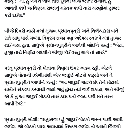
કહ્યું : “મા, હું ગમે તે ભોગે તારા દૂધની લાજ જરૂર રાખીશ. હું
આવતી કાલે જ વિક્રમ રાજાનું મસ્તક કાપી તારા ચરણોમાં હાજર
કરી દઈશ.”
બીજે દિવસે નક્કી કર્યા મુજબ પ્રધાનપુત્રી અને નિર્ભયદાસ બંને
રાતે સાધુ પાસે મળ્યા. વિક્રમ રાજા પણ અદેશ્ય સ્વરૂપે ત્યાં હાજર
થઈ ગયા હતા. સાધુએ પ્રધાનપુત્રીને આવેલી જોઈને કહ્યું : “બેટા,
હજી તારો નિર્ણય બદલીને બીજી કંઈ વસ્તુ માગે તો સારું.”
પરંતુ પ્રધાનપુત્રી તો પોતાના નિર્ણય ઉપર અડગ રહી, એટલે
સાધુએ પોતાની ઝોળીમાંથી એક જાદુઈ ગોટકો કાઢ્યો અને તે
પ્રધાનપુત્રીને આપીને કહ્યું : “આ જાદુઈ ગોટકો છે. તેને મોઢામાં
રાખીને સંકલ્પ કરવાથી જ્યાં જવું હોય ત્યાં જઈ શકાય, અને બીજું
એ કે તું આ જાદુઈ ગોટકો તારું કામ પતી જાય પછી મને તરત
આપી દેજે.”
પ્રધાનપુત્રી બોલી: “મહારાજ ! હું જાદુઈ ગોટકો જરૂર પાછી આપી
જઈશ. જો ગોટકો પાછા આપવામાં નિષ્ફળ જઈશ તો આખી જિદગી