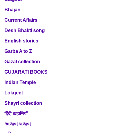
Bhajan
Current Affairs
Desh Bhakti song
English stories
Garba A to Z
Gazal collection
GUJARATI BOOKS
Indian Temple
Lokgeet
Shayri collection
हिंदी कहानियाँ
અજબ ગજબ