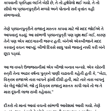
કાપવાની પ્રતિજ્ઞા લઈને બેઠી છે, તે તો હર્ષઘેલો થઈ ગયો. તે તો
સીધો જ પ્રધાનપુત્રીને મળ્યો અને પોતાનો સર્વ વૃત્તાંત કહી
સંભળાવ્યો.
તેણે પ્રધાનપુત્રીને રાજાનું મસ્તક કાપવા માટે જે મદદ જોઈએ તે
આપવાનું કહ્યું. આ સાંભળી પ્રધાનપુત્રી પણ ખુશ થઈ ગઈ, કારણ
તેને પણ એક મદદગારની જરૂર હતી. બંનેએ એકબીજાને મદદ
કરવાનું વચન આપ્યું. બીજે દિવસે સાધુ પાસે જવાનું નક્કી કરી બંને
છૂટા પડ્યાં.
આ જ વખતે ઉજજયનીમાં એક બીજો બનાવ બન્યો. એક ચોરની
સ્ત્રી તેના અઢાર વર્ષના પુત્રને પાણી ચઢાવતી કહેતી હતી કે, “બેટા,
વિક્રમ રાજાએ તારા બાપને ફાંસી દીધી હતી, માટે તારે તારા બાપનું
વેર લેવું જોઈએ. જો તું વિક્રમ રાજાનું મસ્તક કાપી લાવે તો જ તે
મારા દૂધની લાજ રાખી કહેવાય.”
દીકરો તો માનાં આવાં વચનો સાંભળી આવેશમાં આવી ગયો. તેણે