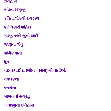
ઇતિહાસ
કવિતા સંગ્રહ
કવિતા,લોકગીત,ગઝલ
ક્રાંતિકારી શહિદો
ગામડુ અને જુની યાદો
જાણવા જેવું
ધાર્મિક વાતો
ધૂન
નટવરભાઈ રાવળદેવ – (થરા) ની વાર્તાઓ
નવલકથા
પ્રાર્થના
બાળવાર્તા સંગ્રહ
માતાજીનો ઇતિહાસ