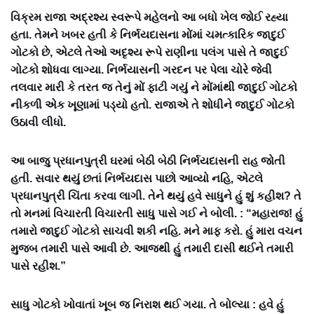
વિક્રમ રાજા અદ્રશ્ય સ્વરૂપે મહેલનો આ બધો ખેલ જોઈ રહ્યા
હતા. તેમને ખબર હતી કે નિર્ભયદાસના મોંમાં ચમત્કારિક જાદુઈ
ગોટકો છે, એટલે તેઓ અદૃશ્ય રૂપે રાણીના પલંગ પાસે તે જાદુઈ
ગોટકો શોધવા લાગ્યા. નિર્ભયાસની ગરદન પર પેલા ચોરે જેવી
તલવાર મારી કે તરત જ તેનું મોં ફાટી ગયું ને મોંમાંથી જાદુઈ ગોટકો
નીકળી એક ખૂણામાં પડ્યો હતો. રાજાએ તે શોધીને જાદુઈ ગોટકો
ઉઠાવી લીધો.
આ બાજુ પ્રધાનપુત્રી ઘરમાં બેઠી બેઠી નિર્ભયદાસની રાહ જોતી
હતી. સવાર થયું છતાં નિર્ભયદાસ પાછો આવ્યો નહિ, એટલે
પ્રધાનપુત્રી ચિંતા કરવા લાગી. તેને થયું હવે સાધુને હું શું કહીશ? તે
તો મનમાં વિચારતી વિચારતી સાધુ પાસે ગઈ ને બોલી. : “મહારાજ! હું
તમારો જાદુઈ ગોટકો સાચવી શકી નહિ. મને માફ કરો. હું મારા વચન
મુજબ તમારી પાસે આવી છે. આજથી હું તમારી દાસી થઈને તમારી
પાસે રહીશ.”
સાધુ ગોટકો ખોવાતાં ખૂબ જ નિરાશ થઈ ગયા. તે બોલ્યા : હવે હું