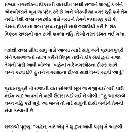
મળ્યા. નગરશેઠના દીકરાની વાતચીત પરથી રાજાને લાગ્યું કે બંને
એકબીજાને ખૂબ જ પ્રેમ કરે છે અને એકબીજા વગર રહી શકે તેમ
નથી. તેથી રાજા નગરશેઠ પાસે ગયા ને તેમને ભલામણ કરી કે,
તેમના દીકરાના લગ્ન પ્રધાનપુત્રી સાથે જલદીથી કરી દે. શેઠ
વિક્રમ રાજાની વાત ટાળી શક્યા નહિ. તેઓ તરત સંમત થઈ ગયા.
ત્યાંથી રાજા સીધા સાધુ પાસે આવ્યા ત્યારે સાધુ અને પ્રધાનપુત્રી
બંને અન્નજળનો ત્યાગ કરીને ક્ષિપ્રા નદીને કાંઠે બેઠાં હતાં. રાજા
તેમની પાસે આવી બોલ્યા “બહેન! તારે નગરશેઠના દીકરા સાથે
લગ્ન કરવા છે? હું તને નગરશેઠના દીકરા સાથે લગ્ન કરાવી આપું.”
પ્રધાનપુત્રી તો રાજાની વાત સાંભળી ખૂબ જ રાજી થઈ ગઈ, પછી
કંઈક યાદ આવતાં તે પાછી ઉદાસ થઈ ગઈ ને બોલી : “હું આ જન્મે
લગ્ન નહિ કરી શકું. આ જન્મે તો મારે સાધુની દાસી બનીને તેમની
સેવા કરવાની છે.”
રાજાએ પૂછ્યું: “બહેન, તારે એવું તે શું દુખ આવી પડ્યું કે આટલી