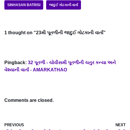
SINHASAN BATRISI
જાદુઈ ગોટકાની વાર્તા
1 thought on “23મી પૂતળીની જાદુઈ ગોટકાની વાર્તા”
Pingback:
32 પૂતળી - ચોવીસમી પૂતળીની ચતુર કન્યા અને
વેશ્યાની વાર્તા - AMARKATHAO
Comments are closed.
PREVIOUS
NEXT