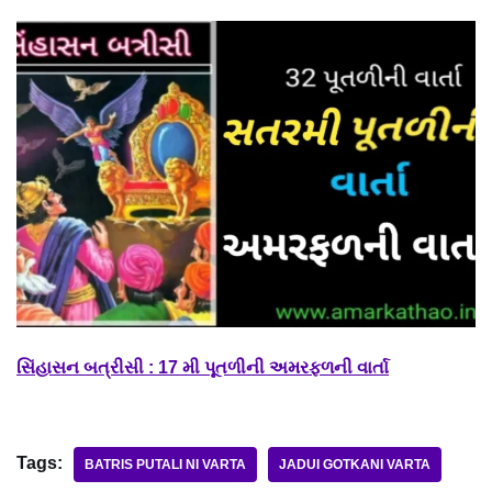
સિંહાસન બત્રીસી : 17 મી પૂતળીની અમરફળની વાર્તા
Tags:
BATRIS PUTALI NI VARTA
JADUI GOTKANI VARTA