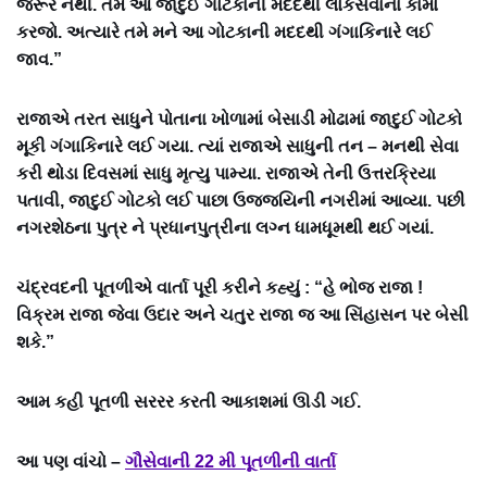
જરૂર નથી. તમે આ જાદુઈ ગોટકાની મદદથી લોકસેવાનાં કામો
કરજો. અત્યારે તમે મને આ ગોટકાની મદદથી ગંગાકિનારે લઈ
જાવ.”
રાજાએ તરત સાધુને પોતાના ખોળામાં બેસાડી મોઢામાં જાદુઈ ગોટકો
મૂકી ગંગાકિનારે લઈ ગયા. ત્યાં રાજાએ સાધુની તન – મનથી સેવા
કરી થોડા દિવસમાં સાધુ મૃત્યુ પામ્યા. રાજાએ તેની ઉત્તરક્રિયા
પતાવી, જાદુઈ ગોટકો લઈ પાછા ઉજ્જયિની નગરીમાં આવ્યા. પછી
નગરશેઠના પુત્ર ને પ્રધાનપુત્રીના લગ્ન ધામધૂમથી થઈ ગયાં.
ચંદ્રવદની પૂતળીએ વાર્તા પૂરી કરીને કહ્યું : “હે ભોજ રાજા !
વિક્રમ રાજા જેવા ઉદાર અને ચતુર રાજા જ આ સિંહાસન પર બેસી
શકે.”
આમ કહી પૂતળી સરરર કરતી આકાશમાં ઊડી ગઈ.
આ પણ વાંચો –
ગૌસેવાની 22 મી પૂતળીની વાર્તા