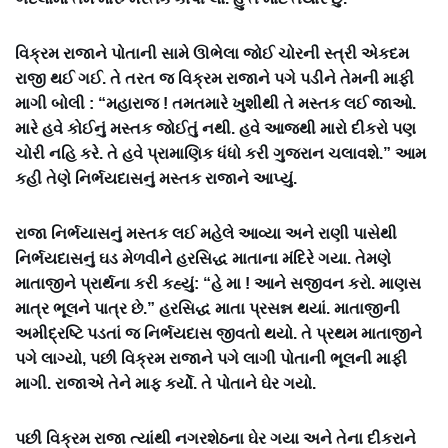
વિક્રમ રાજાને પોતાની સામે ઊભેલા જોઈ ચોરની સ્ત્રી એકદમ
રાજી થઈ ગઈ. તે તરત જ વિક્રમ રાજાને પગે પડીને તેમની માફી
માગી બોલી : “મહારાજ ! તમતમારે ખુશીથી તે મસ્તક લઈ જાઓ.
મારે હવે કોઈનું મસ્તક જોઈતું નથી. હવે આજથી મારો દીકરો પણ
ચોરી નહિ કરે. તે હવે પ્રામાણિક ધંધો કરી ગુજરાન ચલાવશે.” આમ
કહી તેણે નિર્ભયદાસનું મસ્તક રાજાને આપ્યું.
રાજા નિર્ભયાસનું મસ્તક લઈ મહેલે આવ્યા અને રાણી પાસેથી
નિર્ભયદાસનું ઘડ મેળવીને હરસિદ્ધ માતાના મંદિરે ગયા. તેમણે
માતાજીને પ્રાર્થના કરી કહ્યું: “હે મા ! આને સજીવન કરો. માણસ
માત્ર ભૂલને પાત્ર છે.” હરસિદ્ધ માતા પ્રસન્ન થયાં. માતાજીની
અમીદ્રષ્ટિ પડતાં જ નિર્ભયદાસ જીવતો થયો. તે પ્રથમ માતાજીને
પગે લાગ્યો, પછી વિક્રમ રાજાને પગે લાગી પોતાની ભૂલની માફી
માગી. રાજાએ તેને માફ કર્યો. તે પોતાને ઘેર ગયો.
પછી વિક્રમ રાજા ત્યાંથી નગરશેઠના ઘેર ગયા અને તેના દીકરાને