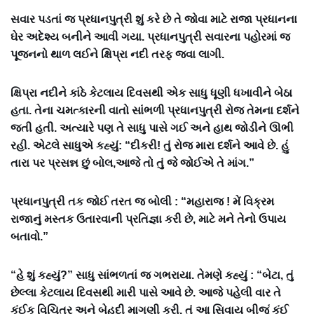
સવાર પડતાં જ પ્રધાનપુત્રી શું કરે છે તે જોવા માટે રાજા પ્રધાનના
ઘેર અદેશ્ય બનીને આવી ગયા. પ્રધાનપુત્રી સવારના પહોરમાં જ
પૂજનનો થાળ લઈને ક્ષિપ્રા નદી તરફ જવા લાગી.
ક્ષિપ્રા નદીને કાંઠે કેટલાય દિવસથી એક સાધુ ધૂણી ધખાવીને બેઠા
હતા. તેના ચમત્કારની વાતો સાંભળી પ્રધાનપુત્રી રોજ તેમના દર્શને
જતી હતી. અત્યારે પણ તે સાધુ પાસે ગઈ અને હાથ જોડીને ઊભી
રહી. એટલે સાધુએ કહ્યું: “દીકરી! તું રોજ મારા દર્શને આવે છે. હું
તારા પર પ્રસન્ન છું બોલ,આજે તો તું જે જોઈએ તે માંગ.”
પ્રધાનપુત્રી તક જોઈ તરત જ બોલી : “મહારાજ ! મેં વિક્રમ
રાજાનું મસ્તક ઉતારવાની પ્રતિજ્ઞા કરી છે, માટે મને તેનો ઉપાય
બતાવો.”
“હે શું કહ્યું?” સાધુ સાંભળતાં જ ગભરાયા. તેમણે કહ્યું : “બેટા, તું
છેલ્લા કેટલાય દિવસથી મારી પાસે આવે છે. આજે પહેલી વાર તે
કંઈક વિચિત્ર અને બેહુદી માગણી કરી. તું આ સિવાય બીજું કંઈ