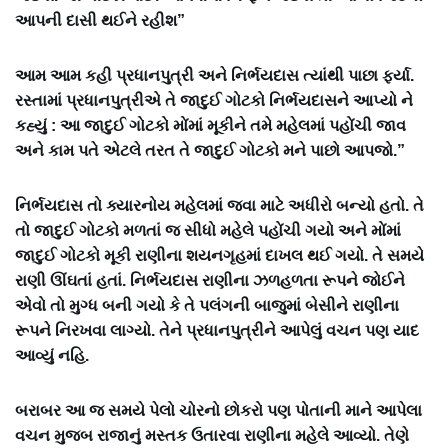
આપની દાસી થઈને રહીશ”
આમ આમ કહી પ્રધાનપુત્રી અને નિર્ભયદાસ ત્યાંથી પાછા ફર્યા.
રસ્તામાં પ્રધાનપુત્રીએ તે જાદુઈ ગોટકો નિર્ભયદાસને આપ્યો ને
કહ્યું : આ જાદુઈ ગોટકો મોંમાં મૂકીને તમે મહેલમાં પહોંચી જાવ
અને કામ પતે એટલે તરત તે જાદુઈ ગોટકો મને પાછો આપજો.”
નિર્ભયદાસ તો ક્યારનોય મહેલમાં જવા માટે અધીરો બન્યો હતો. તે
તો જાદુઈ ગોટકો મળતાં જ સીધો મહેલે પહોંચી ગયો અને મોંમાં
જાદુઈ ગોટકો મૂકી રાણીના શયનગૃહમાં દાખલ થઈ ગયો. તે સમયે
રાણી ઊંઘતાં હતાં. નિર્ભયદાસ રાણીના ઝળહળતા રૂપને જોઈને
એવો તો મુગ્ધ બની ગયો કે તે પલંગની બાજુમાં બેસીને રાણીના
રૂપને નિરખવા લાગ્યો. તેને પ્રધાનપુત્રીને આપેલું વચન પણ યાદ
આવ્યું નહિ.
બરાબર આ જ સમયે પેલો ચોરનો છોકરો પણ પોતાની માને આપેલા
વચન મુજબ રાજાનું મસ્તક ઉતારવા રાણીના મહેલે આવ્યો. તેણે