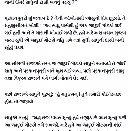
નાની ઉંમરે સાધુની દાસી બનવું પડ્યું ?”
પ્રધાનપુત્રી શું જવાબ દે ? તેની આંખોમાંથી આંસુનો ધોધ છૂટ્યો. તે
મહામુસીબતે બોલી : “આ સાધુ પાસેથી હું એક જાદુઈ ગોટકો લઈ
ગઈ હતી અને તે મારાથી ખોવાઈ ગયો છે. હવે મારે મારા વચન મુજબ
જ્યાં સુધી એ જાદુઈ ગોટકો નહિ મળે ત્યાં સુધી સાધુની દાસી બની
રહેવું પડશે.”
આ સાંભળી રાજાએ તરત જ જાદુઈ ગોટકો સાધુને બતાવ્યો તે જોઈ
સાધુ અને પ્રધાનપુત્રી બંને ખુશ થઈ ગયાં. પછી પ્રધાનપુત્રી સાધુ
તથા વિક્રમ રાજાને પગે લાગી પોતાને ઘેર ગઈ.
પછી રાજાએ સાધુને પૂછયું: “હે મહાત્મન્ ! હવે તમારી કોઈ ઇચ્છા
હોય તો જણાવો.”
સાધુએ કહ્યું : “મહારાજ ! મારું મૃત્યુ હવે નજીક છે. મારા મૃત્યુ પછી
આ જાદુઈ ગોટકો તમે રાખજો. મારે હવે આ જાદુઈ ગોટકાની કાંઈ