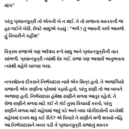
માંગ”
પરંતુ પ્રધાનપુત્રી તો એકની બે ન થઈ. તે તો રાજાના મસ્તકની જ
હઠ લઈને બેઠી. છેવટે સાધુએ કહ્યું : “ભલે ! તું આવતી કાલે આવજે.
હું વિચારીને કહીશ”
વિક્રમ રાજાએ પણ અદેશ્ય રૂપે સાધુ અને પ્રધાનપુત્રીની વાત
સાંભળી. પ્રઘાનપુત્રી ત્યાંથી ઘેર ગઈ. રાજા પણ આશ્ચર્ય અનુભવતા
ત્યાંથી મહેલે ચાલ્યા ગયા.
નગરશેઠના દીકરાને નિર્ભયદાસ નામે એક મિત્ર હતો. તે અભાગિયો
રાજાની એક રાણીના પ્રેમમાં પડ્યો હતો, પરંતુ રાણી તો આ બાબતે
અજાણ હતી. નિર્ભયદાસ હંમેશા રાણીને મળવા આતુર રહેતો. તે
રોજ રાણીને મળવા માટે કંઈ ને કંઈ તુક્કા વિચાર્યા કરતો, પરંતુ
રાણીને મળવા માટે મહેલમાં જવું પડે અને બધા ચોકીદારોની વચ્ચેથી
મહેલમાં દખલ થવું કઈ રીતે? એ વિચારે તે રાણીને મળી શક્યો નહિ
આ નિર્ભયદાસને ખબર પડી કે પ્રધાનપુત્રી રાજાનું મસ્તક