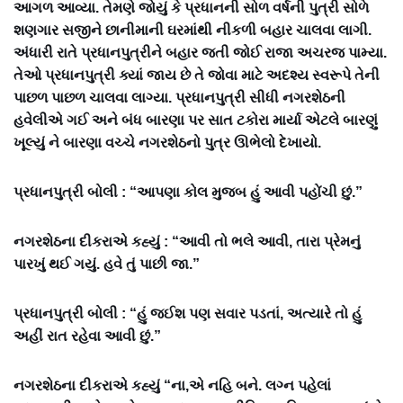
આગળ આવ્યા. તેમણે જોયું કે પ્રધાનની સોળ વર્ષની પુત્રી સોળે
શણગાર સજીને છાનીમાની ઘરમાંથી નીકળી બહાર ચાલવા લાગી.
અંધારી રાતે પ્રધાનપુત્રીને બહાર જતી જોઈ રાજા અચરજ પામ્યા.
તેઓ પ્રધાનપુત્રી ક્યાં જાય છે તે જોવા માટે અદશ્ય સ્વરૂપે તેની
પાછળ પાછળ ચાલવા લાગ્યા. પ્રધાનપુત્રી સીધી નગરશેઠની
હવેલીએ ગઈ અને બંધ બારણા પર સાત ટકોરા માર્યા એટલે બારણું
ખૂલ્યું ને બારણા વચ્ચે નગરશેઠનો પુત્ર ઊભેલો દેખાયો.
પ્રધાનપુત્રી બોલી : “આપણા કોલ મુજબ હું આવી પહોંચી છું.”
નગરશેઠના દીકરાએ કહ્યું : “આવી તો ભલે આવી, તારા પ્રેમનું
પારખું થઈ ગયું. હવે તું પાછી જા.”
પ્રધાનપુત્રી બોલી : “હું જઈશ પણ સવાર પડતાં, અત્યારે તો હું
અહીં રાત રહેવા આવી છું.”
નગરશેઠના દીકરાએ કહ્યું “ના,એ નહિ બને. લગ્ન પહેલાં