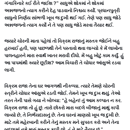
ગંગાકિનારે કઈ રીતે જઈશ ?” સાધુએ શોકમાં ને શોકમાં
અન્નજળનો ત્યાગ કરીને દેહ પાડવાનો નિશ્ચય કર્યો. પ્રધાનપુત્રી
સાધુનો નિર્ણય સાંભળી ખૂબ જ દુખી થઈ ગઈ. તેણે પણ સાધુ જોડે
અન્નજળનો ત્યાગ કર્યો ને તે પણ સાધુ જોડે મરવા તૈયાર થઈ.
જ્યારે ચોરની માતા પહેલાં તો વિક્રમ રાજાનું મસ્તક જોઈને બહુ
હરખાઈ હતી, પણ પાછળથી તેને પસ્તાવો થવા લાગ્યો કે મેં લાખોના
પાલનહારને મારા સ્વાર્થ ખાતર મરાવી દીધો. મેં બહુ ખોટું કામ કર્યું. હું
આ પાપમાંથી ક્યારે છૂટીશ? આમ વિચારી તે ચોધાર આંસુએ રડવા
લાગી.
વિક્રમ રાજા તેના ઘર આગળથી નીકળ્યા. ત્યારે તેમણે ચોરની
સ્ત્રીને ચોધાર આંસુએ રડતી જોઈ. તેમને ખૂબ જ દુખ થયું. તેઓ
તરત તેની પાસે ગયા ને બોલ્યા: “હે બહેન! તું આમ કલ્પાત ન કર.
વિક્રમ રાજા તો હું છું. તારો છોકરો મારા બદલે બીજાનું માથું કાપી
લાવ્યો છે, તે નિર્ભયદાસનું છે. તેના ઘરનાં માણસો ખૂબ જ દુખી છે.
માટે તમે મહેરબાની કરીને તેનું મસ્તક મને સુપરત કરો અને તેના
બદલામાં તમે મારું મસ્તક કાપી લો. હું તે માટે તૈયાર છું.”