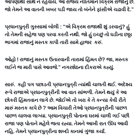
આપણાથી સાથે ન રહેવાય. આ રાજ્ય નીતિમાન વિક્રમ રાજાનું છે.
જો તેમને આ વાતની ખબર પડી જાય તો બંનેને ફાંસીએ ચઢાવી દે.”
પ્રધાનપુત્રી ગુસ્સામાં બોલી : “એ વિક્રમ રાજાથી શું ડરવાનું? હું
તો તેમની સહેજ પણ પરવા કરતી નથી. જો હું ઇચ્છું તો ઘડીના છઠ્ઠા
ભાગમાં રાજાનું મસ્તક કાપી તારી સામે હાજર કરું.
ઓહો ! રાજાનું મસ્તક ઉતારવાની તારામાં હિંમત છે? જા, મસ્તક
લઈને જ મારી પાસે આવજે.” નગરશેઠના દીકરાએ કહ્યું.
સારું. કહી પગ પછાડતી પ્રધાનપુત્રી ત્યાંથી ચાલતી થઈ. અદેશ્ય
રૂપે રાજાએ પ્રધાનપુત્રીની આ વાત સાંભળી. તેમને થયું કે આ
છોકરી હિંમતવાન લાગે છે. જોઈએ તો ખરા કે તે કન્યા કેવી રીતે
મારું મસ્તક કાપે છે ? આમ વિચારી તેઓ પ્રધાનપુત્રીની પાછળ
પાછળ ચાલવા લાગ્યા. પ્રધાનપુત્રી પોતાના ઘરમાં ચાલી ગઈ પછી
રાજા પણ પોતાને મહેલે જતા રહ્યા. તેમને આખી રાત ઊંઘ આવી
નહિ. તેમને પ્રધાનપુત્રીના શબ્દો કાનમાં ગુંજા કર્યા.