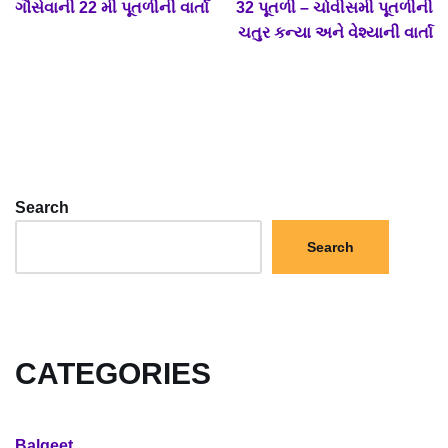
ગૌસેવાની 22 મી પૂતળીની વાર્તા
32 પૂતળી – ચોવીસમી પૂતળીની
ચતુર કન્યા અને વેશ્યાની વાર્તા
Search
Search
CATEGORIES
Balgeet