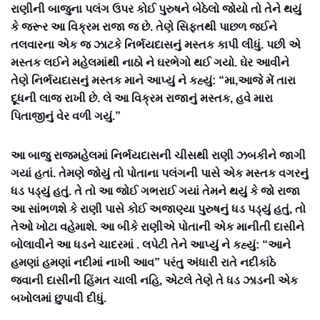
રાણીની બાજુના પલંગ ઉપર કોઈ પુરુષને બેઠેલો જોયો તો તેને થયું
કે જરૂર આ વિક્રમ રાજા જ છે. તેણે સિફતથી પાછળ જઈને
તલવારના એક જ ઝાટકે નિર્ભયદાસનું મસ્તક કાપી લીધું. પછી એ
મસ્તક લઈને મહેલમાંથી નાઠો ને ઘરભેગો થઈ ગયો. ઘેર આવીને
તેણે નિર્ભયદાસનું મસ્તક માને આપ્યું ને કહ્યું: “મા,આજે મેં તારા
દૂધની લાજ રાખી છે. લે આ વિક્રમ રાજાનું મસ્તક, હવે મારા
પિતાજીનું વેર વળી ગયું.”
આ બાજુ રાજમહેલમાં નિર્ભયદાસની ચીસથી રાણી ઝબકીને જાગી
ગયાં હતાં. તેમણે જોયું તો પોતાના પલંગની પાસે એક મસ્તક વગરનું
ધડ પડ્યું હતું. તે તો આ જોઈ ગભરાઈ ગયાં તેમને થયું કે જો રાજા
આ સાંભળશે કે રાણી પાસે કોઈ અજાણ્યા પુરુષનું ધડ પડ્યું હતું, તો
તેઓ ખોટા વહેમાશે. આ બીકે રાણીએ પોતાની એક માનીતી દાસીને
બોલાવીને આ ધડને ચાદરમાં . લપેટી તેને આપ્યું ને કહ્યું: “આને
હમણાં હમણાં નદીમાં નાખી આવ” પરંતુ અંધારી રાતે નદીકાંઠે
જવાની દાસીની હિંમત ચાલી નહિ, એટલે તેણે તે ધડ ઝાડની એક
બખોલમાં છુપાવી દીધું.