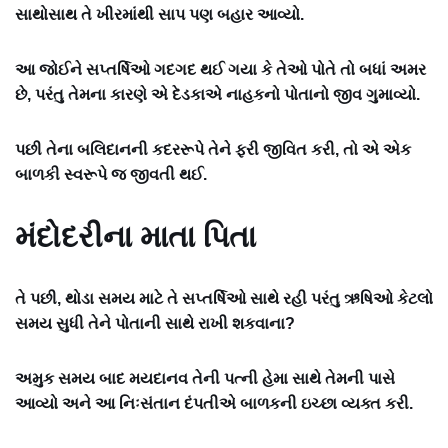
સાથોસાથ તે ખીરમાંથી સાપ પણ બહાર આવ્યો.
આ જોઈને સપ્તર્ષિઓ ગદગદ થઈ ગયા કે તેઓ પોતે તો બધાં અમર
છે, પરંતુ તેમના કારણે એ દેડકાએ નાહકનો પોતાનો જીવ ગુમાવ્યો.
પછી તેના બલિદાનની કદરરૂપે તેને ફરી જીવિત કરી, તો એ એક
બાળકી સ્વરૂપે જ જીવતી થઈ.
મંદોદરીના માતા પિતા
તે પછી, થોડા સમય માટે તે સપ્તર્ષિઓ સાથે રહી પરંતુ ઋષિઓ કેટલો
સમય સુધી તેને પોતાની સાથે રાખી શકવાના?
અમુક સમય બાદ મયદાનવ તેની પત્ની હેમા સાથે તેમની પાસે
આવ્યો અને આ નિઃસંતાન દંપતીએ બાળકની ઇચ્છા વ્યક્ત કરી.