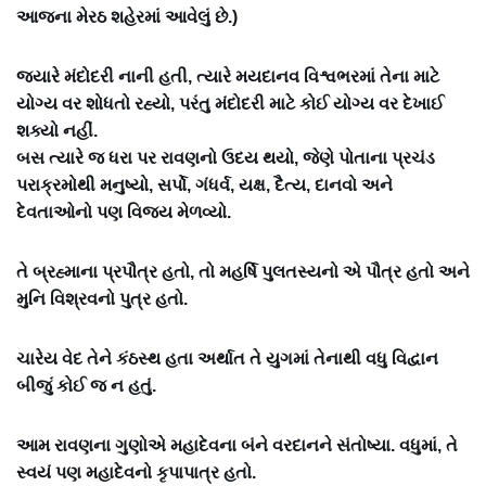
આજના મેરઠ શહેરમાં આવેલું છે.)
જ્યારે મંદોદરી નાની હતી, ત્યારે મયદાનવ વિશ્વભરમાં તેના માટે
યોગ્ય વર શોધતો રહ્યો, પરંતુ મંદોદરી માટે કોઈ યોગ્ય વર દેખાઈ
શક્યો નહીં.
બસ ત્યારે જ ધરા પર રાવણનો ઉદય થયો, જેણે પોતાના પ્રચંડ
પરાક્રમોથી મનુષ્યો, સર્પો, ગંધર્વ, યક્ષ, દૈત્ય, દાનવો અને
દેવતાઓનો પણ વિજય મેળવ્યો.
તે બ્રહ્માના પ્રપૌત્ર હતો, તો મહર્ષિ પુલતસ્યનો એ પૌત્ર હતો અને
મુનિ વિશ્રવનો પુત્ર હતો.
ચારેય વેદ તેને કંઠસ્થ હતા અર્થાત તે યુગમાં તેનાથી વધુ વિદ્વાન
બીજું કોઈ જ ન હતું.
આમ રાવણના ગુણોએ મહાદેવના બંને વરદાનને સંતોષ્યા. વધુમાં, તે
સ્વયં પણ મહાદેવનો કૃપાપાત્ર હતો.