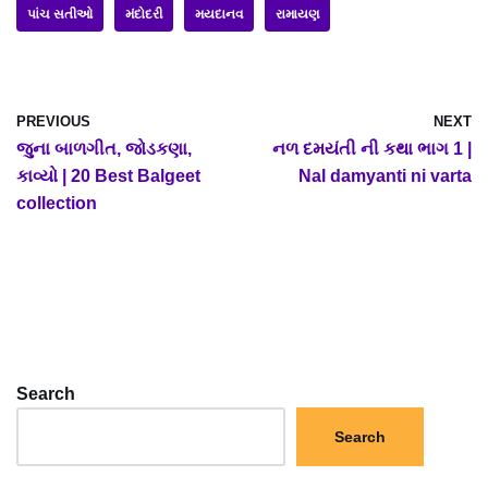
પાંચ સતીઓ
મંદોદરી
મયદાનવ
રામાયણ
PREVIOUS
NEXT
જુના બાળગીત, જોડકણા,
નળ દમયંતી ની કથા ભાગ 1 |
કાવ્યો | 20 Best Balgeet
Nal damyanti ni varta
collection
Search
Search