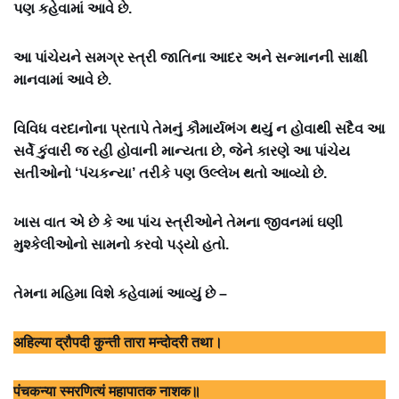
પણ કહેવામાં આવે છે.
આ પાંચેયને સમગ્ર સ્ત્રી જાતિના આદર અને સન્માનની સાક્ષી
માનવામાં આવે છે.
વિવિધ વરદાનોના પ્રતાપે તેમનું કૌમાર્યભંગ થયું ન હોવાથી સદૈવ આ
સર્વે કુંવારી જ રહી હોવાની માન્યતા છે, જેને કારણે આ પાંચેય
સતીઓનો ‘પંચકન્યા’ તરીકે પણ ઉલ્લેખ થતો આવ્યો છે.
ખાસ વાત એ છે કે આ પાંચ સ્ત્રીઓને તેમના જીવનમાં ઘણી
મુશ્કેલીઓનો સામનો કરવો પડ્યો હતો.
તેમના મહિમા વિશે કહેવામાં આવ્યું છે –
अहिल्या द्रौपदी कुन्ती तारा मन्दोदरी तथा।
पंचकन्या स्मरणित्यं महापातक नाशक॥