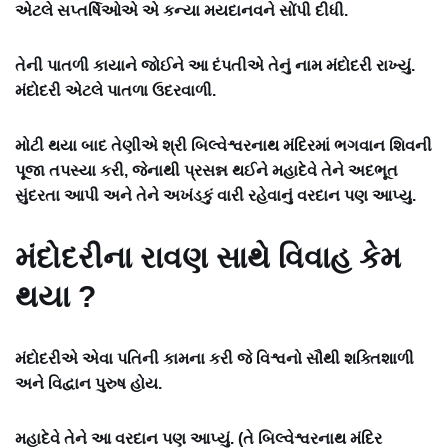
એટલે સપ્તર્ષિઓએ એ કન્યા મયદાનવને સોંપી દીધી.
તેની પાતળી કાયાને જોઈને આ દંપતીએ તેનું નામ મંદોદરી રાખ્યું.
મંદોદરી એટલે પાતળા ઉદરવાળી.
મોટી થયા બાદ તેણીએ શ્રી બિલ્વેશ્વરનાથ મંદિરમાં ભગવાન શિવની
પૂજા તપસ્યા કરી, જેનાથી પ્રસન્ન થઈને મહાદેવે તેને અદભૂત
સુંદરતા આપી અને તેને અખંડકું વારી રહેવાનું વરદાન પણ આપ્યુ.
મંદોદરીના રાવણ સાથે વિવાહ કેમ
થયા ?
મંદોદરીએ એવા પતિની કામના કરી જે વિશ્વનો સૌથી શક્તિશાળી
અને વિદ્વાન પુરુષ હોય.
મહાદેવે તેને આ વરદાન પણ આપ્યું. (તે બિલ્વેશ્વરનાથ મંદિર