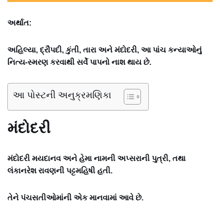
અર્થાત:
અહિલ્યા, દ્રૌપદી, કુંતી, તારા અને મંદોદરી, આ પાંચ કન્યાઓનું
નિત્ય-સ્મરણ કરવાથી સર્વે પાપનો નાશ થાય છે.
આ પોસ્ટની અનુક્રમણિકા
મંદોદરી
મંદોદરી મયદાનવ અને હેમા નામની અપ્સરાની પુત્રી, તથા
લંકાનરેશ રાવણની પટ્ટમહિષી હતી.
તેને પંચસતીઓમાંની એક માનવામાં આવે છે.