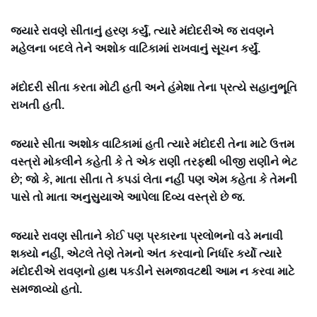
જ્યારે રાવણે સીતાનું હરણ કર્યું, ત્યારે મંદોદરીએ જ રાવણને
મહેલના બદલે તેને અશોક વાટિકામાં રાખવાનું સૂચન કર્યું.
મંદોદરી સીતા કરતા મોટી હતી અને હંમેશા તેના પ્રત્યે સહાનુભૂતિ
રાખતી હતી.
જ્યારે સીતા અશોક વાટિકામાં હતી ત્યારે મંદોદરી તેના માટે ઉત્તમ
વસ્ત્રો મોકલીને કહેતી કે તે એક રાણી તરફથી બીજી રાણીને ભેટ
છે; જો કે, માતા સીતા તે કપડાં લેતા નહીં પણ એમ કહેતા કે તેમની
પાસે તો માતા અનુસુયાએ આપેલા દિવ્ય વસ્ત્રો છે જ.
જ્યારે રાવણ સીતાને કોઈ પણ પ્રકારના પ્રલોભનો વડે મનાવી
શક્યો નહીં, એટલે તેણે તેમનો અંત કરવાનો નિર્ધાર કર્યો ત્યારે
મંદોદરીએ રાવણનો હાથ પકડીને સમજાવટથી આમ ન કરવા માટે
સમજાવ્યો હતો.