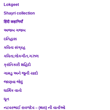
Lokgeet
Shayri collection
हिंदी कहानियाँ
અજબ ગજબ
ઇતિહાસ
કવિતા સંગ્રહ
કવિતા,લોકગીત,ગઝલ
ક્રાંતિકારી શહિદો
ગામડુ અને જુની યાદો
જાણવા જેવું
ધાર્મિક વાતો
ધૂન
નટવરભાઈ રાવળદેવ – (થરા) ની વાર્તાઓ