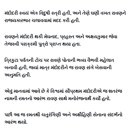
મંદોદરી સ્વયં એક વિદુષી સ્ત્રી હતી, અને તેણે ઘણી વખત રાવણને
રાજ્યકારભાર ચલાવવામાં મદદ કરી હતી.
રાવણને મંદોદરી થકી મેઘનાદ, પ્રહસ્ત અને અક્ષયકુમાર જેવા
તેજસ્વી પરાક્રમી પુત્રો પ્રાપ્ત થયા હતા.
ત્રિકુટા પર્વતની ટોચ પર રાવણે પોતાની ભવ્ય વૈભવી મહેલાત
બનાવી હતી, જ્યાં માત્ર મંદોદરીને જ રાવણ સંગે બેસવાની
અનુમતિ હતી.
એવું માનવામાં આવે છે કે વિશ્વમાં સૌપ્રથમ મંદોદરીએ જ શતરંજ
નામની રમતનો આરંભ રાવણ સાથે મનોરંજનાર્થે કર્યો હતો.
પછી આ જ રમતથી ચતુરંગિણી અને અક્ષૌહિણી સેનાના સંદર્ભનો
આરંભ થયો.