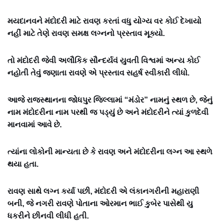
મયદાનવને મંદોદરી માટે રાવણ કરતાં વધુ યોગ્ય વર કોઈ દેખાયો
નહીં માટે તેણે રાવણ સમક્ષ લગ્નનો પ્રસ્તાવ મૂક્યો.
તો મંદોદરી જેવી અલૌકિક સૌન્દર્યવં યુવતી વિશ્વમાં અન્ય કોઈ
નહોતી તેવું જણાતા રાવણે એ પ્રસ્તાવ સહર્ષ સ્વીકારી લીધો.
આજે રાજસ્થાનના જોધપુર જિલ્લામાં “મંડોર” નામનું સ્થળ છે, જેનું
નામ મંદોદરીના નામ પરથી જ પડ્યું છે અને મંદોદરીને ત્યાં કુળદેવી
માનવામાં આવે છે.
ત્યાંના લોકોની માન્યતા છે કે રાવણ અને મંદોદરીના લગ્ન આ સ્થળે
થયા હતા.
રાવણ સાથે લગ્ન કર્યા પછી, મંદોદરી એ લંકાનગરીની મહારાણી
બની, જે નગરી રાવણે પોતાના ઓરમાન ભાઈ કુબેર પાસેથી યુ
ધકરીને છીનવી લીધી હતી.