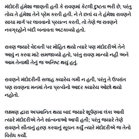
મંદોદરી હંમેશા જાણતી હતી કે રાવણમાં કેટલી દુષ્ટતા ભરી છે, પરંતુ
તોય તે હંમેશા તેને પ્રેમ કરતી હતી. ને તે છતાં ય તે હંમેશા રાવણને
સાચા માર્ગ પર લાવવાનો પ્રયત્ન કરતી, તો તેણે જ રાવણને
નવગ્રહોને બંદી બનાવતા અટકાવ્યો હતો.
રાવણ જ્યારે વેદવતી પર મોહિત થયો ત્યારે પણ મંદોદરીએ તેને
આવું ન કરવા માટે સમજાવ્યો હતો, પરંતુ રાવણ માન્યો નહીં અને
આમ તેનાથી તેનું જ અનિષ્ટ થયું હતું.
રાવણને મંદોદરીની સલાહ ક્યારેય ગમી ન હતી, પરંતુ તે ઉપરાંત
પણ રાવણના મનમાં તેના પ્રત્યેનો આદર ક્યારેય ઓછો થયો
નહોતો.
લક્ષ્મણ દ્વારા અપમાનિત થયા બાદ જ્યારે શૂર્પણખા લંકા આવી
ત્યારે મંદોદરીએ તેને સાંત્વનાઓ આપી હતી; પરંતુ જ્યારે તેણે
રાવણને સીતાનું હરણ કરવાનું સૂચન કર્યું ત્યારે મંદોદરીએ જ તેનો
વિરોધ કર્યો.