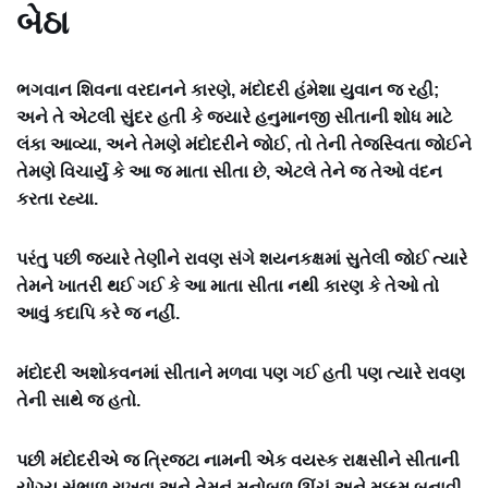
બેઠા
ભગવાન શિવના વરદાનને કારણે, મંદોદરી હંમેશા યુવાન જ રહી;
અને તે એટલી સુંદર હતી કે જ્યારે હનુમાનજી સીતાની શોધ માટે
લંકા આવ્યા, અને તેમણે મંદોદરીને જોઈ, તો તેની તેજસ્વિતા જોઈને
તેમણે વિચાર્યું કે આ જ માતા સીતા છે, એટલે તેને જ તેઓ વંદન
કરતા રહ્યા.
પરંતુ પછી જ્યારે તેણીને રાવણ સંગે શયનકક્ષમાં સુતેલી જોઈ ત્યારે
તેમને ખાતરી થઈ ગઈ કે આ માતા સીતા નથી કારણ કે તેઓ તો
આવું કદાપિ કરે જ નહીં.
મંદોદરી અશોકવનમાં સીતાને મળવા પણ ગઈ હતી પણ ત્યારે રાવણ
તેની સાથે જ હતો.
પછી મંદોદરીએ જ ત્રિજટા નામની એક વયસ્ક રાક્ષસીને સીતાની
યોગ્ય સંભાળ રાખવા અને તેમનું મનોબળ ઊંચું અને મક્કમ બનાવી