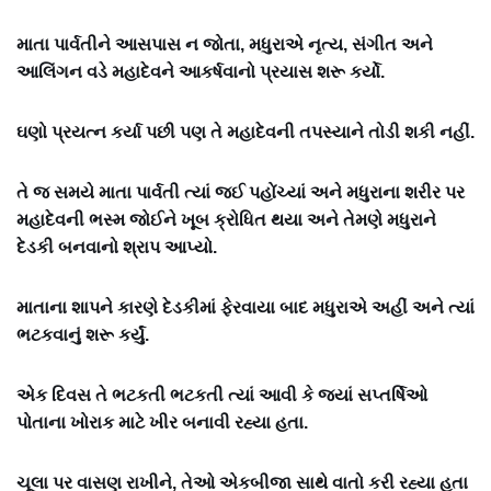
માતા પાર્વતીને આસપાસ ન જોતા, મધુરાએ નૃત્ય, સંગીત અને
આલિંગન વડે મહાદેવને આકર્ષવાનો પ્રયાસ શરૂ કર્યો.
ઘણો પ્રયત્ન કર્યા પછી પણ તે મહાદેવની તપસ્યાને તોડી શકી નહીં.
તે જ સમયે માતા પાર્વતી ત્યાં જઈ પહોંચ્યાં અને મધુરાના શરીર પર
મહાદેવની ભસ્મ જોઈને ખૂબ ક્રોધિત થયા અને તેમણે મધુરાને
દેડકી બનવાનો શ્રાપ આપ્યો.
માતાના શાપને કારણે દેડકીમાં ફેરવાયા બાદ મધુરાએ અહીં અને ત્યાં
ભટકવાનું શરૂ કર્યું.
એક દિવસ તે ભટકતી ભટકતી ત્યાં આવી કે જ્યાં સપ્તર્ષિઓ
પોતાના ખોરાક માટે ખીર બનાવી રહ્યા હતા.
ચૂલા પર વાસણ રાખીને, તેઓ એકબીજા સાથે વાતો કરી રહ્યા હતા