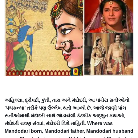
અહિલ્યા, દ્રૌપદી, કુંતી, તારા અને મંદોદરી, આ પાંચેય સતીઓનો
‘પંચકન્યા’ તરીકે પણ ઉલ્લેખ થતો આવ્યો છે. આજે જાણો પાંચ
સતીઓમાથી મંદોદરી સાથે જોડાયેલી કેટલીક અદ્ભુત કથાઓ,
મંદોદરી રાવણ સંવાદ, મંદોદરી વિશે માહિતી. Where was
Mandodari born, Mandodari father, Mandodari husband