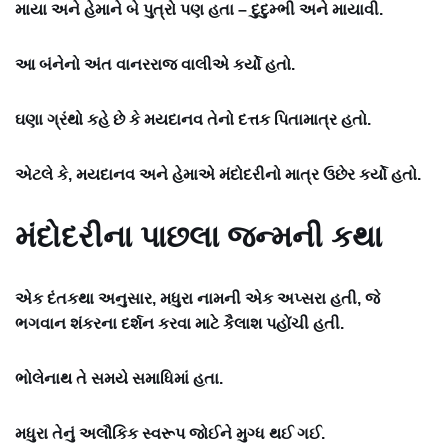
માયા અને હેમાને બે પુત્રો પણ હતા – દુદુમ્ભી અને માયાવી.
આ બંનેનો અંત વાનરરાજ વાલીએ કર્યો હતો.
ઘણા ગ્રંથો કહે છે કે મયદાનવ તેનો દત્તક પિતામાત્ર હતો.
એટલે કે, મયદાનવ અને હેમાએ મંદોદરીનો માત્ર ઉછેર કર્યો હતો.
મંદોદરીના પાછલા જન્મની કથા
એક દંતકથા અનુસાર, મધુરા નામની એક અપ્સરા હતી, જે
ભગવાન શંકરના દર્શન કરવા માટે કૈલાશ પહોંચી હતી.
ભોલેનાથ તે સમયે સમાધિમાં હતા.
મધુરા તેનું અલૌકિક સ્વરૂપ જોઈને મુગ્ધ થઈ ગઈ.