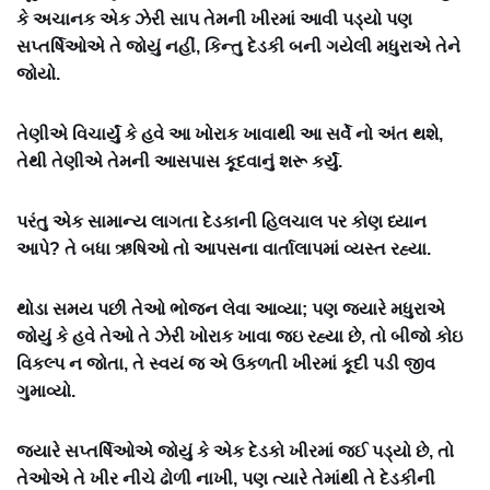
કે અચાનક એક ઝેરી સાપ તેમની ખીરમાં આવી પડ્યો પણ
સપ્તર્ષિઓએ તે જોયું નહીં, કિન્તુ દેડકી બની ગયેલી મધુરાએ તેને
જોયો.
તેણીએ વિચાર્યું કે હવે આ ખોરાક ખાવાથી આ સર્વે નો અંત થશે,
તેથી તેણીએ તેમની આસપાસ કૂદવાનું શરૂ કર્યું.
પરંતુ એક સામાન્ય લાગતા દેડકાની હિલચાલ પર કોણ ધ્યાન
આપે? તે બધા ઋષિઓ તો આપસના વાર્તાલાપમાં વ્યસ્ત રહ્યા.
થોડા સમય પછી તેઓ ભોજન લેવા આવ્યા; પણ જ્યારે મધુરાએ
જોયું કે હવે તેઓ તે ઝેરી ખોરાક ખાવા જઇ રહ્યા છે, તો બીજો કોઇ
વિકલ્પ ન જોતા, તે સ્વયં જ એ ઉકળતી ખીરમાં કૂદી પડી જીવ
ગુમાવ્યો.
જ્યારે સપ્તર્ષિઓએ જોયું કે એક દેડકો ખીરમાં જઈ પડ્યો છે, તો
તેઓએ તે ખીર નીચે ઢોળી નાખી, પણ ત્યારે તેમાંથી તે દેડકીની