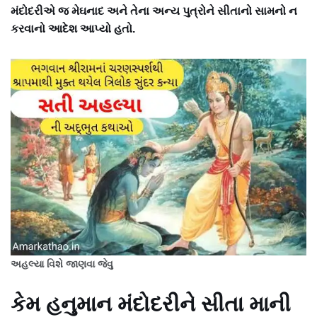
મંદોદરીએ જ મેઘનાદ અને તેના અન્ય પુત્રોને સીતાનો સામનો ન
કરવાનો આદેશ આપ્યો હતો.
અહલ્યા વિશે જાણવા જેવુ
કેમ હનુમાન મંદોદરીને સીતા માની