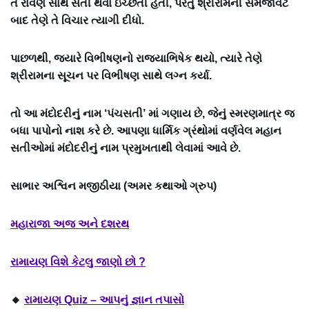
તે રાવણ સાથે સતી થવા ઇચ્છતી હતી, પરંતુ શ્રીરામની સમજાવટ
બાદ તેણે તે વિચાર ત્યાગી દીધો.
પાછળથી, જ્યારે વિભીષણનો રાજ્યાભિષેક થયો, ત્યારે તેણે
શ્રીરામના સૂચન પર વિભીષણ સાથે લગ્ન કર્યા.
તો આ મંદોદરીનું નામ ‘પંચસતી’ માં ગણાય છે, જેનું સ્મરણમાત્ર જ
બધા પાપોનો નાશ કરે છે. આપણા ધાર્મિક ગ્રંથોમાં વર્ણવેલ મહાન
સતીઓમાં મંદોદરીનું નામ પ્રમુખતાથી લેવામાં આવે છે.
સાભાર અશ્વિન મજીઠીયા (અમર કથાઓ ગ્રુપ)
મહારાજા અજ અને દશરથ
રામાયણ વિશે કેટલુ જાણો
છો
?
🔸
રામાયણ Quiz – આપનું જ્ઞાન તપાસો