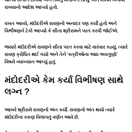
રાખવાનો આદેશ આપ્યો હતો.
વખત આવ્યે, મંદોદરીએ રાવણનો અનાદર પણ કર્યો હતો અને
વિભીષણને ટેકો આપ્યો કે સીતા શ્રીરામને પરત કરવી જોઈએ.
જ્યારે મંદોદરીએ રાવણને સીતા પરત કરવા માટે વારંવાર કહ્યું, ત્યારે
રાવણ ક્રોધિત થઈ ગયો અને તેને ‘સ્ત્રીઓના આઠ અવગુણો’
વિષયે વ્યાખ્યાન આપ્યું હતું.
મંદોદરીએ કેમ કર્યા વિભીષણ સાથે
લગ્ન ?
આખરે શ્રીરામે રાવણનો અંત કર્યો. રાવણનો અંત થયો ત્યારે
મંદોદરીના કરુણ વિલાપનું વર્ણન આવે છે.