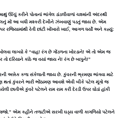
થું ઊંચું કરીને પોતાનાં ભાંગેલ ડાંડલીવાળાં ચશ્માંની અંદરથી
નું મોં આ બધી મશ્કરી દેખીને ઝંખવાણું પડતું જાય છે. એમ
ર રજિયામાંથી રેતી છાંટી ખોંખારો ખાઈ, આગળ ધર્યો અને કહ્યું:
 બોલવા લાગ્યો કે “વાહ! રંગ છે ગોંડળના ખોરડાને! એ તો એમ જ
તો દરિયાને કાંઠે જ વયાં જાય ને! રંગ છે બાપુને!”
રની અક્કેક કળા સંકેલાતી જાય છે. કુંવરની ભ્રમણા ભાંગવા માટે
થતાં કુંવરને ભારી ભોંઠામણ આવશે એવી બીકે પટેલ મૂંગો જ
ળાયેલી છાતીએ કુંવરે પટેલને રામ રામ કરી દેરડી ઉપર ઘોડાં હાંકી
પી જજો.” એમ કહીને તળાટીએ સરખી ઘડ્ય વાળી કાગળિયો પટેલને