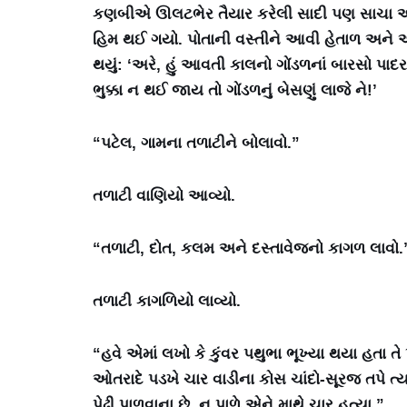
કણબીએ ઊલટભેર તૈયાર કરેલી સાદી પણ સાચા અંત
હિમ થઈ ગયો. પોતાની વસ્તીને આવી હેતાળ અને
થયું: ‘અરે, હું આવતી કાલનો ગોંડળનાં બારસો પા
ભુક્કા ન થઈ જાય તો ગોંડળનું બેસણું લાજે ને!’
“પટેલ, ગામના તળાટીને બોલાવો.”
તળાટી વાણિયો આવ્યો.
“તળાટી, દોત, કલમ અને દસ્તાવેજનો કાગળ લાવો.
તળાટી કાગળિયો લાવ્યો.
“હવે એમાં લખો કે કુંવર પથુભા ભૂખ્યા થયા હતા 
ઓતરાદે પડખે ચાર વાડીના કોસ ચાંદો-સૂરજ તપે ત્યાં
પેઢી પાળવાના છે. ન પાળે એને માથે ચાર હત્યા.”