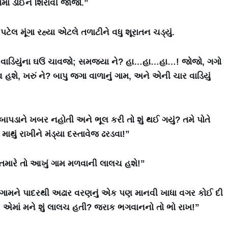
માં ડોઈને શિરાવી જાજો.”
પટેલ મૂંગા રહ્યા એટલે તળાટીને વધુ શૂરાતન ચડ્યું.
ાર વાડિયુંના ઘઉં ચાવજો; સમજ્યા ને? હા…હા…હા…! જોજો, ગગો
 હશે, ખરું ને? બાપુ જગા વાળાનું ગામ, અને એની ચાર વાડિયું
બાપડાને ખબર નહોતી અને ભૂલ કરી તો શું થઈ ગયું? તમે પોતે
માથું રાખીને મંડ્યા દસ્તાવેજ ઢરડવા!”
 ને તમારે તો આખું ગામ મળવાની લાલચ હશે!”
પણા ગામને પાદરથી અઢાર વરણનું એક પણ માનવી ખાધા વગર કોઈ દી
 એમાં મને શું લાલચ હતી? જરાક ભગવાનનો તો ભો રાખ!”