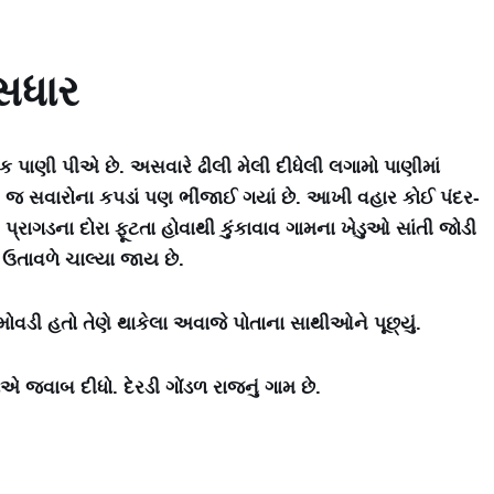
રસધાર
 પાણી પીએ છે. અસવારે ઢીલી મેલી દીધેલી લગામો પાણીમાં
તેમ જ સવારોના કપડાં પણ ભીંજાઈ ગયાં છે. આખી વહાર કોઈ પંદર-
પ્રાગડના દોરા ફૂટતા હોવાથી કુંકાવાવ ગામના ખેડુઓ સાંતી જોડી
ે ઉતાવળે ચાલ્યા જાય છે.
ોવડી હતો તેણે થાકેલા અવાજે પોતાના સાથીઓને પૂછ્યું.
 જવાબ દીધો. દેરડી ગોંડળ રાજનું ગામ છે.