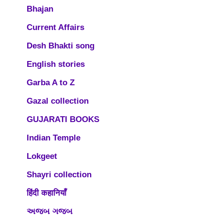
Bhajan
Current Affairs
Desh Bhakti song
English stories
Garba A to Z
Gazal collection
GUJARATI BOOKS
Indian Temple
Lokgeet
Shayri collection
हिंदी कहानियाँ
અજબ ગજબ