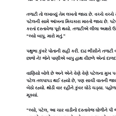
તળાટી તો લખાવ્યું તેમ લખતો જાય છે. વચ્ચે વચ્ચે મા
પટેલની સામે આંખના મિચકારા મારતો જાય છે. પટેલ
કરતાં દસ્તાવેજ પૂરો થયો. તળાટીએ લીલા અક્ષરો ઉપ
“લ્યો બાપુ, મારો મતું.”
પથુભા કુંવરે પોતાની સહી કરી. દાઢ ભીંસીને તળાટી
છાજે ને! જેને પાણીએ બાપુ હાથ વીછળે એનાં દાળદર 
વાણિયો બોલે છે અને એને વેણે વેણે પટેલના મુખ પ
પટેલ તલપાપડ થઈ રહ્યો છે, પણ સાચી વાતની જાણ 
બેઠો રહ્યો. થોડી વાર રહીને કુંવર ઘોડે ચડ્યા. પહો
મૂક્યાં.
“લ્યો, પટેલ, આ ચાર વાડીનો દસ્તાવેજ ઘોળીને 