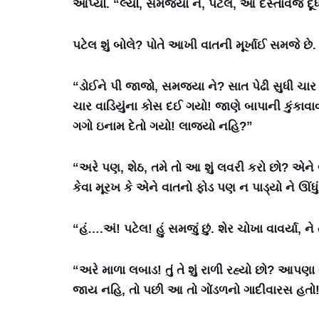
આપ્યો. “લ્યો, સમજ્યા ને, પટેલ, આ દસ્તાવેજ દૂધ
પટેલ શું બોલે? પોતે આખી વાતની મૂર્ખાઈ સમજે છે. 
“ડોઈને પી જાજો, સમજ્યા ને? સાત પેઢી સુધી ચ
ચાર વાડિયુંના કોસ દઈ ગયો! જાણે બાપાની કુંકાવાવ
ગગો ઇનામ દેતો ગયો! લાજ્યો નહિ?”
“અરે પણ, શેઠ, તમે તો આ શું લવરી કરો છો? એને 
કેવા મૂરખ કે એને વાતનો ફોડ પણ ન પાડ્યો ને ઊંધું 
“હં….અં! પટેલ! હું સમજું છું. શેર ચોખા વાવર્યા,
“અરે માળા લબાડ! તું તે શું રાળી રહ્યો છો? આ
જાય નહિ, તો પછી આ તો ગોંડળનો ગાદીવારસ હતો!