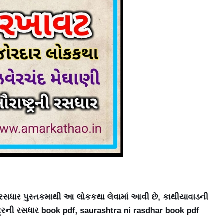
ની રસધાર પુસ્તકમાથી આ લોકકથા લેવામાં આવી છે, કાથીયાવાડની
્ટ્રની રસધાર book pdf, saurashtra ni rasdhar book pdf