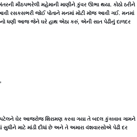
રની મીઠપભરેલી મહેમાની માણીને કુંવર ઊભા થયા. કોઠો ઠરીને
 આવી રસકસભરી જોઈ પોતાને મનમાં મોટી મૉજ આવી ગઈ. મનમાં
દરનો ધણી આજ જેને ઘરે હાથ એઠા કરું, એની સાત પેઢીનું દાળદર
”
તે પટેલને ઘેર આજરોજ શિરામણ કરવા ગયા તે બદલ કુંકાવાવ ગામને
 સુધીને માટે માંડી દીધાં છે અને તે અમારા વંશવારસોએ પેઢી દર