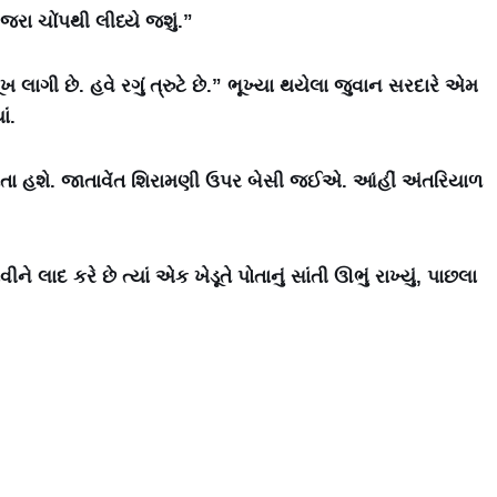
 જરા ચોંપથી લીધ્યે જશું.”
લાગી છે. હવે રગું ત્રુટે છે.” ભૂખ્યા થયેલા જુવાન સરદારે એમ
ં.
 જોતા હશે. જાતાવેંત શિરામણી ઉપર બેસી જઈએ. આંહીં અંતરિયાળ
ાદ કરે છે ત્યાં એક ખેડૂતે પોતાનું સાંતી ઊભું રાખ્યું, પાછલા