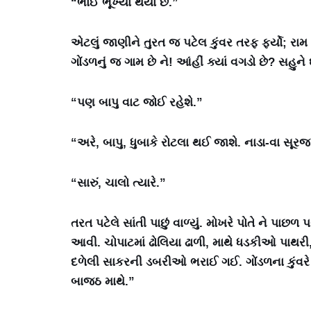
“ભાઈ ભૂખ્યા થયા છે.”
એટલું જાણીને તુરત જ પટેલ કુંવર તરફ ફર્યો; રામ
ગોંડળનું જ ગામ છે ને! આંહીં ક્યાં વગડો છે? સહુને
“પણ બાપુ વાટ જોઈ રહેશે.”
“અરે, બાપુ, ધુબાકે રોટલા થઈ જાશે. નાડા-વા સૂ
“સારું, ચાલો ત્યારે.”
તરત પટેલે સાંતી પાછું વાળ્યું. મોખરે પોતે ને
આવી. ચોપાટમાં ઢોલિયા ઢાળી, માથે ધડકીઓ પાથરી, 
દળેલી સાકરની ડબરીઓ ભરાઈ ગઈ. ગોંડળના કુંવરે બે બગ
બાજઠ માથે.”