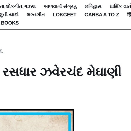
િતા,લોકગીત,ગઝલ
બાળવાર્તા સંગ્રહ
ઇતિહાસ
ધાર્મિક વાત
જુની યાદો
લગ્નગીત
LOKGEET
GARBA A TO Z
हि
 BOOKS
ણી
ી રસધાર ઝવેરચંદ મેઘાણી