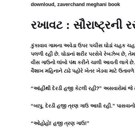
downloud, zaverchand meghani book
રખાવટ : સૌરાષ્ટ્રની 
કુંકાવાવ ગામના અવેડા ઉપર પચીસ ઘોડાં ચહક ચહક
પલળી રહી છે. ઘોડાનાં શરીર પરસેવે રેબઝેબ છે, 
વીસ ગાઉનો લાંબો પંથ કરીને ચાલી આવતી લાગે છે. 
વૈશાખ મહિનાને ટાઢે પહોરે ખેતર ખેડવા માટે ઉતાવળ
“આંહીંથી દેરડી હજી કેટલી રહી?” અસવારોમાં જે મ
“બાપુ, દેરડી હજી ત્રણ ગાઉ આઘી રહી.” પાસવાનોએ
“ઓહોહો! હજી ત્રણ ગાઉ!”