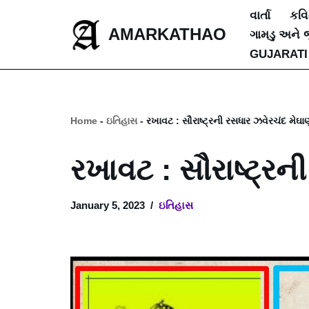
વાર્તા
કવ
AMARKATHAO
ગામડુ અને 
Skip
GUJARATI
to
content
Home
-
ઇતિહાસ
-
રખાવટ : સૌરાષ્ટ્રની રસધાર ઝવેરચંદ મેઘા
રખાવટ : સૌરાષ્ટ્રન
January 5, 2023
ઇતિહાસ