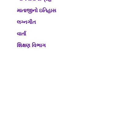
માતાજીનો ઇતિહાસ
લગ્નગીત
વાર્તા
શિક્ષણ વિભાગ