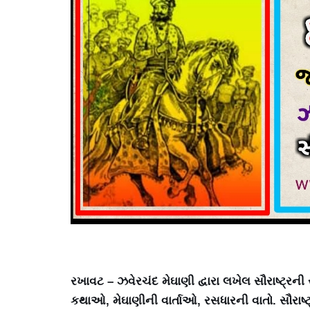
રખાવટ – ઝવેરચંદ મેઘાણી દ્વારા લખેલ સૌરાષ્ટ્ર
કથાઓ, મેઘાણીની વાર્તાઓ, રસધારની વાતો. સૌરાષ