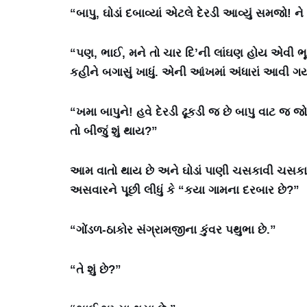
“બાપુ, ઘોડાં દબાવ્યાં એટલે દેરડી આવ્યું સમજો! ને
“પણ, ભાઈ, મને તો ચાર દિ’ની લાંઘણ હોય એવી ભૂખ 
કહીને બગાસું ખાધું. એની આંખમાં અંધારાં આવી ગયા
“ખમા બાપુને! હવે દેરડી ઢૂકડી જ છે બાપુ વાટ જ
તો બીજું શું થાય?”
આમ વાતો થાય છે અને ઘોડાં પાણી ચસકાવી ચસકાવીને લ
અસવારને પૂછી લીધું કે “કયા ગામના દરબાર છે?”
“ગોંડળ-ઠાકોર સંગ્રામજીના કુંવર પથુભા છે.”
“તે શું છે?”