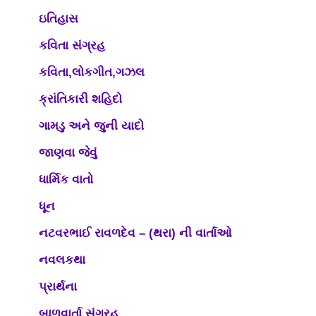
ઇતિહાસ
કવિતા સંગ્રહ
કવિતા,લોકગીત,ગઝલ
ક્રાંતિકારી શહિદો
ગામડુ અને જુની યાદો
જાણવા જેવું
ધાર્મિક વાતો
ધૂન
નટવરભાઈ રાવળદેવ – (થરા) ની વાર્તાઓ
નવલકથા
પ્રાર્થના
બાળવાર્તા સંગ્રહ