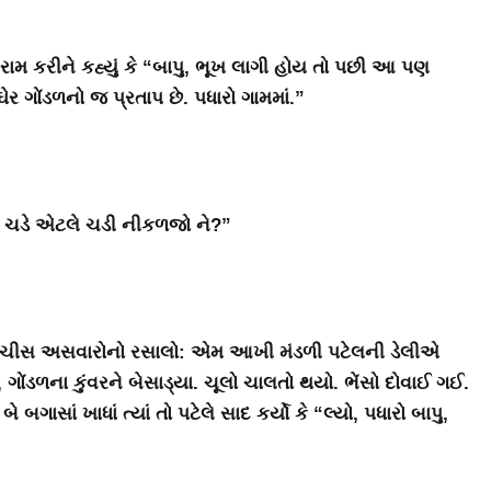
 રામ કરીને કહ્યું કે “બાપુ, ભૂખ લાગી હોય તો પછી આ પણ
 ઘેર ગોંડળનો જ પ્રતાપ છે. પધારો ગામમાં.”
રજ ચડે એટલે ચડી નીકળજો ને?”
 પાછળ પચીસ અસવારોનો રસાલો: એમ આખી મંડળી પટેલની ડેલીએ
ગોંડળના કુંવરને બેસાડ્યા. ચૂલો ચાલતો થયો. ભેંસો દોવાઈ ગઈ.
ાસાં ખાધાં ત્યાં તો પટેલે સાદ કર્યો કે “લ્યો, પધારો બાપુ,