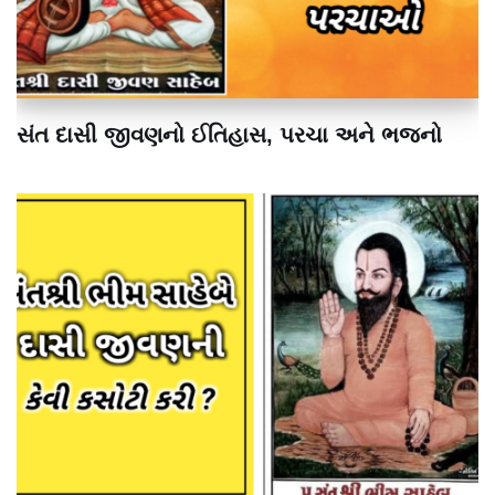
સંત દાસી જીવણનો ઈતિહાસ, પરચા અને ભજનો