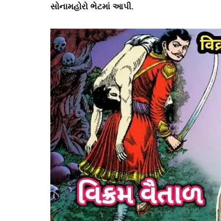
સોનામહોરો ભેટમાં આપી.