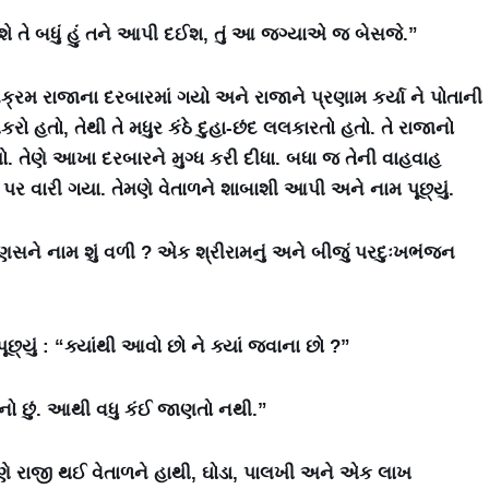
પશે તે બધું હું તને આપી દઈશ, તું આ જગ્યાએ જ બેસજે.”
િક્રમ રાજાના દરબારમાં ગયો અને રાજાને પ્રણામ કર્યા ને પોતાની
રો હતો, તેથી તે મધુર કંઠે દુહા-છંદ લલકારતો હતો. તે રાજાનો
ો. તેણે આખા દરબારને મુગ્ધ કરી દીધા. બધા જ તેની વાહવાહ
દ પર વારી ગયા. તેમણે વેતાળને શાબાશી આપી અને નામ પૂછ્યું.
માણસને નામ શું વળી ? એક શ્રીરામનું અને બીજું પરદુઃખભંજન
્યું : “ક્યાંથી આવો છો ને ક્યાં જવાના છો ?”
જવાનો છું. આથી વધુ કંઈ જાણતો નથી.”
ણે રાજી થઈ વેતાળને હાથી, ઘોડા, પાલખી અને એક લાખ