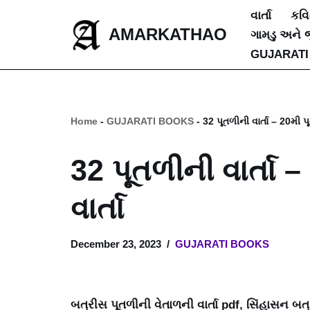
વાર્તા
કવ
AMARKATHAO
ગામડુ અને 
Skip
GUJARATI
to
content
Home
-
GUJARATI BOOKS
-
32 પૂતળીની વાર્તા – 20મી પ
32 પૂતળીની વાર્તા 
વાર્તા
December 23, 2023
GUJARATI BOOKS
બત્રીસ પૂતળીની વેતાળની વાર્તા pdf, સિંહાસન બ