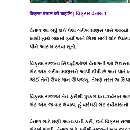
विक्रम बेताल की कहानि | વિક્રમ વેતાલ 1
વેતાળ આ બધું લઈ પેલા ગરીબ માણસ પાસે આવ્યો અ
ખાલી હાથે ગામમાં ફર્યો અને ભિક્ષા માગી લોટ ઉઘરાવ
પીને આરામ કરવા સૂતો.
વિક્રમ રાજાના સિપાહીઓએ વેતાળની આ ઉદારતાની
ભેટ એક ગરીબ માણસને આપી દીધી છે અને પોતે ખાલ
જોઈ તેની ઉપર માન ઊપજ્યુ. તેમણે તરત જ સિપાહ
વિક્રમ રાજાએ તેને ફરીથી પુષ્કળ ધન-ઝવેરાત આપવા મ
ભેટ એક જ વાર લેવાય. હું વારેઘડી ભેટ સ્વીકારું
વેતાળ ભાટે ઘણી આનાકાની કરી, છતાં વિક્રમ રાજા
ભેટમાં આપી. વેતાળ ભાટે ફરીથી રાજાનાં ખૂબ જ ગુ