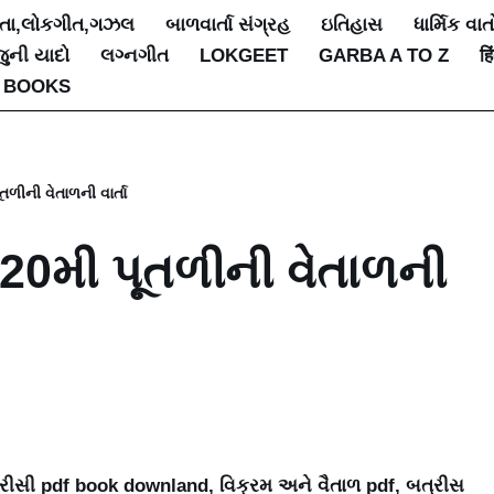
િતા,લોકગીત,ગઝલ
બાળવાર્તા સંગ્રહ
ઇતિહાસ
ધાર્મિક વાત
જુની યાદો
લગ્નગીત
LOKGEET
GARBA A TO Z
हि
 BOOKS
ૂતળીની વેતાળની વાર્તા
– 20મી પૂતળીની વેતાળની
ત્રીસી pdf book downland, વિક્રમ અને વૈતાળ pdf, બત્રીસ