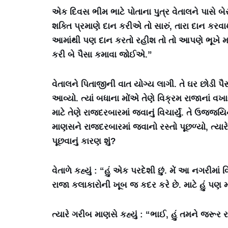
એક દિવસ ભીમ ભાટે પોતાના પુત્ર વેતાલને પાસે બેસાડી
શક્તિ પ્રમાણે દાન કરીએ તો સારું, તારા દાન ક
આમાંથી પણ દાન કરતો રહીશ તો તો આપણે ભૂખે મરવ
કરી બે પૈસા કમાવા જોઈએ.”
વેતાલને પિતાજીની વાત યોગ્ય લાગી. તે ઘર છોડી પ
આવ્યો. ત્યાં બધાના મોંએ તેણે વિક્રમ રાજાનાં વ
માટે તેણે રાજદરબારમાં જવાનું વિચાર્યું. તે ઉજજ
માણસને રાજદરબારમાં જવાનો રસ્તો પૂછળ્યો, ત્યારે
પૂછવાનું કારણ શું?
વેતાળે કહ્યું : “હું એક પરદેશી છું. મેં આ નગરીમ
રાજા કલાકારોની ખૂબ જ કદર કરે છે. માટે હું પણ મ
ત્યારે ગરીબ માણસે કહ્યું : “ભાઈ, હું તમને જરૂર 