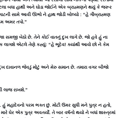
ટલા બધા હાથી અને ઘોડા જોઈને એક બ્રાહ્મણને થયું કે જરૂર
ાટની સામે આવી ઊભો ને હાથ જોડી બોલ્યો : “હે ગૌબ્રાહ્મણ
નામ અમર તપો.”
 સમજી બેઠો છે. તેને કોઈ વાતનું દુખ લાગે છે. જો હવે હું ના
 લાગશે એટલે તેણે કહ્યું: “હે ભૂદેવ! ક્યાંથી આવો છો ને કેમ
ં. દુખ દાવાનળ જેવડું મોટું અને મેરુ સમાન છે. તમારા વગર બીજો
ૌની લાજ રાખશે.”
છું. હું મહાદેવનો પરમ ભક્ત છું. મોટી ઉંમર સુધી મને પુત્ર ન હતો,
રે ઘેર એક પુત્ર અવતર્યો. તે બાર વર્ષનો થયો ને બધાં શાસ્ત્રમાં