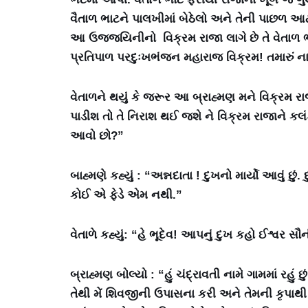
વૈતાળ ભાટને પાલખીમાં બેઠેલો અને તેની પાછળ આ
આ ઉજજયિનીનો વિક્રમ રાજા લાગે છે તે વેતાળ ભ
પ્રતિપાળ પરદુઃખભંજન મહારાજ વિક્રમ! તમારું 
વેતાળને થયું કે જરૂર આ બ્રાહ્મણ મને વિક્રમ રાજા
પાડીશ તો તે નિરાશ થઈ જશે ને વિક્રમ રાજાને કલંક
આવો છો?”
બાહ્મણે કહ્યું : “અન્નદાતા ! દુખનો માર્યો આવું છુ
કોઈ એ ફેડે એમ નથી.”
વેતાળે કહ્યું: “હે ભૂદેવ! આપનું દુખ કહો ઈશ્વર સ
બ્રાહ્મણ બોલ્યો : “હું ચંદ્રાવતી નામે ગામમાં રહું 
તેથી મેં શિવજીની ઉપાસના કરી અને તેમની કૃપાથી મા