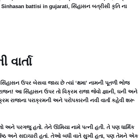
, Sinhasan battisi in gujarati, સિંહાસન બત્રીસી કૃતિ ના
 વાર્તા
ા સિંહાસન ઉપર બેસવા જાય છે ત્યાં ‘ક્ષમા’ નામની પૂતળી ભોજ
રાજન! આ સિંહાસન ઉપર તો વિક્રમ રાજા જેવો જ્ઞાની, ઘની અને
્રમ રાજાના પરાક્રમની અને પરોપકારની નવી વાર્તા કહેવી શરૂ
 અને પરગજુ હતો. તેને ઊમિયા નામે પત્ની હતી. તે પણ ધાર્મિક
િષ્ઠ અને સદાચારી હતાં. તેઓ બધી વાતે સુખી હતા, પણ તેમને એક