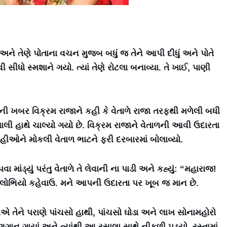
ને તેણે પોતાના વચન મુજબ બધું જ તેને આપી દીધું અને પોતે
ી સીધો સ્મશાને ગયો. ત્યાં તેણે રોટલા બનાવ્યા. તે ખાઈ, પાણી
 ખબર વિક્રમ રાજાને કહી કે વેતાળે રાજા તરફથી મળેલી બધી
ી હાથે ચાલ્યો ગયો છે. વિક્રમ રાજાને વેતાળની આવી ઉદારતા
ીઓને મોકલી વેતાળ ભાટને ફરી દરબારમાં બોલાવ્યો.
ાંડ્યું પરંતુ વેતાળે તે લેવાની ના પાડી અને કહ્યું: “મહારાજ!
 તો લોભિયો કહેવાઉ. મને આપની ઉદારતા પર ખૂબ જ માન છે.
એ તેને પરાણે પાંચસો હાથી, પાંચસો ઘોડા અને લાખ સોનામહોરો
ણગાન ગાયાં અને ત્યાંથી આ રસાલા સાથે નીકળી પડ્યો. રસ્તામાં