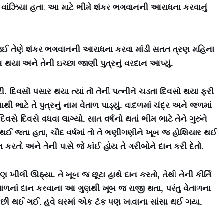
ેઓ વાંઝિયા હતા. આ માટે ભીમે શંકર ભગવાનની આરાધના કરવાનું
ાં જઈ તેણે શંકર ભગવાનની આરાધના કરવા માંડી સતત ત્રણ મહિના
્ન થયા અને તેની ઇચ્છા જાણી પુત્રનું વરદાન આપ્યું.
 દિવસો પસાર થયા ત્યાં તો તેની પત્નીને ચડતા દિવસો થયા ફરી
 ભાટે તે પુત્રનું નામ વેતાળ પાડ્યું. વાદળમાં ચંદ્ર અને જળમાં
સે દિવસે વધવા લાગ્યો. સાત વર્ષનો થતાં ભીમ ભાટે તેને ગુરુંને
્ધ થઈ જતા હતા, ચૌદ વર્ષમાં તો તે ભણીગણીને ખૂબ જ હોશિયાર થઈ
કરતો અને તેની પાસે જે કાંઈ હોય તે ગરીબોને દાન કરી દેતો.
ુણ ખીલી ઊઠ્યા. તે ખૂબ જ છૂટા હાથે દાન કરતો, તેથી તેની કીર્તિ
તાળનાં દાન કરવાના આ ગુણથી ખૂબ જ રાજી થતા, પરંતુ વેતાળના
 ઓછી થઈ ગઈ. હવે ઘરમાં એક ટંક પણ ખાવાના સાંસા થઈ ગયા.