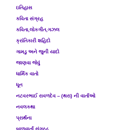
ઇતિહાસ
કવિતા સંગ્રહ
કવિતા,લોકગીત,ગઝલ
ક્રાંતિકારી શહિદો
ગામડુ અને જુની યાદો
જાણવા જેવું
ધાર્મિક વાતો
ધૂન
નટવરભાઈ રાવળદેવ – (થરા) ની વાર્તાઓ
નવલકથા
પ્રાર્થના
બાળવાર્તા સંગ્રહ