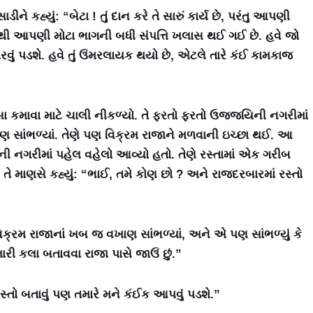
ને કહ્યું: “બેટા ! તું દાન કરે તે સારું કાર્ય છે, પરંતુ આપણી
રવાથી આપણી મોટા ભાગની બધી સંપત્તિ ખલાસ થઈ ગઈ છે. હવે જો
ું પડશે. હવે તું ઉંમરલાયક થયો છે, એટલે તારે કંઈ કામકાજ
ૈસા કમાવા માટે ચાલી નીકળ્યો. તે ફરતો ફરતો ઉજ્જયિની નગરીમાં
ખાણ સાંભળ્યાં. તેણે પણ વિક્રમ રાજાને મળવાની ઇચ્છા થઈ. આ
યિની નગરીમાં પહેલ વહેલો આવ્યો હતો. તેણે રસ્તામાં એક ગરીબ
 તે માણસે કહ્યું: “ભાઈ, તમે કોણ છો ? અને રાજદરબારમાં રસ્તો
ાં વિક્રમ રાજાનાં ખબ જ વખાણ સાંભળ્યાં, અને એ પણ સાંભળ્યું કે
ારી કલા બતાવવા રાજા પાસે જાઉં છું.”
રસ્તો બતાવું પણ તમારે મને કંઈક આપવું પડશે.”