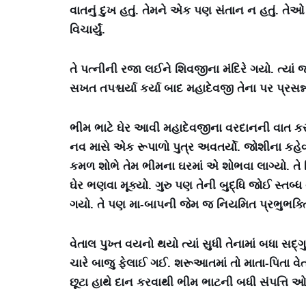
વાતનું દુખ હતું. તેમને એક પણ સંતાન ન હતું. ત
વિચાર્યું.
તે પત્નીની રજા લઈને શિવજીના મંદિરે ગયો. ત્ય
સખત તપશ્ચર્યા કર્યા બાદ મહાદેવજી તેના પર પ્રસન
ભીમ ભાટે ઘેર આવી મહાદેવજીના વરદાનની વાત કરી.
નવ માસે એક રૂપાળો પુત્ર અવતર્યો. જોશીના કહેવાથી
કમળ શોભે તેમ ભીમના ઘરમાં એ શોભવા લાગ્યો. તે દિવ
ઘેર ભણવા મૂક્યો. ગુરુ પણ તેની બુદ્ધિ જોઈ સ્તબ
ગયો. તે પણ મા-બાપની જેમ જ નિયમિત પ્રભુભક્તિ 
વેતાલ પુખ્ત વયનો થયો ત્યાં સુધી તેનામાં બધા સદ્ગ
ચારે બાજુ ફેલાઈ ગઈ. શરૂઆતમાં તો માતા-પિતા વે
છૂટા હાથે દાન કરવાથી ભીમ ભાટની બધી સંપત્તિ