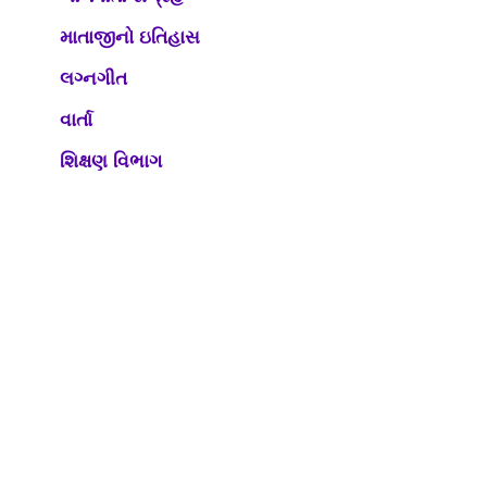
માતાજીનો ઇતિહાસ
લગ્નગીત
વાર્તા
શિક્ષણ વિભાગ