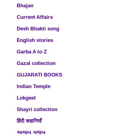
Bhajan
Current Affairs
Desh Bhakti song
English stories
Garba A to Z
Gazal collection
GUJARATI BOOKS
Indian Temple
Lokgeet
Shayri collection
हिंदी कहानियाँ
અજબ ગજબ