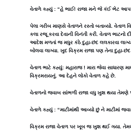
વેતાળે કહ્યું : “હે ભાઈ! રાજા મને જે કંઈ ભેટ આ
પેલા ગરીબ માણસે વેતાળને રસ્તો બતાવ્યો. વેતાળ વ
કલા રજૂ કરવા દેવાની વિનંતી કરી. વેતાળ ભાટનો દીક
આદેશ મળતાં જ મધુર કંઠે દુહા-છંદ લલકારવા લાગ્ય
બોલવા લાગ્યા. ખુદ વિક્રમ રાજા પણ તેના દુહા-છં
વેતાળ ભાટે કહ્યું: મહારાજ ! મારા જેવા સાધારણ 
વિક્રમરાયનું. આ દેહને લોકો વેતાળ કહે છે.
વેતાળનો જવાબ સાંભળી રાજા વધુ ખુશ થયા તેમણે પૂછ
વેતાળે કહ્યું : “માટીમાંથી આવ્યો છું ને માટીમાં 
વિક્રમ રાજા વેતાળ પર ખૂબ જ ખુશ થઈ ગયા. તેમ