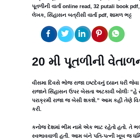
પૂતળીની વાર્તા online read, 32 putali book pdf
લેખક, સિંહાસન બત્રીસી વાર્તા pdf, શામળ ભટ્ટ
20 મી પૂતળીની વેતાળની
વીસમા દિવસે ભોજ રાજા ઇષ્ટદેવનું ધ્યાન ધરી જેવ
રાજાને સિંહાસન ઉપર બેસતા અટકાવી બોલીઃ “હે 
પરાક્રમી રાજા જ બેસી શકશે.” આમ કહી તેણે વિક
કરી.
કનોજ દેશમાં ભીમ નામે એક ભાટ રહેતો હતો. તે ભલો
સ્વભાવવાળી હતી. આમ બંને પતિ-પત્ની ખૂબ જ ધર્મ