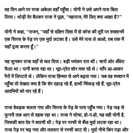
वह दिन आने पर राजा अकेला वहाँ पहुँचा। योगी ने उसे अपने पास बिठा
लिया। थोड़ी देर बैठकर राजा ने पूछा, “महाराज, मेरे लिए क्या आज्ञा है?”
योगी ने कहा, “राजन्, “यहाँ से दक्षिण दिशा में दो कोस की दूरी पर श्मशानमें
एक सिरस के पेड़ पर एक मुर्दा लटका है। उसे मेरे पास ले आओ, तब तक मैं
यहाँ पूजा करता हूँ।”
यह सुनकर राजा वहाँ से चल दिया। बड़ी भयंकर रात थी। चारों ओर अँधेरा
फैला था। पानी बरस रहा था। भूत-प्रेत शोर मचा रहे थे। साँप आ-आकर
पैरों में लिपटते थे। लेकिन राजा हिम्मत से आगे बढ़ता गया। जब वह श्मशान में
पहुँचा तो देखता क्या है कि शेर दहाड़ रहे हैं, हाथी चिंघाड़ रहे हैं, भूत-प्रेत
आदमियों को मार रहे हैं।
राजा बेधड़क चलता गया और सिरस के पेड़ के पास पहुँच गया। पेड़ जड़ से
फुनगी तक आग से दहक रहा था। राजा ने सोचा, हो-न-हो, यह वही योगी है,
जिसकी बात देव ने बतायी थी। पेड़ पर रस्सी से बँधा मुर्दा लटक रहा था।
राजा पेड़ पर चढ़ गया और तलवार से रस्सी काट दी। मुर्दा नीचे किर पड़ा और