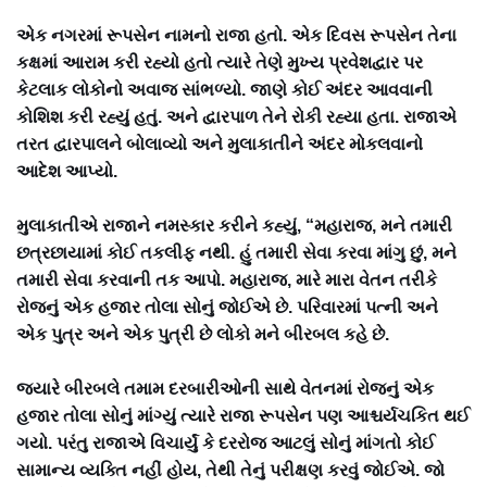
એક નગરમાં રૂપસેન નામનો રાજા હતો. એક દિવસ રૂપસેન તેના
કક્ષમાં આરામ કરી રહ્યો હતો ત્યારે તેણે મુખ્ય પ્રવેશદ્વાર પર
કેટલાક લોકોનો અવાજ સાંભળ્યો. જાણે કોઈ અંદર આવવાની
કોશિશ કરી રહ્યું હતું. અને દ્વારપાળ તેને રોકી રહ્યા હતા. રાજાએ
તરત દ્વારપાલને બોલાવ્યો અને મુલાકાતીને અંદર મોકલવાનો
આદેશ આપ્યો.
મુલાકાતીએ રાજાને નમસ્કાર કરીને કહ્યું, “મહારાજ, મને તમારી
છત્રછાયામાં કોઈ તકલીફ નથી. હું તમારી સેવા કરવા માંગુ છું, મને
તમારી સેવા કરવાની તક આપો. મહારાજ, મારે મારા વેતન તરીકે
રોજનું એક હજાર તોલા સોનું જોઈએ છે. પરિવારમાં પત્ની અને
એક પુત્ર અને એક પુત્રી છે લોકો મને બીરબલ કહે છે.
જ્યારે બીરબલે તમામ દરબારીઓની સાથે વેતનમાં રોજનું એક
હજાર તોલા સોનું માંગ્યું ત્યારે રાજા રૂપસેન પણ આશ્ચર્યચકિત થઈ
ગયો. પરંતુ રાજાએ વિચાર્યું કે દરરોજ આટલું સોનું માંગતો કોઈ
સામાન્ય વ્યક્તિ નહીં હોય, તેથી તેનું પરીક્ષણ કરવું જોઈએ. જો