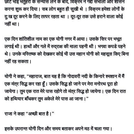
छोटे भाई भर्तुहरी के सन्यास लेने के बाद, विक्रम ने गद्दी संभाली और शासन
करना शुरू कर दिया। सब लोग बहुत ही सुखी थे । विक्रम हमेशा लोगों के
दु:ख दूर करने के लिए तत्पर रहता था । दूर-दूर तक उसे हराने वाला कोई
नहीं था।
एक दिन शांतिशील नाम का एक योगी नगर में आया। उसके सिर पर भभूत
लगाई थी। हाथों और गले में रुद्राक्ष की माला पहनी थी। भगवा कपडे पहने
थे। उनके मस्तिष्क को देखकर कोई भी उस महान योगी को महसूस किए बिना
नहीं रह सकता।
योगी ने कहा, “महाराज, बात यह है कि गोदावरी नदी के किनारे श्मशान में मैं
एक मंत्र सिद्ध कर रहा हूँ। उसके सिद्ध हो जाने पर मेरा मनोरथ पूरा हो
जायेगा। तुम एक रात मेरे पास रहोगे तो मंत्र सिद्ध हो जायेगा। एक दिन रात
को हथियार बाँधकर तुम अकेले मेरे पास आ जाना।”
राजा ने कहा “अच्छी बात है।”
इसके उपरान्त योगी दिन और समय बताकर अपने मठ में चला गया।