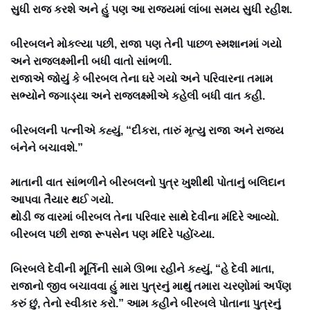
સુધી રાજ કરશે અને હું પણ આ રાજ્યમાં લાંબા સમય સુધી રહીશ.
બીરબલને મોકલ્યા પછી, રાજા પણ તેની પાછળ સ્મશાનમાં ગયો
અને રાજલક્ષ્મીની બધી વાતો સાંભળી.
રાજાએ જોયું કે બીરબલ તેના ઘરે ગયો અને પરિવારના તમામ
સભ્યોને જગાડ્યા અને રાજલક્ષ્મીએ કહેલી બધી વાત કહી.
બીરબલની પત્નીએ કહ્યું, “દીકરા, તારું મૃત્યુ રાજા અને રાજ્ય
બંનેને બચાવશે.”
માતાની વાત સાંભળીને બીરબલનો પુત્ર ખુશીથી પોતાનું બલિદાન
આપવા તૈયાર થઈ ગયો.
થોડી જ વારમાં બીરબલ તેના પરિવાર સાથે દેવીના મંદિરે આવ્યો.
બીરબલ પછી રાજા રૂપસેન પણ મંદિરે પહોંચ્યા.
બિરબલે દેવીની મૂર્તિની સામે ઊભા રહીને કહ્યું, “હે દેવી માતા,
રાજાનો જીવ બચાવવા હું મારા પુત્રનું માથું તમારા ચરણોમાં અર્પણ
કરું છું, તેનો સ્વીકાર કરો.” આમ કહીને બીરબલે પોતાના પુત્રનું