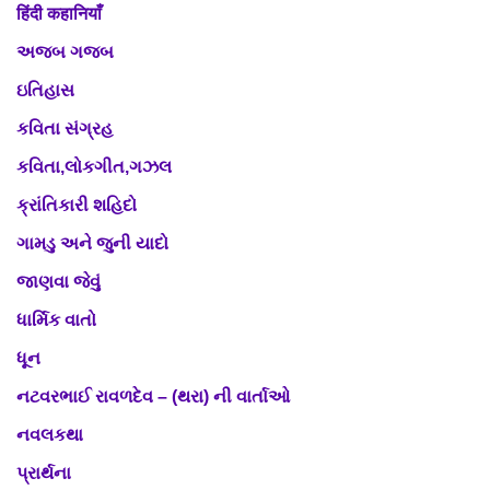
हिंदी कहानियाँ
અજબ ગજબ
ઇતિહાસ
કવિતા સંગ્રહ
કવિતા,લોકગીત,ગઝલ
ક્રાંતિકારી શહિદો
ગામડુ અને જુની યાદો
જાણવા જેવું
ધાર્મિક વાતો
ધૂન
નટવરભાઈ રાવળદેવ – (થરા) ની વાર્તાઓ
નવલકથા
પ્રાર્થના