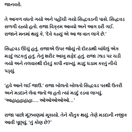
જાનવરો.
તે આગળ વધતો ગયો અને પહોંચી ગયો સિદ્ધવડની પાસે. સિદ્ધવડ
સળગી રહ્યો હતો. રાજા વિક્રમ આવ્યો અને આગ ઠરી ગઈ.
રાજાને મનમાં થયું કે, ‘દેવે કહ્યું એ આ જ વાત લાગે છે.’
સિદ્ધવડ ઊંચું હતું. રાજાએ ઉપર જોયું તો દોરડાથી બાંધેલું એક
મડદું લટકતું હતું. તેનું શરીર આખુ સફેદ હતું. રાજા ઝાડ પર ચડી
ગયો અને તલવારથી દોરડું કાપી નાખ્યું. મડદુ ધડામ કરતું નીચે
પડ્યું.
‘હવે આને લઈ જાઉં.’ રાજા બોલતો બોલતો સિદ્ધવડ પરથી ઉતરી
અને મડદાને લેવા જતો જ હતો ત્યાં મડદું રડવા લાગ્યું,
‘આહાહહાહાહા…. ઓઓઓઓઓ…’
રાજા પાછો મૂંઝવણમાં મૂકાયો. તેને કૌતુક થયું. તેણે મડદાની નજીક
આવી પૂછ્યું, ‘તું કોણ છે?’