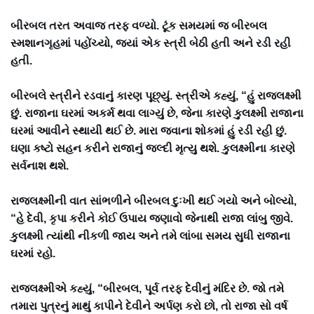
બીરબલ તરત અવાજ તરફ વળ્યો. ટૂંક સમયમાં જ બીરબલ
સ્મશાનગૃહમાં પહોંચ્યો, જ્યાં એક સ્ત્રી બેઠી હતી અને રડી રહી
હતી.
બીરબલે સ્ત્રીને રડવાનું કારણ પૂછ્યું. સ્ત્રીએ કહ્યું, “હું રાજલક્ષ્મી
છું. રાજાના ઘરમાં અકર્મ થવા લાગ્યું છે, જેના કારણે કુલક્ષ્મી રાજાના
ઘરમાં આવીને સ્થાયી થઈ છે. મારા જવાના શોકમાં હું રડી રહી છું.
ઘણા કષ્ટો સહન કરીને રાજાનું જલ્દી મૃત્યુ થશે. કુલક્ષ્મીના કારણે
સર્વનાશ થશે.
રાજલક્ષ્મીની વાત સાંભળીને બીરબલ દુઃખી થઈ ગયો અને બોલ્યો,
“હે દેવી, કૃપા કરીને કોઈ ઉપાય જણાવો જેનાથી રાજા લાંબુ જીવે.
કુલક્ષ્મી ત્યાંથી નીકળી જાય અને તમે લાંબા સમય સુધી રાજાના
ઘરમાં રહો.
રાજલક્ષ્મીએ કહ્યું, “બીરબલ, પૂર્વ તરફ દેવીનું મંદિર છે. જો તમે
તમારા પુત્રનું માથું કાપીને દેવીને અર્પણ કરો છો, તો રાજા સો વર્ષ