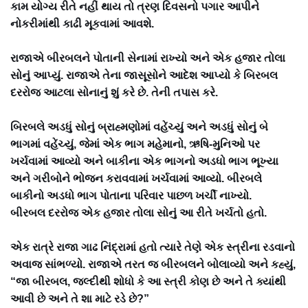
કામ યોગ્ય રીતે નહીં થાય તો ત્રણ દિવસનો પગાર આપીને
નોકરીમાંથી કાઢી મૂકવામાં આવશે.
રાજાએ બીરબલને પોતાની સેનામાં રાખ્યો અને એક હજાર તોલા
સોનું આપ્યું. રાજાએ તેના જાસૂસોને આદેશ આપ્યો કે બિરબલ
દરરોજ આટલા સોનાનું શું કરે છે. તેની તપાસ કરે.
બિરબલે અડધું સોનું બ્રાહ્મણોમાં વહેંચ્યું અને અડધું સોનું બે
ભાગમાં વહેંચ્યું, જેમાં એક ભાગ મહેમાનો, ઋષિ-મુનિઓ પર
ખર્ચવામાં આવ્યો અને બાકીના એક ભાગનો અડધો ભાગ ભૂખ્યા
અને ગરીબોને ભોજન કરાવવામાં ખર્ચવામાં આવ્યો. બીરબલે
બાકીનો અડધો ભાગ પોતાના પરિવાર પાછળ ખર્ચી નાખ્યો.
બીરબલ દરરોજ એક હજાર તોલા સોનું આ રીતે ખર્ચતો હતો.
એક રાત્રે રાજા ગાઢ નિંદ્રામાં હતો ત્યારે તેણે એક સ્ત્રીના રડવાનો
અવાજ સાંભળ્યો. રાજાએ તરત જ બીરબલને બોલાવ્યો અને કહ્યું,
“જા બીરબલ, જલ્દીથી શોધો કે આ સ્ત્રી કોણ છે અને તે ક્યાંથી
આવી છે અને તે શા માટે રડે છે?”