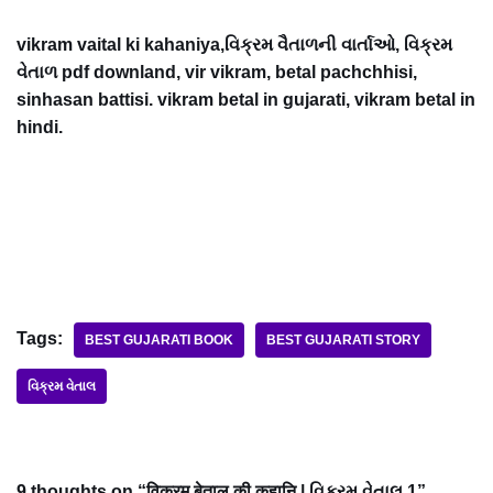
vikram vaital ki kahaniya,વિક્રમ વૈતાળની વાર્તાઓ, વિક્રમ
વેતાળ pdf downland, vir vikram, betal pachchhisi,
sinhasan battisi. vikram betal in gujarati, vikram betal in
hindi.
Tags:
BEST GUJARATI BOOK
BEST GUJARATI STORY
વિક્રમ વેતાલ
9 thoughts on “विक्रम बेताल की कहानि | વિક્રમ વેતાલ 1”