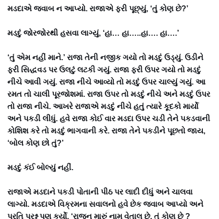
મડદાએ જવાબ ન આપ્યો. રાજાએ ફરી પૂછ્યું, ‘તું કોણ છે?’
મડદું જોરજોરથી હસવા લાગ્યું, ‘હા… હા…..હા…. હા….’
‘તું એમ નહીં માને.’ રાજા તેની નજીક ગયો તો મડદું ઉડ્યું. ઉડીને
ફરી સિદ્ધવડ પર ઉલટું લટકી ગયું. રાજા ફરી ઉપર ગયો તો મડદું
નીચે આવી ગયું. રાજા નીચે આવ્યો તો મડદું ઉપર ચાલ્યું ગયું. આ
રમત તો ચાલી પૂરજોશમાં. રાજા ઉપર તો મડદું નીચે અને મડદું ઉપર
તો રાજા નીચે. આખરે રાજાએ મડદું નીચે હતું ત્યારે કૂદકો માર્યો
અને પકડી લીધું. હવે રાજા કોઈ વાર મડદા ઉપર ચડી તેને પકડવાની
કોશિશ કરે તો મડદું ભાગવાની કરે. રાજા તેને પકડીને પૂછતો જાય,
‘બોલ કોણ છો તું?’
મડદું કંઈ બોલ્યું નહીં.
રાજાએ મડદાને પકડી પોતાની પીઠ પર લાદી દીધું અને ચાલવા
લાગ્યો. મડદાએ વિક્રમના સવાલનો હવે છેક જવાબ આપ્યો અને
પ્રતિ પ્રશ્ન પણ કર્યો, ‘રાજન મારું નામ વેતાલ છે. તું કોણ છે ?