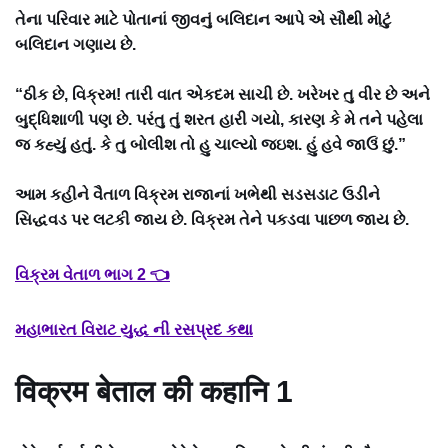
તેના પરિવાર માટે પોતાનાં જીવનું બલિદાન આપે એ સૌથી મોટું
બલિદાન ગણાય છે.
“ઠીક છે, વિક્રમ! તારી વાત એકદમ સાચી છે. ખરેખર તુ વીર છે અને
બુદ્ધિશાળી પણ છે. પરંતુ તું શરત હારી ગયો, કારણ કે મે તને પહેલા
જ કહ્યું હતું. કે તુ બોલીશ તો હુ ચાલ્યો જઇશ. હું હવે જાઉં છું.”
આમ કહીને વૈતાળ વિક્રમ રાજાનાં ખભેથી સડસડાટ ઉડીને
સિદ્ધવડ પર લટકી જાય છે. વિક્રમ તેને પકડવા પાછળ જાય છે.
વિક્રમ વેતાળ ભાગ 2 👈
મહાભારત વિરાટ યુદ્ધ ની રસપ્રદ કથા
विक्रम बेताल की कहानि 1