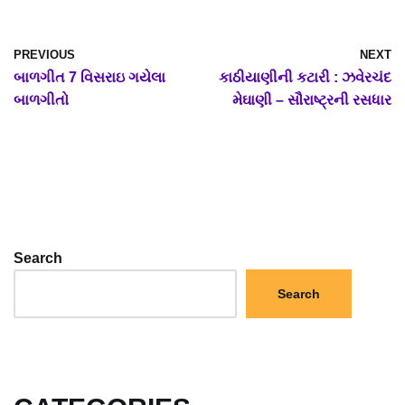
PREVIOUS
NEXT
બાળગીત 7 વિસરાઇ ગયેલા
કાઠીયાણીની કટારી : ઝવેરચંદ
બાળગીતો
મેઘાણી – સૌરાષ્ટ્રની રસધાર
Search
Search