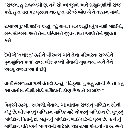
“રાજન, હું રાજલક્ષ્મી છું. તમે સો વર્ષ જીવો અને રાજીખુશીથી રાજ
કરો. હુ તમારા પર પ્રસન્ન થઇ છુ તમારે જે જોઇએ તે વરદાન માંગો.
રાજાએ દુઃખી થઈને કહ્યું, “હે માતા ! મારે શાહીમહેલ નથી જોઈતો,
બસ બીરબલ અને તેના પરિવારને જીવન દાન આપો તેને જીવતા
કરો.
દેવીએ ‘તથાસ્તુ’ કહીને બીરબલ અને તેના પરિવારના સભ્યોને
પુનર્જીવિત કર્યા. રાજા બીરબલની સેવાથી ખુશ થયા અને તેને
અડધુ રાજ્ય આપી દીધું.
વાર્તા સંભળાવ્યા પછી વેતાલે કહ્યું, “વિક્રમ, તું બહુ જ્ઞાની છે. તો કહ
આ વાર્તામાં સૌથી મોટો બલિદાની કોણ છે અને શા માટે?”
વિક્રમે કહ્યું, “સાંભળો, વેતાલ, આ વાર્તામાં રાજાનું બલિદાન સૌથી
મોટું છે. બીરબલનું બલિદાન માલિક માટે નોકરનું બલિદાન છે, પુત્રનું
બલિદાન પિતાનું છે, બહેનનું બલિદાન ભાઈ માટેનો પ્રેમ છે. પત્નીનું
બલિદાન પતિ અને બાળકોની માટે છે. કોઇ રાજા પોતાનાં નોકર અને