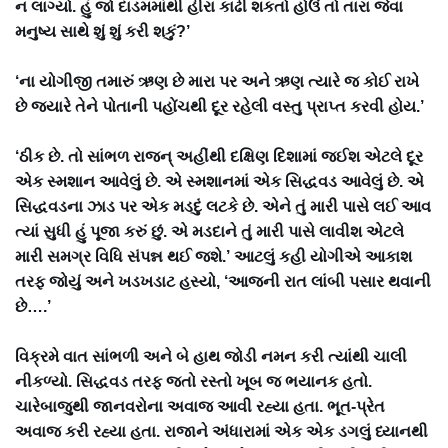
ન લાગ્યો. હું જો દાડમમાંથી હીરા કાઢી શકતો હોઉં તો તારા જેવા
મનુષ્ય સાથે શું શું કરી શકું?’
‘ના યોગીજી તમારું ઋણ છે મારા પર અને ઋણ ત્યારે જ કોઈ રાખે
છે જ્યારે તેને પોતાની પહોંચથી દૂર રહેલી વસ્તુ પ્રાપ્ત કરવી હોય.’
‘ઠીક છે. તો સાંભળ રાજન્ અહીંથી દક્ષિણ દિશામાં જઈશ એટલે દૂર
એક સ્મશાન આવેલું છે. એ સ્મશાનમાં એક સિદ્ધવડ આવેલું છે. એ
સિદ્ધવડના ઝાડ પર એક મડદું લટકે છે. એને તું મારી પાસે લઈ આવ
ત્યાં સુધી હું પૂજા કરું છું. એ મડદાને તું મારી પાસે લાવીશ એટલે
મારી સમગ્ર વિધિ સંપન્ન થઈ જશે.’ આટલું કહી યોગીએ આકાશ
તરફ જોયું અને ખડખડાટ હસ્યો, ‘આજની રાત લાંબી પસાર થવાની
છે….’
વિક્રમે વાત સાંભળી અને બે હાથ જોડી નમન કરી ત્યાંથી ચાલી
નીકળ્યો. સિદ્ધવડ તરફ જતો રસ્તો ખૂબ જ ભયાનક હતો.
ચારેબાજુથી જાનવરોના અવાજ આવી રહ્યા હતા. ભૂત-પ્રેત
અવાજ કરી રહ્યા હતા. રાજાને અંધારામાં એક એક ડગલું ધ્યાનથી