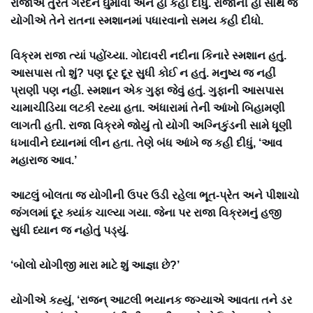
રાજાએ તુરંત ગરદન ઘુમાવી અને હા કહી દીધું. રાજાની હા સાથે જ
યોગીએ તેને રાતના સ્મશાનમાં પધારવાનો સમય કહી દીધો.
વિક્રમ રાજા ત્યાં પહોંચ્યા. ગોદાવરી નદીના કિનારે સ્મશાન હતું.
આસપાસ તો શું? પણ દૂર દૂર સુધી કોઈ ન હતું. મનુષ્ય જ નહીં
પ્રાણી પણ નહીં. સ્મશાન એક ગુફા જેવું હતું. ગુફાની આસપાસ
ચામાચીડિયા લટકી રહ્યા હતા. અંધારામાં તેની આંખો બિહામણી
લાગતી હતી. રાજા વિક્રમે જોયું તો યોગી અગ્નિકુંડની સામે ધૂણી
ધખાવીને ધ્યાનમાં લીન હતા. તેણે બંધ આંખે જ કહી દીધું, ‘આવ
મહારાજ આવ.’
આટલું બોલતા જ યોગીની ઉપર ઉડી રહેલા ભૂત-પ્રેત અને પીશાચો
જંગલમાં દૂર ક્યાંક ચાલ્યા ગયા. જેના પર રાજા વિક્રમનું હજી
સુધી ધ્યાન જ નહોતું પડ્યું.
‘બોલો યોગીજી મારા માટે શું આજ્ઞા છે?’
યોગીએ કહ્યું, ‘રાજન્ આટલી ભયાનક જગ્યાએ આવતા તને ડર