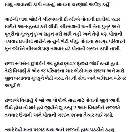
માથું તલવારથી કાપી નાખ્યું. માતાના ચરણોમાં અર્પણ કર્યુ.
ભાઈની લાશ જોઈને બીરબલની દીકરીએ પોતાની છાતીમાં કટાર
મારીને આત્મહત્યા કરી લીધી. બીરબલની પત્ની તેના પુત્ર અને
પુત્રીના મૃત્યુનું દુઃખ સહન કરી શકી નહીં અને તેણે પણ પોતાની
તલવાર છાતીમાં મારીને મૃત્યુને ભેટી લીધું. પોતાના સમગ્ર પરિવારને
મૃત જોઈને બીરબલે પણ તલવાર વડે પોતાની ગરદન કાપી નાખી.
રાજા રૂપસેન છુપાઈને આ હૃદયદ્રાવક દ્રશ્ય જોઈ રહ્યો હતો.
તેણે વિચાર્યું કે એક જ પરિવારના ચાર લોકો મારું રાજ્ય અને મારો
જીવ બચાવવા મૃત્યુને ભેટી ગયા. તેમની સેવા અને બલિદાન ખરેખર
અપૂર્વ છે.
રાજાએ વિચાર્યુ કે જો આ લોકોએ મારા માટે પોતાનો જીવ આપી
દીધો હોય તો મારે હવે જીવીને શુ કરવુ ? આમ વિચારીને રાજાએ
તલવાર ઉગામી અને પોતાની ગરદન કાપવા તૈયાર થઈ ગયો.
ત્યારે દેવી માતા પ્રગટ થયા અને રાજાનો હાથ પકડીને કહ્યું,