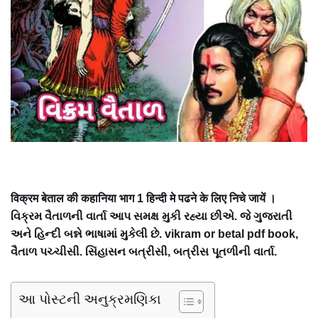
विक्रम बेताल की कहानिया भाग 1 हिन्दी मे पढने के लिए निचे जायें ।
વિક્રમ વૈતાળની વાર્તા આપ સમક્ષ મુકી રહ્યા છીએ. જે ગુજરાતી
અને હિન્દી બન્ને ભાષામાં મુકેલી છે. vikram or betal pdf book,
વૈતાળ પચ્ચીસી. સિંહાસન બત્રીસી, બત્રીસ પૂતળીની વાર્તા.
આ પોસ્ટની અનુક્રમણિકા