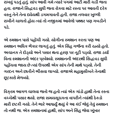
રાખવું પડતું હતું. સાંપ આવી ગમે ત્યારે પગમાં આટી મારી ચડી જતા
હતા. રાજાને સિદ્ધવડ સુધી જતા રોકવા માટે રસ્તા પર આવતી દરેક
વસ્તુ તેને તેના ધ્યેયથી ડગમગાવતી હતી. રાજા તલવાર ખુલ્લી
રાખીને ચાલતો હોય ત્યાં તો નજીકમાં આવેલો પથ્થર પણ ગબડીને
પડે.
એ સ્મશાન પાસે પહોંચી ગયો. યોગીના સ્મશાન કરતા પણ આ
સ્મશાન અધિક ભેંકાર લાગતું હતું. એક સિંહ ગર્જના કરી રહ્યો હતો.
અચાનક તે દોડ્યો અને પસાર થતા હરણ પર તૂટી પડ્યો. રાજા ડર્યા
વિના સ્મશાનની અંદર પ્રવેશ્યો. સ્મશાનની અંદરથી સિદ્ધવડ સુધી
પહોંચવા જાય છે ત્યાં ઉપરથી એક સાંપ તેની માથે પડ્યો. તેની
ગરદન અને છાતીને ભીંસવા લાગ્યો. રાજાએ મહામુસીબતે તેનાથી
છૂટકારો મેળવ્યો.
વિક્રમ આગળ ચાલવા જતો જ હતો ત્યાં એક ગાંડો હાથી તેના રસ્તા
વચ્ચેથી પસાર થયો. રાજા સમયસૂચકતા વાપરીને ત્યાંથી ઠેકડો
મારી છટકી ગયો. તેને ભારે આશ્ચર્યું થયું કે આ કંઈ જેવું તેવું સ્મશાન
તો નથી જ. એક સ્મશાનમાં હાથી, સાંપ અને સિંહ જેવા ખૂંખાર