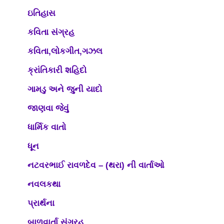
ઇતિહાસ
કવિતા સંગ્રહ
કવિતા,લોકગીત,ગઝલ
ક્રાંતિકારી શહિદો
ગામડુ અને જુની યાદો
જાણવા જેવું
ધાર્મિક વાતો
ધૂન
નટવરભાઈ રાવળદેવ – (થરા) ની વાર્તાઓ
નવલકથા
પ્રાર્થના
બાળવાર્તા સંગ્રહ