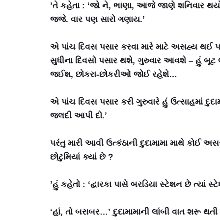
’તે કહેતા : ‘જો ને, ભાણા, આજે જાણે શનિવાર થય
જજે. વાર પણ સારો ગણાય.’
એ પાંચ દિવસ પસાર કરવા મારે માટે અસહ્ય થઈ પડ
સુધીના દિવસો પસાર થશે, ગુરુવાર આવશે – હું બૂ
જઈશ, છોકરા-છોકરીઓ જોઈ રહેશે…
એ પાંચ દિવસ પસાર કરી ગુરુવારે હું ઉત્સાહમાં દુદા
જલદી આપી દો.’
પરંતુ મારી આવી ઉત્કંઠાની દુદામામા માથે કોઈ 
છોટુમિયાં ક્યાં છે ?
’હું કહેતો : ‘દ્વારકા પાસે બરડિયા સ્ટેશન છે ત્યાં સ્
‘હાં, તો બરાબર…’ દુદામામાની લાંબી વાત શરૂ થતી 