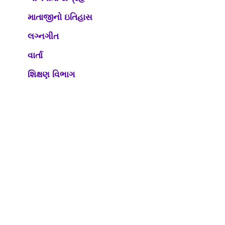
માતાજીનો ઇતિહાસ
લગ્નગીત
વાર્તા
શિક્ષણ વિભાગ