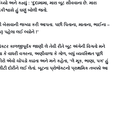
ંચ્યો અને કહ્યું : ‘દુદામામા, મારા બૂટ સીવવાના છે. મારા
ીશ્વાસે હું ઘણું બોલી જતો.
ી બેસવાની જગ્યા કરી આપતા. પછી પિતાના, માતાના, ભાઈના –
પ) પહેલા લઈ લ્યોને !’
્ટર કાળજીપૂર્વક જાણી લે તેવી રીતે બૂટ અંગેની વિગતો મને
ળા કે વાધરી વગરના, અણીવાળા કે ગોળ, બધું વ્યવસ્થિત પૂછી
ો એવો ચોપડો કાઢતા અને મને કહેતા, ‘લે મૂક, ભાણા, પગ’ હું
ીટી દોરીને લઈ લેતાં. બૂટના પ્રોજેક્ટનો પ્રાથમિક તબક્કો આ