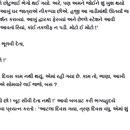
ંકને છોટુભાઈ ભેગો થઈ ગયો. અરે, પણ અમને જોઈને શું ખુશ થયો
્યું, ‘આખું ઘર જાત્રાએ નીકળ્યા છીએ. હજી આ ગાડીમાંથી ઊતર્યાં જ
શન કરાવ્યાં. આખું દ્વારકા ફેરવ્યાં અને છેલ્લે સ્ટેશને આવી
ા આવતાં રિયાં, કાંઈ તકલીફ ન પડી. મોટો ઈ મોટો !’
 ભૂલવી દેતા,
ે !’
ોડા દિવસ કામ નથી થયું, એમાં રહી ગયા છે. કામ તો, ભાણા, આખી
 – એ સોમવારે લઈ જજે, બસ ?
રાવો છો ! બૂટ સીવી દેતા નથી !’ આવો બબડાટ કરી ભગ્યહૃદયે
વા પ્રયત્ન કરતો : ‘આટલા દિવસ ગયા, ત્રણ દિવસ વધુ, એમાં શું