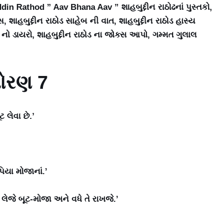
in Rathod ” Aav Bhana Aav ” શાહબુદ્દીન રાઠોઢનાં પુસ્તકો,
, શાહબુદ્દીન રાઠોડ સાહેબ ની વાત, શાહબુદ્દીન રાઠોડ હાસ્ય
ોડ નો ડાયરો, શાહબુદ્દીન રાઠોડ ના જોક્સ આપો, ગમ્મત ગુલાલ
ોરણ 7
ટ લેવા છે.’
યા મોજાનાં.’
ઈ લેજે બૂટ-મોજા અને વધે તે રાખજે.’