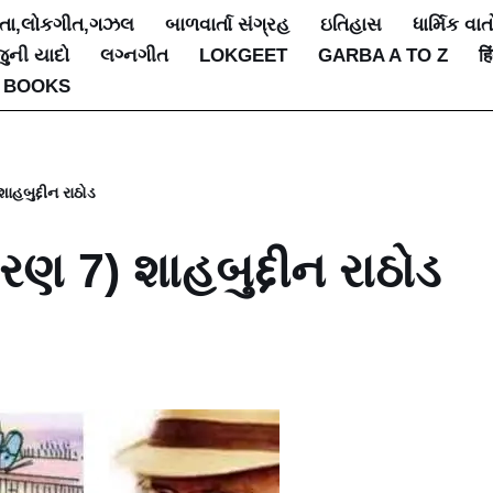
િતા,લોકગીત,ગઝલ
બાળવાર્તા સંગ્રહ
ઇતિહાસ
ધાર્મિક વાત
જુની યાદો
લગ્નગીત
LOKGEET
GARBA A TO Z
हि
 BOOKS
બુદ્દીન રાઠોડ
 7) શાહબુદ્દીન રાઠોડ