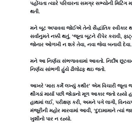
પહોંચતા ત્યારે પરિવારના સમગ્ર સભ્યોની મિટિંગ 
થતી.
મને બૂટ અપાવવા જોઈએ તેનો સૈદ્ધાંતિક સ્વીકાર થત
સર્વાનુમતે નક્કી થતું, ‘જૂના બૂટને રીપેર કરાવી, 
જોનાર ઓળખી ન શકે તેવા, નવા જેવા બનાવી દેવા.
મને આ નિર્ણય સંભળાવવામાં આવતો. નિર્દોષ છૂટવાન
નિર્ણય સાંભળી હુંયે ઢીલોઢફ થઇ જતો.
આખરે ‘મારા કર્મે લખ્યું કથીર’ એમ વિચારી જૂના જ
થીંગડાં માર્યા પછી જોડાનો મૂળ આકાર જતો રહ્યો હ
હાથમાં લઈ, પરીક્ષણ કરી, અમને પગે લાગી, વિનયપૂર
મંજૂરીની મહોર મારવામાં આવી, ‘દુદામામાને ત્યા
ખુશીનો પાર ન રહ્યો.