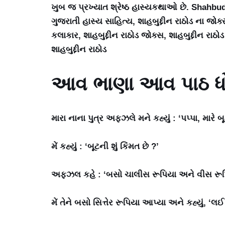
ખુબ જ પ્રખ્યાત શ્રેષ્ઠ હાસ્યકથાઓ છે. Shahbudd
ગુજરાતી હાસ્ય સાહિત્ય, શાહબુદ્દીન રાઠોડ ના જોક્સ
કલાકાર, શાહબુદ્દીન રાઠોડ જોક્સ, શાહબુદ્દીન રાઠ
શાહબુદ્દીન રાઠોડ
આવ ભાણા આવ પાઠ ધ
મારા નાના પુત્ર અફઝલે મને કહ્યું : ‘પપ્પા, મારે બૂ
મેં કહ્યું : ‘બૂટની શું કિંમત છે ?’
અફઝલ કહે : ‘બસો ચાલીસ રૂપિયા અને વીસ રૂપિ
મેં તેને બસો સિત્તેર રૂપિયા આપ્યા અને કહ્યું, ‘લ