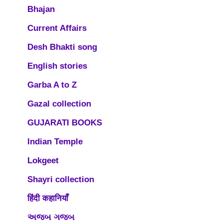
Bhajan
Current Affairs
Desh Bhakti song
English stories
Garba A to Z
Gazal collection
GUJARATI BOOKS
Indian Temple
Lokgeet
Shayri collection
हिंदी कहानियाँ
અજબ ગજબ