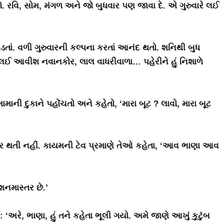
ો. રવિ, સોમ, મંગળ અને જો બુધવાર પણ જાવા દે. એ ગુરુવારે લઈ
તાં. વળી ગુરુવારની કલ્પના કરતાં આનંદ થતો. શનિથી બુધ
ટ લઈ આવીશ નવાનકોર, લાલ વાધરીવાળા… પહેરીને હું નિશાળે
મામાની દુકાને પહોંચતો અને કહેતો, ‘મારા બૂટ ? લાવો, મારા બૂટ
અસર થતી નહીં. કાયમની ટેવ પ્રમાણે તેઓ કહેતા, ‘આવ ભાણા આવ
ટેશનમાસ્તર છે.’
: ‘અરે, ભાણા, હું તને કહેતા ભૂલી ગયો. અમે જાણે આખું કુટુંબ