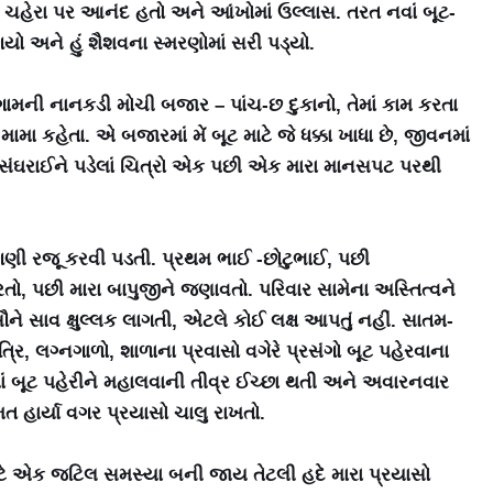
ચહેરા પર આનંદ હતો અને આંખોમાં ઉલ્લાસ. તરત નવાં બૂટ-
ગયો અને હું શૈશવના સ્મરણોમાં સરી પડ્યો.
મની નાનકડી મોચી બજાર – પાંચ-છ દુકાનો, તેમાં કામ કરતા
ામા કહેતા. એ બજારમાં મેં બૂટ માટે જે ધક્કા ખાધા છે, જીવનમાં
તિમાં સંઘરાઈને પડેલાં ચિત્રો એક પછી એક મારા માનસપટ પરથી
માગણી રજૂ કરવી પડતી. પ્રથમ ભાઈ -છોટુભાઈ, પછી
ો, પછી મારા બાપુજીને જણાવતો. પરિવાર સામેના અસ્તિત્વને
ને સાવ ક્ષુલ્લક લાગતી, એટલે કોઈ લક્ષ આપતું નહીં. સાતમ-
િ, લગ્નગાળો, શાળાના પ્રવાસો વગેરે પ્રસંગો બૂટ પહેરવાના
્વોમાં બૂટ પહેરીને મહાલવાની તીવ્ર ઈચ્છા થતી અને અવારનવાર
મત હાર્યા વગર પ્રયાસો ચાલુ રાખતો.
માટે એક જટિલ સમસ્યા બની જાય તેટલી હદે મારા પ્રયાસો