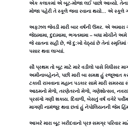
એક કલાકમાં એ બૂટ-મોજા લઈ પાછો આવ્યો. તેના 
મોજા પહેરી તે સ્કૂલે જવા રવાના થયો… એ સ્કૂલે 
અફઝલ જેવડી મારી બાર વર્ષની ઉંમર. એ અમારા ગા
જેઠામામા, દુદામામા, ભગતમામા – બધા મોચીને અમે મ
જે યાતના સહી છે, જે દુ:ખો વેઠ્યાં છે તેનાં સ્મૃ
પસાર થવા લાગ્યાં.
સૌ પ્રથમ તો બૂટ માટે મારે વડીલો પાસે વિધીસર 
અમીનાબહેનને, પછી મારી બા સમક્ષ હું રજૂઆત કરત
ટકાવી રાખવાના મહાન પડકાર સામે મારી સમસ્યા સૌ
આઠમનો મેળો, તરણેતરનો મેળો, ગણેશોત્સવ, નવરાત્ર
પ્રસંગો ગણી શકાય. દિવાળી, બેસતું વર્ષ વગેરે પર
માગણી નામંજૂર થવા છતાં હું નેપોલિયનની જેમ હિં
આખરે મારા બૂટ ખરીદવાનો પ્રશ્ન સમગ્ર પરિવાર 