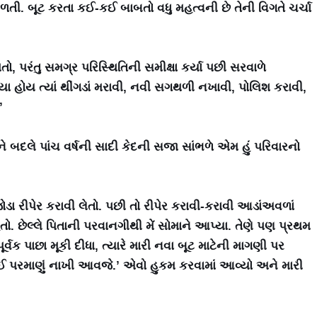
મળતી. બૂટ કરતા કઈ-કઈ બાબતો વધુ મહત્વની છે તેની વિગતે ચર્ચા
ો, પરંતુ સમગ્ર પરિસ્થિતિની સમીક્ષા કર્યા પછી સરવાળે
ફાટ્યા હોય ત્યાં થીંગડાં મરાવી, નવી સગથળી નખાવી, પોલિશ કરાવી,
’
ે બદલે પાંચ વર્ષની સાદી કેદની સજા સાંભળે એમ હું પરિવારનો
ોડા રીપેર કરાવી લેતો. પછી તો રીપેર કરાવી-કરાવી આડાંઅવળાં
તો. છેલ્લે પિતાની પરવાનગીથી મેં સોમાને આપ્યા. તેણે પણ પ્રથમ
્વક પાછા મૂકી દીધા, ત્યારે મારી નવા બૂટ માટેની માગણી પર
ં જઈ પરમાણું નાખી આવજે.’ એવો હુકમ કરવામાં આવ્યો અને મારી