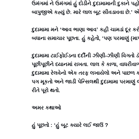
ઉમંગમાં ને ઉમંગમાં હું દોડીને દુદામામાની દુકાને પહો
બાપુજીએ કહ્યું છે. મારે લાલ બૂટ સીવડાવવા છે.’ એક
દુદામામા મને ‘આવ ભાણા આવ’ કહી ચામડાં દૂર કર
બધાના સમાચાર પૂછતા. હું કહેતો, ‘પણ પરમાણું (મા
દુદામામા ટાઈફોઈડના દર્દીની ઝીણી-ઝીણી વિગતો ડૉક
પૂછીપૂછીને ધ્યાનમાં રાખતા. લાલ કે કાળા, વાધરીવા
દુદામામા રેલવેનો એક તરફ લખાયેલો અને પાછળ કોર
પગ મૂકતો અને જાડી પેન્સિલથી દુદામામા પરમાણું લ
રીતે પૂરો થતો.
અમર કથાઓ
હું પૂછતો : ‘હું બૂટ ક્યારે લઈ જાઉં ?