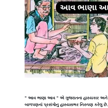
” આવ ભાણા આવ ” એ ગુજરાતના હાસ્યકાર અને હાસ
બાળપણનાં પ્રસંગોનુ હાસ્યસભર નિરુપણ કરેલુ છે. વ