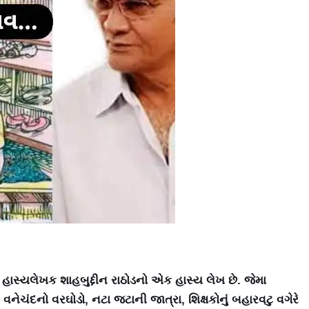
્યલેખક શાહબુદ્દીન રાઠોડનો એક હાસ્ય લેખ છે. જેમા
નેચંદનો વરઘોડો, નટા જટાની જાત્રા, શિક્ષકોનું બહારવટુ વગેરે