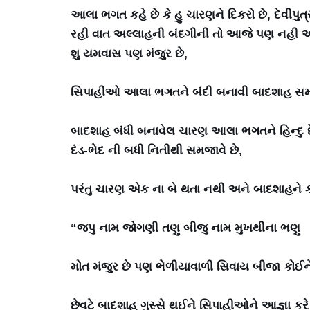
આલા ભગત કહે છે કે હુ ચારણને દિકરો છે, દેવીપુ
રહી વાત અલ્લાહની બંદગીની તો આજે પણ નહી અને
શુ યમવાસ પણ મંજુર છે,
સિપાહીઓ આલા ભગતને બંદી બનાવી બાદશાહ સમક્
બાદશાહ બંધી બનાવેલ ચારણ આલા ભગતને હિન્દુ દ
દંડ-ભેદ ની બધી નિતીથી સમજાવે છે,
પરંતુ ચારણ એક ના બે થતા નથી અને બાદશાહને ક
“જપુ નામ જોગણી તણુ બીજુ નામ મુખથીના ભણુ
મોત મંજુર છે પણ ભેળીયાવાળી સિવાય બીજા કોઈન
છેવટે બાદશાહ ગુસ્સે થઈને સિપાહીઓને આજ્ઞા કરે 