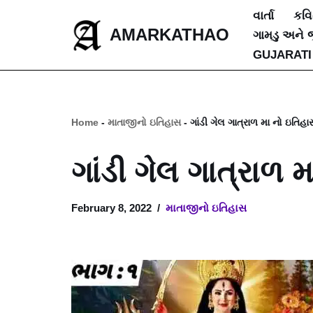
વાર્તા
કવ
AMARKATHAO
ગામડુ અને 
Skip
GUJARATI
to
content
Home
-
માતાજીનો ઇતિહાસ
-
ગાંડી ગેલ ગાત્રાળ મા નો ઇતિહ
ગાંડી ગેલ ગાત્રાળ 
February 8, 2022
માતાજીનો ઇતિહાસ