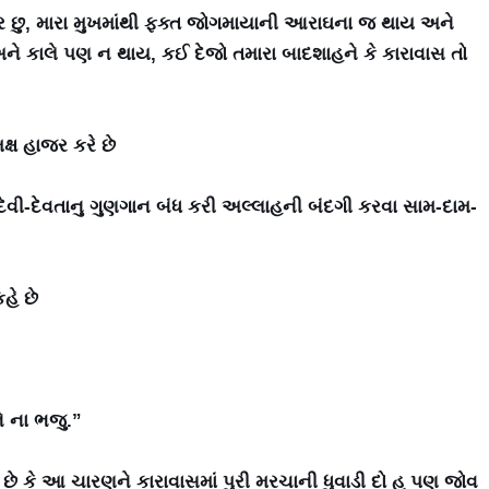
ત્ર છુ, મારા મુખમાંથી ફક્ત જોગમાયાની આરાઘના જ થાય અને
 કાલે પણ ન થાય, કઈ દેજો તમારા બાદશાહને કે કારાવાસ તો
ષ હાજર કરે છે
ેવી-દેવતાનુ ગુણગાન બંધ કરી અલ્લાહની બંદગી કરવા સામ-દામ-
હે છે
ે ના ભજુ.”
છે કે આ ચારણને કારાવાસમાં પુરી મરચાની ધુવાડી દો હુ પણ જોવ