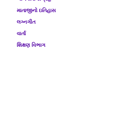
માતાજીનો ઇતિહાસ
લગ્નગીત
વાર્તા
શિક્ષણ વિભાગ