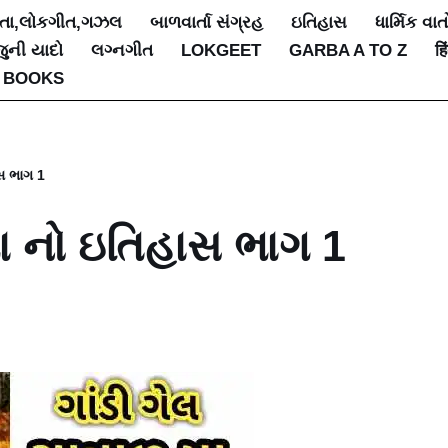
િતા,લોકગીત,ગઝલ
બાળવાર્તા સંગ્રહ
ઇતિહાસ
ધાર્મિક વાત
જુની યાદો
લગ્નગીત
LOKGEET
GARBA A TO Z
हि
 BOOKS
ાસ ભાગ 1
મા નો ઇતિહાસ ભાગ 1