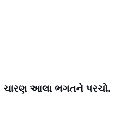
ળ – ચારણ આલા ભગતને પરચો.