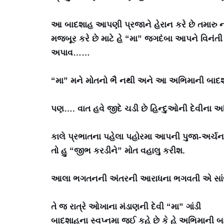
આ બાદશાહ આપણી પ્રજાને હેરાન કરે છે તમારુ નામ
મજબૂર કરે છે માટે હે “મા” જગદંબા આપને વિનંતી
અપાવ……
“મા” મને મોતનો ભૈ નથી અને આ અભિમાની બાદ
પણ…. વાત હવે જીદે ચડી છે હિન્દુઓની દેવીના અસ
કાલે પ્રભાતના પહેલા પહોરમા આપની પુજા-અર્ચ
તો હુ “જીભ કરડીને” મોત વહાલુ કરીશ.
આલા ભગતનની અંતરની આરાધના ભગવતી એ સાંભ
તે જ રાત્રે ઓખાના મંડાણની દેવી “મા” ગાંડી
બાદશાહના સ્વપ્નમા જઈ કહે છે કે હે અભિમાની બ