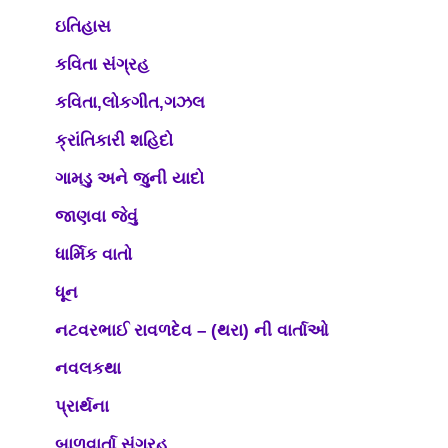
ઇતિહાસ
કવિતા સંગ્રહ
કવિતા,લોકગીત,ગઝલ
ક્રાંતિકારી શહિદો
ગામડુ અને જુની યાદો
જાણવા જેવું
ધાર્મિક વાતો
ધૂન
નટવરભાઈ રાવળદેવ – (થરા) ની વાર્તાઓ
નવલકથા
પ્રાર્થના
બાળવાર્તા સંગ્રહ