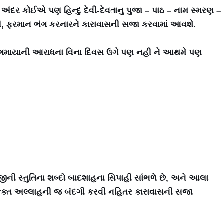
અંદર કોઈએ પણ હિન્દુ દેવી-દેવતાનુ પુજા – પાઠ – નામ સ્મરણ –
ી, ફરમાન ભંગ કરનારને કારાવાસની સજા કરવામાં આવશે.
માયાની આરાધના વિના દિવસ ઉગે પણ નહી ને આથમે પણ
ની સ્તુતિના શબ્દો બાદશાહના સિપાહી સાંભળે છે, અને આલા
ફક્ત અલ્લાહની જ બંદગી કરવી નહિતર કારાવાસની સજા