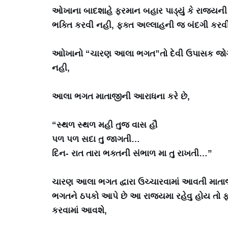
ઓખાના બાદશાહે ફરમાન બહાર પાડ્યું કે રાજ્યની 
ભક્તિ કરવી નહી, ફક્ત અલ્લાહની જ બંદગી કરવ
આોખાનો “ચારણ આલા ભગત”તો દેવી ઉપાસક જોગ
નહી,
આલા ભગત માતાજીની આરાધના કરે છે,
“સ્થળ સ્થળ મહી તુજ વાસ હૌ
પળ પળ સદા તુ જાગતી…
દિન- રાત તારા ભક્તની સંભાળ મા તુ રાખતી…”
ચારણ આલા ભગત દ્વારા ઉચ્ચારવામાં આવતી માતાજી
ભગતને ઠપકો આપે છે આ રાજ્યમા રહેવુ હોય તો 
કરવામાં આવશે,