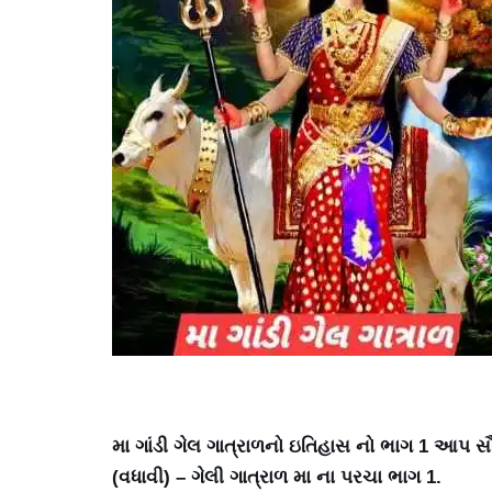
મા ગાંડી ગેલ ગાત્રાળનો ઇતિહાસ નો ભાગ 1 આપ સૌ 
(વધાવી) – ગેલી ગાત્રાળ મા ના પરચા ભાગ 1.