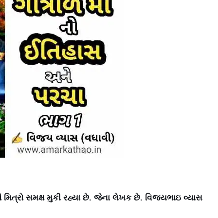
મિત્રો સમક્ષ મુકી રહ્યા છે. જેના લેખક છે. વિજયભાઇ વ્યાસ