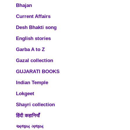
Bhajan
Current Affairs
Desh Bhakti song
English stories
Garba A to Z
Gazal collection
GUJARATI BOOKS
Indian Temple
Lokgeet
Shayri collection
हिंदी कहानियाँ
અજબ ગજબ