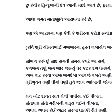
છુ કેવીક હિન્દુળાની દેવ આની મદદે આવે છે, ફરમ
આલા ભગત માતાજીને આરાધના કરે છે,
પણ એ આરાધના પણ કેવી કે શરીરના કરોડો રૂવાંડા
(કવિ શ્રી ચીમનભાઈ ગજ્જરના હસ્તે લખાયેલ જગદં
સાંભળ કરૂં છું સાદ સગતી સમય કપરે આ સમે,
કળજગ તણું જગ જોર જામ્યું ધર કટક દળ ધમધમે,
અબ વાર કરવા આજ જગદંબા આવજે વખતે અણી
ત્રીભુવન તણી ધીંગો ધણી હવે જાગ આોખાની જોગ
મન ખોટ દાનત સાવ મેલી પાપીયા કંઈ પીખતા,
સંતાપતા સંતો ગરીબની વાડ્ય લઈને વીખતા,
અધમા અધમ કંઈ અહર સરખા ઘાતકી રીતું ઘણી,