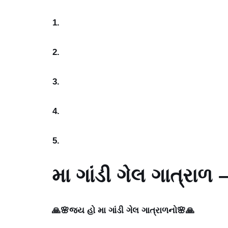
મા ગાંડી ગેલ ગાત્રા
🙏🌸જય હો મા ગાંડી ગેલ ગાત્રાળનો🌸🙏