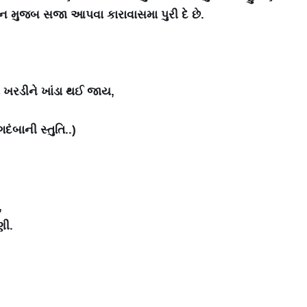
ાન મુજબ સજા આપવા કારાવાસમા પુરી દે છે.
 ખરડીને ખાંડા થઈ જાય,
બાની સ્તુતિ..)
,
ણી.