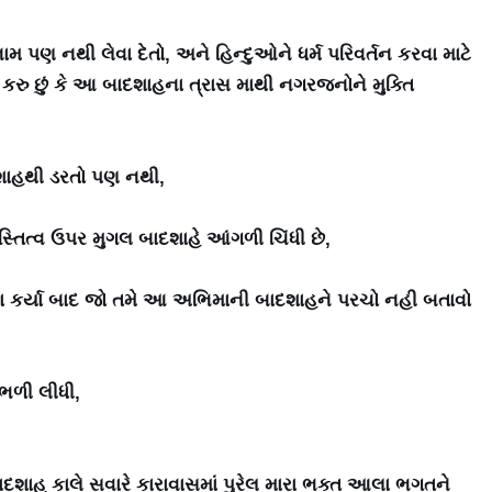
 પણ નથી લેવા દેતો, અને હિન્દુઓને ધર્મ પરિવર્તન કરવા માટે
 કરુ છું કે આ બાદશાહના ત્રાસ માથી નગરજનોને મુક્તિ
શાહથી ડરતો પણ નથી,
્તિત્વ ઉપર મુગલ બાદશાહે આંગળી ચિંધી છે,
ના કર્યા બાદ જો તમે આ અભિમાની બાદશાહને પરચો નહી બતાવો
ળી લીધી,
ાદશાહ કાલે સવારે કારાવાસમાં પુરેલ મારા ભક્ત આલા ભગતને