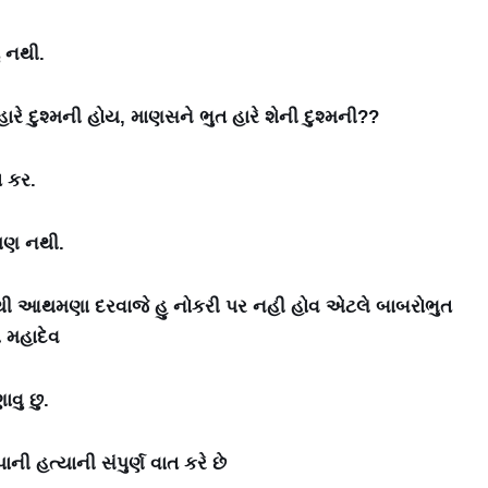
ુ નથી.
રે દુશ્મની હોય, માણસને ભુત હારે શેની દુશ્મની??
ત કર.
પણ નથી.
ી આથમણા દરવાજે હુ નોકરી પર નહી હોવ એટલે બાબરોભુત
 મહાદેવ
વુ છુ.
ી હત્યાની સંપુર્ણ વાત કરે છે