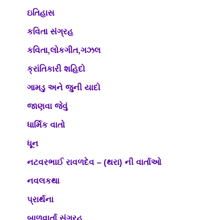
ઇતિહાસ
કવિતા સંગ્રહ
કવિતા,લોકગીત,ગઝલ
ક્રાંતિકારી શહિદો
ગામડુ અને જુની યાદો
જાણવા જેવું
ધાર્મિક વાતો
ધૂન
નટવરભાઈ રાવળદેવ – (થરા) ની વાર્તાઓ
નવલકથા
પ્રાર્થના
બાળવાર્તા સંગ્રહ