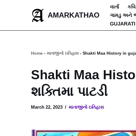
વાર્તા
કવ
AMARKATHAO
ગામડુ અને 
Skip
GUJARATI
to
content
Home
-
માતાજીનો ઇતિહાસ
-
Shakti Maa History in gujar
Shakti Maa Histor
શક્તિમા પાટડી
March 22, 2023
માતાજીનો ઇતિહાસ