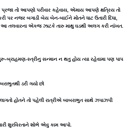
ાશ, પ્રજા તો આપણો પરીવાર કહેવાય, એમાય આપણે ક્ષત્રિય તો
િકરી પર નજર બગાડી બેય બેન-બાઈને મોતને ધાટ ઉતારી દિધા,
 તો આ તલવારના એકજ ઝાટકે તારુ માથુ ઘડથી અલગ કરી નાંખત.
ગુરૂ-બ્રાહમણ-સ્ત્રીનુ સન્માન ન થતુ હોય ત્યા રહેવામા પણ પાપ
 બાબરાભુતથી ડરી ગયો છો
 લાગતો હોતને તો પહેલી રાત્રીએ બાબરાભુત સાથે ઝપાઝપી
 મારી શુરવિરતાને શોભે એવુ કામ આપો.