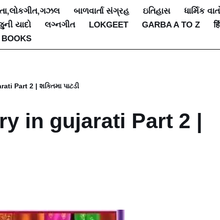
િતા,લોકગીત,ગઝલ
બાળવાર્તા સંગ્રહ
ઇતિહાસ
ધાર્મિક વાત
જુની યાદો
લગ્નગીત
LOKGEET
GARBA A TO Z
हि
 BOOKS
ati Part 2 | શક્તિમા પાટડી
y in gujarati Part 2 |