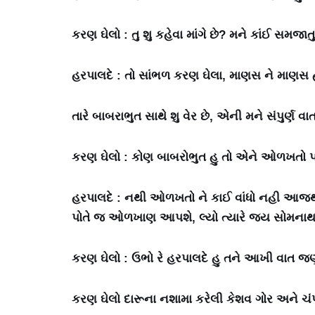
કરણ ઘેલો : તુ શુ કહેવા માંગે છે? મને કાંઈ સમજાત
હરપાલદે : તો સાંભળ કરણ ઘેલા, માણસ ને માણસ હા
તારે બાબરાભુત સાથે શુ વેર છે, એની મને સંપુર્ણ વા
કરણ ઘેલો : કોણ બાબરોભુત હુ તો એને ઓળખતો 
હરપાલદે : નથી ઓળખતો ને કાઈ વાંધો નહી આજથ
પોતે જ ઓળખાણ આપશે, લ્યો ત્યારે જય સોમનાથ
કરણ ઘેલો : ઉભો રે હરપાલદે હુ તને આખી વાત જણા
કરણ ઘેલો દારૂના નશામા કરેલી કેશવ ગોર અને ચંપાન