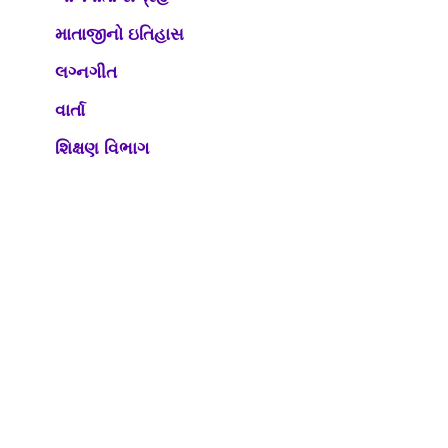
માતાજીનો ઇતિહાસ
લગ્નગીત
વાર્તા
શિક્ષણ વિભાગ