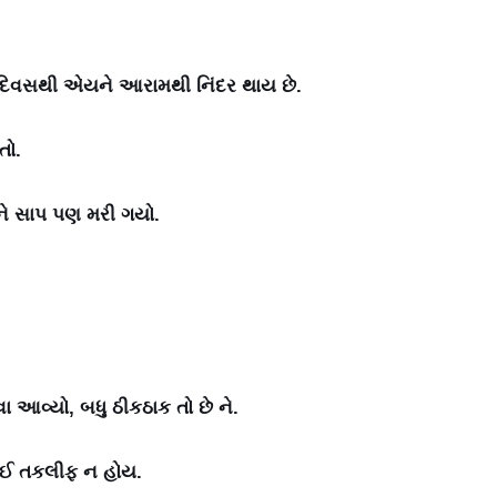
5 દિવસથી એયને આરામથી નિંદર થાય છે.
તો.
ને સાપ પણ મરી ગયો.
આવ્યો, બધુ ઠીકઠાક તો છે ને.
ાંઈ તકલીફ ન હોય.