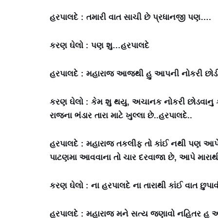
હરપાલદે : તમારી વાત સાચી છે પ્રધાનજી પણ….
કરણ ઘેલો : પણ શુ…હરપાલદે
હરપાલદે : મહારાજ આજથી હુ આપની નોકરી છોડી રહ
કરણ ઘેલો : કેમ શુ થયુ, અચાનક નોકરી છોડવાનુ
રાજના ભંડાર તારા માટે ખુલ્લા છે..હરપાલદે..
હરપાલદે : મહારાજ તકલીફ તો કાંઈ નથી પણ આપે
પાટણમા આવવાના તો ચાર દરવાજા છે, આપે મારાથી
કરણ ઘેલો : ના હરપાલદે ના તારાથી કાંઈ વાત છુપા
હરપાલદે : મહારાજ મને સત્ય જણાવો નહિતર હુ 