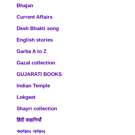
Bhajan
Current Affairs
Desh Bhakti song
English stories
Garba A to Z
Gazal collection
GUJARATI BOOKS
Indian Temple
Lokgeet
Shayri collection
हिंदी कहानियाँ
અજબ ગજબ