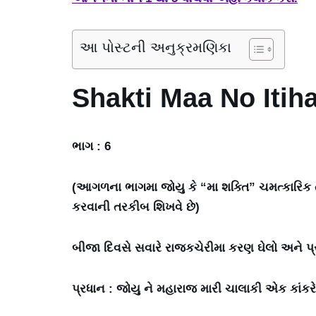
આ પોસ્ટની અનુક્રમણિકા
Shakti Maa No Itiha
ભાગ : 6
(આગળના ભાગમા જોયુ કે “મા શક્તિ” ચમત્કારિક
કરવાની તરકીબ શિખવે છે)
બીજા દિવસે સવારે રાજકચેરીમા કરણ ઘેલો અને પ્
પ્રધાન : જોયુ ને મહારાજ મારી ચાલાકી એક કાંકરે 