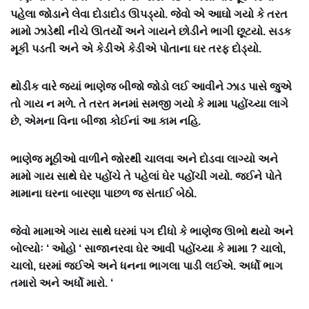
પહેલા જોડાને લેવા દોડાદોડ ઊપડ્યો. જેવો એ આઘો ગયો કે તરત
મામો ઝાડેથી નીચે ઊતર્યો અને ગાયને છોડીને ભાગી છૂટયો. સડક
મૂકી પડતી અને એ કેડીએ કેડીએ પોતાના ઘર તરફ દોડ્યો.
થોડીક વારે જ્યાં ભાણેજ બીજો જોડો લઈ આવીને ઝાડ પાસે જુએ
તો ગાય ન મળે. તે તરત મનમાં સમજી ગયો કે મામા પહોંચ્યા લાગે
છે, એમના વિના બીજા કોઈનાં આ કામ નહિ.
ભાણેજ મૂઠીઓ વાળીને જોરથી ચાલવા અને દોડવા લાગ્યો અને
મામો ગાય સાથે ઘેર પહોંચે તે પહેલાં ઘેર પહોંચી ગયો. જઈને પોતે
મામાના ઘરના બારણા પાછળ જ સંતાઈ બેઠો.
જેવો મામાએ ગાય સાથે ઘરમાં પગ દીધો કે ભાણેજ ઊભો થયો અને
બોલ્યોઃ ‘ ઓહો ‘ સાજાનરવા ઘેર આવી પહોંચ્યા કે મામા ? ચાલો,
ચાલો, ઘરમાં જઈએ અને ધનના ભાગલા પાડી લઈએ. અર્ધો ભાગ
તમારો અને અર્ધો મારો. ‘