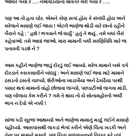
આધાર ગયા રે …. નમાવડિયાનાં માવતર મરી ગયા રે …..
પણ આ તો હતા ચોર. એમને કોણ સગાં હોય કે સંબંધી હોય અને
મરેલાને મસાણે લઈ જાય ! એટલે ભાણેજ થોડી વારે છાનો રહીને
બૈરાને કહે : ‘ હશે ! ભગવાને જે ધાર્યું ‘ હતું તે થયું , તમે બધાં બૈરાં
કહેવાઓ. તમે આઘાં જાઓ. મારા મામાની બધી મરણિવિધિ મારે જ
પતાવવી પડશે ને ?
આમ કહીને ભાણેજ જાડું દોરડું લઈ આવ્યો. મરેલ મામાને બન્ને પગે
દોરડાને કસકસાવીને બાંધ્યું : અને મસાણે લઈ જવા માટે મામાને
ઢસડતો ઢસતો ચાલ્યો. શેરીઓના ખાડાખૈયા અને ઢેકાઢૈયા પરથી
પસાર થતાં મામાનો વાંહો છોલાવા લાગ્યો, પછડાટીઓ લાગવા માંડી,
પણ બોલાય કેમ કરીને ? ગમે તે થાય તો યે સોનામહોરનો અર્ધો
ભાગ ન દેવો એ નક્કી !
સાંજ પડી સૂરજ આથમ્યો અને ભાણેજ મામાનું મડદું લઈને મસાણે
પહોંચ્યો. આસપાસથી લાકડાં ભેગાં કરીને એણે ચિતા ખડકી અને
તેના પર મામાને મૂક્યો, પણ ચિતા સળગાવવાનો વિચાર કરે ત્યાં,