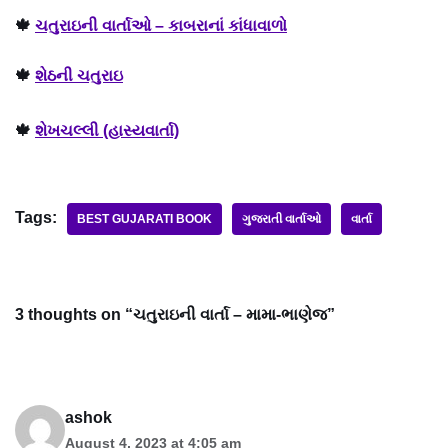
🍁
ચતુરાઇની વાર્તાઓ – કાબરાનાં કાંધાવાળો
🍁
શેઠની ચતુરાઇ
🍁
શેખચલ્લી (હાસ્યવાર્તા)
Tags:
BEST GUJARATI BOOK
ગુજરાતી વાર્તાઓ
વાર્તા
3 thoughts on “ચતુરાઇની વાર્તા – મામા-ભાણેજ”
ashok
August 4, 2023 at 4:05 am