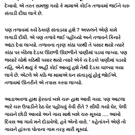
દેખાવો. એ તરત સમજી ગયો કે મામાએ કોઈક તળાવમાં જઈને ચરુ
સંતાડી દીધા લાગે છે.
પણ તળાવમાં કયે ઠેકાણે સંતાડયા હશે ? અક્કલને એણે કામે
લગાડી દીધી. એ પણ તળાવે જઈ પહોંચ્યો અને તળાવને કિનારે
આંટા દેવા લાગ્યો. તળાવના ત્રણ કાંઠા પરથી તે પસાર થયો ત્યારે
કાંઠા પર બેઠેલા દેડકા ઊછળી ઊછળીને પાણીમાં પડવા લાગ્યા. પણ
જ્યારે ચોથે કાંઠેથી પસાર થયો ત્યારે એકે ય દેડકો પાણીમાં પડયો
નહિ. એને થયું કે અહીં કોઈ આવ્યું હશે તેથી દેડકા ચાલ્યા ગયા
લાગે છે. એટલે એ કાંઠે જ મામાએ ધન સંતાડ્યું હોવું જોઈએ.
તળાવમાં ઊતરીને એ તપાસ કરવા લાગ્યો.
આડાઅવળા હાથ ફેરવતાં બન્ને ચરૂ હાથ આવી ગયા. પણ આટલા
ભારે ચરુ ઉપાડીને ઠેઠ ઘેર પહોંચવું કેવી રીતે ? સીધી ગયો ઘેર, પેલી
ગાયને છોડી આવ્યો અને ગાય માથે બન્ને ચરુ મૂક્યા …. આખો
દિવસ આ ગાયે મને દોડાવેલો, હવે એનો વારો. ‘ કહેતાંકને એણે તો
ગાયને હાંકતા પોતાના ગામ તરફ મારી મૂક્યાં.