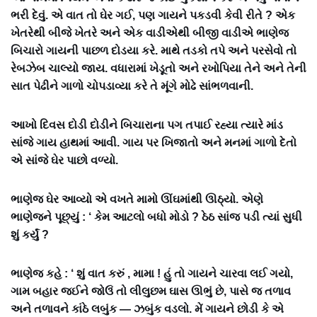
ભરી દેવું. એ વાત તો ઘેર ગઈ, પણ ગાયને પકડવી કેવી રીતે ? એક
ખેતરેથી બીજે ખેતરે અને એક વાડીએથી બીજી વાડીએ ભાણેજ
બિચારો ગાયની પાછળ દોડયા કરે. માથે તડકો તપે અને પરસેવો તો
રેબઝેબ ચાલ્યો જાય. વધારામાં ખેડૂતો અને રખોપિયા તેને અને તેની
સાત પેઢીને ગાળો ચોપડાવ્યા કરે તે મૂંગે મોઢે સાંભળવાની.
આખો દિવસ દોડી દોડીને બિચારાના પગ તપાઈ રહ્યા ત્યારે માંડ
સાંજે ગાય હાથમાં આવી. ગાય પર ખિજાતો અને મનમાં ગાળો દેતો
એ સાંજે ઘેર પાછો વળ્યો.
ભાણેજ ઘેર આવ્યો એ વખતે મામો ઊંઘમાંથી ઊઠ્યો. એણે
ભાણેજને પૂછ્યું : ‘ કેમ આટલો બધો મોડો ? ઠેઠ સાંજ પડી ત્યાં સુધી
શું કર્યું ?
ભાણેજ કહે : ‘ શું વાત કરું , મામા ! હું તો ગાયને ચારવા લઈ ગયો,
ગામ બહાર જઈને જોઉં તો લીલુછમ ઘાસ ઊભું છે, પાસે જ તળાવ
અને તળાવને કાંઠે લબુંક — ઝબુંક વડલો. મેં ગાયને છોડી કે એ