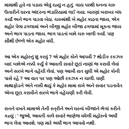
મામાથી હવે ના પડાય એવું રહ્યું ન હતું. ગાય પરથી ધનના ચરુ
ઉતારીને ઘરના અંદરના ભંડારિયામાં લઈ ગયા. બારણાં બરાબર બંધ
કર્યાં અને ભાગ પાડવા બેઠા. ચરુમાંથી બે મહોર કાઢતા જાય, એક
મહોર પેલા ઢગલામાં અને બીજી મહોર બીજા ઢગલામાં મૂકતા જાય
અને ભાગ પાડતા જાય. ભાગ પાડતાં બન્ને ચરુ ખાલી કર્યા. પણ
સૌથી છેલ્લે એક મહોર વધી.
આ એક મહોરનું શું કરવું ? એ મહોર કોને આપવી ? થોડીક રકઝક
બાદ બન્નેએ નક્કી કર્યું કે આવતી સવારે છૂટાં નાણાં જ કરાવી લેવાં
અને સરખે ભાગે વહેંચી લેવાં. પણ આખી રાત સુધી એ મહોર કોની
પાસે રહે ? આ વાત પર પણ ઓછી રકઝક ન ચાલી. ઘણી
માથાફોડને અંતે નક્કી થયું કે મહોર મામા રાખે અને સવાર પડતાવેંત
એના છૂટા કરાવીને સરખે ભાગે વહેંચણી કરી લેવી.
રાતને વખતે મામાએ તેની સ્ત્રીને અને ઘરનાં બીજાંને ભેગાં કરીને
કહ્યું : ‘ જુઓ, આવતી કાલે સવારે ભાણેજ વધેલી મહોરનો અર્ધો
ભાગ લેવા આવશે. પણ મારે અર્ધો ભાગ આપવો નથી.