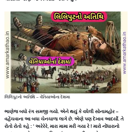
લિલિપુટનો અતિથિ – વેંતિયાઓના દેશમા
ભાણેજ બધો રંગ સમજી ગયો. એને થયું કે વધેલી સોનામહોર –
વહેંચવાના આ બધા ચેનચાળા લાગે છે. એણે પણ દેખાવ આદર્યો. તે
રોતો રોતો કહે : ‘ અરેરેરે, મારા મામા મરી ગયા રે ! મારો નોંધારાનો