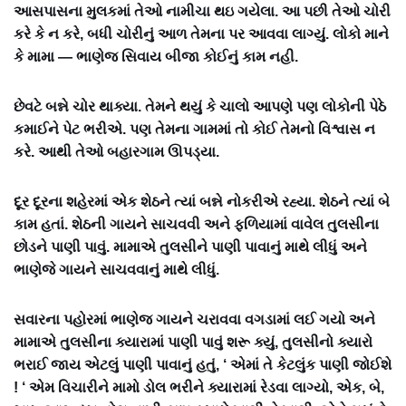
આસપાસના મુલકમાં તેઓ નામીચા થઇ ગયેલા. આ પછી તેઓ ચોરી
કરે કે ન કરે, બધી ચોરીનું આળ તેમના પર આવવા લાગ્યું. લોકો માને
કે મામા — ભાણેજ સિવાય બીજા કોઈનું કામ નહી.
છેવટે બન્ને ચોર થાક્યા. તેમને થયું કે ચાલો આપણે પણ લોકોની પેઠે
કમાઈને પેટ ભરીએ. પણ તેમના ગામમાં તો કોઈ તેમનો વિશ્વાસ ન
કરે. આથી તેઓ બહારગામ ઊપડ્યા.
દૂર દૂરના શહેરમાં એક શેઠને ત્યાં બન્ને નોકરીએ રહ્યા. શેઠને ત્યાં બે
કામ હતાં. શેઠની ગાયને સાચવવી અને ફળિયામાં વાવેલ તુલસીના
છોડને પાણી પાવું. મામાએ તુલસીને પાણી પાવાનું માથે લીધું અને
ભાણેજે ગાયને સાચવવાનું માથે લીધું.
સવારના પહોરમાં ભાણેજ ગાયને ચરાવવા વગડામાં લઈ ગયો અને
મામાએ તુલસીના ક્યારામાં પાણી પાવું શરૂ ક્યું, તુલસીનો ક્યારો
ભરાઈ જાય એટલું પાણી પાવાનું હતું, ‘ એમાં તે કેટલુંક પાણી જોઈશે
! ‘ એમ વિચારીને મામો ડોલ ભરીને ક્યારામાં રેડવા લાગ્યો, એક, બે,