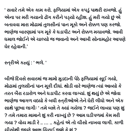
‘ સવારે તમે એક કામ કરો. ફળિયામાં એક કપડું પાથરી રાખજો. હું
એના પર મરી ગયાનો ઢોંગ કરીને પડ્યો રહીશ. હું મરી ગયો છું એ
બતાવવા મારા મોઢામાં તુલસીનાં પાન મૂકો અને રોક્કળ પણ કરજો.
ભાણેજ બારણામાં પગ મૂકે કે ધડાપીટ અને રોક્કળ મચાવજો. આવી
ધમાલ જોઈને એ ચાલ્યો જ જવાનો અને આખી સોનામહોર આપણે
ઘેર રહેવાની.’
સ્ત્રીએ કહ્યું : ‘ ભલે. ‘
બીજે દિવસે સવારમાં જ મામો મુડદાની પેઠે ફળિયામાં સૂઈ ગયો,
મોઢામાં તુલસીનાં પાન મૂકી દીધાં. થોડી વારે ભાણેજ ત્યાં આવ્યો કે
તરત બૈરા રડારોળ અને ધડાપીટ કરવા લાગ્યાં. શું થયું છે એ જોવા
ભાણેજ આગળ વધ્યો કે બધી સ્ત્રીઓએ તેને ઘેરી લીધો અને એક
સાથે પૂછવા લાગીઃ ‘ તમે બન્ને તે ક્યાં ગયેલા ? જઈને લાવ્યા પણ શું
? તમે તમારા મામાને શું કરી નાખ્યું છે ? આમ ઘડીપળમાં કેમ મરી
ગયા ? વોય માડી રે .. … .. કહેતાં એ તો ચીસો નાખવા લાગી. કાળી
ચીસોથી જાણે આભ ચિરાઈ જશે કે શું ?