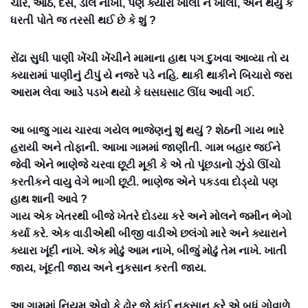
ચાર, આઠ, દસ, ડોલ નાખી, પણ ક્યારો ખાલી ને ખાલી, એને થયું કે
ધરતી પોતે જ તરસી થઈ છે કે શું ?
રોંઢા સુધી પાણી ખેંચી ખેંચીને મામાના હાથ પગ દુખવા આવ્યા તો ય
ક્યારામાં પાણીનું ટીપું યે નજરે પડે નહિ. થાકી થાકીને બિચારો જરા
આરામ લેવા આડે પડખે થયો કે ઘસઘસાટ ઊંઘ આવી ગઈ.
આ બાજુ ગાય ચારવા ગયેલ ભાજેણનું શું થયું ? શેઠની ગાય ભારે
હરાયી અને તોફાની. આખા ગામમાં જાણીતી. ગામ બહાર જઈને
જેવી એને ભાણેજે ચરવા છૂટી મૂકી કે એ તો પૂંછડાનો ઝુંડો ઊંચો
કરતીકને વાયુ વેગે ભાગી છૂટી. ભાણેજ એને પકડવા દોડ્યો પણ
હાથ શાની આવે ?
ગાય એક ખેતરથી બીજે ખેતરે દોડયા કરે અને મોલને જમીન ભેગો
કર્યા કરે. એક વાડીએથી બીજી વાડીએ છલંગો મારે અને ક્યારાને
ક્યારા ખૂંદી નાખે. એક મોઢું આમ નાખે, બીજું મોઢું તેમ નાખે. ખાતી
જાય, ખૂંદતી જાય અને નુકસાન કરતી જાય.
આ ગામમાં નિયમ એવો કે ઢોર જે કાંઈ નુકસાન કરે એ બધું ગોવાળે