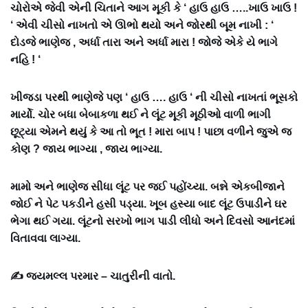
ચોરોએ જેવી એની ચિતાને આગ મૂકી કે ‘ હાઉ હાઉ …..ખાઉ ખાઉ !
‘ એવી ચીસો નાખતો એ ઊભો થયો અને જોરથી બૂમ નાખી : ‘
દોડજે ભાણેજ , અર્ધા તારા અને અર્ધા મારા ! જોજે એકે યે ભાગે
નહિ ! ‘
ખીજડા પરથી ભાણેજે પણ ‘ હાઉ …. હાઉ ‘ ની ચીસો નાખતાં ભૂસકો
માર્યો. ચોર બધા બેબાકળા થઈ ને લૂંટ મૂકી મૂઠીઓ વાળી ભાગી
છૂટ્યા એમને થયું કે આ તો ભૂત ! મારા બાપ ! પાછા વળીને જુએ જ
કોણ ? જાય ભાગ્યા , જાય ભાગ્યા.
મામો અને ભાણેજ સીધા લૂંટ પર જઈ પહોંચ્યા. બન્ને એકબીજાને
જોઈ ને પેટ પકડીને હસી પડ્યા. ખૂબ હસ્યા બાદ લૂંટ ઉપાડીને ઘર
ભેગા થઈ ગયા. લૂંટનો સરખો ભાગ પાડી લીધો અને દિવસો આનંદમાં
વિતાવવા લાગ્યા.
✍ જયમલ્લ પરમાર – ચાતુરીની વાતો.