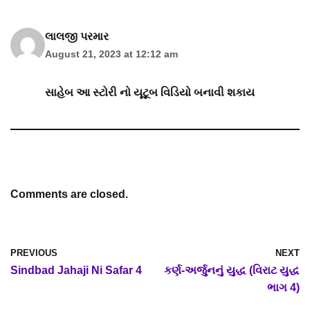
લાલજી પરમાર
August 21, 2023 at 12:12 am
સાહેબ આ સ્ટોરી નો યૂટૂબ વિડિયો બનાવી શકાય
Comments are closed.
PREVIOUS
NEXT
Sindbad Jahaji Ni Safar 4
કર્ણ-અર્જુનનું યુદ્ધ (વિરાટ યુદ્ધ
ભાગ 4)