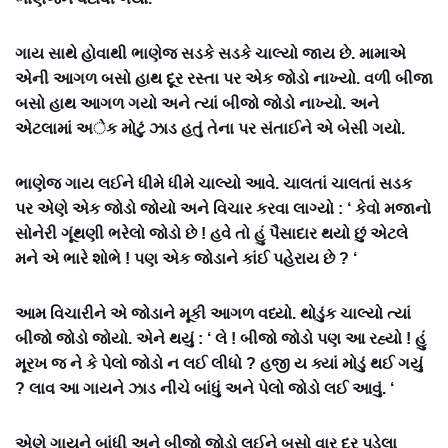
ગાય સાથે હોવાથી ભાણેજ સડકે સડકે ચાલ્યો જાય છે. મામાએ
એની આગળ બસો હાથ દૂર રસ્તા પર એક જોડો નાખ્યો. વળી બીજા
બસો હાથ આગળ ગયો અને ત્યાં બીજો જોડો નાખ્યો. અને
એટલામાં અેક મોટું ઝાડ હતું તેના પર સંતાઈને એ બેસી ગયો.
ભાણેજ ગાય લઈને ધીમે ધીમે ચાલ્યો આવે. ચાલતાં ચાલતાં સડક
પર એણે એક જોડો જોયો અને વિચાર કરવા લાગ્યો : ‘ કેવો મજાનો
સોનેરી ગૂંથણી ભરેલો જોડો છે ! હવે તો હું પૈસાદાર થયો છું એટલે
મને એ ભારે શોભે ! પણ એક જોડાને કાંઈ પહેરાય છે ? ‘
આમ વિચારીને એ જોડાને મૂકી આગળ વધ્યો. થોડુંક ચાલ્યો ત્યાં
બીજો જોડો જોયો. એને થયું : ‘ લે ! બીજો જોડો પણ આ રહ્યો ! હું
મૂરખ જ ને કે પેલો જોડો ન લઈ લીધો ? હજી ય ક્યાં મોડું થઈ ગયું
? લાવ આ ગાયને ઝાડ નીચે બાંધું અને પેલો જોડો લઈ આવું. ‘
એણે ગાયને બાંધી અને બીજો જોડો લઈને બસો વાર દૂર પડેલા