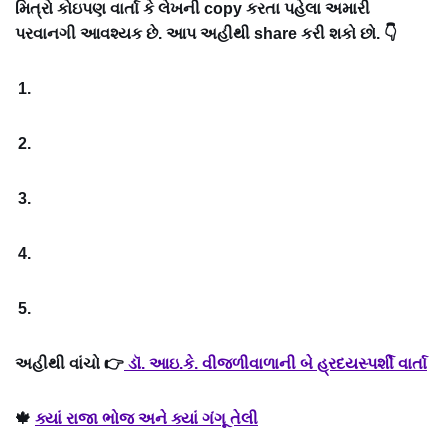
મિત્રો કોઇપણ વાર્તા કે લેખની copy કરતા પહેલા અમારી
પરવાનગી આવશ્યક છે. આપ અહીથી share કરી શકો છો. 👇
અહીથી વાંચો 👉
ડૉ. આઇ.કે. વીજળીવાળાની બે હ્રદયસ્પર્શી વાર્તા
🍁
ક્યાં રાજા ભોજ અને ક્યાં ગંગૂ તેલી