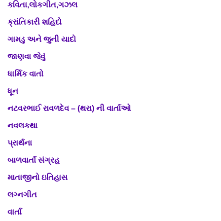
કવિતા,લોકગીત,ગઝલ
ક્રાંતિકારી શહિદો
ગામડુ અને જુની યાદો
જાણવા જેવું
ધાર્મિક વાતો
ધૂન
નટવરભાઈ રાવળદેવ – (થરા) ની વાર્તાઓ
નવલકથા
પ્રાર્થના
બાળવાર્તા સંગ્રહ
માતાજીનો ઇતિહાસ
લગ્નગીત
વાર્તા