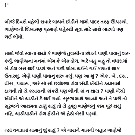
! ‘
બીજે દિવસે વહેલી સવારે ગાયને છોડીને મામો પાદર તરફ ઊપડયો.
ભાણેજની શિખામણ પ્રમાણે લહેરથી સૂવા માટે સાથે ખાટલો પણ
લઈ લીધો.
મામો જેવો રવાના થયો કે ભાણેજે તુલસીના છોડને પાણી પાવાનું શરૂ
કર્યું. ભાણેજના મનમાં એમ કે એક ડોલ, અરે બહુ બહુ તો વધારામાં
બે ડોલ બસ થઈ પડશે અને પછી લાંબા થઈને ગઈ કાલનો થાક
ઉતારશું. એણે પાણી પાવાનું શરૂ કર્યું, પણ આ શું ? એક , બે , દસ ,
વીસ , પચાસ , અરે સો સો છલોછલ ડોલ ખેંચી ખેંચીને ક્યારામાં
ઠાલવી તો યે ક્યારાની કાંકરી પણ ભીની કાં ન થાય ? પાણી ખેંચી
ખેંચીને એ થાકીને ટેં થઈ ગયો. સૂરજ માથે આવ્યો અને તે પછી તો
સૂરજને આથમવા ટાણું થયું તો યે હજી ભાણેજનું કામ પૂરું થયું
નહિ. થાકીપાકીને ડોલ ફેંકીને એ હેઠો બેસી પડ્યો.
ત્યાં વગડામાં મામાનું શું થયું ? એ ગાયને ગામની બહાર ભાણેજે