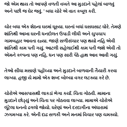
જો એમ થાય તો આપણે વળતી વખતે આ મુડદાને પહેલાં બાળવું
અને પછી જ ઘેર જવું. ‘ બધા ચોરે એ વાત કબૂલ કરી.
ચોર બધા એક શેઠના ઘરમાં ઘૂસ્યા. ઘરનાં બધાં ઘસઘસાટ ઘોરે. તેમણે
શાંતિથી આખા ઘરની ધનદોલત ઉપાડી લીધી અને ચુપચાપ
ગામબહાર આવતા રહ્યા. જાણે સળીસંચાર પણ થયો નહિ એવી
શાંતિથી કામ પતી ગયું. આટલી સહેલાઈથી કામ પતી જશે એવી તો
એમને કલ્પના પણ નહિ. ધન પણ સારી પેઠે હાથ આવ આવી ગયું.
તેઓ સીધા મસાણે પહોંચ્યા અને મુડદાને બાળવાની તૈયારી કરવા
લાગ્યા. હજી યે મામો એક શબ્દ બોલ્યા વગર લટક્યા કરે છે.
ચોરોએ આસપાસથી લાકડાં ભેગા કર્યા. ચિતા ગોઠવી. મામાના
મુડદાને છોડ્યું અને ચિતા પર ગોઠવવા લાગ્યા. મામાએ ચોરોએ
લૂંટેલા ધનનો ઢગલો જોયો. ઘરેણાં અને દરદાગીના અંધારામાં
ઝગમગ્યા કરે. એની દાઢ સળકી અને મનમાં વિચાર પણ ચમક્યો.