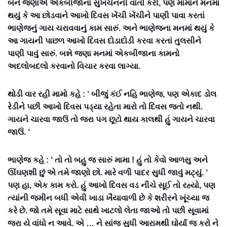
બંને જણાએ એકબીજાના સુખચેનની વાતો કરી, પણ મામાને મનમાં
થયું કે આ છોડવાને આખો દિવસ ખેંચી ખેંચીને પાણી પાવા કરતાં
ભાણેજનું ગાય ચરાવવાનું કામ સારું. અને ભાણેજના મનમાં થયું કે
આ ગાયની પાછળ આખો દિવસ દોડાદોડી કરવા કરતાં તુલસીને
પાણી પાવું સારું. બન્ને જણા મનમાં એકબીજાના કામનો
અદલોબદલો કરવાનો વિચાર કરવા લાગ્યા.
થોડી વાર રહી મામો કહે : ‘ બીજું કંઈ નહિ ભાણેજ, પણ એકાદ ડોલ
રેડીને પછી આખો દિવસ પડ્યા રહેતા મારો તો દિવસ જતો નથી.
ગાયને ચારવા જાઉં તો જરા પગ છૂટો થાય કાલથી હું ગાયને ચારવા
જાઉં. ‘
ભાણેજ કહે : ‘ તો તો બહુ જ સારું મામા ! હું તો કેવો આળસુ અને
ઊંઘણશી છું એ તમે જાણો છો. મારે વળી પાદર સુધી જાવું મટ્યું. ‘
પણ હા, એક કામ કરો. હું આખો દિવસ વડ નીચે સૂઈ તો રહ્યો, પણ
ત્યાંની જમીન બધી એવી ખાડા ખૈયાવાળી છે કે શરીરને ખૂંચ્યા જ
કરે છે. જો તમે સૂવા માટે સાથે ખાટલો લેતા જાઓ તો પછી સૂવામાં
જરા યે વાંધો ન આવે. એ … ને સાંજ સુધી આરામથી ઘોર્યા જ કરો ને