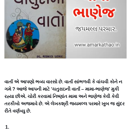
વાર્તા એ આપણો ભવ્ય વારસો છે. વાર્તા સાંભળવી કે વાંચવી કોને ન
ગમે ? આજે આપની માટે ‘ચતુરાઇની વાર્તા – મામા-ભાણેજ’ મુકી
રહ્યા છીએ. ચોરી કરવામાં નિષ્ણાંત મામા અને ભાણેજ કેવી કેવી
તરકીબો અજમાવે છે. એ લેખકશ્રી જયમલ્લ પરમારે ખુબ જ સુંદર
રીતે વર્ણવ્યુ છે.