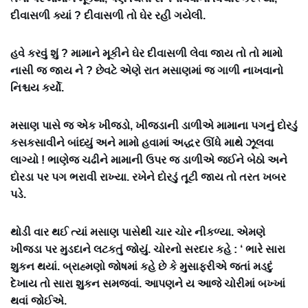
દીવાસળી ક્યાં ? દીવાસળી તો ઘેર રહી ગયેલી.
હવે કરવું શું ? મામાને મૂકીને ઘેર દીવાસળી લેવા જાય તો તો મામો
નાસી જ જાય ને ? છેવટે એણે રાત મસાણમાં જ ગાળી નાખવાનો
નિશ્ચય કર્યો.
મસાણ પાસે જ એક ખીજડો, ખીજડાની ડાળીએ મામાના પગનું દોરડું
કસકસાવીને બાંધ્યું અને મામો હવામાં અદ્ધર ઊંધે માથે ઝૂલવા
લાગ્યો ! ભાણેજ ચઢીને મામાની ઉપર જ ડાળીએ જઈને બેઠો અને
દોરડા પર પગ ભરાવી રાખ્યા. રખેને દોરડું તૂટી જાય તો તરત ખબર
પડે.
થોડી વાર થઈ ત્યાં મસાણ પાસેથી ચાર ચોર નીકળ્યા. એમણે
ખીજડા પર મુડદાને લટકતું જોયું. ચોરનો સરદાર કહે : ‘ ભારે સારા
શુકન થયાં. બ્રાહ્મણો જોષમાં કહે છે કે મુસાફરીએ જતાં મડદું
દેખાય તો સારા શુકન સમજવાં. આપણને ય આજે ચોરીમાં બખ્ખાં
થવાં જોઈએ.