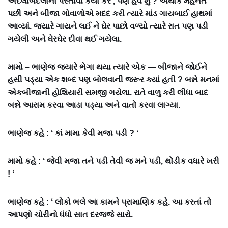
અદલાબદલાનો પસ્તાવો કર્યા કરે , પણ હવે શું ? અથાક મહેનત
પછી અને બીજા ગોવાળોએ મદદ કરી ત્યારે માંડ ગાયબાઈ હાથમાં
આવ્યાં. જ્યારે ગાયને લઈ ને ઘેર પાછો વળ્યો ત્યારે રાત પણ પડી
ગયેલી અને ઘેરઘેર દીવા થઈ ગયેલા.
મામો – ભાણેજ જ્યારે ભેગા થયા ત્યારે એક — બીજાને જોઈને
હસી પડ્યા એક શબ્દ પણ બોલવાની જરૂર ક્યાં હતી ? બન્ને મનમાં
એકબીજાની હોશિયારી સમજી ગયેલા. રાતે વાળુ કરી લીધા બાદ
બન્ને આરામ કરવા આડા પડ્યા અને વાતો કરવા લાગ્યા.
ભાણેજ કહે : ‘ કાં મામા કેવી મજા પડી ? ‘
મામો કહે : ‘ જેવી મજા તને પડી તેવી જ મને પડી, થોડીક વધારે ખરી
! ‘
ભાણેજ કહે : ‘ લોકો ભલે આ કામને પ્રામાણિક કહે. આ કરતાં તો
આપણો ચોરીનો ધંધો સાત દરજ્જે સારો.