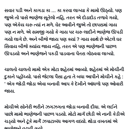
સવાર પડી અને કાગડા કા … કા કરવા લાગ્યા કે મામો ઊઠ્યો. પણ
જુએ તો પાસે ભાણેજ સૂતેલો નહિ. તરત એ દોડાદોડ તળાવે ગયો,
પણ એકેય ચરુ ત્યાં ન મળે. ઘેર આવીને જુએ તો છાપરામાં ગાય
પણ ન મળે. એ સમજી ગયો કે ગાય પર ચરુ લાદીને ભાણેજ ઊપડી
ગયો લાગે છે. અને બીજે જાય પણ ક્યાં ? ગાય સાથે છે એટલે ઘર
સિવાય બીજે ક્યાંય જાય નહિ. તરત એ પણ ભાણેજની પાછળ
ઊપડયો અને ભાણેજને પકડી પાડવાના પેંતરા ગોઠવવા લાગ્યો.
ચાલતો ચાલતો મામો એક મોટા શહેરમાં આવ્યો. શહેરમાં એ મોચીની
દુકાને પહોંચ્યો. પાસે જેટલા પૈસા હતા તે બધા આપીને મોચીને કહે :
‘ એક જોડી જોડા એવા બનાવી આપ કે દેખીને આંધળો પણ ઓવારી
જાય.
મોચીએ સોનેરી ભરીને ઝગઝગતા જોડા બનાવી દીધા. એ લઈને
પાછો મામો ભાણેજની પાછળ પડયો. મોટો માર્ગ છોડી એ નાની કેડીએ
ચડ્યો અને ટૂંકે માર્ગે ઝપાટાબંધ આગળ વધ્યો. થોડા વખતમાં એ
ભાણેજને વટાવી ગયો.