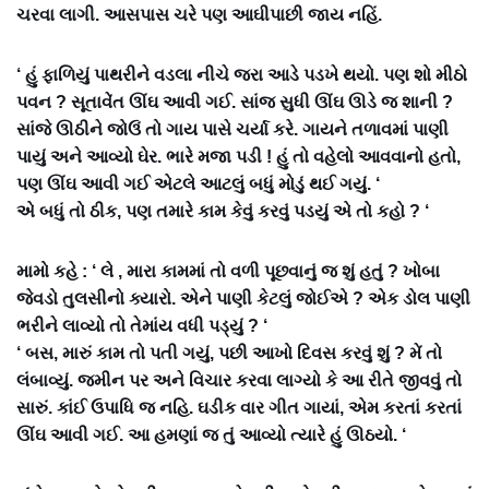
ચરવા લાગી. આસપાસ ચરે પણ આઘીપાછી જાય નહિં.
‘ હું ફાળિયું પાથરીને વડલા નીચે જરા આડે પડખે થયો. પણ શો મીઠો
પવન ? સૂતાવેંત ઊંઘ આવી ગઈ. સાંજ સુધી ઊંઘ ઊડે જ શાની ?
સાંજે ઊઠીને જોઉં તો ગાય પાસે ચર્યા કરે. ગાયને તળાવમાં પાણી
પાયું અને આવ્યો ઘેર. ભારે મજા પડી ! હું તો વહેલો આવવાનો હતો,
પણ ઊંઘ આવી ગઈ એટલે આટલું બધું મોડું થઈ ગયું. ‘
એ બધું તો ઠીક, પણ તમારે કામ કેવું કરવું પડયું એ તો કહો ? ‘
મામો કહે : ‘ લે , મારા કામમાં તો વળી પૂછવાનું જ શું હતું ? ખોબા
જેવડો તુલસીનો ક્યારો. એને પાણી કેટલું જોઈએ ? એક ડોલ પાણી
ભરીને લાવ્યો તો તેમાંય વધી પડ્યું ? ‘
‘ બસ, મારું કામ તો પતી ગયું, પછી આખો દિવસ કરવું શું ? મેં તો
લંબાવ્યું. જમીન પર અને વિચાર કરવા લાગ્યો કે આ રીતે જીવવું તો
સારું. કાંઈ ઉપાધિ જ નહિ. ઘડીક વાર ગીત ગાયાં, એમ કરતાં કરતાં
ઊંઘ આવી ગઈ. આ હમણાં જ તું આવ્યો ત્યારે હું ઊઠયો. ‘