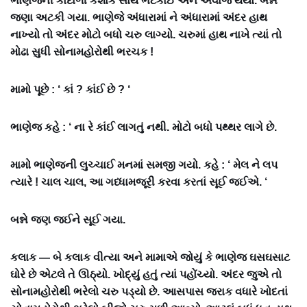
ભાણેજની કોદાળી કશાક સાથે ભટકાઈ અને અવાજ થયો. બન્ને
જણા અટકી ગયા. ભાણેજે અંધારામાં ને અંધારામાં અંદર હાથ
નાખ્યો તો અંદર મોટો બધો ચરુ લાગ્યો. ચરુમાં હાથ નાખે ત્યાં તો
મોઢા સુધી સોનામહોરોથી ભરચક !
મામો પૂછે : ‘ કાં ? કાંઈ છે ? ‘
ભાણેજ કહે : ‘ ના રે કાંઈ લાગતું નથી. મોટો બધો પથ્થર લાગે છે.
મામો ભાણેજની લુચ્ચાઈ મનમાં સમજી ગયો. કહે : ‘ મેલ ને લપ
ત્યારે ! ચાલ ચાલ, આ ગધ્ધામજૂરી કરવા કરતાં સૂઈ જઈએ. ‘
બન્ને જણ જઈને સૂઈ ગયા.
કલાક — બે કલાક વીત્યા અને મામાએ જોયું કે ભાણેજ ઘસઘસાટ
ઘોરે છે એટલે તે ઊઠ્યો. ખોદ્યું હતું ત્યાં પહોંચ્યો. અંદર જુએ તો
સોનામહોરોથી ભરેલો ચરુ પડ્યો છે. આસપાસ જરાક વધારે ખોદતાં