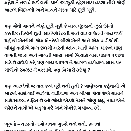
કહેલ તે તળાવે લઈ ગયો. પાસે જ ઝૂકી રહેલ ઘાટા વડલા નીચે એણે
ખાટલો બિછાવ્યો અને ગાયને ચરવા માટે છૂટી મૂકી.
પણ જેવી ગાયને એણે છૂટી મૂકી કે ગાય પૂંછડાનો ઝુંડો ઊંચો
કરતીક તીરવેગે છૂટી. ખાઈઓ ઠેકતી અને વાડ વળોટતી ગાય જઈ
પહોંચી ખેતરોમાં. એક ખેતરેથી બીજે ખેતરે અને એક વાડીએથી
બીજી વાડીએ ગાય છલંગો મારતી જાય, ખાતી જાય, પાકનો ઘાણ
વાળતી જાય અને ભાગતી જાય. મામો બિચારો ગાય પાછળ પકડવા
માટે દોડાદોડી કરે, પણ ગાય આગળ ને આગળ વાડીવાળા મામા પર
ગાળોનો રમઝટ મેં વરસાવે. પણ બિચારો કરે શું ?
પણ આટલેથી જ વાત ક્યાં પૂરી થતી હતી ? ભાણેજના કહેવાથી એ
ખાટલો સાથે લઈ આવેલો. વાડીવાળા અને બીજા ગોવાળોએ મામાને
માથે ખાટલા સહિત દોડતો જોયો એટલે તેમને જોણું થયું. બધા એને
જોઈને તાળીઓ પાડ્યા કરે અને ગોકીરો મચાવ્યા કરે.
ભૂખ્યો – તરસ્યો મામો મનમા ગુસ્સે થતો થતો. કામનાં