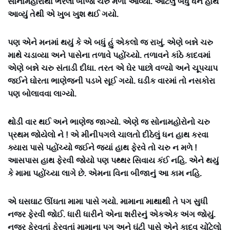
સોનામહોરોથી ભરેલો બીજો ચરુ મળી આવ્યો. આટલું બધું ધન હાથ
આવ્યું તેથી એ ખુબ ખુશ થઈ ગયો.
પણ એને મનમાં થયું કે એ બધું હું એકલો જ રાખું. એણે બન્ને ચરુ
માથે ચડાવ્યા અને પાસેના તળાવે પહોંચ્યો. તળાવને કાંઠે કાદવમાં
એણે બન્ને ચરુ સંતાડી દીધા. તરત એ ઘેર પાછો વળ્યો અને ચૂપચાપ
જઈને ઘોરતા ભાણેજની પડખે સૂઈ ગયો. ઘડીક વારમાં તો નસકોરા
પણ બોલાવવા લાગ્યો.
થોડી વાર થઈ અને ભાણેજ જાગ્યો. એણે જ સોનામહોરોનો ચરુ
પ્રથમ જોયેલો ને ! એ મીનીપગલે ચાલતો દીઠેલું ધન હાથ કરવા
ક્યારા પાસે પહોંચ્યો જઈને જ્યાં હાથ ફેરવે તો ચરુ ન મળે !
આસપાસ હાથ ફેરવી જોયો પણ પથ્થર સિવાય કંઈ નહિ. એને થયું
કે મામા પહોંચ્યા લાગે છે. એમના વિના બીજાનું આ કામ નહિ.
એ ઘસઘાટ ઊંઘતા મામા પાસે ગયો. મામાના માથાથી તે પગ સુધી
નજર ફેરવી જોઈ. ધારી ધારીને એના શરીરનું એકએક અંગ જોયું.
નજર ફેરવતાં ફેરવતાં મામાના પગ અને ઘૂંટી પાસે એને કાદવ ચોંટેલો