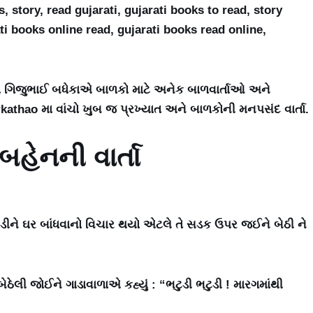
es, story, read gujarati, gujarati books to read, story
ati books online read, gujarati books read online,
ા ગિજુભાઈ બધેકાએ બાળકો માટે અનેક બાળવાર્તાઓ અને
kathao મા વાંચો ખુબ જ પ્રખ્યાત અને બાળકોની મનપસંદ વાર્તા.
બહેનની વાર્તા
ટુડીને ઘર બાંધવાનો વિચાર થયો એટલે તે સડક ઉપર જઈને બેઠી ને
 બેઠેલી જોઈને ગાડાવાળાએ કહ્યું : “ભટુડી ભટુડી ! મારગમાંથી