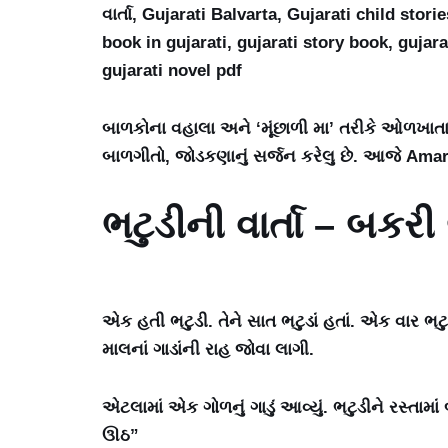
વાર્તા, Gujarati Balvarta, Gujarati child stori
book in gujarati, gujarati story book, gujar
gujarati novel pdf
બાળકોના વહાલા અને ‘મૂંછાળી મા’ તરીકે ઓળખાત
બાળગીતો, જોડકણાનું સર્જન કરેલુ છે. આજે Amar
ભટુડીની વાર્તા – બકરી 
એક હતી ભટુડી. તેને સાત ભટુડાં હતાં. એક વાર ભ
માલનાં ગાડાંની રાહ જોવા લાગી.
એટલામાં એક ગોળનું ગાડું આવ્યું. ભટુડીને રસ્તામાં
ઊઠ”