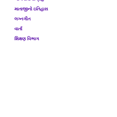
માતાજીનો ઇતિહાસ
લગ્નગીત
વાર્તા
શિક્ષણ વિભાગ