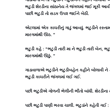
ભટુડી શેરડીના સાંઠાનેય તે જંગલમાં જઈ મૂકી આવ
પાછી ભટુડી તો સડક ઉપ૨ જઈને બેઠી.
એટલામાં એક કાચરીનું ગાડું આવ્યું. ભટુડીને રસ્તામ
મારગમાંથી ઊઠ. ”
ભટુડી કહે : “ભટુડી તારી મા ને ભટુડી તારી બેન, 
મારગમાંથી ઊઠું. ”
ગાડાવાળાએ ભટુડીને ભટુડીબહેન કહીને બોલાવી ને કા
ભટુડી કાચરીને જંગલમાં લઈ ગઈ.
પછી ભટુડીએ ગોળની ભેલીની ભીંતો બાંધી. શેરડીના સાં
પછી ભટુડી પાણી ભરવા ચાલી. ભટુડાંને કહેતી ગઈ : “ 