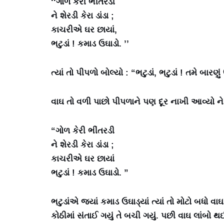
‘‘ગોળ કેરી ભીંતરડી
ને શેરડી કેરા ડાંડા ;
કાચરીએ ઘર છાયાં,
ભટુડાં ! કમાડ ઉઘાડો. ’’
ત્યાં તો પીપળો બોલ્યો : “ભટુડાં, ભટુડાં ! તમે બારણ
વાઘ તો વળી પાછો પીપળાને પણ દૂર નાખી આવ્યો ને 
“ગોળ કેરી ભીંતરડી
ને શેરડી કેરા ડાંડા ;
કાચરીએ ઘર છાયાં
ભટુડાં ! કમાડ ઉઘાડો. ”
ભટુડાંએ જ્યાં કમાડ ઉઘાડ્યાં ત્યાં તો મોટો બધો વા
કોઠીમાં સંતાઈ ગયું તે બચી ગયું. પછી વાઘ લાંબો થઈ