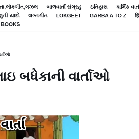
િતા,લોકગીત,ગઝલ
બાળવાર્તા સંગ્રહ
ઇતિહાસ
ધાર્મિક વાત
જુની યાદો
લગ્નગીત
LOKGEET
GARBA A TO Z
हि
 BOOKS
ાર્તાઓ
ુભાઇ બધેકાની વાર્તાઓ