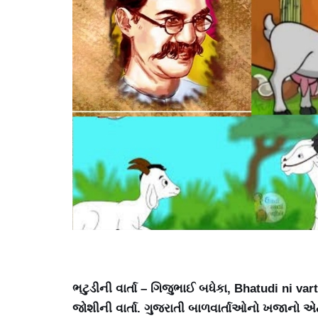
ભટુડીની વાર્તા – ગિજુભાઈ બધેકા, Bhatudi ni var
જોશીની વાર્તા. ગુજરાતી બાળવાર્તાઓનો ખજાનો એટ