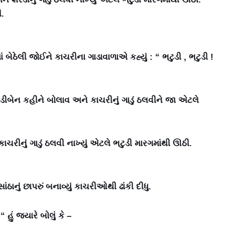
ી.
ાં બેઠેલી જોઈને કાચરીના ગાડાવાળાએ કહ્યું : “ ભટુડી , ભટુડી !
ભટુડીબેન કહીને બોલાવ અને કાચરીનું ગાડું ઠલવીને જા એટલે
ચરીનું ગાડું ઠલવી નાખ્યું એટલે ભટુડી મારગમાંથી ઊઠી.
ઠાનું છાપરું બનાવ્યું કાચરીઓથી ઢાંકી દીધુ.
હું જ્યારે બોલું કે –