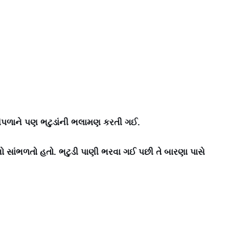
 પીપળાને પણ ભટુડાંની ભલામણ કરતી ગઈ.
ાંભળતો હતો. ભટુડી પાણી ભરવા ગઈ પછી તે બારણા પાસે