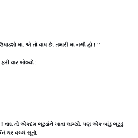
ું ઉઘાડશો મા. એ તો વાઘ છે. તમારી મા નથી હો ! ’’
ફરી વાર બોલ્યો :
ઘ ! વાઘ તો એકદમ ભટુડાંને ખાવા લાગ્યો. પણ એક બાંડું ભટુડું
ને ઘર વચ્ચે સૂતો.