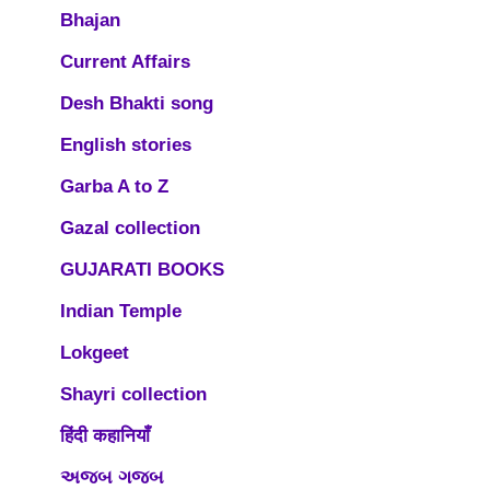
Bhajan
Current Affairs
Desh Bhakti song
English stories
Garba A to Z
Gazal collection
GUJARATI BOOKS
Indian Temple
Lokgeet
Shayri collection
हिंदी कहानियाँ
અજબ ગજબ