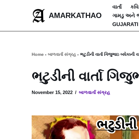
વાર્તા
કવ
AMARKATHAO
ગામડુ અને 
Skip
GUJARATI
to
content
Home
-
બાળવાર્તા સંગ્રહ
-
ભટુડીની વાર્તા ગિજુભાઇ બધેકાની વ
ભટુડીની વાર્તા ગિજ
November 15, 2022
બાળવાર્તા સંગ્રહ