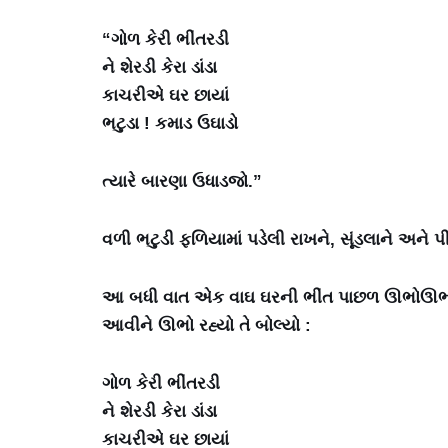
“ગોળ કેરી ભીંતરડી
ને શેરડી કેરા ડાંડા
કાચરીએ ઘર છાયાં
ભટુડા ! કમાડ ઉઘાડો
ત્યારે બારણા ઉધાડજો.”
વળી ભટુડી ફળિયામાં પડેલી રાખને, સૂંડલાને અને
આ બધી વાત એક વાઘ ઘરની ભીંત પાછળ ઊભોઊભો સ
આવીને ઊભો રહ્યો તે બોલ્યો :
ગોળ કેરી ભીંતરડી
ને શેરડી કેરા ડાંડા
કાચરીએ ઘર છાયાં