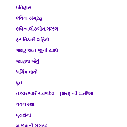
ઇતિહાસ
કવિતા સંગ્રહ
કવિતા,લોકગીત,ગઝલ
ક્રાંતિકારી શહિદો
ગામડુ અને જુની યાદો
જાણવા જેવું
ધાર્મિક વાતો
ધૂન
નટવરભાઈ રાવળદેવ – (થરા) ની વાર્તાઓ
નવલકથા
પ્રાર્થના
બાળવાર્તા સંગ્રહ