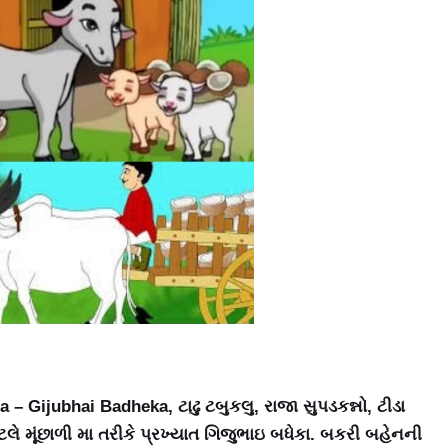
ta – Gijubhai Badheka, ટાઢુ ટબુકલુ, રાજા સુપડકન્નો, ટીડા
લે મૂંછાળી મા તરીકે પ્રખ્યાત ગિજુભાઇ બધેકા. બકરી બહેનની