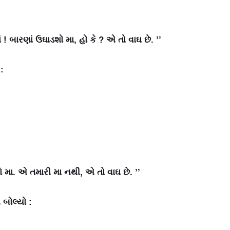
ં ! બારણાં ઉઘાડશો મા, હો કે ? એ તો વાઘ છે. ’’
:
ાડશો મા. એ તમારી મા નથી, એ તો વાઘ છે. ’’
 બોલ્યો :