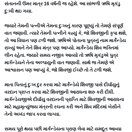
સંતાનની ઉંમર માત્ર 16 વર્ષની જ રહેશે. આ સાંભળી ઋષિ મૃકંડુ
દુ:ખી થઇ ગયા.
જયારે તેમની પત્નીએ તેમના દુઃખનું કારણ પૂછ્યું તો તેમણે સંપૂર્ણ
વાત જણાવી. ત્યારે તેમની પત્નીને કહ્યું કે, જો શિવજીની કૃપા થશે,
તો આ વિધાન પણ ટળી જશે. ઋષિએ પોતાના પુત્રનું નામ માર્કેન્ડેય
રાખ્યું અને તેને શિવ મંત્ર પણ આપ્યો. માર્કેન્ડેય શિવ ભક્તિમાં
લીન રહેતા. જયારે સમય નજીક આવ્યો તો ઋષિ મૃકંડુએ પુત્ર
માર્કન્ડેયને તેના અલ્પાયુની વાત જણાવી. સાથે જ તેમણે એ
આશ્વાસન પણ આપ્યું કે, જો શિવજી ઈચ્છે તો તે ટળી જશે.
માતા પિતાનું દુઃખ દુર કરવા માટે માર્કેન્ડેયે શિવજી પાસે દીર્ઘાયુનું
વરદાન પ્રાપ્ત કરવા માટે શિવજીની આરાધના શરુ કરી દીધી.
માર્કન્ડેયજીએ દીર્ઘાયુ વરદાનની પ્રાપ્તિ માટે શિવજીની આરાધના
માટે મહામૃત્યુંજય મંત્રની રચના કરી અને શિવ મંદિરમાં બેસીને
તેનો અખંડ જાપ કરવા લાગ્યા.
સમય પૂરો થયા પછી માર્કન્ડેયના પ્રાણ લેવા માટે યમદૂત આવ્યા