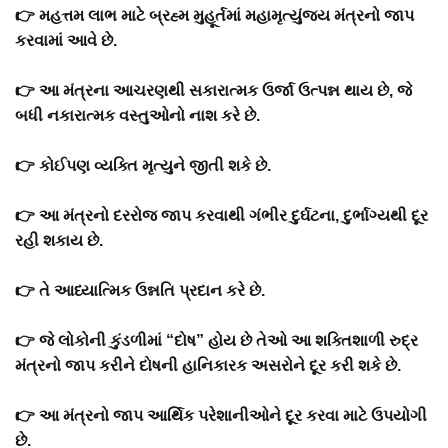
👉 મહત્તમ લાભ માટે બ્રહ્મ મુહૂર્તમાં મહામૃત્યુંજય મંત્રનો જાપ
કરવામાં આવે છે.
👉 આ મંત્રના આચરણથી સકારાત્મક ઉર્જા ઉત્પન્ન થાય છે, જે
બધી નકારાત્મક વસ્તુઓનો નાશ કરે છે.
👉 કોઈપણ વ્યક્તિ મૃત્યુને જીતી શકે છે.
👉 આ મંત્રનો દરરોજ જાપ કરવાથી ગંભીર દુર્ઘટના, દુર્ભાગ્યથી દૂર
રહી શકાય છે.
👉 તે આધ્યાત્મિક ઉન્નતિ પ્રદાન કરે છે.
👉 જે લોકોની કુંડળીમાં “દોષ” હોય છે તેઓ આ શક્તિશાળી રુદ્ર
મંત્રનો જાપ કરીને દોષની હાનિકારક અસરોને દૂર કરી શકે છે.
👉 આ મંત્રનો જાપ આર્થિક પરેશાનીઓને દૂર કરવા માટે ઉપયોગી
છે.