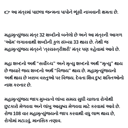
👉 આ મંત્રમાં પાછલા જન્મના પાપોને ભૂંસી નાખવાની ક્ષમતા છે.
મહામૃત્યુંજય મંત્ર 32 શબ્દોનો બનેલો છે અને આ મંત્રની આગળ
‘ઓમ’ લગાવવાથી શબ્દોની કુલ સંખ્યા 33 થાય છે. તેથી જ
મહામૃત્યુંજય મંત્રને ‘ત્રયસ્ત્રીશરી’ મંત્ર પણ કહેવામાં આવે છે.
મહા શબ્દનો અર્થ “સર્વોચ્ચ” અને મૃત્યુ શબ્દનો અર્થ “મૃત્યુ” થાય
છે જ્યારે જય શબ્દનો અર્થ “વિજય” થાય છે. મહામૃત્યુંજયનો
અર્થ થાય છે ખરાબ વસ્તુઓ પર વિજય. દેવતા શિવ દુષ્ટ શક્તિઓનો
નાશ કરનાર છે.
મહામૃત્યુંજય જાપ મુખ્યત્વે લાંબા સમય સુધી ચાલતા રોગોથી
છુટકારો મેળવવા અને લાંબુ આયુષ્ય મેળવવા માટે કરવામાં આવે છે.
રોજ 108 વાર મહામૃત્યુંજયનો જાપ કરવાથી વધુ લાભ થાય છે,
રોગોમાં મટાડવું, માનસિક તણાવ.