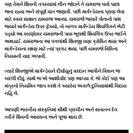
પણ તેમને શિવની તપસ્યામાં લીન જોઇને તે યમરાજ પાસે પાછા
જતા રહ્યા અને સંપૂર્ણ વાત જણાવી. પછી માર્કન્ડેયના પ્રાણ લેવા
માટે સ્વયં સાક્ષાત યમરાજ આવ્યા. યમરાજે જયારે પોતાનો પાશ
જયારે માર્કેન્ડેય ઉપર ફેંક્યો, તો બાળક માર્કેન્ડેય શિવલિંગને ભેટી
પડ્યો આ કારણોસર યમરાજની પાસ ભૂલથી શિવલિંગ ઉપર જઈને
અથડાઈ. યમરાજના આ પગલાંથી શિવજી ઘણા ક્રોધિત થયા અને
માર્કન્ડેયના રક્ષણ માટે ત્યાં પ્રગટ થયા. પછી યમરાજે વિધિના
નિયમની યાદ અપાવી.
ત્યારે શિવજીએ માર્કન્ડેયને દીર્ઘાયુનું વરદાન આપીને વિધાન જ
બદલી દીધું. સાથે જ એ આશીર્વાદ પણ આપ્યા કે, જે કોઈ પણ આ
મંત્રનો નિયમિત જાપ કરશે તે ક્યારેય અકાળે દુનિયામાંથી વિદાય
નહિ લે.
આપણી ભારતીય સંસ્કૃતિમાં સૌથી પ્રાચીન અને સનાતન દેવ
તરીકે શિવની આરાધના અને પૂજા થાય છે.