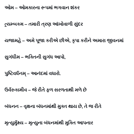
ઓમ – ઓમકારના રૂપમાં ભગવાન શંકર
ત્ર્યમ્બકમ – તમારી ત્રણ આંખોવાળી સુંદર
યજામહે – અમે પૂજા કરીએ છીએ, કૃપા કરીને અમારા જીવનમાં
સુગંધીમ – ભક્તિની સુગંધ આપો,
પુષ્ટિવર્ધનમ્ – આનંદમાં વધારો.
ઉર્વરુકામીવ – જે રીતે ફળ સરળતાથી મળે છે
બંધનન – વૃક્ષના બંધનમાંથી મુક્ત થાય છે, તે જ રીતે
મૃત્યુર્મુક્ષ્ય – મૃત્યુના બંધનમાંથી મુક્તિ આપનાર