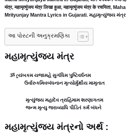
मंत्र, महामृत्युंजय मंत्र लिखा हुआ, महामृत्युंजय मंत्र के रचयिता, Maha
Mrityunjay Mantra Lyrics in Gujarati. મહામૃત્યુંજય મંત્ર
આ પોસ્ટની અનુક્રમણિકા
મહામૃત્યુંજય મંત્ર
ૐ ત્ર્યંબકમ યજામહે સુગંધિમ પુષ્ટિવર્ધનમ
ઉર્વારુકમિવબંધનાન મૃત્યોર્મુક્ષીય મામૃતાત
મૃત્યુંજય મહાદેવ ત્રાહિમામ શરણાગતમ
જન્મ મૃત્યુ જરાવ્યાધિ પીડિતં કર્મ બંધને
મહામૃત્યુંજય મંત્રનો અર્થ :