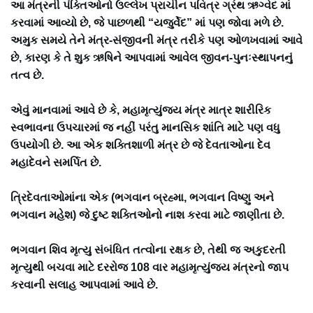
આ મંત્રની પંક્તિઓનો ઉલ્લેખ પ્રાચીન પવિત્ર ગ્રંથ ઋગ્વેદ માં
કરવામાં આવ્યો છે, જે પાછળથી “યજુર્વેદ” માં પણ જોવા મળે છે.
અમુક સમયે તેને મંત્ર-સંજીવની મંત્ર તરીકે પણ ઓળખવામાં આવે
છે, કારણ કે તે શુક ઋષિને આપવામાં આવેલ જીવન-પુનઃસ્થાપનનું
તત્વ છે.
એવું માનવામાં આવે છે કે, મહામૃત્યુંજય મંત્ર માત્ર શારીરિક
સ્વભાવના ઉપચારમાં જ નહીં પરંતુ માનસિક શાંતિ માટે પણ વધુ
ઉપયોગી છે. આ એક શક્તિશાળી મંત્ર છે જે દેવતાઓના દેવ
મહાદેવને સમર્પિત છે.
ત્રિદેવતાઓમાંના એક (ભગવાન બ્રહ્મા, ભગવાન વિષ્ણુ અને
ભગવાન મહેશ) જે દુષ્ટ શક્તિઓનો નાશ કરવા માટે જાણીતા છે.
ભગવાન શિવ મૃત્યુ સંબંધિત તત્વોના રક્ષક છે, તેથી જ અકુદરતી
મૃત્યુથી બચવા માટે દરરોજ 108 વાર મહામૃત્યુંજય મંત્રનો જાપ
કરવાની સલાહ આપવામાં આવે છે.