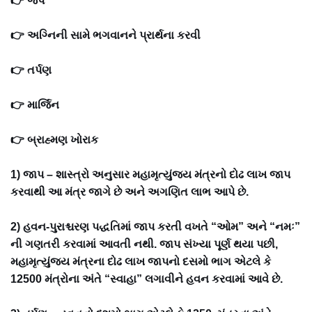
👉 જપ
👉 અગ્નિની સામે ભગવાનને પ્રાર્થના કરવી
👉 તર્પણ
👉 માર્જિન
👉 બ્રાહ્મણ ખોરાક
1) જાપ – શાસ્ત્રો અનુસાર મહામૃત્યુંજય મંત્રનો દોઢ લાખ જાપ
કરવાથી આ મંત્ર જાગે છે અને અગણિત લાભ આપે છે.
2) હવન-પુરાશ્ચરણ પદ્ધતિમાં જાપ કરતી વખતે “ઓમ” અને “નમઃ”
ની ગણતરી કરવામાં આવતી નથી. જાપ સંખ્યા પૂર્ણ થયા પછી,
મહામૃત્યુંજય મંત્રના દોઢ લાખ જાપનો દસમો ભાગ એટલે કે
12500 મંત્રોના અંતે “સ્વાહા” લગાવીને હવન કરવામાં આવે છે.