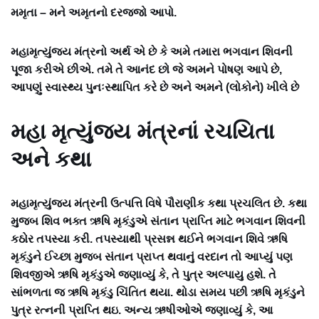
મમૃતા – મને અમૃતનો દરજ્જો આપો.
મહામૃત્યુંજય મંત્રનો અર્થ એ છે કે અમે તમારા ભગવાન શિવની
પૂજા કરીએ છીએ. તમે તે આનંદ છો જે અમને પોષણ આપે છે,
આપણું સ્વાસ્થ્ય પુનઃસ્થાપિત કરે છે અને અમને (લોકોને) ખીલે છે
મહા મૃત્યુંજય મંત્રનાં રચયિતા
અને કથા
મહામૃત્યુંજય મંત્રની ઉત્પત્તિ વિષે પૌરાણીક કથા પ્રચલિત છે. કથા
મુજબ શિવ ભક્ત ઋષિ મૃકંડુએ સંતાન પ્રાપ્તિ માટે ભગવાન શિવની
કઠોર તપસ્યા કરી. તપસ્યાથી પ્રસન્ન થઈને ભગવાન શિવે ઋષિ
મૃકંડુને ઈચ્છા મુજબ સંતાન પ્રાપ્ત થવાનું વરદાન તો આપ્યું પણ
શિવજીએ ઋષિ મૃકંડુએ જણાવ્યું કે, તે પુત્ર અલ્પાયુ હશે. તે
સાંભળતા જ ઋષિ મૃકંડુ ચિંતિત થયા. થોડા સમય પછી ઋષિ મૃકંડુને
પુત્ર રત્નની પ્રાપ્તિ થઇ. અન્ય ઋષીઓએ જણાવ્યું કે, આ