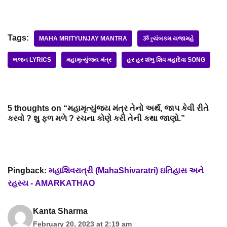
Tags:
MAHA MRITYUNJAY MANTRA
ૐ ત્ર્યંબકમ યજામહે
ભજન LYRICS
મહામૃત્યુંજય મંત્ર
હર હર શંભુ શિવ મહાદેવા SONG
5 thoughts on “મહામૃત્યુંજય મંત્ર તેનો અર્થ, જાપ કેવી રીતે
કરવો ? શુ ફળ મળે ? રચના કોણે કરી તેની કથા જાણો.”
Pingback:
મહાશિવરાત્રી (MahaShivaratri) ઇતિહાસ અને
રહસ્ય - AMARKATHAO
Kanta Sharma
February 20, 2023 at 2:19 am