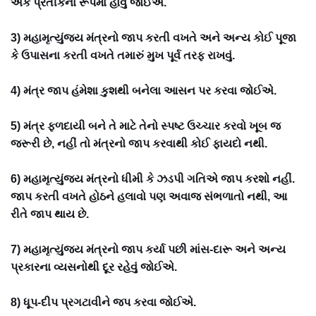
એક પ્રતીકના રૂપમાં હોવું જોઈએ.
3) મહામૃત્યુંજય મંત્રનો જાપ કરતી વખતે અને અન્ય કોઈ પૂજા
કે ઉપાસના કરતી વખતે તમારું મુખ પૂર્વ તરફ રાખવું.
4) મંત્ર જાપ હંમેશા કુશથી બનેલા આસન પર કરવા જોઈએ.
5) મંત્ર ફળદાયી બને તે માટે તેનો સ્પષ્ટ ઉચ્ચાર કરવો ખૂબ જ
જરૂરી છે, નહીં તો મંત્રનો જાપ કરવાથી કોઈ ફાયદો નથી.
6) મહામૃત્યુંજય મંત્રનો ધીમી કે ઝડપી ગતિએ જાપ કરશો નહીં.
જાપ કરતી વખતે હોઠને હલાવો પણ અવાજ સંભળાતો નથી, આ
રીતે જાપ થાય છે.
7) મહામૃત્યુંજય મંત્રનો જાપ કર્યા પછી માંસ-દારૂ અને અન્ય
પ્રકારના વ્યસનોથી દૂર રહેવું જોઈએ.
8) ધૂપ-દીપ પ્રગટાવીને જપ કરવા જોઈએ.