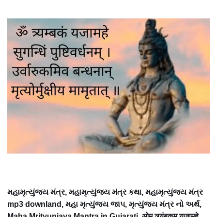
મહામૃત્યુંજય મંત્ર, મહામૃત્યુંજય મંત્ર કથા, મહામૃત્યુંજય મંત્ર
mp3 downland, મહા મૃત્યુંજય જાપ, મૃત્યુંજય મંત્ર નો અર્થ,
Maha Mrityunjaya Mantra in Gujarati, ओम त्र्यंबकम यजामहे