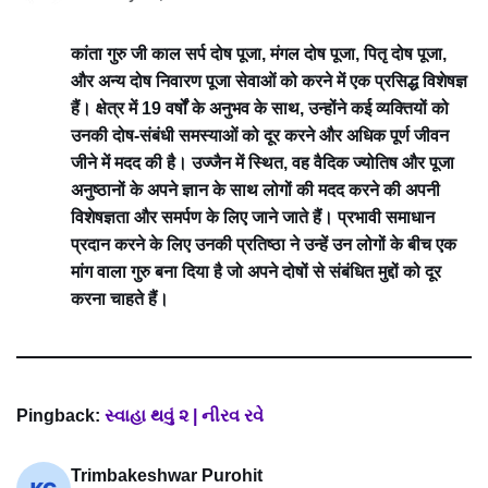
कांता गुरु जी काल सर्प दोष पूजा, मंगल दोष पूजा, पितृ दोष पूजा,
और अन्य दोष निवारण पूजा सेवाओं को करने में एक प्रसिद्ध विशेषज्ञ
हैं। क्षेत्र में 19 वर्षों के अनुभव के साथ, उन्होंने कई व्यक्तियों को
उनकी दोष-संबंधी समस्याओं को दूर करने और अधिक पूर्ण जीवन
जीने में मदद की है। उज्जैन में स्थित, वह वैदिक ज्योतिष और पूजा
अनुष्ठानों के अपने ज्ञान के साथ लोगों की मदद करने की अपनी
विशेषज्ञता और समर्पण के लिए जाने जाते हैं। प्रभावी समाधान
प्रदान करने के लिए उनकी प्रतिष्ठा ने उन्हें उन लोगों के बीच एक
मांग वाला गुरु बना दिया है जो अपने दोषों से संबंधित मुद्दों को दूर
करना चाहते हैं।
Pingback:
સ્વાહા થવું ૨ | નીરવ રવે
Trimbakeshwar Purohit