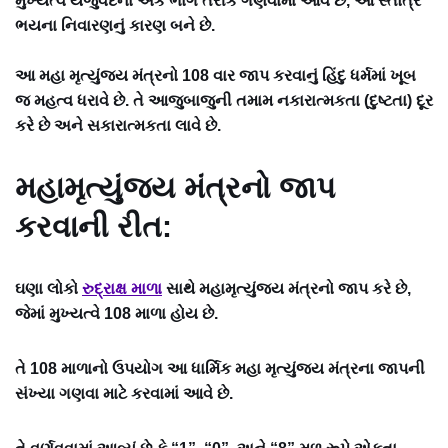
મુખ્યત્વે યજુર્વેદના એક ભાગ તરીકે ગણવામાં આવે છે, આ સ્તોત્ર
ભયના નિવારણનું કારણ બને છે.
આ મહા મૃત્યુંજય મંત્રનો 108 વાર જાપ કરવાનું હિંદુ ધર્મમાં ખૂબ
જ મહત્વ ધરાવે છે. તે આજુબાજુની તમામ નકારાત્મકતા (દુષ્ટતા) દૂર
કરે છે અને સકારાત્મકતા લાવે છે.
મહામૃત્યુંજય મંત્રનો જાપ
કરવાની રીત:
ઘણા લોકો
રુદ્રાક્ષ
માળા
સાથે મહામૃત્યુંજય મંત્રનો જાપ કરે છે,
જેમાં મુખ્યત્વે 108 માળા હોય છે.
તે 108 માળાનો ઉપયોગ આ ધાર્મિક મહા મૃત્યુંજય મંત્રના જાપની
સંખ્યા ગણવા માટે કરવામાં આવે છે.