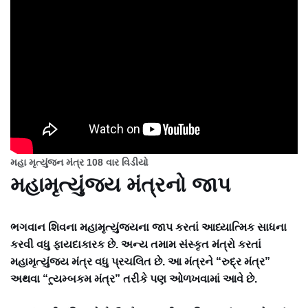
મહા મૃત્યુંજન મંત્ર 108 વાર વિડીયો
મહામૃત્યુંજય મંત્રનો જાપ
ભગવાન શિવના મહામૃત્યુંજયના જાપ કરતાં આધ્યાત્મિક સાધના
કરવી વધુ ફાયદાકારક છે. અન્ય તમામ સંસ્કૃત મંત્રો કરતાં
મહામૃત્યુંજય મંત્ર વધુ પ્રચલિત છે. આ મંત્રને “રુદ્ર મંત્ર”
અથવા “ત્ર્યમ્બકમ મંત્ર” તરીકે પણ ઓળખવામાં આવે છે.