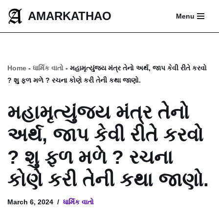
AMARKATHAO
Menu
Skip
to
content
Home
-
ધાર્મિક વાતો
-
મહામૃત્યુંજય મંત્ર તેનો અર્થ, જાપ કેવી રીતે કરવો
? શુ ફળ મળે ? રચના કોણે કરી તેની કથા જાણો.
મહામૃત્યુંજય મંત્ર તેનો
અર્થ, જાપ કેવી રીતે કરવો
? શુ ફળ મળે ? રચના
કોણે કરી તેની કથા જાણો.
March 6, 2024
ધાર્મિક વાતો