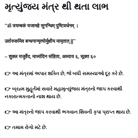
મૃત્યુંજય મંત્ર થી થતા લાભ
‘‘ॐ त्र्यम्बकं यजामहे सुगन्धिम् पुष्टिवर्धनम् ।
उर्वारुकमिव बन्धनान्मृत्योर्मुक्षीय मामृतात् ||’’
– शुक्ल यजुर्वेद, माध्यंदिन संहिता, अध्याय ६, सूक्त ६०
👉 આ મંત્રમાં અપાર શક્તિ છે, જે બધી સમસ્યાઓ દૂર કરે છે.
👉 બ્રહ્મ મુહૂર્તમાં સવારે મહામૃત્યુંજય મંત્રનો જાપ કરવાથી
નકારાત્મકતાનો નાશ થાય છે.
👉 આ મંત્રનો જાપ કરવાથી ભગવાન શિવની કૃપા પ્રાપ્ત થાય છે.
👉 તમામ રોગો મટે છે.