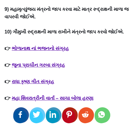
9) મહામૃત્યુંજય મંત્રનો જાપ કરવા માટે માત્ર રૂદ્રાક્ષની માળા જ
વાપરવી જોઈએ.
10) ગૌમુખી રુદ્રાક્ષની માળા રાખીને મંત્રનો જાપ કરવો જોઈએ.
👉
ભોળાનાથ નાં ભજનનો સંગ્રહ
👉
જુના પ્રાચીન ગરબા સંગ્રહ
👉
રાધા કૃષ્ણ ગીત સંગ્રહ
👉
મહા શિવરાત્રીની વાર્તા – સાચા બોલા હરણા