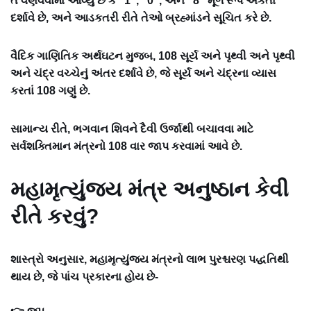
તે વર્ણવવામાં આવ્યું છે કે “1”, “0”, અને “8” મૂળ રૂપે એકતા
દર્શાવે છે, અને આડકતરી રીતે તેઓ બ્રહ્માંડને સૂચિત કરે છે.
વૈદિક ગાણિતિક અર્થઘટન મુજબ, 108 સૂર્ય અને પૃથ્વી અને પૃથ્વી
અને ચંદ્ર વચ્ચેનું અંતર દર્શાવે છે, જે સૂર્ય અને ચંદ્રના વ્યાસ
કરતાં 108 ગણું છે.
સામાન્ય રીતે, ભગવાન શિવને દૈવી ઉર્જાથી બચાવવા માટે
સર્વશક્તિમાન મંત્રનો 108 વાર જાપ કરવામાં આવે છે.
મહામૃત્યુંજય મંત્ર અનુષ્ઠાન કેવી
રીતે કરવું?
શાસ્ત્રો અનુસાર, મહામૃત્યુંજય મંત્રનો લાભ પુરશ્ચરણ પદ્ધતિથી
થાય છે, જે પાંચ પ્રકારના હોય છે-