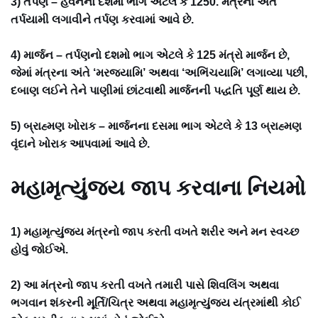
3) તર્પણ – હવનનો દશમો ભાગ એટલે કે 1250. મંત્રના અંતે
તર્પયામી લગાવીને તર્પણ કરવામાં આવે છે.
4) માર્જન – તર્પણનો દશમો ભાગ એટલે કે 125 મંત્રો માર્જન છે,
જેમાં મંત્રના અંતે ‘મરજયામિ’ અથવા ‘અભિંચયામિ’ લગાવ્યા પછી,
દબાણ લઈને તેને પાણીમાં છાંટવાથી માર્જનની પદ્ધતિ પૂર્ણ થાય છે.
5) બ્રાહ્મણ ખોરાક – માર્જનના દસમા ભાગ એટલે કે 13 બ્રાહ્મણ
વૃંદાને ખોરાક આપવામાં આવે છે.
મહામૃત્યુંજય જાપ કરવાના નિયમો
1) મહામૃત્યુંજય મંત્રનો જાપ કરતી વખતે શરીર અને મન સ્વચ્છ
હોવું જોઈએ.
2) આ મંત્રનો જાપ કરતી વખતે તમારી પાસે શિવલિંગ અથવા
ભગવાન શંકરની મૂર્તિ/ચિત્ર અથવા મહામૃત્યુંજય યંત્રમાંથી કોઈ