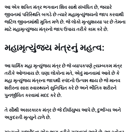
આ એક શક્તિ મંત્ર ભગવાન શિવ સાથે સંબંધિત છે, જ્યારે
જીવનમાં પરિસ્થિતિ બગડે છે ત્યારે મહામૃત્યુંજયનો જાપ કરવાથી
જટિલ જીવનમાંથી મુક્તિ મળે છે. જે લોકો મૃત્યુશય્યા પર છે તેમના
માટે મહામૃત્યુંજય મંત્રનો જાપ ઉપાય તરીકે કામ કરે છે.
મહામૃત્યુંજય મંત્રનું મહત્વ:
આ ધાર્મિક મહા મૃત્યુંજય મંત્ર છે જે વ્યાપકપણે ત્ર્યમ્બકમ મંત્ર
તરીકે ઓળખાય છે. ઘણા લોકોના મતે, એવું માનવામાં આવે છે કે
મહા મૃત્યુંજય મંત્રના જાપથી સ્પંદનો ઉત્પન્ન થાય છે જે માનવ
શરીરના સારા સ્વાસ્થ્યને સુનિશ્ચિત કરે છે અને ભૌતિક શરીરને
પુનર્જીવિત કરવામાં મદદ કરે છે.
તે સૌથી અસરકારક મંત્ર છે જે દીર્ધાયુષ્ય આપે છે, દુર્ભાગ્ય અને
અકુદરતી મૃત્યુને ટાળે છે.