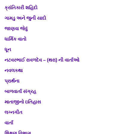
ક્રાંતિકારી શહિદો
ગામડુ અને જુની યાદો
જાણવા જેવું
ધાર્મિક વાતો
ધૂન
નટવરભાઈ રાવળદેવ – (થરા) ની વાર્તાઓ
નવલકથા
પ્રાર્થના
બાળવાર્તા સંગ્રહ
માતાજીનો ઇતિહાસ
લગ્નગીત
વાર્તા
શિક્ષણ વિભાગ