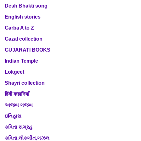
Desh Bhakti song
English stories
Garba A to Z
Gazal collection
GUJARATI BOOKS
Indian Temple
Lokgeet
Shayri collection
हिंदी कहानियाँ
અજબ ગજબ
ઇતિહાસ
કવિતા સંગ્રહ
કવિતા,લોકગીત,ગઝલ