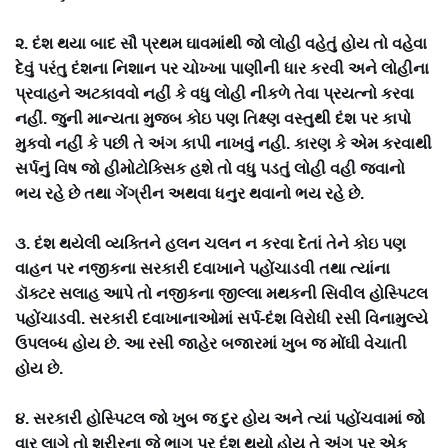
૨. દંશ થયા બાદ સૌ પ્રથમ ઘાવમાંથી જો લોહી વહેતું હોય તો વહેવા
દેવું પરંતુ દંશના નિશાન પર ચોખ્ખા પાણીની ધાર કરવી અને લોહીના
પ્રવાહને અટકાવવો નહીં કે વધુ લોહી નીકળે તેવા પ્રયત્નો કરવા
નહીં. જુની માન્યતા મુજબ કોઇ પણ તિક્ષ્ણ વસ્તુથી દંશ પર કાપો
મુકવો નહીં કે પછી તે અંગ કાપી નાખવું નહી. કારણ કે એમ કરવાથી
સર્પનું વિષ જો હીમોટોક્સિક હશે તો વધુ પડતું લોહી વહી જવાનો
ભય રહે છે તથા ગેંગ્રીન અથવા ધનુર થવાનો ભય રહે છે.
૩. દંશ થયેલી વ્યક્તિને હલન ચલન ન કરવા દેતાં તેને કોઇ પણ
વાહન પર નજીકના સરકારી દવાખાને પહોંચાડવી તથા ત્યાંના
ડૉક્ટર સલાહ આપે તો નજીકના જીલ્લા મથકની સિવીલ હોસ્પિટલ
પહોંચાડવી. સરકારી દવાખાનાઓમાં સર્પ-દંશ વિરોધી રસી વિનામુલ્યે
ઉપલબ્ધ હોય છે. આ રસી જાહેર બજારમાં ખુબ જ મોંઘી વેચાતી
હોય છે.
૪. સરકારી હોસ્પિટલ જો ખુબ જ દુર હોય અને ત્યાં પહોંચવામાં જો
વાર લાગે તો શરીરના જે ભાગ પર દંશ થયો હોય તે અંગ પર એક