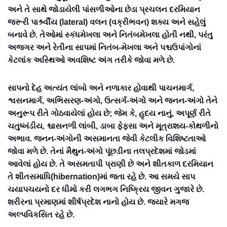
અને તે સાથે જોડાયેલી પાંસળીઓના છેડા પ્રચલન દરમિયાન
જરૂરી પાર્શ્ર્વીય (lateral) વલન (વક્રીભવન) શક્ય અને સહેલું
બનાવે છે. તેઓમાં સ્કંધમેખલા અને નિતંબમેખલા હોતી નથી, પરંતુ
અજગર અને રેતીના સાપમાં નિતંબ-મેખલા અને પશ્ચઉપાંગોનાં
કેટલાંક અસ્થિઓ અવશિષ્ટ અંગ તરીકે જોવા મળે છે.
સાપનો દેહ અત્યંત લાંબો અને નળાકાર હોવાથી પાચનમાર્ગ,
શ્વસનમાર્ગ, અભિસરણ-અંગો, ઉત્સર્ગ-અંગો અને જનન-અંગો તેને
અનુરૂપ રીતે ગોઠવાયેલાં હોય છે; જેમ કે, હૃદય નાનું, અપૂર્ણ રીતે
ચતુષ્ખંડીય, શ્ચાસનળી લાંબી, ડાબા ફેફસા અને મૂત્રાશય-કોથળીનો
અભાવ. જનન-અંગોની અસમાનતા જેવી કેટલીક વિશિષ્ટતાઓ
જોવા મળે છે. તેનાં મૈથુન-અંગો પૂંછડીના તલપ્રદેશમાં જોડમાં
આવેલાં હોય છે. તે અસમતાપી પ્રાણી છે અને શીતકાળ દરમિયાન
તે શીતસમાધિ(hibernation)માં જતા રહે છે. આ સમયે સાપ
ચયાપચયનો દર ધીમો કરી લગભગ નિષ્ક્રિય જીવન ગુજારે છે.
શરીરના પ્રમાણમાં શીર્ષપ્રદેશ નાનો હોય છે. જ્યારે મગજ
અલ્પવિકસિત રહે છે.