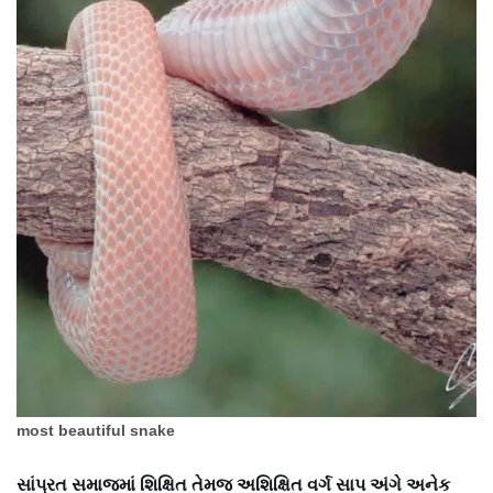
most beautiful snake
સાંપ્રત સમાજમાં શિક્ષિત તેમજ અશિક્ષિત વર્ગ સાપ અંગે અનેક