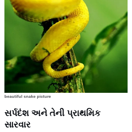
beautiful snake picture
સર્પદંશ અને તેની પ્રાથમિક
સારવાર