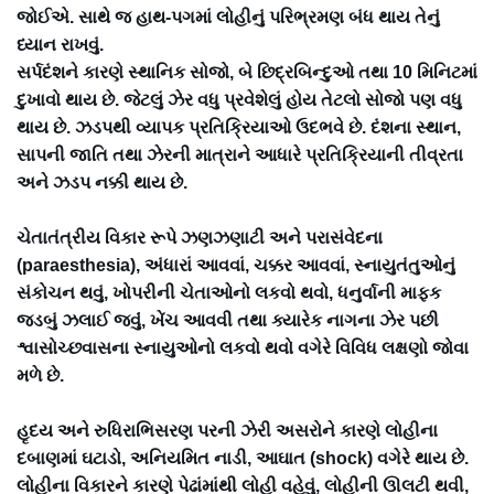
જોઈએ. સાથે જ હાથ-પગમાં લોહીનું પરિભ્રમણ બંધ થાય તેનું
ધ્યાન રાખવું.
સર્પદંશને કારણે સ્થાનિક સોજો, બે છિદ્રબિન્દુઓ તથા 10 મિનિટમાં
દુખાવો થાય છે. જેટલું ઝેર વધુ પ્રવેશેલું હોય તેટલો સોજો પણ વધુ
થાય છે. ઝડપથી વ્યાપક પ્રતિક્રિયાઓ ઉદભવે છે. દંશના સ્થાન,
સાપની જાતિ તથા ઝેરની માત્રાને આધારે પ્રતિક્રિયાની તીવ્રતા
અને ઝડપ નક્કી થાય છે.
ચેતાતંત્રીય વિકાર રૂપે ઝણઝણાટી અને પરાસંવેદના
(paraesthesia), અંધારાં આવવાં, ચક્કર આવવાં, સ્નાયુતંતુઓનું
સંકોચન થવું, ખોપરીની ચેતાઓનો લકવો થવો, ધનુર્વાની માફક
જડબું ઝલાઈ જવુંં, ખેંચ આવવી તથા ક્યારેક નાગના ઝેર પછી
શ્વાસોચ્છવાસના સ્નાયુઓનો લકવો થવો વગેરે વિવિધ લક્ષણો જોવા
મળે છે.
હૃદય અને રુધિરાભિસરણ પરની ઝેરી અસરોને કારણે લોહીના
દબાણમાં ઘટાડો, અનિયમિત નાડી, આઘાત (shock) વગેરે થાય છે.
લોહીના વિકારને કારણે પેઢાંમાંથી લોહી વહેવું, લોહીની ઊલટી થવી,