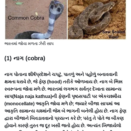
ભારતમાં જોવા મળતા ઝેરી સાપ
(1) નાગ (cobra)
નાગ પોતાના શીર્ષપ્રદેશને ચપટું, પાતળું અને પહોળું બનાવવાની
ક્ષમતા ધરાવે છે, જે ફેણ (hood) તરીકે ઓળખાય છે. નાગ બે ભિન્ન
સ્વરૂપના જોવા મળે છે. ભારતમાં લગભગ સર્વત્ર દેખાતા સામાન્ય
સાપ(Naja naja kathua)ની ફેણની પૃષ્ઠસપાટી પર એકચશ્મીય
(monocellate) આકૃતિ જોવા મળે છે; જ્યારે બીજા સાપમાં આ
આકૃતિ સામાન્ય ચશ્માંની જેમ બે ભાગની બનેલી હોય છે. નાગ ફેણ
દ્વારા બીજાને બિવડાવવાનો પ્રયત્ન કરે છે; પરંતુ તે પોતે જ બીકણ
હોવાને કારણે તુરત જ દૂર ખસી જતો હોય છે. અત્યંત ખિજાયેલો