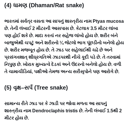
(4) ધામણ (Dhaman/Rat snake)
ભારતમાં સર્વત્ર વસતા આ સાપનું શાસ્ત્રીય નામ Ptyas mucosa
છે. તેની લંબાઈ 2 મીટરની આસપાસ છે. કેટલાક 3.5 મીટર લાંબા
પણ હોઈ શકે છે. માદા કરતાં નર સહેજ લાંબો હોય છે. શરીર બંને
બાજુએથી ચપટું અને શરીરનો ¼ જેટલો ભાગ પૂંછડીનો બનેલો હોય
છે. શરીર મજબૂત હોય છે. તે ઝાડ પર સહેલાઈથી ચઢે છે અને
પ્રસંગવશાત્ શીઘ્રગતિએ ઝાડપરથી નીચે કૂદી પડે છે. તે તરવામાં
નિપુણ છે. ખોરાક મુખ્યત્વે દેડકાં અને ઉંદરનો બનેલો હોય છે. વળી
તે ચામાચીડિયાં, પક્ષીઓ તેમજ અન્ય સરીસૃપોને પણ આરોગે છે.
(5) વૃક્ષ–સર્પ (Tree snake)
સામાન્ય રીતે ઝાડ પર કે ઝાડી પર જોવા મળતા આ સાપનું
શાસ્ત્રીય નામ Dendroclaphis tristis છે. તેની લંબાઈ 1.5થી 2
મીટર હોય છે.