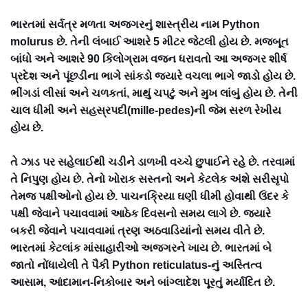
ભારતમાં સર્વત્ર મળતા અજગરનું શાસ્ત્રીય નામ Python
molurus છે. તેની લંબાઈ આશરે 5 મીટર જેટલી હોય છે. મજબૂત
બાંધો અને આશરે 90 કિલોગ્રામ વજન ધરાવતો આ અજગર શીર્ષ
પ્રદેશ અને પૂંછડીના ભાગે સાંકડો જ્યારે વચલા ભાગે જાડો હોય છે.
ભીંગડાં લીસાં અને ચળકતાં, માથું ચપટું અને મુખ લાંબું હોય છે. તેની
ચાલ ધીમી અને સહસ્રપદી(mille-pedes)ની જેમ સરળ રેખીય
હોય છે.
તે ઝાડ પર સહેલાઈથી ચડીને ડાળખી વચ્ચે છુપાઈને રહે છે. તરવામાં
તે નિપુણ હોય છે. તેનો ખોરાક સસ્તનો અને કેટલેક અંશે સરીસૃપો
તેમજ પક્ષીઓનો હોય છે. પાચનક્રિયા ઘણી ધીમી હોવાથી ઉંદર કે
પક્ષી જેવાને પચાવવામાં આઠેક દિવસનો સમય લાગે છે. જ્યારે
બકરી જેવાને પચાવવામાં ત્રણ અઠવાડિયાંનો સમય વીતે છે.
ભારતમાં કેટલાંક માંસાહારીઓ અજગરને ખાય છે. ભારતમાં બે
જાતો નોંધાયેલી તે પૈકી Python reticulatus-નું અસ્તિત્વ
આસામ, આંદામાન-નિકોબાર અને બાંગ્લાદેશ પૂરતું મર્યાદિત છે.