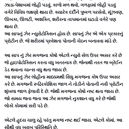
ઝાડા-પેશાબમાં લોહી પડવું, કાળો મળ થવો, ગળફામાં લોહી પડવું
વગેરે વિવિધ લક્ષણો થાય છે. ક્યારેક દર્દીને પુષ્કળ પરસેવો, મૂંઝવણ,
ઊબકા, ઊલટી, અશક્તિ, શરીરના તાપમાનમાં ઘટાડો વગેરે પણ
થાય છે.
આ સાપનું ઝેર ન્યુરોટોક્સિન હોય છે. સાપનું ઝેર એ એક પ્રકારનું
પ્રોટીન છે. જે શરીરમાં પ્રવેશતા પોતાની ચેઇન બનાવવા માંડે છે.
આ સાપ નું ઝેર મગજના કોષો એટલે ન્યુરો સેલ ઉપર અસર કરે છે
જે હાઇપોટોક્સિન કરતા વધુ ખતરનાક છે. જેનાથી તરત જ બ્રેઈન
ડેડ થવાના ચાન્સ વધુ થતા જાય છે.
આ સાપનું ઝેર લોહીના માધ્યમથી સિધુ મગજના કોષ ઉપર અસર
કરે છે. મગજની રૂઢિરકોશિકા જાળ ને તોડીને પોતાની નવી પ્રોટીન
શૃંખલા જાળ ફેલાવી દે છે. જેથી મગજના કોષો નષ્ટ થતા જાય છે.
જો સમય જતા જતા આ ઝેર મગજને નુકશાન વધુ કરે છે જેથી
લોકો કોમામાં સરી પડે છે.
એટલે હૃદય ચાલુ રહે પરંતુ મગજ નષ્ટ થઈ જાય. એટલે કોમાં. આ
સૌથી વધુ ખરાબ પરિસ્થિતિ છે.