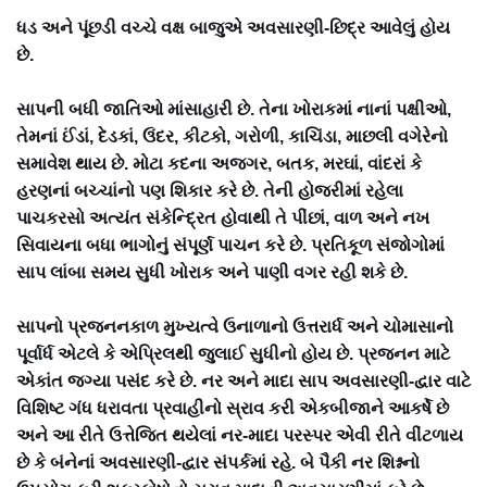
ધડ અને પૂંછડી વચ્ચે વક્ષ બાજુએ અવસારણી-છિદ્ર આવેલું હોય
છે.
સાપની બધી જાતિઓ માંસાહારી છે. તેના ખોરાકમાં નાનાં પક્ષીઓ,
તેમનાં ઈંડાં, દેડકાં, ઉંદર, કીટકો, ગરોળી, કાચિંડા, માછલી વગેરેનો
સમાવેશ થાય છે. મોટા કદના અજગર, બતક, મરઘાં, વાંદરાં કે
હરણનાં બચ્ચાંનો પણ શિકાર કરે છે. તેની હોજરીમાં રહેલા
પાચકરસો અત્યંત સંકેન્દ્રિત હોવાથી તે પીંછાં, વાળ અને નખ
સિવાયના બધા ભાગોનું સંપૂર્ણ પાચન કરે છે. પ્રતિકૂળ સંજોગોમાં
સાપ લાંબા સમય સુધી ખોરાક અને પાણી વગર રહી શકે છે.
સાપનો પ્રજનનકાળ મુખ્યત્વે ઉનાળાનો ઉત્તરાર્ધ અને ચોમાસાનો
પૂર્વાર્ધ એટલે કે એપ્રિલથી જુલાઈ સુધીનો હોય છે. પ્રજનન માટે
એકાંત જગ્યા પસંદ કરે છે. નર અને માદા સાપ અવસારણી-દ્વાર વાટે
વિશિષ્ટ ગંધ ધરાવતા પ્રવાહીનો સ્રાવ કરી એકબીજાને આકર્ષે છે
અને આ રીતે ઉત્તેજિત થયેલાં નર-માદા પરસ્પર એવી રીતે વીંટળાય
છે કે બંનેનાં અવસારણી-દ્વાર સંપર્કમાં રહે. બે પૈકી નર શિશ્નનો