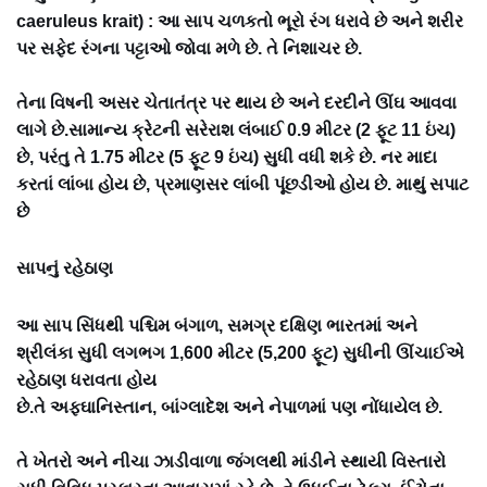
caeruleus krait) : આ સાપ ચળકતો ભૂરો રંગ ધરાવે છે અને શરીર
પર સફેદ રંગના પટ્ટાઓ જોવા મળે છે. તે નિશાચર છે.
તેના વિષની અસર ચેતાતંત્ર પર થાય છે અને દરદીને ઊંઘ આવવા
લાગે છે.સામાન્ય ક્રેટની સરેરાશ લંબાઈ 0.9 મીટર (2 ફૂટ 11 ઇંચ)
છે, પરંતુ તે 1.75 મીટર (5 ફૂટ 9 ઇંચ) સુધી વધી શકે છે. નર માદા
કરતાં લાંબા હોય છે, પ્રમાણસર લાંબી પૂંછડીઓ હોય છે. માથું સપાટ
છે
સાપનું રહેઠાણ
આ સાપ સિંધથી પશ્ચિમ બંગાળ, સમગ્ર દક્ષિણ ભારતમાં અને
શ્રીલંકા સુધી લગભગ 1,600 મીટર (5,200 ફૂટ) સુધીની ઊંચાઈએ
રહેઠાણ ધરાવતા હોય
છે.તે અફઘાનિસ્તાન, બાંગ્લાદેશ અને નેપાળમાં પણ નોંધાયેલ છે.
તે ખેતરો અને નીચા ઝાડીવાળા જંગલથી માંડીને સ્થાયી વિસ્તારો