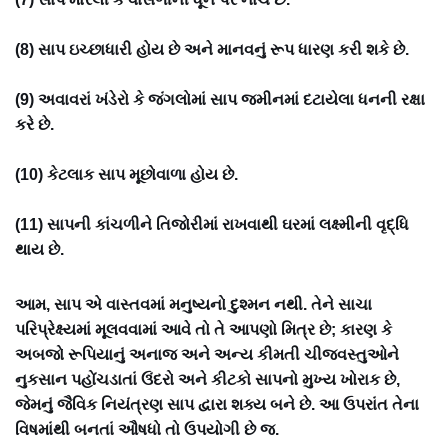
(8) સાપ ઇચ્છાધારી હોય છે અને માનવનું રૂપ ધારણ કરી શકે છે.
(9) અવાવરાં ખંડેરો કે જંગલોમાં સાપ જમીનમાં દટાયેલા ધનની રક્ષા
કરે છે.
(10) કેટલાક સાપ મૂછોવાળા હોય છે.
(11) સાપની કાંચળીને તિજોરીમાં રાખવાથી ઘરમાં લક્ષ્મીની વૃદ્ધિ
થાય છે.
આમ, સાપ એ વાસ્તવમાં મનુષ્યનો દુશ્મન નથી. તેને સાચા
પરિપ્રેક્ષ્યમાં મૂલવવામાં આવે તો તે આપણો મિત્ર છે; કારણ કે
અબજો રૂપિયાનું અનાજ અને અન્ય કીમતી ચીજવસ્તુઓને
નુકસાન પહોંચડાતાં ઉંદરો અને કીટકો સાપનો મુખ્ય ખોરાક છે,
જેમનું જૈવિક નિયંત્રણ સાપ દ્વારા શક્ય બને છે. આ ઉપરાંત તેના
વિષમાંથી બનતાં ઔષધો તો ઉપયોગી છે જ.