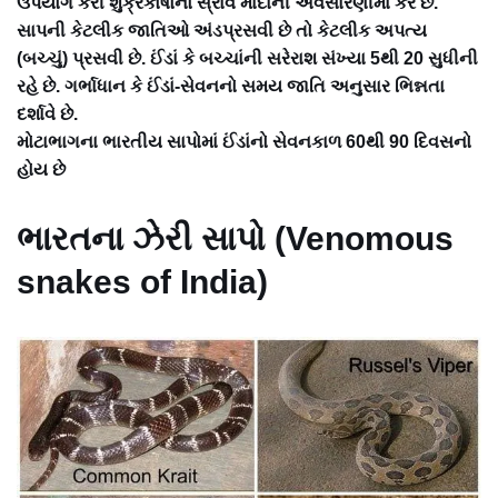
ઉપયોગ કરી શુક્રકોષોનો સ્રાવ માદાની અવસારણીમાં કરે છે.
સાપની કેટલીક જાતિઓ અંડપ્રસવી છે તો કેટલીક અપત્ય
(બચ્ચું) પ્રસવી છે. ઈંડાં કે બચ્ચાંની સરેરાશ સંખ્યા 5થી 20 સુધીની
રહે છે. ગર્ભાધાન કે ઈંડાં-સેવનનો સમય જાતિ અનુસાર ભિન્નતા
દર્શાવે છે.
મોટાભાગના ભારતીય સાપોમાં ઈંડાંનો સેવનકાળ 60થી 90 દિવસનો
હોય છે
ભારતના ઝેરી સાપો (Venomous
snakes of India)