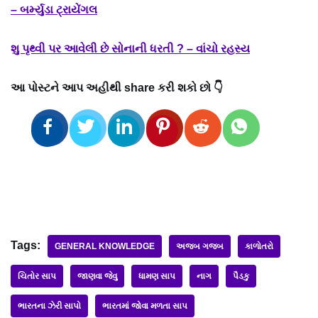
– બર્મ્યુડા ટ્રાયેંગલ
શુ પૃથ્વી પર આવેલી છે સોનાની ધરતી ? – વાંચો રહસ્ય
આ પોસ્ટને આપ અહીથી share કરી શકો છો 👇
Tags:
GENERAL KNOWLEDGE
અજબ ગજબ
કાળોતરો
ચિતોર સાપ
જાણવા જેવુ
ધામણ સાપ
નાગ
પૈડકુ
ભારતના ઝેરી સાપો
ભારતમાં જોવા મળતા સાપ