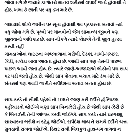
જોવા મળે છે જ્યારે કાળોતરો માનવ શરીરમાં લપાઈ જતો હોવાથી તે
હોઠ, ખભા કે છાતી પર વધુ ડંખ મારે છે.
ગામડામાં લોકો જમીન પર સૂતા હોવાથી આ પ્રકારના બનાવો ત્યાં
વધુ જોવા મળે છે. પૃથ્વી પર માનવીની જેમ સામાન્ય જીવને પણ
જીવવાનો અધિકાર છે. સાપ નીકળે ત્યારે કોઇએ તેની જીવ હત્યા
કરવી નહીં.
ગામડાઓમાં લાઇટના અજવાળામાં ગરોળી, દેડકા, માખી-મચ્છર,
કિડી, મકોડા ખાવા આવતા હોય છે. આથી સાપ પણ તેમની પાછળ
પાછળ આવી જતા હોય છે. ત્યારે જાણે-અજાણએ લોકોનો પગ સાપ
પર પડી જતો હોય છે. જેથી સાપ પોતાના બચાવ માટે ડંખ મારે છે.
ખેતરમાં પણ આવી જ રીતે સર્પદંશના બનાવ બનતા હોય છે.
સાપ કરડે તો સૌથી પહેલાં તો 108ને જાણ કરી દર્દીને હોસ્પિટલ
પહોંચાડવો જોઈએ ગણા સાપ બિનઝેરી હોય છે જેથી સાપ ઝેરી છે
કે બિનઝેરી તેની ઓળખ કરવી જોઈએ. સાપ કરડે ત્યારે ઘરગથ્થુ
સારવારના ભરોશે ન રહેવું જોઈએ. સર્પદંશ થાય તે સમયે દર્દીને ચત્તા
સુવડાવી રાખવા જોઈએ. સ્થિર રાખી બિલકુલ હાથ-પગ વાળવા ન