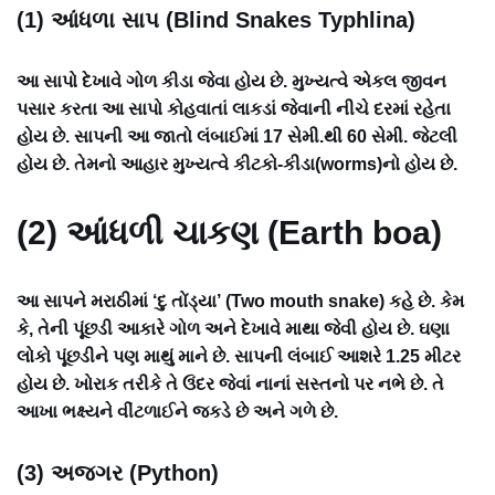
(1) આંધળા સાપ (Blind Snakes Typhlina)
આ સાપો દેખાવે ગોળ કીડા જેવા હોય છે. મુખ્યત્વે એકલ જીવન
પસાર કરતા આ સાપો કોહવાતાં લાકડાં જેવાની નીચે દરમાં રહેતા
હોય છે. સાપની આ જાતો લંબાઈમાં 17 સેમી.થી 60 સેમી. જેટલી
હોય છે. તેમનો આહાર મુખ્યત્વે કીટકો-કીડા(worms)નો હોય છે.
(2) આંધળી ચાકણ (Earth boa)
આ સાપને મરાઠીમાં ‘દુ તોંડ્યા’ (Two mouth snake) કહે છે. કેમ
કે, તેની પૂંછડી આકારે ગોળ અને દેખાવે માથા જેવી હોય છે. ઘણા
લોકો પૂંછડીને પણ માથું માને છે. સાપની લંબાઈ આશરે 1.25 મીટર
હોય છે. ખોરાક તરીકે તે ઉંદર જેવાં નાનાં સસ્તનો પર નભે છે. તે
આખા ભક્ષ્યને વીંટળાઈને જકડે છે અને ગળે છે.
(3) અજગર (Python)