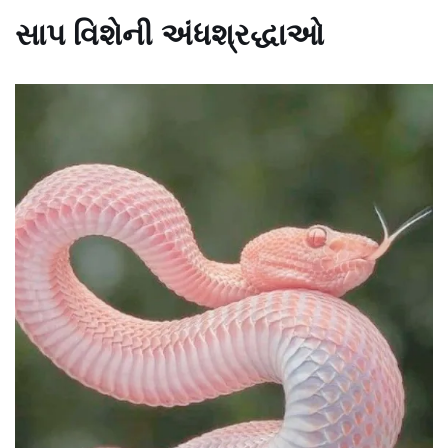
સાપ વિશેની અંધશ્રદ્ધાઓ