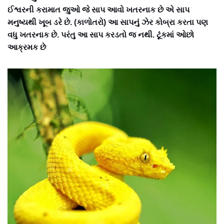
ઈશ્વરની કરામાત જુઓ જે સાપ આવો ખતરનાક છે એ સાપ
મનુષ્યથી ખૂબ ડરે છે. (કાળોતરો) આ સાપનું ઝેર કોબ્રા કરતા પણ
વધુ ખતરનાક છે. પરંતુ આ સાપ કરડતો જ નથી. ટૂંકમાં ઓછો
આક્રમક છે