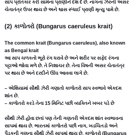
સાપ પ્રતિકાર કરી સામેના પ્રાણીને દંશ દે છે. નાગના ઝેરની અસર
ચેતાતંત્ર ઉપર થાય છે અને શ્ચાસ રૂંધાઈ પ્રાણી મૃત્યુ પામે છે.
(2) કાળોતરો (Bungarus caeruleus krait)
The common krait (Bungarus caeruleus), also known
as Bengal krait
આ સાપ ચળકતો ભૂરો રંગ ધરાવે છે અને શરીર પર સફેદ રંગના
પટ્ટાઓ જોવા મળે છે. તે નિશાચર છે. તેના વિષની અસર ચેતાતંત્ર
પર થાય છે અને દરદીને ઊંઘ આવવા લાગે છે.
– એશિયામાં સૌથી ઝેરી ગણાતો કાળોતરો સાપ સ્વભાવે એકદમ
શાંત છે.
– કાળોતરો કરડે તેના 15 મિનિટ પછી વ્યક્તિને ખબર પડે છે
સૌથી ઝેરી હોવા છતાં પણ તેની ગણતરી એકદમ શાંત સ્વભાવના
સાપમાં થાય છે. ભારતમાં કાળોતરો પછી નાગ, ખડચિતડો અને
પૈડકુની ગણના સૌથી ઝેરી સાપમાં થાય છે. કાળોતરો (Bungarus