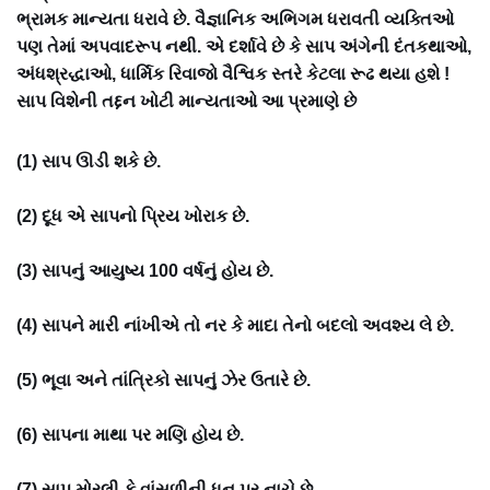
ભ્રામક માન્યતા ધરાવે છે. વૈજ્ઞાનિક અભિગમ ધરાવતી વ્યક્તિઓ
પણ તેમાં અપવાદરૂપ નથી. એ દર્શાવે છે કે સાપ અંગેની દંતકથાઓ,
અંધશ્રદ્ધાઓ, ધાર્મિક રિવાજો વૈશ્વિક સ્તરે કેટલા રૂઢ થયા હશે !
સાપ વિશેની તદ્દન ખોટી માન્યતાઓ આ પ્રમાણે છે
(1) સાપ ઊડી શકે છે.
(2) દૂધ એ સાપનો પ્રિય ખોરાક છે.
(3) સાપનું આયુષ્ય 100 વર્ષનું હોય છે.
(4) સાપને મારી નાંખીએ તો નર કે માદા તેનો બદલો અવશ્ય લે છે.
(5) ભૂવા અને તાંત્રિકો સાપનું ઝેર ઉતારે છે.
(6) સાપના માથા પર મણિ હોય છે.
(7) સાપ મોરલી કે વાંસળીની ધૂન પર નાચે છે.