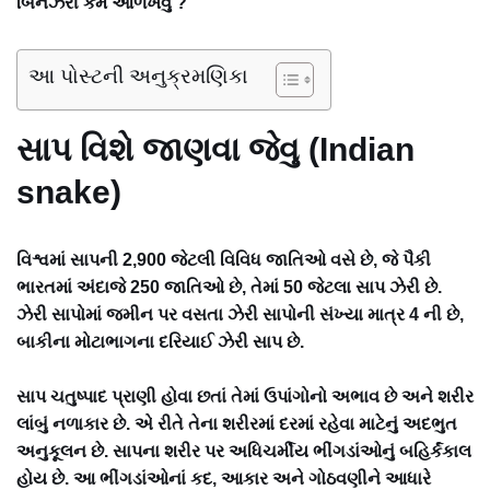
બિનઝેરી કેમ ઓળખવુ ?
આ પોસ્ટની અનુક્રમણિકા
સાપ વિશે જાણવા જેવુ (Indian
snake)
વિશ્વમાં સાપની 2,900 જેટલી વિવિધ જાતિઓ વસે છે, જે પૈકી
ભારતમાં અંદાજે 250 જાતિઓ છે, તેમાં 50 જેટલા સાપ ઝેરી છે.
ઝેરી સાપોમાં જમીન પર વસતા ઝેરી સાપોની સંખ્યા માત્ર 4 ની છે,
બાકીના મોટાભાગના દરિયાઈ ઝેરી સાપ છે.
સાપ ચતુષ્પાદ પ્રાણી હોવા છતાં તેમાં ઉપાંગોનો અભાવ છે અને શરીર
લાંબું નળાકાર છે. એ રીતે તેના શરીરમાં દરમાં રહેવા માટેનું અદભુત
અનુકૂલન છે. સાપના શરીર પર અધિચર્મીય ભીંગડાંઓનું બહિર્કંકાલ
હોય છે. આ ભીંગડાંઓનાં કદ, આકાર અને ગોઠવણીને આધારે