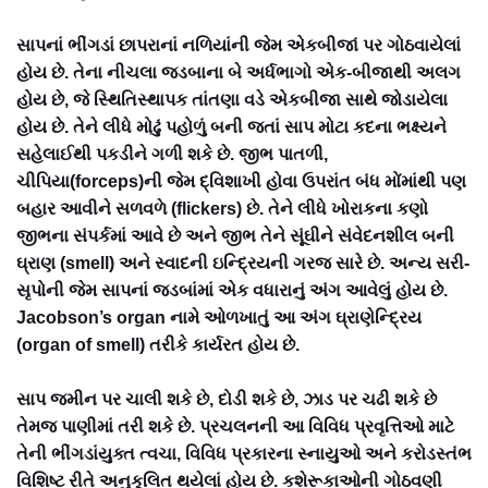
સાપનાં ભીંગડાં છાપરાનાં નળિયાંની જેમ એકબીજાં પર ગોઠવાયેલાં
હોય છે. તેના નીચલા જડબાના બે અર્ધભાગો એક-બીજાથી અલગ
હોય છે, જે સ્થિતિસ્થાપક તાંતણા વડે એકબીજા સાથે જોડાયેલા
હોય છે. તેને લીધે મોઢું પહોળું બની જતાં સાપ મોટા કદના ભક્ષ્યને
સહેલાઈથી પકડીને ગળી શકે છે. જીભ પાતળી,
ચીપિયા(forceps)ની જેમ દ્વિશાખી હોવા ઉપરાંત બંધ મોંમાંથી પણ
બહાર આવીને સળવળે (flickers) છે. તેને લીધે ખોરાકના કણો
જીભના સંપર્કમાં આવે છે અને જીભ તેને સૂંઘીને સંવેદનશીલ બની
ઘ્રાણ (smell) અને સ્વાદની ઇન્દ્રિયની ગરજ સારે છે. અન્ય સરી-
સૃપોની જેમ સાપનાં જડબાંમાં એક વધારાનું અંગ આવેલું હોય છે.
Jacobson’s organ નામે ઓળખાતું આ અંગ ઘ્રાણેન્દ્રિય
(organ of smell) તરીકે કાર્યરત હોય છે.
સાપ જમીન પર ચાલી શકે છે, દોડી શકે છે, ઝાડ પર ચઢી શકે છે
તેમજ પાણીમાં તરી શકે છે. પ્રચલનની આ વિવિધ પ્રવૃત્તિઓ માટે
તેની ભીંગડાંયુક્ત ત્વચા, વિવિધ પ્રકારના સ્નાયુઓ અને કરોડસ્તંભ
વિશિષ્ટ રીતે અનુકૂલિત થયેલાં હોય છે. કશેરૂકાઓની ગોઠવણી