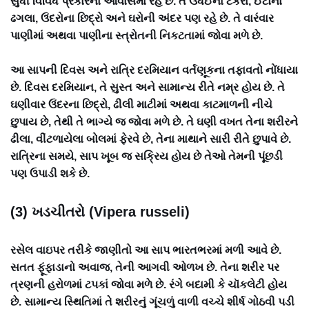
સુધી વિવિધ પ્રકારના આવાસમાં રહે છે. તે ઉધઈના ટેકરા, ઈંટોના
ઢગલા, ઉંદરોના છિદ્રો અને ઘરોની અંદર પણ રહે છે. તે વારંવાર
પાણીમાં અથવા પાણીના સ્ત્રોતની નિકટતામાં જોવા મળે છે.
આ સાપની દિવસ અને રાત્રિ દરમિયાન વર્તણૂકના તફાવતો નોંધાયા
છે. દિવસ દરમિયાન, તે સુસ્ત અને સામાન્ય રીતે નમ્ર હોય છે. તે
ઘણીવાર ઉંદરના છિદ્રો, ઢીલી માટીમાં અથવા કાટમાળની નીચે
છુપાય છે, તેથી તે ભાગ્યે જ જોવા મળે છે. તે ઘણી વખત તેના શરીરને
ઢીલા, વીંટળાયેલા બોલમાં ફેરવે છે, તેના માથાને સારી રીતે છુપાવે છે.
રાત્રિના સમયે, સાપ ખૂબ જ સક્રિય હોય છે તેઓ તેમની પૂંછડી
પણ ઉપાડી શકે છે.
(3) ખડચીતરો (Vipera russeli)
રસેલ વાઇપર તરીકે જાણીતો આ સાપ ભારતભરમાં મળી આવે છે.
સતત ફૂંફાડાનો અવાજ, તેની આગવી ઓળખ છે. તેના શરીર પર
ત્રણની હરોળમાં ટપકાં જોવા મળે છે. રંગે બદામી કે ચૉકલેટી હોય
છે. સામાન્ય સ્થિતિમાં તે શરીરનું ગૂંચળું વાળી વચ્ચે શીર્ષ ગોઠવી પડી