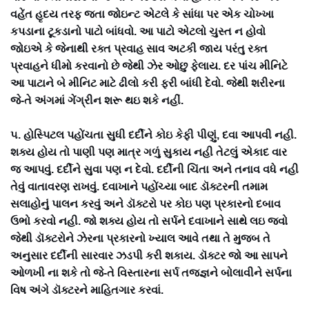
વહેંત હૃદય તરફ જતા જોઇન્ટ એટલે કે સાંધા પર એક ચોખ્ખા
કપડાના ટૂકડાનો પાટો બાંધવો. આ પાટો એટલો ચુસ્ત ન હોવો
જોઇએ કે જેનાથી રક્ત પ્રવાહ સાવ અટકી જાય પરંતુ રક્ત
પ્રવાહને ધીમો કરવાનો છે જેથી ઝેર ઓછુ ફેલાય. દર પાંચ મીનિટે
આ પાટાને બે મીનિટ માટે ઢીલો કરી ફરી બાંધી દેવો. જેથી શરીરના
જે-તે અંગમાં ગેંગ્રીન શરૂ થઇ શકે નહીં.
૫. હોસ્પિટલ પહોંચતા સુધી દર્દીને કોઇ કેફી પીણું, દવા આપવી નહી.
શક્ય હોય તો પાણી પણ માત્ર ગળું સુકાય નહી તેટલું એકાદ વાર
જ આપવું. દર્દીને સુવા પણ ન દેવો. દર્દીની ચિંતા અને તનાવ વધે નહી
તેવું વાતાવરણ રાખવું. દવાખાને પહોંચ્યા બાદ ડૉક્ટરની તમામ
સલાહોનું પાલન કરવું અને ડૉક્ટરો પર કોઇ પણ પ્રકારનો દબાવ
ઉભો કરવો નહી. જો શક્ય હોય તો સર્પને દવાખાને સાથે લઇ જવો
જેથી ડૉક્ટરોને ઝેરના પ્રકારનો ખ્યાલ આવે તથા તે મુજબ તે
અનુસાર દર્દીની સારવાર ઝડપી કરી શકાય. ડૉક્ટર જો આ સાપને
ઓળખી ના શકે તો જે-તે વિસ્તારના સર્પ તજજ્ઞને બોલાવીને સર્પના
વિષ અંગે ડૉક્ટરને માહિતગાર કરવાં.