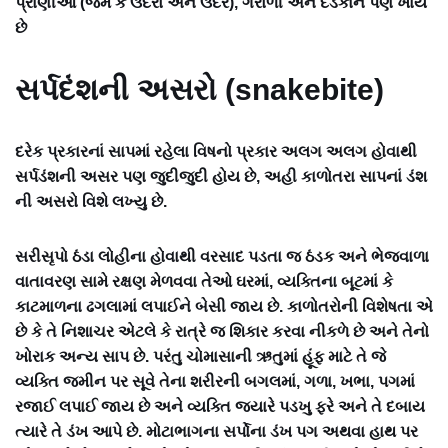
પ્રાણીઓ (જેમ કે ઉંદરો અને ઉંદર), ગરોળી અને દેડકાને પણ ખાય
છે
સર્પદંશની અસરો (snakebite)
દરેક પ્રકારનાં સાપમાં રહેલા વિષનો પ્રકાર અલગ અલગ હોવાથી
સર્પડંશની અસર પણ જુદીજુદી હોય છે, અહી કાળોતરા સાપનાં ડંશ
ની અસરો વિશે લખ્યુ છે.
સરીસૃપો ઠંડા લોહીના હોવાથી વરસાદ પડતા જ ઠંડક અને ભેજવાળા
વાતાવરણ સામે રક્ષણ મેળવવા તેઓ ઘરમાં, વ્યક્તિના બૂટમાં કે
કાટમાળના ઢગલામાં લપાઈને બેસી જાય છે. કાળોતરોની વિશેષતા એ
છે કે તે નિશાચર એટલે કે રાત્રે જ શિકાર કરવા નીકળે છે અને તેનો
ખોરાક અન્ય સાપ છે. પરંતુ ચોમાસાની ઋતુમાં હૂંફ માટે તે જે
વ્યક્તિ જમીન પર સૂવે તેના શરીરની બગલમાં, ગળા, ખભા, પગમાં
રજાઈ લપાઈ જાય છે અને વ્યક્તિ જ્યારે પડખુ ફરે અને તે દબાય
ત્યારે તે ડંખ આપે છે. મોટાભાગના સર્પોના ડંખ પગ અથવા હાથ પર