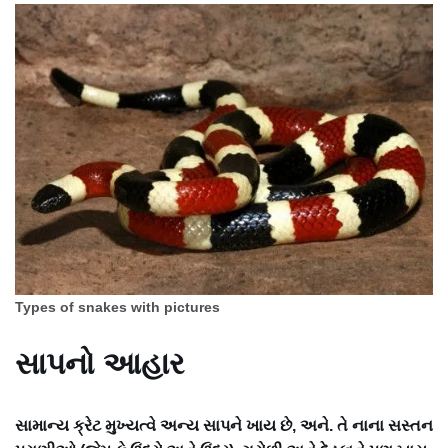
Types of snakes with pictures
સાપનો આહાર
સામાન્ય ક્રેટ મુખ્યત્વે અન્ય સાપને ખાય છે, અને. તે નાના સસ્તન