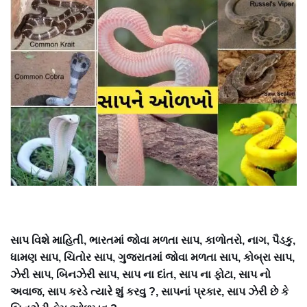
સાપ વિશે માહિતી, ભારતમાં જોવા મળતા સાપ, કાળોતરો, નાગ, પૈડકુ,
ધામણ સાપ, ચિતોર સાપ, ગુજરાતમાં જોવા મળતા સાપ, કોબ્રા સાપ,
ઝેરી સાપ, બિનઝેરી સાપ, સાપ ના દાંત, સાપ ના ફોટા, સાપ નો
અવાજ, સાપ કરડે ત્યારે શું કરવુ ?, સાપનાં પ્રકાર, સાપ ઝેરી છે કે