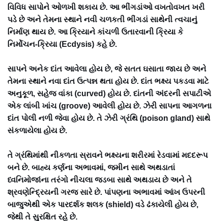
વિવિધ સાપોને ઓળખી શકાય છે. આ ભીંગડાંઓ વખતોવખત ખરી
પડે છે અને તેમના સ્થાને નવી ચળકતી ભીંગડાં સાથેની ત્વચાનું
નિર્માણ થાય છે. આ ક્રિયાને કાંચળી ઉતારવાની ક્રિયા કે
નિર્મોચન-ક્રિયા (Ecdysis) કહે છે.
સાપને અનેક દાંત આવેલા હોય છે, જે સતત ઘસાતા જાય છે અને
તેમના સ્થાને નવા દાંત ઉત્પન્ન થતા હોય છે. દાંત ભક્ષ્ય પકડવા માટે
અનુકૂળ, સહેજ વાંકા (curved) હોય છે. દાંતની અંદરની સપાટીએ
એક લાંબી ખાંચ (groove) આવેલી હોય છે. ઝેરી સાપના આગળના
દાંત પોલી નળી જેવા હોય છે. તે ઝેરી ગ્રંથિ (poison gland) સાથે
સંકળાયેલા હોય છે.
તે ગ્રંથિમાંથી નીકળતા સ્રાવને ભક્ષ્યના શરીરમાં રેડવામાં મદદરૂપ
બને છે. બાહ્ય કર્ણના અભાવમાં, જમીન સાથે અથડાતાં
ધ્વનિમોજાંના તરંગો નીચલા જડબા સાથે અથડાય છે અને તે
શ્રવણેન્દ્રિયની ગરજ સારે છે. પાંપણના અભાવમાં આંખ ઉપરની
બાજુએથી એક પારદર્શક શલક (shield) વડે ઢંકાયેલી હોય છે,
જેથી તે સુરક્ષિત રહે છે.