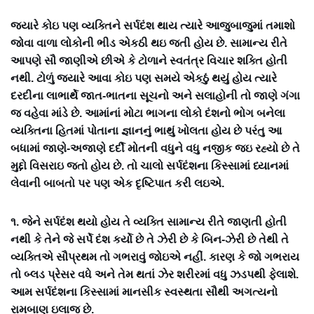
જ્યારે કોઇ પણ વ્યક્તિને સર્પદંશ થાય ત્યારે આજુબાજુમાં તમાશો
જોવા વાળા લોકોની ભીડ એકઠી થઇ જતી હોય છે. સામાન્ય રીતે
આપણે સૌ જાણીએ છીએ કે ટોળાને સ્વતંત્ર વિચાર શક્તિ હોતી
નથી. ટોળું જ્યારે આવા કોઇ પણ સમયે એકઠું થયું હોય ત્યારે
દરદીના લાભાર્થે જાત-ભાતના સૂચનો અને સલાહોની તો જાણે ગંગા
જ વહેવા માંડે છે. આમાંનાં મોટા ભાગના લોકો દંશનો ભોગ બનેલા
વ્યક્તિના હિતમાં પોતાના જ્ઞાનનું ભાથું ખોલતા હોય છે પરંતુ આ
બધામાં જાણે-અજાણે દર્દી મોતની વધુને વધુ નજીક જઇ રહ્યો છે તે
મુદ્દો વિસરાઇ જતો હોય છે. તો ચાલો સર્પદંશના કિસ્સામાં ધ્યાનમાં
લેવાની બાબતો પર પણ એક દૃષ્ટિપાત કરી લઇએ.
૧. જેને સર્પદંશ થયો હોય તે વ્યક્તિ સામાન્ય રીતે જાણતી હોતી
નથી કે તેને જે સર્પે દંશ કર્યો છે તે ઝેરી છે કે બિન-ઝેરી છે તેથી તે
વ્યક્તિએ સૌપ્રથમ તો ગભરાવું જોઇએ નહીં. કારણ કે જો ગભરાય
તો બ્લડ પ્રેસર વધે અને તેમ થતાં ઝેર શરીરમાં વધુ ઝડપથી ફેલાશે.
આમ સર્પદંશના કિસ્સામાં માનસીક સ્વસ્થતા સૌથી અગત્યનો
રામબાણ ઇલાજ છે.