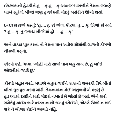
ઈચ્છાકાની હેડકીને હ….ક્ હ….ક્ અવાજ સાંભળીને તેમના જમણે
પડખે સૂતેલો બીજો જણ હળવેકથી ગોદડું ખસેડીને ઊભો થયો.
ઇચ્છાકાકાએ કહ્યું: ‘હ….ક્, કાં એલા કીરપા, હ….ક્, ઊભો કાં થ્યો
? હ….ક્, તું જરાય બીજે માં હો…. હ….ક્.’
અને વાક્ય પૂરું કરતાં તો તેમના પાન ખાધેલ મોંમાંથી લાળનો કોગળો
નીકળી પડ્યો.
કીરપો કહે, ‘કાકા, આંહીં મારો સાળો ઘામ બહુ થાય છે, હું બા’રો
ઓશરીમાં જાઉં છું.’
કીરપો બહાર ગયો. બધાએ બહાર જઈને કાકાની લબરકી વિષે બીતાં
બીતાં ઘુસપુસ કરવા માંડી. તેમનામાંના કેઈ અનુભવીએ કહ્યું કે
હડકવામાં દરદીને માથે ગોદડાં નંખાતાં મેં જોયાં છે ખરાં. એને માથે
ગમેતેવું કાંઈક ભારે વજન નાખી રાખવું જોઈએ, એટલે ઊભો ન થઈ
શકે ને બીજા કોઈને આભડે નહિ.