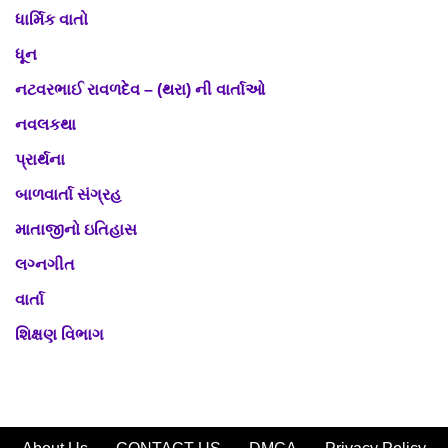
ધાર્મિક વાતો
ધૂન
નટવરભાઈ રાવળદેવ – (થરા) ની વાર્તાઓ
નવલકથા
પ્રાર્થના
બાળવાર્તા સંગ્રહ
માતાજીનો ઇતિહાસ
લગ્નગીત
વાર્તા
શિક્ષણ વિભાગ