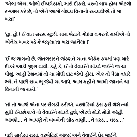
‘એલા એય, ઓલો ઈચ્છોકાકો, મારો દીકરો, વરનો બાપ હોય એટલો
રૂઆબ કરે છે, તો એને આજે ગોદડા વિનાનો રખડાવીએ તો જ
ખરા!’
‘હા. હો ! ઈ વાત સરસ સૂઝી. મારા બેટાને ગોદડા વગરનો રાખીએ તો
એનેય ખબર પડે કે જડ્યા’તા ખરા જાનૈયા !’
‘ઈ જ લાગનો છે. જેતલસરને જંક્શને ચાના એકેક કપમાં પણ મારે
દીકરે આડી જીભ વાવી. કહે કે, ઈ તો વેવાઈને માંડવે જઈને જ ચા
પીશું. આંહી ટેશનમાં તો ચા મોંઘી દાટ જેવી હોય. એક તો પૈસા વધારે
લ્યે, ને પાછી સાવ ભૂ જેવી ચા આપે. આમ કહીને આખી જાનને ચા
વિનાની જ રાખી.’
‘તો તો આજે એના પર રીગડી કરીએ. વરઘોડિયાં ફેરા ફરી લેશે ત્યાં
સુધી ઈચ્છોકાકો તો વેવાઈને માંડવે હશે, એટલે મોડો મોડો આંહી
આવશે… ને આપણે તો બબ્બેની સોડ તાણી…ને ઘરડ… ઘરડ…’
પછી સામૈયાં થયાં. વરબેઢિયું આવ્યું અને વેવાઈને ઘેર જઈને