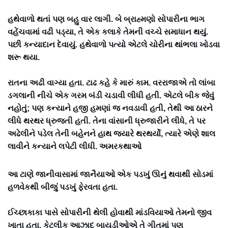
હથેવાળો થતાં પણ બહુ વાર લાગી. બે બ્રાહ્મણો સોપારીના ભાગ
વહેંચવામાં વઢી પડ્યા, તે એક કલાકે તેમની વચ્ચે સમાધાન થયું.
પછી કન્યાદાન દેવાયું. હથેવાળો પત્યો એટલે ચોરીના થાંભલા ખોડવા
શરૂ થયા.
રાતના અઢી વાગ્યા હતા. ટાઢ કહે કે મારું કામ. વરરાજાએ તો લાંબા
ડગલાની નીચે એક ગરમ બંડી ચડાવી લીધી હતી. એટલે બીક જેવું
નહોતું; પણ કન્યાને હજી હમણાં જ નવડાવી હતી, તેથી આ ઠારને
લીધે થરથર ધ્રુજતી હતી. તેના વાંસાની ધ્રુજારીને લીધે, તે પર
અઢેલીને પડેલ તેની બહેનને હાથ જ્યારે થરથર્યો, ત્યારે એણે શાલ
લાવીને કન્યાને લપેટી લીધી. અમરકથાઓ
આ ટાણે જાનીવાસામાં જાનૈયાઓ એક પડખું ઊનું થવાથી સોડમાં
હળવેકથી બીજું પડખું ફેરવતા હતા.
ઈચ્છાકાકા પાસે સોપારીની થેલી હોવાથી માંડવિયાઓ તેમનો જીવ
ખાતા હતા. કેટલીક આઝાદ બાયડીઓએ તે ગીતમાં પણ