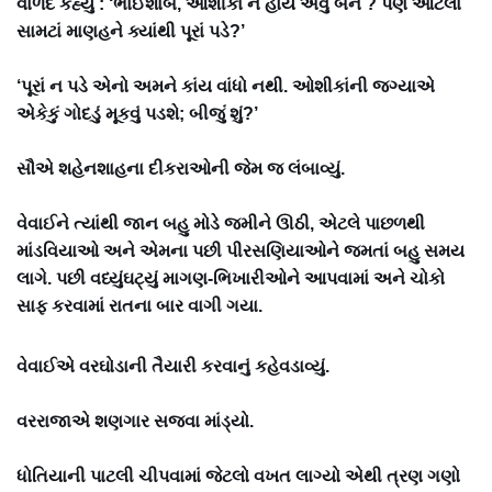
વાળંદે કહ્યું : ‘ભાઈશાબ, ઓશીકાં ન હોય એવું બને ? પણ આટલાં
સામટાં માણહને ક્યાંથી પૂરાં પડે?’
‘પૂરાં ન પડે એનો અમને કાંય વાંધો નથી. ઓશીકાંની જગ્યાએ
એકેકું ગોદડું મૂકવું પડશે; બીજું શું?’
સૌએ શહેનશાહના દીકરાઓની જેમ જ લંબાવ્યું.
વેવાઈને ત્યાંથી જાન બહુ મોડે જમીને ઊઠી, એટલે પાછળથી
માંડવિયાઓ અને એમના પછી પીરસણિયાઓને જમતાં બહુ સમય
લાગે. પછી વધ્યુંઘટ્યું માગણ-ભિખારીઓને આપવામાં અને ચોકો
સાફ કરવામાં રાતના બાર વાગી ગયા.
વેવાઈએ વરઘોડાની તૈયારી કરવાનું કહેવડાવ્યું.
વરરાજાએ શણગાર સજવા માંડ્યો.
ધોતિયાની પાટલી ચીપવામાં જેટલો વખત લાગ્યો એથી ત્રણ ગણો