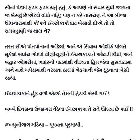
સૌનાં પેટમાં ફડક ફડક થતું હતું, કે આપણે તો સવાર સુધી જાગતા
જ બેસવું છે એટલે વાંધો નહિ; પણ ન કરે નારાયણ ને આ બીજા
ઊંધનારામાંથી કો’કને ઈચ્છોકાકો દાઢ બેસાડી દીએ તો તો
રામકહાણી જ થાય ને?
તરત સૌએ પોતપોતાનાં ઓઢેલાં, અને એ સિવાય ઓશીકે પાંગતે
મૂકેલાં બધાંય ગોદડાં વીણીચૂણીને ઈચ્છાકાકાને ઓઢાડી દીધાં, અને
બહાર ઓશરીમાં, ભાદરની પાટમાંથી વીંઝાતા હિમ જેવા સુસવાટામાં
અને માથે ખપેડામાંથી વરસતા ઠારમાં ખેડચાની જેમ ઠૂંઠવાતા બેસી
રહ્યા.
ઈચ્છાકાકાને હૂંફ વળી એટલે તેમની હેડકી બેસી ગઈ !
બબ્બે દિવસના ઉજાગરા વેઠેલા ઈચ્છાકાકા તે રાતે ઊંઘ્યા છે કાંઈ !!
✍ ચુનીલાલ મડિયા – ઘૂઘવતા પૂરમાથી..