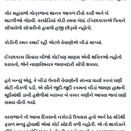
ગોર મહારાજે ગોત્રજના થાનક આગળ દીવો કર્યો અને બે
માટલીઓ ગોઠવી. વરઘોડિયાં કોડી રમવા બેઠાં. ઈચ્છાકાકાએ પિતાને
સોંપાયેલો સોપારીનો હવાલો હજી છોડ્યો નહોતો.
કોડીની રમત રમાઈ રહી એટલે વેવાણોએ બીડાં માગ્યાં.
ઈચ્છાકાકા સિવાય બીજો કોઈપણ માણસ એવી શક્તિઓ નહોતો
ધરાવતો, જેને નાણાવિષયક જવાબદારી સોંપી શકાય.
હવે બન્યું એવું, કે બીડાં લેનારી વેવાણોની સંખ્યા ધાર્યા કરતાં ઘણી
મોટી નીકળી પડી, એ સૌને જુદી-જુદી રકમનાં બીડાં જમણા હાથની
મૂઠીમાંથી ડાબી હથેળીમાં બરાબર બે વખત ગણીને આપવા જતાં ઘણો
સમય વીતી ગયો.
વરરાજાને તો આખા દિવસનો નકોરડો ઉપવાસ હતો અને ઠેઠ મોડેથી
ફરાળ મળ્યું હોવાથી એમાં કોઈ સોદરી વળી નહોતી. એ તો થાકોડાને