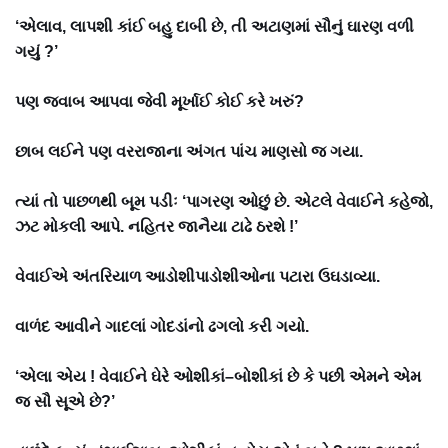
‘એલાવ, લાપશી કાંઈ બહુ દાબી છે, તી અટાણમાં સૌનું ઘારણ વળી
ગયું ?’
પણ જવાબ આપવા જેવી મૂર્ખાઈ કોઈ કરે ખરું?
છાબ લઈને પણ વરરાજાના અંગત પાંચ માણસો જ ગયા.
ત્યાં તો પાછળથી બૂમ પડીઃ ‘પાગરણ ઓછું છે. એટલે વેવાઈને કહેજો,
ઝટ મોકલી આપે. નહિતર જાનૈયા ટાઢે ઠરશે !’
વેવાઈએ અંતરિયાળ આડોશીપાડોશીઓના પટારા ઉઘડાવ્યા.
વાળંદ આવીને ગાદલાં ગોદડાંનો ઢગલો કરી ગયો.
‘એલા એય ! વેવાઈને ઘેરે ઓશીકાં–બોશીકાં છે કે પછી એમને એમ
જ સૌ સૂએ છે?’