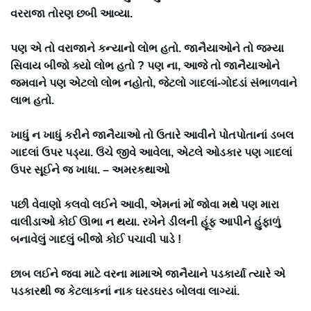
વરરાજા તોરણ છબી આવ્યા.
પણ એ તો વરાજાને કન્યાનો લોભ હતો. જાનૈયાઓને તો જમ્યા
સિવાય બીજો ક્યો લોભ હતો ? પણ ના, આજે તો જાનૈયાઓને
જમવાને પણ એટલો લોભ નહોતો, જેટલો ગાદલાં-ગોદડાં સંભાળવાને
લાભ હતો.
ખાધું ન ખાધું કરીને જાનૈયાઓ તો ઉતારે આવીને પોતપોતાનાં ડબલ
ગાદલાં ઉપર પડ્યા. ઉંચે જીવે આવેલા, એટલે ઓડકાર પણ ગાદલાં
ઉપર સૂઈને જ ખાધા. – અમરકથાઓ
પછી વેવાણો કલવો લઈને આવી, એમનાં મોં જોવા મથે પણ મારા
વાલીડાઓ કોઈ ઊભા ન થયા. રખેને ડીલની હૂંફ આપીને હુંફાળું
બનાવેલું ગાદલું બીજો કોઈ પચાવી પાડે !
છાબ લઈને જવા માટે વરના મામાએ જાનૈયાને પડકાર્યા ત્યારે એ
પડકારથી જ કેટલાકનાં નાક ઘરડઘરડ બોલવા લાગ્યાં.