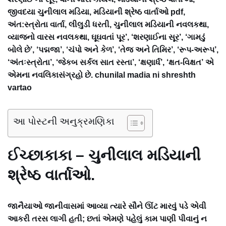
જીવદયા ચુનીલાલ મડિયા, મડિયાની શ્રેષ્ઠ વાર્તાઓ pdf,
અંત:સ્ત્રોતા વાર્તા, લીલુડી ધરતી, ચુનીલાલ મડિયાની નવલકથા,
વ્યાજનો વારસ નવલકથા, ઘૂઘવતાં પૂર’, ‘શરણાઈના સૂર’, ‘ગામડું
બોલે છે’, ‘પદ્મજા’, ‘ચંપો અને કેળ’, ‘તેજ અને તિમિર’, ‘રૂપ-અરૂપ’,
‘અંતઃસ્ત્રોતા’, ‘જેકબ સર્કલ સાત રસ્તા’, ‘ક્ષણાર્ધ’, ‘ક્ષત-વિક્ષત’ એ
એમના નવલિકાસંગ્રહો છે. chunilal madia ni shreshth
vartao
આ પોસ્ટની અનુક્રમણિકા
ઈચ્છાકાકા – ચુનીલાલ મડિયાની
શ્રેષ્ઠ વાર્તાઓ.
જાનૈયાઓ જાનીવાસમાં આવ્યા ત્યારે સૌને ઊંટ મારવું પડે એવી
આકરી તરસ લાગી હતી; છતાં એમણે પહેલું કામ પાણી પીવાનું ન