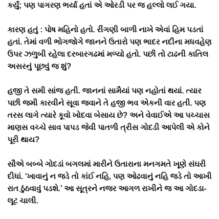
કર્યું; પણ પાગરણ ભર્યા હતાં એ ઓરડી પર જ હલ્લો લઈ ગયા.
કારણ હતું : પોષ મહિનો હતો. રીંગણી બાળી નાખે એવાં હિમ પડતાં
હતાં. તેમાં વળી ભોગજોગે જાનને ઉતારો પણ ભાદર નદીના મધવહેણ
ઉપર ઝળુબી રહેલા દરબારગઢમાં મળ્યો હતો. પછી તો ટાઢની કાતિલ
અસરનું પૂછવું જ શું?
હજી તે સમી સાંજ હતી. જાનનાં સામૈયાં પણ નહોતાં થયાં. ત્યાર
પછી જમી કારવીને સૂવા જવાને તે હજી ભવ એકની વાર હતી. પણ
તરસ લાગે ત્યારે કૂવો ખોદવા બેસાય છે? અને વેવાઈએ આ પચ્ચાસ
માણસ વચ્ચે સાવ પાપડ જેવી પાતળી ત્રીસ ગોદડી આપેલી એ કોને
પૂરી થાય?
સૌએ બબ્બે ગોદડાં બગલમાં મારીને ઉતારાના મનગમતે ખૂણે સંઘરી
દીધાં. ‘ખાવાનું ન જડે તો કાંઈ નહિ, પણ ઓઢવાનું નહિ જડે તો આખી
રાત ઠુંઠવાવું પડશે.’ આ સૂત્રને નજર આગળ રાખીને જ આ ગોદડા-
લૂટ ચાલી.