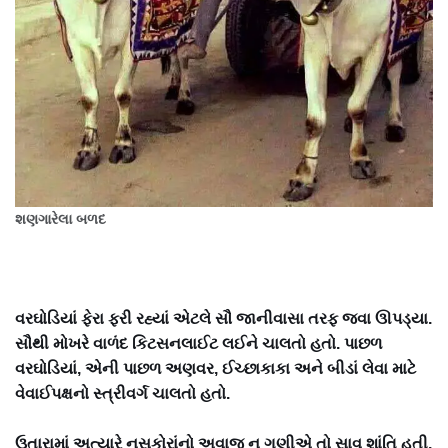
શણગારેલા બળદ
વરઘોડિયાં ફેરા ફરી રહ્યાં એટલે સૌ જાનીવાસા તરફ જવા ઊપડ્યા.
સૌથી મોખરે વાળંદ કિટસનલાઈટ લઈને ચાલતો હતો. પાછળ
વરઘોડિયાં, એની પાછળ અણવર, ઈચ્છાકાકા અને બીડાં લેવા માટે
વેવાઈપક્ષનો સ્ત્રીવર્ગ ચાલતો હતો.
ઉતારામાં અત્યારે નસકોરાંનો અવાજ ન ગણીએ તો સાવ શાંતિ હતી.