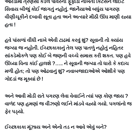
ઓરડામાં ત્રણસો કેંડલ પાવરની ફૂંફાડા નાખતી કિટસન લાઈટ
સિવાય બીજું કોઈ જાગતું નહોતું. જાનૈયાઓ બધુંય પાગરણ
વીણીચૂકીને દબાવી સૂતા હતા અને અત્યારે મીઠી ઊંઘ માણી રહ્યા
હતા !
હવે પાંસળાં વીંધી નાખે એવી ટાઢમાં કરવું શું? સૂવાની તો ક્યાંય
જગ્યા જ નહોતી. ઈચ્છાકાકાનું તેલ પણ પાતળું નહોતું નહિતર
સાંકડેમોકળે પણ કોઈ બે જણની વચ્ચે સમાસ કરી શકત. પણ હવે
ઊંઘ્યા વિના કાંઈ હાલશે ?….. ને સૂવાની જગ્યા તો ધારો કે કદાચ
મળી હોત; તો પણ ઓઢવાનું શું? નવાબજાદાઓએ ઓશીકે પણ
ગોદડાં જ મૂક્યાં છે !
અને આવી મોડી રાતે પગરણ લેવા વેવાઈને ત્યાં પણ કોણ જાય ?
વાળંદ પણ હમણાં જ વીંઝણો લઈને માંડવે વહ્યો ગયો. પગલાંનો જ
ફેર પડ્યો.
ઈચ્છાકાકા મૂંઝાય અને એનો તડ ન આવે એવું બને?