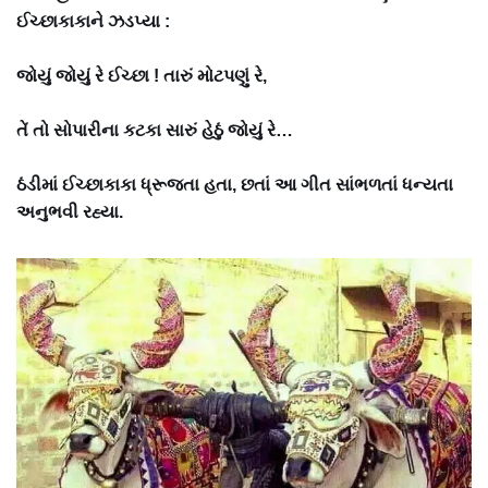
ઈચ્છાકાકાને ઝડપ્યા :
જોયું જોયું રે ઈચ્છા ! તારું મોટપણું રે,
તેં તો સોપારીના કટકા સારું હેઠું જોયું રે…
ઠંડીમાં ઈચ્છાકાકા ધ્રૂજતા હતા, છતાં આ ગીત સાંભળતાં ધન્યતા
અનુભવી રહ્યા.