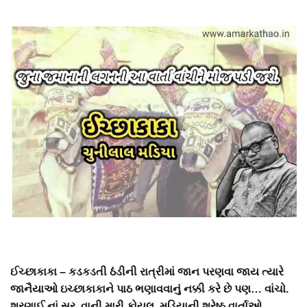
ઈચ્છાકાકા – કડકડતી ઠંડીની રાત્રીમાં જાન પરણવા જાય ત્યારે
જાનૈયાઓ ઇચ્છાકાકાને પાઠ ભણાવવાનું નક્કી કરે છે પણ… વાંચો.
શરણાઈ નાં સૂર, વાની મારી કોયલ, મડિયાની શ્રેષ્ઠ વાર્તાઓ,