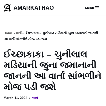
AMARKATHAO
Menu
Skip
to
content
Home
-
વાર્તા
-
ઈચ્છાકાકા – ચુનીલાલ મડિયાની જુના જમાનાની જાનની
આ વાર્તા સાંભળીને મોજ પડી જશે
ઈચ્છાકાકા – ચુનીલાલ
મડિયાની જુના જમાનાની
જાનની આ વાર્તા સાંભળીને
મોજ પડી જશે
March 11, 2024
વાર્તા