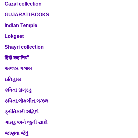
Gazal collection
GUJARATI BOOKS
Indian Temple
Lokgeet
Shayri collection
हिंदी कहानियाँ
અજબ ગજબ
ઇતિહાસ
કવિતા સંગ્રહ
કવિતા,લોકગીત,ગઝલ
ક્રાંતિકારી શહિદો
ગામડુ અને જુની યાદો
જાણવા જેવું