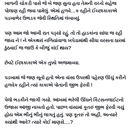
ખાળની ચોકડી પાસે જે બે જણ સુતા હતા તેમની વચ્ચે સહેજ
પોલાણ રહી જવા પામેલું. એમાં હળવે…ક રહીને ઈચ્છાકાકાએ
પડખાભેર ઉભડક જેવી સ્થિતિમાં લંબાવ્યું.
પણ આમ જો આખી રાત પડ્યો રહું, તો તો હાડકાંના સાંધા જ રહી
જાય ને ! ને એકથરાં નળિયાંવાળા ખપેડામાંથી સીધા વરસતા ઠારમાં
ઠુંઠવાઈ જ જાઉં કે બીજું કાંઈ થાય?
છેવટે ઈછાકાકાએ એક તુક્કો અજમાવ્યા.
પડખામાં જે જણ સૂતો હતો એના વાંસા ઉપરથી પહેરણ ઊંચું કરીને
હળવેક રહીને ત્યાં કાકાએ પોતાની જીભ ફેરવી !
પેલો ભડકીને જાગી ગયો. આંખમાં ભરેલી ઊંઘને કિટસનલાઈટનો
ઉજાસ આંજી નાખતો હતો. પાછળ વાંસામાં કૂતરું જીભ ફેરવી ગયું
હોય એમ ભીનું ભીનું લાગતું હતું. પણ કૂતરું તો અહીં, અત્યારે
ક્યાંથી આવે? ત્યારે કોઈ માણસે….?