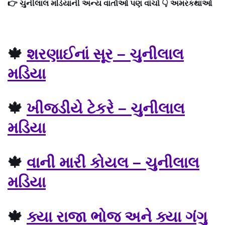
👉 ચુનીલાલ મડિયાની અન્ય વાર્તાઓ પણ વાંચો 👇 અમરકથાઓ
🍁
શરણાઈનાં સૂર – ચુનીલાલ
મડિયા
🍁
ખીજડીયે ટેકરે – ચુનીલાલ
મડિયા
🍁
વાની મારી કોયલ – ચુનીલાલ
મડિયા
🍁
ક્યા રાજા ભોજ અને ક્યા ગંગુ