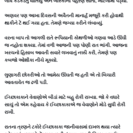
લીધે કડકડતું ધોતિયું અને બોસ્કીના પહેરણ સોતા, ખાટલામાં પડ્યા.
અણવર પણ આખા દિવસની અવૈતની માનાર્હ મજૂરી કરી હોવાથી
થાકીને ટેં થઈ ગયા હતા. તેમણે જગ્યા કરીને લંબાવ્યું.
વરના બાપ તો આગલી રાતે રૂપિયાની કોથળીઓ ગણવા આડે ઊંઘી
જ નહોતા શક્યા. તેમાં વળી આજની પણ પોણી રાત ભાંગી. આજના
ખરચનો હિસાબ આવતી સવારે લખવાનું નક્કી કરી, તેમણે પણ
કબજો ઓશીકા નીચે મૂક્યો.
લુણાગરી છોકરીઓ તો આમેય ઊંઘતી જ હતી એ તો બિચારી
આવતાવેંત જ ઢળી પડી.
ઈચ્છાકાકાને વેવાણોએ બીડાં માટે બહુ રોકી રાખ્યા. જો કે વધારે
સાચું તો એમ કહેવાય કે ઈચ્છાકાકાએ જ વેવાણોને મોડે સુધી રોકી
રાખી.
રાતના ત્રણને ટકોરે ઈચ્છાકાકા જાનીવાસમાં દાખલ થયા ત્યારે