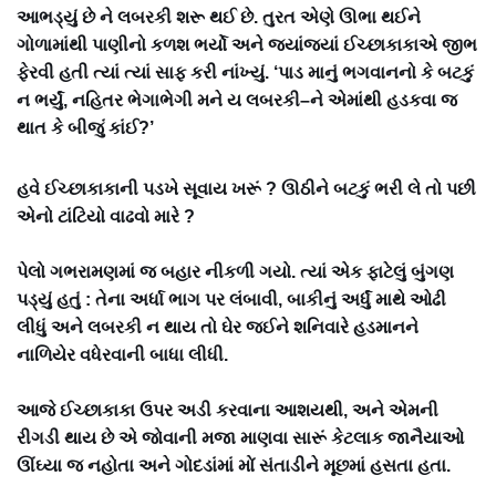
આભડ્યું છે ને લબરકી શરૂ થઈ છે. તુરત એણે ઊભા થઈને
ગોળામાંથી પાણીનો કળશ ભર્યો અને જ્યાંજ્યાં ઈચ્છાકાકાએ જીભ
ફેરવી હતી ત્યાં ત્યાં સાફ કરી નાંખ્યું. ‘પાડ માનું ભગવાનનો કે બટકું
ન ભર્યું, નહિતર ભેગાભેગી મને ય લબરકી–ને એમાંથી હડકવા જ
થાત કે બીજું કાંઈ?’
હવે ઈચ્છાકાકાની પડખે સૂવાય ખરૂં ? ઊઠીને બટકું ભરી લે તો પછી
એનો ટાંટિયો વાઢવો મારે ?
પેલો ગભરામણમાં જ બહાર નીકળી ગયો. ત્યાં એક ફાટેલું બુંગણ
પડ્યું હતું : તેના અર્ધા ભાગ પર લંબાવી, બાકીનું અર્ધું માથે ઓઢી
લીધું અને લબરકી ન થાય તો ઘેર જઈને શનિવારે હડમાનને
નાળિયેર વધેરવાની બાધા લીધી.
આજે ઈચ્છાકાકા ઉપર અડી કરવાના આશયથી, અને એમની
રીગડી થાય છે એ જોવાની મજા માણવા સારૂં કેટલાક જાનૈયાઓ
ઊંઘ્યા જ નહોતા અને ગોદડાંમાં મોં સંતાડીને મૂછમાં હસતા હતા.