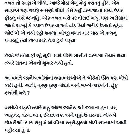
વખત તો સાફાએ લીધો. આજે મોડા ભેગું મોડું કરાવવું હોય એમ
સાફાએ પણ જાણે રૂસણાં લીધાં. કેમે કર્યું વરરાજાના માથા ઉપર
ફીંડલું બેસે જ નહિ. એક વખત બરોબર વીંટાઈ ગયું, પણ અરીસામાં
જોતાં લાગ્યું કે કપાળ ઉપર વાળનાં વાંકડિયાં જરીકે દેખાતાં રહેવા
જોઈએ એ નથી રહી શક્યાં. બીજી વખત માંડ માંડ એ વાળનું
પતાવ્યું, ત્યાં છોગા માટે છેડો ટૂંકો પડ્યો.
છેવટે જેમતેમ ફીંડલું મૂકી. માથે પીંછી ખોસીને વરરાજા તૈયાર થયા
ત્યારે રાતના એકનો શુમાર થયો હતો.
આ વખતે જાનૈયાઓમાંના ઘણાખરાઓએ તે એકેકી ઊંઘ પણ ખેંચી
કાઢી હતી. આવી, ત્રણત્રણ ગોદડાં અને બબ્બે ગાદલાંની હૂંફ
ક્યાંથી મળે ?
વરઘોડો ચડ્યો ત્યારે બહુ ઓછા જાનૈયાઓ જાગતા હતા. વર,
અણવર, વરના બાપ, ઈચ્છાકાકા અને લૂણ ઉતારનાર એક-બે
છોકરીઓ. સારું થયું કે માંડવિયા સ્ત્રી-પુરુષો મોટી સંખ્યામાં આવી
પહોંચ્યાં હતાં.