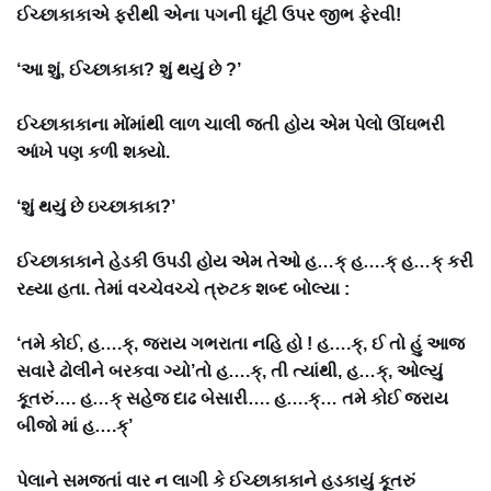
ઈચ્છાકાકાએ ફરીથી એના પગની ઘૂંટી ઉપર જીભ ફેરવી!
‘આ શું, ઈચ્છાકાકા? શું થયું છે ?’
ઈચ્છાકાકાના મોંમાંથી લાળ ચાલી જતી હોય એમ પેલો ઊંઘભરી
આંખે પણ કળી શક્યો.
‘શું થયું છે ઇચ્છાકાકા?’
ઈચ્છાકાકાને હેડકી ઉપડી હોય એમ તેઓ હ…ક્ હ….ક્ હ…ક્ કરી
રહ્યા હતા. તેમાં વચ્ચેવચ્ચે ત્રુટક શબ્દ બોલ્યા :
‘તમે કોઈ, હ….ક્, જરાય ગભરાતા નહિ હો ! હ….ક્, ઈ તો હું આજ
સવારે ઢોલીને બરકવા ગ્યો’તો હ….ક્, તી ત્યાંથી, હ…ક્, ઓલ્યું
કૂતરું…. હ…ક્ સહેજ દાઢ બેસારી…. હ….ક્… તમે કોઈ જરાય
બીજો માં હ….ક્’
પેલાને સમજતાં વાર ન લાગી કે ઈચ્છાકાકાને હડકાયું કૂતરું