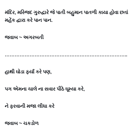
મંદિર, મસ્જિદ ગુરુદ્વારે જે પાતી બહુમાન પાતળી કાયા હોવા છતાં
મહેંક દ્વારા કરે પાન પાન.
જવાબ ~
અગરબતી
………………………………………………………………..
હાથી ઘોડા ફર્યા કરે પણ,
પગ એમના ચાલે ના સવાર પીઠે ઘૂમ્યા કરે,
ને ફરવાની મજા લીધા કરે
જવાબ ~
ચકડોળ