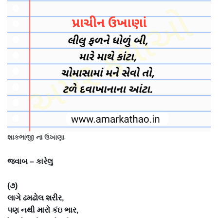
શાકભાજી ના ઉખાણા
જવાબ – કારેલુ
(૭)
લાગે ઢમઢોલ શરીર,
પણ નથી મારો કંઇ ભાર,