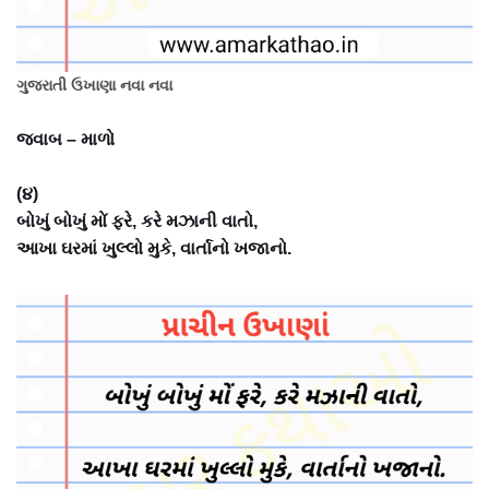
ગુજરાતી ઉખાણા નવા નવા
જવાબ – માળો
(૪)
બોખું બોખું મોં ફરે, કરે મઝાની વાતો,
આખા ઘરમાં ખુલ્લો મુકે, વાર્તાનો ખજાનો.