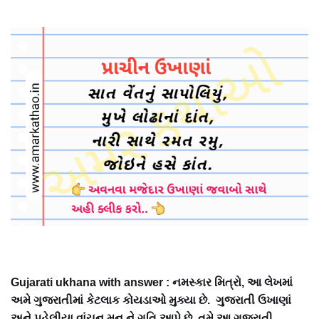
Gujarati ukhana with answer : નમસ્કાર મિત્રો, આ લેખમાં
અમે ગુજરાતીમાં કેટલાક કોયડાઓ મુક્યા છે. ગુજરાતી ઉખાણાં
અને પહેલીયા વાંચન મન ને ગતિ આપે છે. તમે આ ગુજરાતી