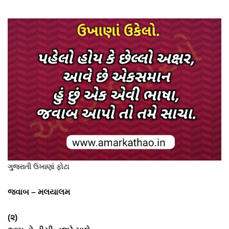
ગુજરાતી ઉખાણાં ફોટા
જવાબ – મલયાલમ
(૨)