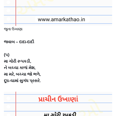
જુના ઉખાણા
જવાબ – દાદા-દાદી
(૫)
મા ગોરી રૂપકડી,
ને બચ્ચા કાળાં મેશ,
મા મરે, બચ્ચા જો ભળે,
દૂધ-ચામાં સુગંધ પ્રસરે.