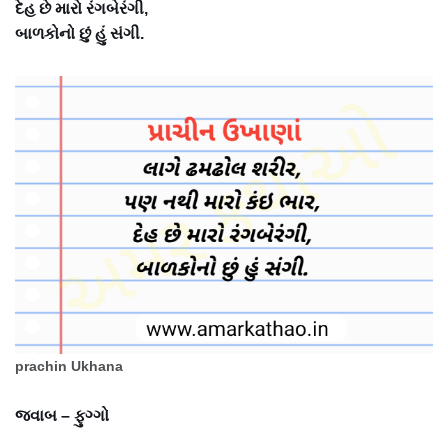
દેહ છે મારો રંગબેરંગી,
બાળકોનો છું હું સંગી.
prachin Ukhana
જવાબ – ફુગ્ગો