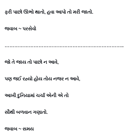
ફરી પાછો ઊભો થાતો, હવા આપો તો મરી જાતો.
જવાબ ~
પરસેવો
………………………………………………………………..
જો તે જાય તો પાછો ન આવે,
પણ જઈ રહ્યો હોય તોય નજર ન આવે,
આખી દુનિયામાં ચર્ચા એની એ તો
સૌથી બળવાન ગણાતો.
જવાબ ~
સમય