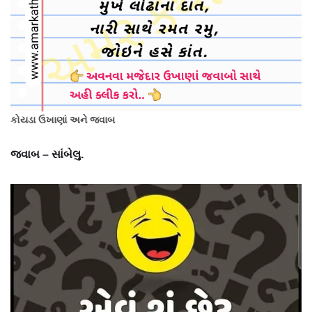
કોયડા ઉખાણાં અને જવાબ
જવાબ – સાંબેલુ.