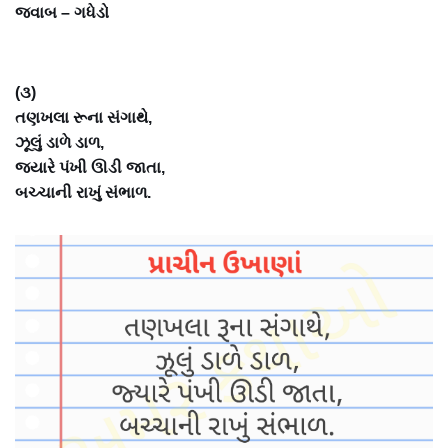
જવાબ – ગધેડો
(૩)
તણખલા રૂના સંગાથે,
ઝૂલું ડાળે ડાળ,
જ્યારે પંખી ઊડી જાતા,
બચ્ચાની રાખું સંભાળ.