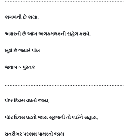
………………………………………………………………..
કાગળની છે કાયા,
અક્ષરની છે આંખ અલકમલકની સહેલ કરાવે,
ખૂલે છે જ્યારે પાંખ
જવાબ ~
પુસ્તક
………………………………………………………………..
પંદર દિવસ વધતો જાય,
પંદર દિવસ ઘટતો જાય સૂરજની તો લઈને સહાય,
રાત્રીભર પ્રકાશ પાથરતો જાય