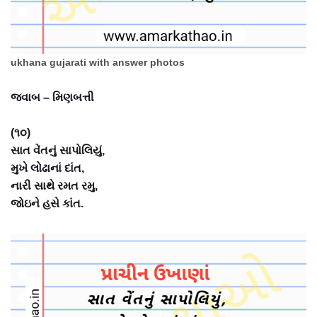
ukhana gujarati with answer photos
જવાબ – મિણબત્તી
(૧૦)
સાત વેંતનું સાપોલિયું,
મુખે લોઢાનાં દાંત,
નારી સાથે રમત રમુ,
જોઇને હસે કાંત.