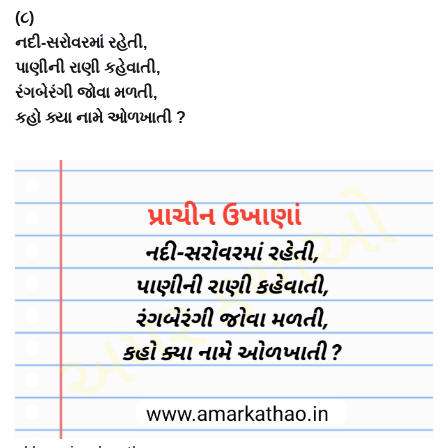
(૮)
નદી-સરોવરમાં રહેતી,
પાણીની રાણી કહેવાતી,
રંગબેરંગી જોવા મળતી,
કહો ક્યા નામે ઓળખાતી ?