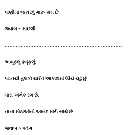
પાણીમાં જ તરવું મારૂ કામ છે
જવાબ ~
માછલી
………………………………………………………………..
અબૂકલું ઢબૂકલું,
પવનથી હલકો થઈને આકાશમાં ઊંચે ચઢું છું
મારા અનેક રંગ છે,
નાના મોટાઓનો આનંદ મારી સાથે છે
જવાબ ~
પતંગ