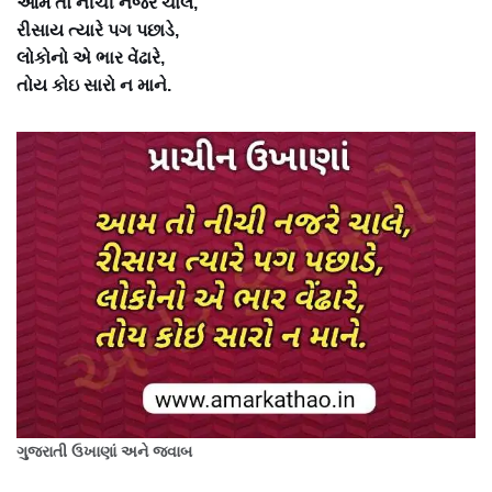
આમ તો નીચી નજરે ચાલે,
રીસાય ત્યારે પગ પછાડે,
લોકોનો એ ભાર વેંઢારે,
તોય કોઇ સારો ન માને.
ગુજરાતી ઉખાણાં અને જવાબ