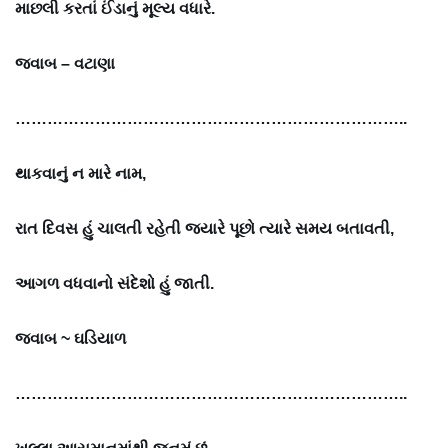
માછલી કરતાં ઈંડાનું મૂલ્ય વધારે.
જવાબ – વટાણા
………………………………………………………………..
થાકવાનું ન મારે નામ,
રાત દિવસ હું ચાલતી રહેતી જ્યારે પૂછો ત્યારે સમય બતાવતી,
આગળ વધવાનો સંદેશો હું જાતી.
જવાબ ~
ઘડિયાળ
………………………………………………………………..