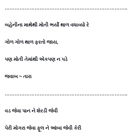
………………………………………………………………..
બહેનીના માથેથી મોતી ભર્યો થાળ વધાવ્યો રે
ગોળ ગોળ થાળ ફરતો જાય,
પણ મોતી તેમાંથી એકપણ ન પડે
જવાબ ~
તારા
………………………………………………………………..
વડ જેવા પાન ને શેરડી જેવી
પેરી મોગરા જેવા ફૂલ ને આંબા જેવી કેરી