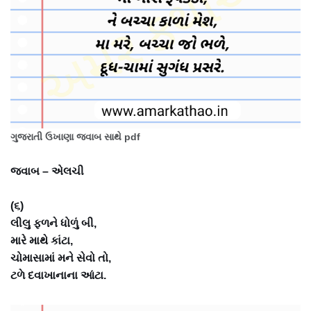
ગુજરાતી ઉખાણા જવાબ સાથે pdf
જવાબ – એલચી
(૬)
લીલુ ફળને ધોળું બી,
મારે માથે કાંટા,
ચોમાસામાં મને સેવો તો,
ટળે દવાખાનાના આંટા.