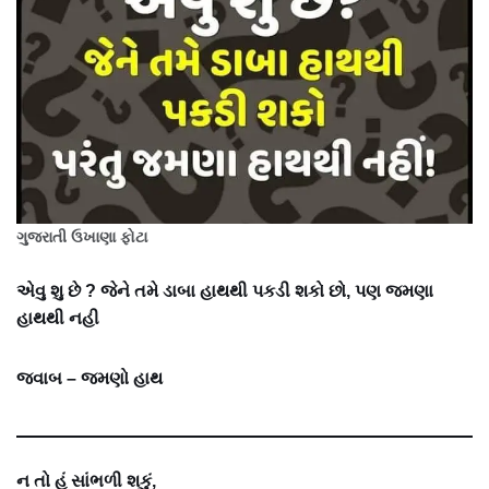
ગુજરાતી ઉખાણા ફોટા
એવુ શુ છે ? જેને તમે ડાબા હાથથી પકડી શકો છો, પણ જમણા
હાથથી નહી
જવાબ – જમણો હાથ
ન તો હું સાંભળી શકું,