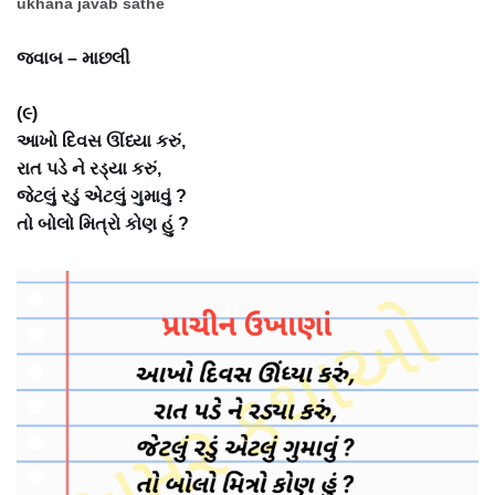
ukhana javab sathe
જવાબ – માછલી
(૯)
આખો દિવસ ઊંધ્યા કરું,
રાત પડે ને રડ્યા કરું,
જેટલું રડું એટલું ગુમાવું ?
તો બોલો મિત્રો કોણ હું ?