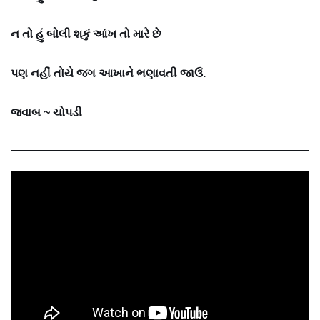
ન તો હું બોલી શકું આંખ તો મારે છે
પણ નહીં તોયે જગ આખાને ભણાવતી જાઉં.
જવાબ ~
ચોપડી