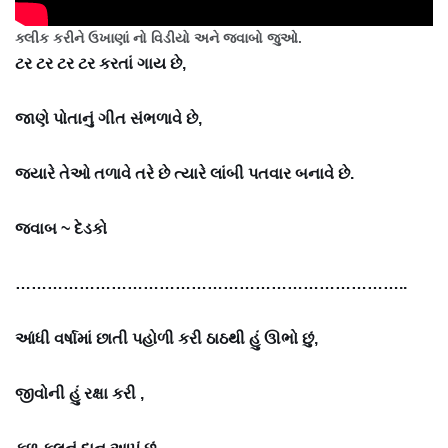
ક્લીક કરીને ઉખાણાં નો વિડીયો અને જવાબો જુઓ.
ટર ટર ટર ટર કરતાં ગાય છે,
જાણે પોતાનું ગીત સંભળાવે છે,
જ્યારે તેઓ તળાવે તરે છે ત્યારે લાંબી પતવાર બનાવે છે.
જવાબ ~
દેડકો
………………………………………………………………..
આંધી વર્ષામાં છાતી પહોળી કરી ઠાઠથી હું ઊભો છું,
જીવોની હું રક્ષા કરી ,