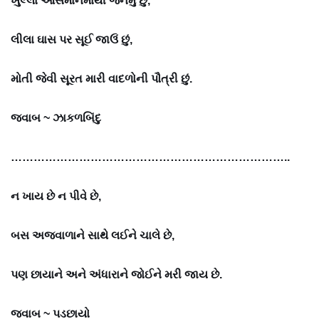
ખુલ્લા આસમાનમાંથી જનમું છું,
લીલા ઘાસ પર સૂઈ જાઉં છું,
મોતી જેવી સૂરત મારી વાદળોની પૌત્રી છું.
જવાબ ~
ઝાકળબિંદુ
………………………………………………………………..
ન ખાય છે ન પીવે છે,
બસ અજવાળાને સાથે લઈને ચાલે છે,
પણ છાયાને અને અંધારાને જોઈને મરી જાય છે.
જવાબ ~
પડછાયો