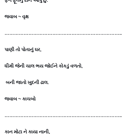
ફળ ફૂલનું દાન આપું છું.
જવાબ ~
વૃક્ષ
………………………………………………………………..
પાણી તો પોતાનું ઘર,
ધીમી જેની ચાલ ભય જોઈને કોકડું વળતો,
બની જાતો ખુદની ઢાલ.
જવાબ ~
કાચબો
………………………………………………………………..
કાન મોટા ને કાયા નાની,