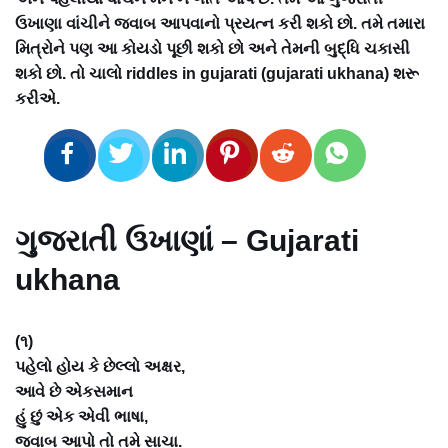
ઉખાણા વાંચીને જવાબ આપવાનો પ્રયત્ન કરી શકો છો. તમે તમારા
મિત્રોને પણ આ કોયડો પૂછી શકો છો અને તેમની બુદ્ધિ ચકાસી
શકો છો. તો ચાલો riddles in gujarati (gujarati ukhana) શરૂ
કરીએ.
ગુજરાતી ઉખાણાં – Gujarati
ukhana
(૧)
પહેલો હોય કે છેલ્લો અક્ષર,
આવે છે એકસમાન
હું છું એક એવી ભાષા,
જવાબ આપો તો તમે સાચા.