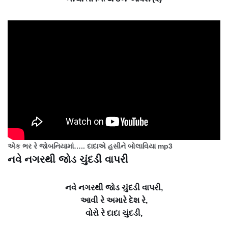
એક ભર રે જોબનિયામાં….. દાદાએ હસીને બોલાવિયા mp3
નવે નગરથી જોડ ચુંદડી વાપરી
નવે નગરથી જોડ ચુંદડી વાપરી,
આવી રે અમારે દેશ રે,
વોરો રે દાદા ચુંદડી,