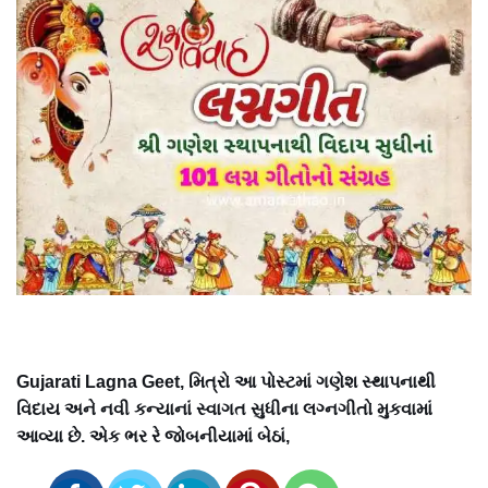
Gujarati Lagna Geet, મિત્રો આ પોસ્ટમાં ગણેશ સ્થાપનાથી
વિદાય અને નવી કન્યાનાં સ્વાગત સુધીના લગ્નગીતો મુકવામાં
આવ્યા છે. એક ભર રે જોબનીયામાં બેઠાં,