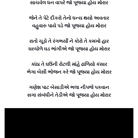
સાચવેલ ધન વાપરે જો પૂજ્યા હોય મોરાર
જેને તે પેટે દીકરો તેનો ધન્ય થયો અવતાર
વહુવારુ પાયે પડે જો પૂજ્યા હોય મોરાર
રાતો ચૂડો તે રંગભર્યો ને કોરો તે કમખો હાર
ઘરચોળે ઘડ ભાંગીએ જો પૂજ્યા હોય મોરાર
કાંઠા તે ઘઉંની રોટલી માંહે ઢાળિયો કંસાર
ભેગા બેસી ભોજન કરે જો પૂજ્યા હોય મોરાર
ગણેશ પાટ બેસાડીએ ભલા નીપજે પકવાન
સગા સંબંધીને તેડીએ જો પૂજ્યા હોય મોરાર