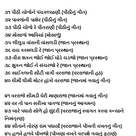
૩૧ પીઠી ચોળોને પંચકલ્યાણી (પીઠીનું ગીત)
૩૨ પાવલાંની પાશેર (પીઠીનું ગીત)
૩૩ પીઠી ચોળો રે પીતરાણી (પીઠીનું ગીત)
૩૪ મોસાળાં આવિયાં (મોસાળું)
૩૫ લીલુડા વાંસની વાંસલડી (જાન પ્રસ્થાન)
૩૬ રાય કરમલડી રે (જાન પ્રસ્થાન)
૩૭ વીરા શકન જોઈ જોઈ ઘોડે ચડજો (જાન પ્રસ્થાન)
૩૮ શુકન જોઈ ને સંચરજો રે (જાન પ્રસ્થાન)
૩૯ સાઈકલની સીટી વાગી વરરાજા (વરરાજાની હઠ)
૪૦ ધીમી ધીમી મોટર હાંકો વરરાજા (જાનમાં ગવાતું ગીત)
૪૧ વરરાજે સીમડી ઘેરી માણારાજ (જાનમાં ગવાતું ગીત)
૪૨ વર તો પાન સરીખા પાતળા (જાનનું આગમન)
૪૩ બારે પધારો સોળે હો સુંદરી (વરરાજાનું સ્વાગત કરવા કન્યાને
નિમંત્રણ)
૪૪ સીતાને તોરણ રામ પધાર્યાં (વરરાજાને પોંખતી વખતનું ગીત)
૪૫ હળવે હળવે પોંખજો (પોંખણા વખતે વરપક્ષે ગવાતું ફટાણું)