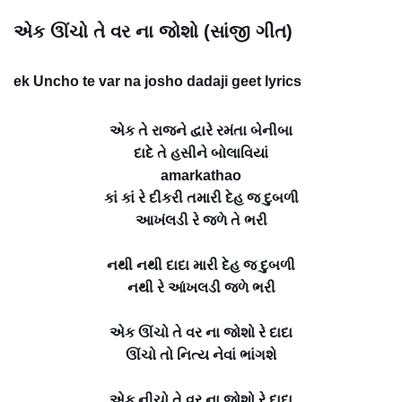
એક ઊંચો તે વર ના જોશો (સાંજી ગીત)
ek Uncho te var na josho dadaji geet lyrics
એક તે રાજને દ્વારે રમંતા બેનીબા
દાદે તે હસીને બોલાવિયાં
amarkathao
કાં કાં રે દીકરી તમારી દેહ જ દુબળી
આખંલડી રે જળે તે ભરી
નથી નથી દાદા મારી દેહ જ દુબળી
નથી રે આંખલડી જળે ભરી
એક ઊંચો તે વર ના જોશો રે દાદા
ઊંચો તો નિત્ય નેવાં ભાંગશે
એક નીચો તે વર ના જોશો રે દાદા