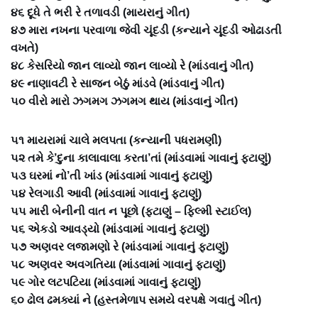
૪૬ દૂધે તે ભરી રે તળાવડી (માયરાનું ગીત)
૪૭ મારા નખના પરવાળા જેવી ચૂંદડી (કન્યાને ચૂંદડી ઓઢાડતી
વખતે)
૪૮ કેસરિયો જાન લાવ્યો જાન લાવ્યો રે (માંડવાનું ગીત)
૪૯ નાણાવટી રે સાજન બેઠું માંડવે (માંડવાનું ગીત)
૫૦ વીરો મારો ઝગમગ ઝગમગ થાય (માંડવાનું ગીત)
૫૧ માયરામાં ચાલે મલપતા (કન્યાની પધરામણી)
૫૨ તમે કે’દુના કાલાવાલા કરતા’તાં (માંડવામાં ગાવાનું ફટાણું)
૫૩ ઘરમાં નો’તી ખાંડ (માંડવામાં ગાવાનું ફટાણું)
૫૪ રેલગાડી આવી (માંડવામાં ગાવાનું ફટાણું)
૫૫ મારી બેનીની વાત ન પૂછો (ફટાણું – ફિલ્મી સ્ટાઈલ)
૫૬ એકડો આવડ્યો (માંડવામાં ગાવાનું ફટાણું)
૫૭ અણવર લજામણો રે (માંડવામાં ગાવાનું ફટાણું)
૫૮ અણવર અવગતિયા (માંડવામાં ગાવાનું ફટાણું)
૫૯ ગોર લટપટિયા (માંડવામાં ગાવાનું ફટાણું)
૬૦ ઢોલ ઢમક્યાં ને (હસ્તમેળાપ સમયે વરપક્ષે ગવાતું ગીત)