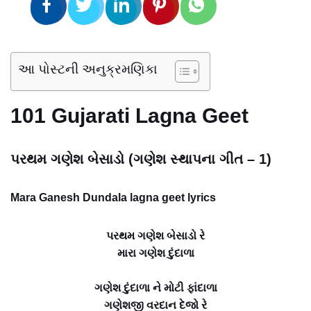
આ પોસ્ટની અનુક્રમણિકા
101 Gujarati Lagna Geet
પરથમ ગણેશ બેસાડો (ગણેશ સ્થાપના ગીત – 1)
Mara Ganesh Dundala lagna geet lyrics
પરથમ ગણેશ બેસાડો રે
મારા ગણેશ દુંદાળા
ગણેશ દુંદાળા ને મોટી ફાંદાળા
ગણેશજી વરદાન દેજો રે