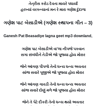
તેત્રીસ કરોડ દેવતા માયરે પધાર્યાં
હરખ્યાં વરકન્યાનાં મન રે મારા ગણેશ દુંદાળા
ગણેશ પાટ બેસાડીએ (ગણેશ સ્થાપના ગીત – 3)
Ganesh Pat Beasadiye lagna geet mp3 downland,
ગણેશ પાટ બેસાડીએ વા’લા નીપજે પકવાન
સગા સંબંધીને તેડીએ જો પૂજ્યા હોય મોરાર
જેને આંગણ પીપળો તેનો ધન્ય ધન્ય અવતાર
સાંજ સવારે પૂજીએ જો પૂજ્યા હોય મોરાર
જેને આંગણ ગાવડી તેનો ધન્ય ધન્ય અવતાર
સાંજ સવારે દોણું મળે જો પૂજ્યા હોય મોરાર
જેને તે પેટે દીકરી તેનો ધન્ય થયો અવતાર