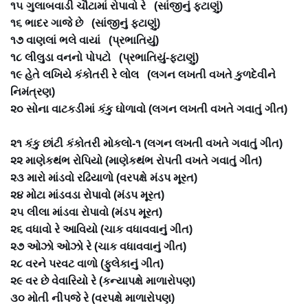
૧૫ ગુલાબવાડી ચૌટામાં રોપાવો રે (સાંજીનું ફટાણું)
૧૬ ભાદર ગાજે છે (સાંજીનું ફટાણું)
૧૭ વાણલાં ભલે વાયાં (પ્રભાતિયું)
૧૮ લીલુડા વનનો પોપટો (પ્રભાતિયું-ફટાણું)
૧૯ હેતે લખિયે કંકોતરી રે લોલ (લગન લખતી વખતે કુળદેવીને
નિમંત્રણ)
૨૦ સોના વાટકડીમાં કંકુ ઘોળાવો (લગન લખતી વખતે ગવાતું ગીત)
૨૧ કંકુ છાંટી કંકોતરી મોકલો-૧ (લગન લખતી વખતે ગવાતું ગીત)
૨૨ માણેકથંભ રોપિયો (માણેકથંભ રોપતી વખતે ગવાતું ગીત)
૨૩ મારો માંડવો રઢિયાળો (વરપક્ષે મંડપ મૂરત)
૨૪ મોટા માંડવડા રોપાવો (મંડપ મૂરત)
૨૫ લીલા માંડવા રોપાવો (મંડપ મૂરત)
૨૬ વધાવો રે આવિયો (ચાક વધાવવાનું ગીત)
૨૭ ઓઝો ઓઝો રે (ચાક વધાવવાનું ગીત)
૨૮ વરને પરવટ વાળો (ફુલેકાનું ગીત)
૨૯ વર છે વેવારિયો રે (કન્યાપક્ષે માળારોપણ)
૩૦ મોતી નીપજે રે (વરપક્ષે માળારોપણ)