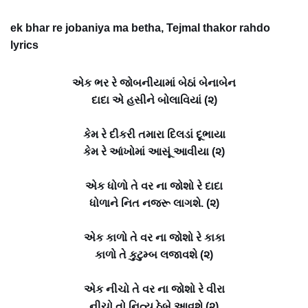
ek bhar re jobaniya ma betha, Tejmal thakor rahdo
lyrics
એક ભર રે જોબનીયામાં બેઠાં બેનાબેન
દાદા એ હસીને બોલાવિયાં (૨)
કેમ રે દીકરી તમારા દિલડાં દૂભાયા
કેમ રે આંખોમાં આસૂં આવીયા (૨)
એક ધોળો તે વર ના જોશો રે દાદા
ધોળાને નિત નજરૂ લાગશે. (૨)
એક કાળો તે વર ના જોશો રે કાકા
કાળો તે કુટુમ્બ લજાવશે (૨)
એક નીચો તે વર ના જોશો રે વીરા
નીચો તો નિત્ય ઠેબે આવશે (૨)