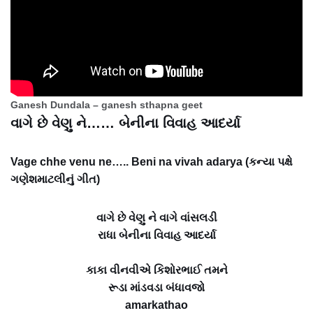
Ganesh Dundala – ganesh sthapna geet
વાગે છે વેણુ ને…… બેનીના વિવાહ આદર્યા
Vage chhe venu ne….. Beni na vivah adarya (કન્યા પક્ષે
ગણેશમાટલીનું ગીત)
વાગે છે વેણુ ને વાગે વાંસલડી
રાધા બેનીના વિવાહ આદર્યા
કાકા વીનવીએ કિશોરભાઈ તમને
રૂડા માંડવડા બંધાવજો
amarkathao